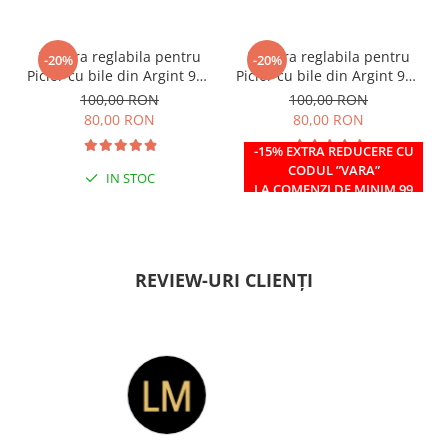
Bratara reglabila pentru
Bratara reglabila pentru
-20%
-20%
Picior cu bile din Argint 925
Picior cu bile din Argint 925
si margele Miyuki rosii
si margele Miyuki verzi
100,00 RON
100,00 RON
80,00 RON
80,00 RON
-15% EXTRA REDUCERE CU
CODUL ”VARA”
IN STOC
IN STOC
LA COMENZI DE MINIM 99
RON
REVIEW-URI CLIENȚI