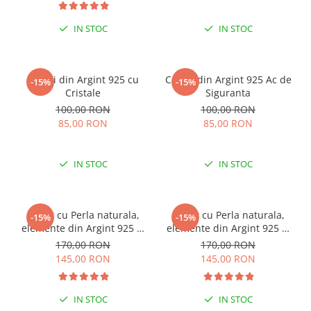
IN STOC
IN STOC
Cercei din Argint 925 cu
Cercei din Argint 925 Ac de
-15%
-15%
Cristale
Siguranta
100,00 RON
100,00 RON
85,00 RON
85,00 RON
IN STOC
IN STOC
Colier cu Perla naturala,
Colier cu Perla naturala,
-15%
-15%
elemente din Argint 925 si
elemente din Argint 925 si
margele Miyuki, multicolor
margele Miyuki, verde/kiwi
170,00 RON
170,00 RON
145,00 RON
145,00 RON
IN STOC
IN STOC