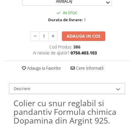
AMBALAJ
Lănțișoare cu Soare
Lănțișoare cu Semilună
IN STOC
Lănțișoare cu Zodii
Durata de livrare:
1
Lănțișoare cu Animale
Lănțișoare cu Molecule
ADAUGA IN COS
Lănțișoare cu Pietre Naturale
Cod Produs:
386
Lănțișoare Argint Diverse
Ai nevoie de ajutor?
0750.403.103
COLIERE CU PERLE
Coliere cu Perle Naturale
Adauga la Favorite
Cere informatii
Coliere cu Perle Preciosa
COLIERE ȘNUR REGLABIL
Descriere
Coliere cu Inimioare
Coliere cu Cruce
Colier cu snur reglabil si
Coliere cu Stea
pandantiv Formula chimica
Coliere cu Soare
Dopamina din Argint 925.
Coliere cu Semilună
Coliere cu Zodii