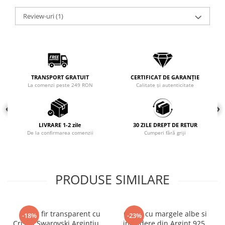
COLIERE
Review-uri
(1)
Coliere cu mărgele colorate și
Argint
Coliere cu pietre semiprețioase
TRANSPORT GRATUIT
CERTIFICAT DE GARANȚIE
La comenzi peste 249 RON
Calitate și autenticitate
LIVRARE 1-2 zile
30 ZILE DREPT DE RETUR
De la confirmarea comenzii
Cumperi fără griji
PRODUSE SIMILARE
Colier fir transparent cu
Colier cu margele albe si
-18%
-23%
Cristal Swarovski Argintiu in
inchidere din Argint 925,