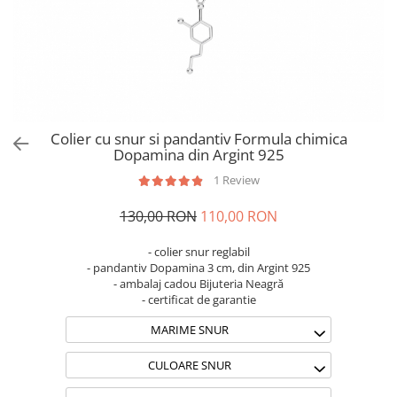
Brățări din Argint cu pietre
Coliere Transparente cu Cruce
semiprețioase
Coliere Transparente cu Stea
Brățări elastice cu pietre
Coliere Transparente cu Soare
semiprețioase
Coliere Transparente cu Semilună
LĂNȚIȘOARE ARGINT
Coliere Transparente cu Zodii
Coliere Transparente cu Perle
Colier cu snur si pandantiv Formula chimica
Coliere Transparente cu Initiale
Dopamina din Argint 925
Coliere Transparente cu Flori
1 Review
Coliere Transparente cu Animale
130,00 RON
110,00 RON
Coliere Transparente cu Molecule
Coliere Transparente cu Pietre
- colier snur reglabil
Naturale
- pandantiv Dopamina 3 cm, din Argint 925
Coliere Transparente Diverse
- ambalaj cadou Bijuteria Neagră
- certificat de garantie
LĂNȚIȘOARE ARGINT
MARIME SNUR
Lănțișoare cu Inimioare
Lănțișoare cu Cruce
CULOARE SNUR
Lănțișoare cu Stea