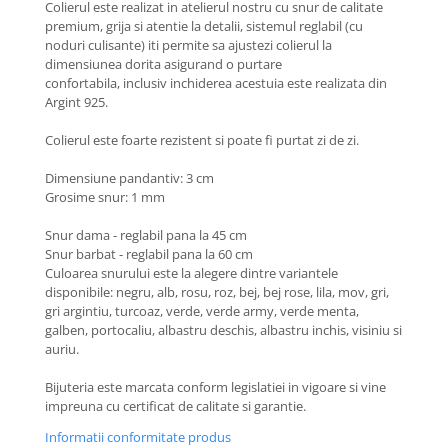
Colierul este realizat in atelierul nostru cu snur de calitate
Coliere cu Flori
premium, grija si atentie la detalii, sistemul reglabil (cu
Coliere cu Animale
noduri culisante) iti permite sa ajustezi colierul la
Coliere cu Molecule
dimensiunea dorita asigurand o purtare
confortabila, inclusiv inchiderea acestuia este realizata din
Coliere Diverse
Argint 925.
BRĂȚĂRI
Colierul este foarte rezistent si poate fi purtat zi de zi.
BRĂȚĂRI CU ȘNUR REGLABIL
Brățări din Aur cu șnur reglabil
Dimensiune pandantiv: 3 cm
Brățări din Argint cu șnur reglabil
Grosime snur: 1 mm
BRĂȚĂRI CU PIETRE SEMIPREȚIOASE
Snur dama - reglabil pana la 45 cm
Brățări din Aur cu pietre
Snur barbat - reglabil pana la 60 cm
semiprețioase
Culoarea snurului este la alegere dintre variantele
disponibile: negru, alb, rosu, roz, bej, bej rose, lila, mov, gri,
Brățări din Argint cu pietre
gri argintiu, turcoaz, verde, verde army, verde menta,
semiprețioase
galben, portocaliu, albastru deschis, albastru inchis, visiniu si
Brățări elastice cu pietre
auriu.
semiprețioase
BRĂȚĂRI DE PICIOR
Bijuteria este marcata conform legislatiei in vigoare si vine
impreuna cu certificat de calitate si garantie.
Brățări de picior din Aur
Informatii conformitate produs
Brățări de picior din Argint