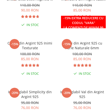
Caseta din Argint 925
reglabil 38-41 cm
110,00 RON
110,00 RON
90,00 RON
85,00 RON
-15% EXTRA REDUCERE CU
CODUL ”VARA”
IN STOC
IN STOC
LA COMENZI DE MINIM 99
RON
Cercei din Argint 925 Inimi
Cercei din Argint 925 cu
-15%
-15%
Texturate
Perle Naturale 6mm
100,00 RON
100,00 RON
85,00 RON
85,00 RON
IN STOC
IN STOC
Inel reglabil Simplicity din
Inel reglabil Val din Argint
-20%
-20%
Argint 925
925
95,00 RON
95,00 RON
76,00 RON
76,00 RON