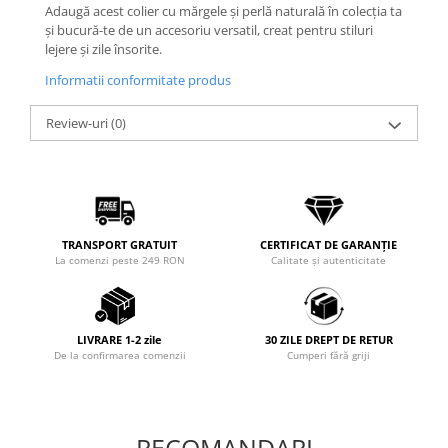
Adaugă acest colier cu mărgele și perlă naturală în colecția ta
și bucură-te de un accesoriu versatil, creat pentru stiluri
lejere și zile însorite.
Informatii conformitate produs
Review-uri
(0)
TRANSPORT GRATUIT
CERTIFICAT DE GARANȚIE
La comenzi peste 249 RON
Calitate și autenticitate
LIVRARE 1-2 zile
30 ZILE DREPT DE RETUR
De la confirmarea comenzii
Cumperi fără griji