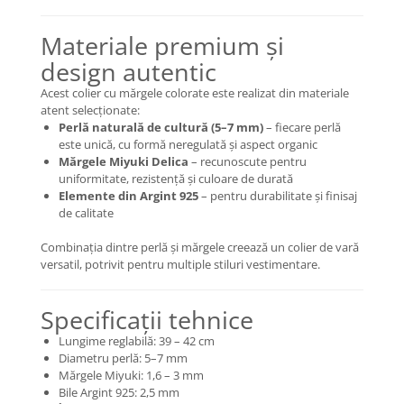
Coliere cu Flori
Coliere cu Animale
Materiale premium și
Coliere cu Molecule
design autentic
Coliere Diverse
Acest colier cu mărgele colorate este realizat din materiale
BRĂȚĂRI
atent selecționate:
Perlă naturală de cultură (5–7 mm)
– fiecare perlă
BRĂȚĂRI CU ȘNUR REGLABIL
este unică, cu formă neregulată și aspect organic
Brățări din Aur cu șnur reglabil
Mărgele Miyuki Delica
– recunoscute pentru
Brățări din Argint cu șnur reglabil
uniformitate, rezistență și culoare de durată
Elemente din Argint 925
– pentru durabilitate și finisaj
BRĂȚĂRI CU PIETRE SEMIPREȚIOASE
de calitate
Brățări din Aur cu pietre
semiprețioase
Combinația dintre perlă și mărgele creează un colier de vară
versatil, potrivit pentru multiple stiluri vestimentare.
Brățări din Argint cu pietre
semiprețioase
Brățări elastice cu pietre
Specificații tehnice
semiprețioase
Lungime reglabilă: 39 – 42 cm
BRĂȚĂRI DE PICIOR
Diametru perlă: 5–7 mm
Mărgele Miyuki: 1,6 – 3 mm
Brățări de picior din Aur
Bile Argint 925: 2,5 mm
Brățări de picior din Argint