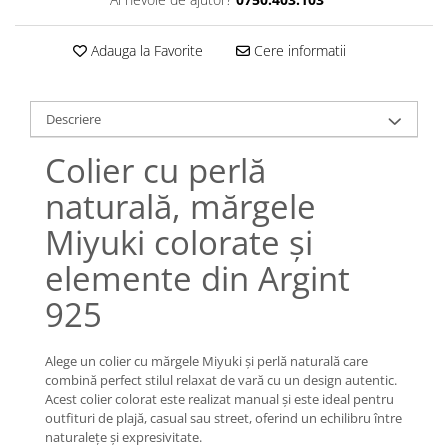
Lănțișoare cu Soare
Lănțișoare cu Semilună
Adauga la Favorite
Cere informatii
Lănțișoare cu Zodii
Lănțișoare cu Animale
Lănțișoare cu Molecule
Descriere
Lănțișoare cu Pietre Naturale
Colier cu perlă
Lănțișoare Argint Diverse
COLIERE CU PERLE
naturală, mărgele
Coliere cu Perle Naturale
Miyuki colorate și
Coliere cu Perle Preciosa
elemente din Argint
COLIERE ȘNUR REGLABIL
Coliere cu Inimioare
925
Coliere cu Cruce
Coliere cu Stea
Alege un colier cu mărgele Miyuki și perlă naturală care
Coliere cu Soare
combină perfect stilul relaxat de vară cu un design autentic.
Acest colier colorat este realizat manual și este ideal pentru
Coliere cu Semilună
outfituri de plajă, casual sau street, oferind un echilibru între
Coliere cu Zodii
naturalețe și expresivitate.