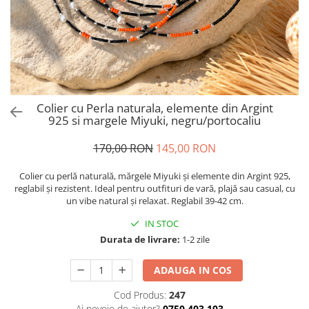
Brățări din Argint cu pietre
Coliere Transparente cu Cruce
semiprețioase
Coliere Transparente cu Stea
Brățări elastice cu pietre
Coliere Transparente cu Soare
semiprețioase
Coliere Transparente cu Semilună
LĂNȚIȘOARE ARGINT
Coliere Transparente cu Zodii
Coliere Transparente cu Perle
Colier cu Perla naturala, elemente din Argint
Coliere Transparente cu Initiale
925 si margele Miyuki, negru/portocaliu
Coliere Transparente cu Flori
170,00 RON
145,00 RON
Coliere Transparente cu Animale
Coliere Transparente cu Molecule
Colier cu perlă naturală, mărgele Miyuki și elemente din Argint 925,
Coliere Transparente cu Pietre
reglabil și rezistent. Ideal pentru outfituri de vară, plajă sau casual, cu
un vibe natural și relaxat. Reglabil 39-42 cm.
Naturale
Coliere Transparente Diverse
IN STOC
LĂNȚIȘOARE ARGINT
Durata de livrare:
1-2 zile
Lănțișoare cu Inimioare
ADAUGA IN COS
Lănțișoare cu Cruce
Lănțișoare cu Stea
Cod Produs:
247
Ai nevoie de ajutor?
0750.403.103