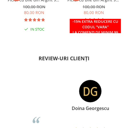
si margele Miyuki rosii
si margele Miyuki verzi
100,00 RON
100,00 RON
80,00 RON
80,00 RON
-15% EXTRA REDUCERE CU
CODUL ”VARA”
IN STOC
IN STOC
LA COMENZI DE MINIM 99
RON
REVIEW-URI CLIENȚI
Doina Georgescu