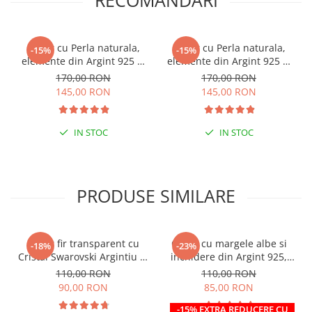
RECOMANDARI
Colier cu Perla naturala,
Colier cu Perla naturala,
-15%
-15%
elemente din Argint 925 si
elemente din Argint 925 si
margele Miyuki, multicolor
margele Miyuki, verde/kiwi
170,00 RON
170,00 RON
145,00 RON
145,00 RON
IN STOC
IN STOC
PRODUSE SIMILARE
Colier fir transparent cu
Colier cu margele albe si
-18%
-23%
Cristal Swarovski Argintiu in
inchidere din Argint 925,
Caseta din Argint 925
reglabil 38-41 cm
110,00 RON
110,00 RON
90,00 RON
85,00 RON
-15% EXTRA REDUCERE CU