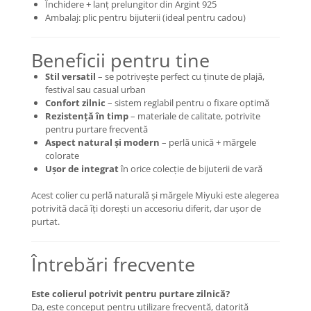
Închidere + lanț prelungitor din Argint 925
COLIERE
Ambalaj: plic pentru bijuterii (ideal pentru cadou)
Coliere cu mărgele colorate și
Argint
Beneficii pentru tine
Coliere cu pietre semiprețioase
Stil versatil
– se potrivește perfect cu ținute de plajă,
festival sau casual urban
Confort zilnic
– sistem reglabil pentru o fixare optimă
Rezistență în timp
– materiale de calitate, potrivite
pentru purtare frecventă
Aspect natural și modern
– perlă unică + mărgele
colorate
Ușor de integrat
în orice colecție de bijuterii de vară
Acest colier cu perlă naturală și mărgele Miyuki este alegerea
potrivită dacă îți dorești un accesoriu diferit, dar ușor de
purtat.
Întrebări frecvente
Este colierul potrivit pentru purtare zilnică?
Da, este conceput pentru utilizare frecventă, datorită