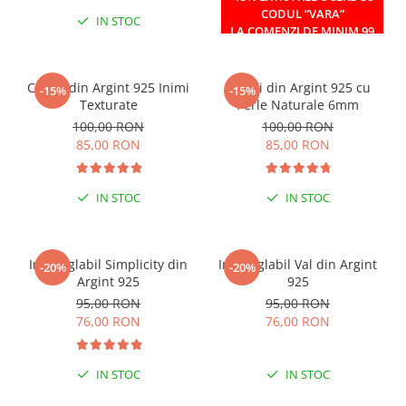
CODUL ”VARA”
IN STOC
IN STOC
LA COMENZI DE MINIM 99
RON
Cercei din Argint 925 Inimi
Cercei din Argint 925 cu
-15%
-15%
Texturate
Perle Naturale 6mm
100,00 RON
100,00 RON
85,00 RON
85,00 RON
IN STOC
IN STOC
Inel reglabil Simplicity din
Inel reglabil Val din Argint
-20%
-20%
Argint 925
925
95,00 RON
95,00 RON
76,00 RON
76,00 RON
IN STOC
IN STOC