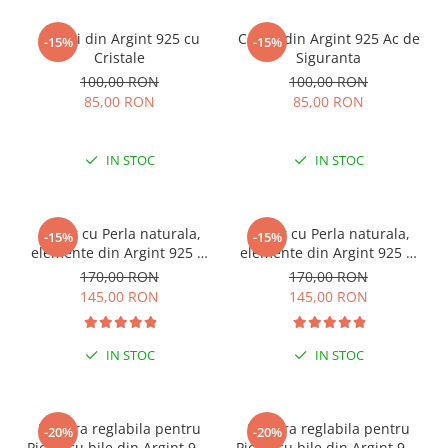
Cercei din Argint 925 cu
Cercei din Argint 925 Ac de
-15%
-15%
Cristale
Siguranta
100,00 RON
100,00 RON
85,00 RON
85,00 RON
IN STOC
IN STOC
Colier cu Perla naturala,
Colier cu Perla naturala,
-15%
-15%
elemente din Argint 925 si
elemente din Argint 925 si
margele Miyuki, multicolor
margele Miyuki, verde/kiwi
170,00 RON
170,00 RON
145,00 RON
145,00 RON
IN STOC
IN STOC
Bratara reglabila pentru
Bratara reglabila pentru
-20%
-20%
Picior cu bile din Argint 925
Picior cu bile din Argint 925