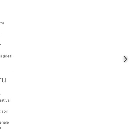
 cm
m
r
i (ideal
ru
e
estival
labil
riale
u