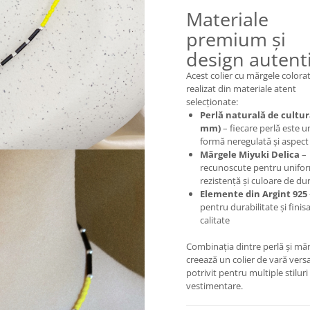
Materiale
premium și
design autent
Acest colier cu mărgele colora
realizat din materiale atent
selecționate:
Perlă naturală de cultur
mm)
– fiecare perlă este u
formă neregulată și aspect
Mărgele Miyuki Delica
–
recunoscute pentru unifor
rezistență și culoare de du
Elemente din Argint 925
pentru durabilitate și finis
calitate
Combinația dintre perlă și mă
creează un colier de vară versat
potrivit pentru multiple stiluri
vestimentare.