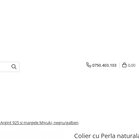
0750.403.103
0,00
n Argint 925 si margele Miyuki, negru/galben
Colier cu Perla natura