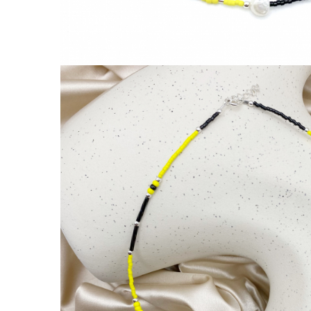
Lănțișoare cu Semilună
Lănțișoare cu Zodii
Lănțișoare cu Animale
Lănțișoare cu Molecule
Lănțișoare cu Pietre Naturale
Lănțișoare Argint Diverse
COLIERE CU PERLE
Coliere cu Perle Naturale
Coliere cu Perle Preciosa
COLIERE ȘNUR REGLABIL
Coliere cu Inimioare
Coliere cu Cruce
Coliere cu Stea
Coliere cu Soare
Coliere cu Semilună
Coliere cu Zodii
Coliere cu Flori