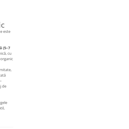
ic
te este
ă (5–7
nică, cu
 organic
mitate,
rată
–
aj de
rgele
il,