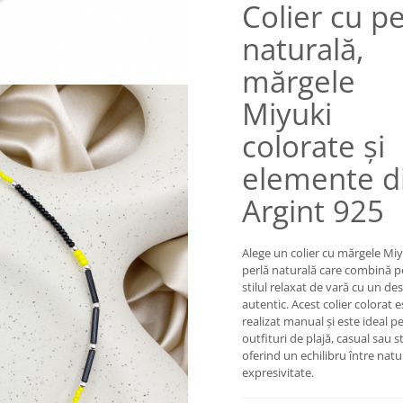
Colier cu pe
naturală,
mărgele
Miyuki
colorate și
elemente d
Argint 925
Alege un colier cu mărgele Miy
perlă naturală care combină p
stilul relaxat de vară cu un de
autentic. Acest colier colorat e
realizat manual și este ideal p
outfituri de plajă, casual sau s
oferind un echilibru între natu
expresivitate.