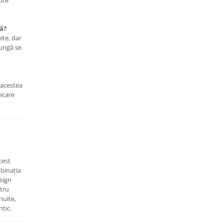
ute
pă?
ite, dar
lungă se
 acestea
iecare
cest
binația
sign
ntru
nuite,
ntic.