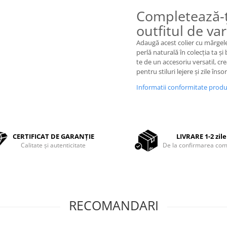
Completează-ț
outfitul de va
Adaugă acest colier cu mărgele
perlă naturală în colecția ta și
te de un accesoriu versatil, cre
pentru stiluri lejere și zile însor
Informatii conformitate prod
CERTIFICAT DE GARANȚIE
LIVRARE 1-2 zile
Calitate și autenticitate
De la confirmarea com
RECOMANDARI