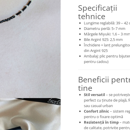
Specificații
tehnice
Lungime reglabilă: 39 – 42
Diametru perlă: 5–7 mm
Mărgele Miyuki: 1,6 – 3 m
Bile Argint 925: 2,5 mm
Închidere + lanț prelungito
din Argint 925
Ambalaj: plic pentru bijuteri
pentru cadou)
Beneficii pent
tine
Stil versatil
– se potriveșt
perfect cu ținute de plajă, f
sau casual urban
Confort zilnic
– sistem reg
pentru o fixare optimă
Rezistență în timp
– mate
de calitate, potrivite pentr