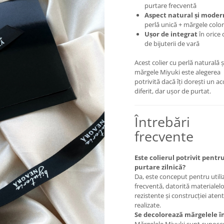
purtare frecventă
Aspect natural și moder
perlă unică + mărgele colo
Ușor de integrat
în orice 
de bijuterii de vară
Acest colier cu perlă naturală ș
mărgele Miyuki este alegerea
potrivită dacă îți dorești un a
diferit, dar ușor de purtat.
Întrebări
frecvente
Este colierul potrivit pentr
purtare zilnică?
Da, este conceput pentru utili
frecventă, datorită materialel
rezistente și construcției atent
realizate.
Se decolorează mărgelele î