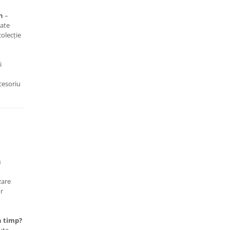
n
–
rate
colecție
i
ccesoriu
u
zare
or
n timp?