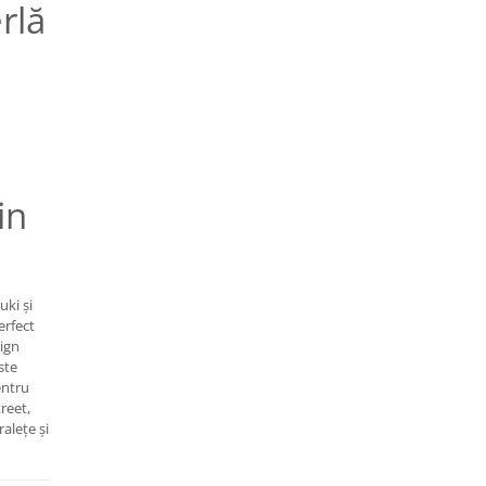
rlă
in
uki și
erfect
sign
ste
entru
treet,
ralețe și