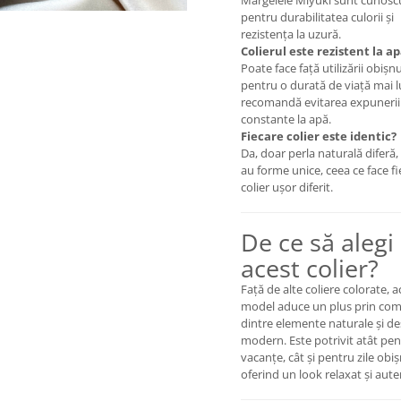
Mărgelele Miyuki sunt cunosc
pentru durabilitatea culorii și
rezistența la uzură.
Colierul este rezistent la a
Poate face față utilizării obișnu
pentru o durată de viață mai 
recomandă evitarea expunerii
constante la apă.
Fiecare colier este identic?
Da, doar perla naturală diferă,
au forme unice, ceea ce face f
colier ușor diferit.
De ce să alegi
acest colier?
Față de alte coliere colorate, a
model aduce un plus prin com
dintre elemente naturale și de
modern. Este potrivit atât pe
vacanțe, cât și pentru zile obiș
oferind un look relaxat și aute