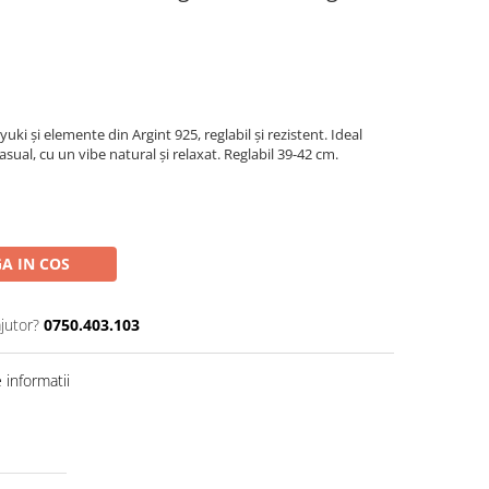
uki și elemente din Argint 925, reglabil și rezistent. Ideal
asual, cu un vibe natural și relaxat. Reglabil 39-42 cm.
A IN COS
jutor?
0750.403.103
informatii