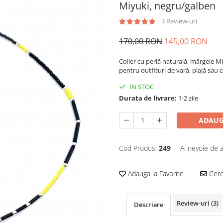
Miyuki, negru/galben
3 Review-uri
170,00 RON
145,00 RON
Colier cu perlă naturală, mărgele Miy
pentru outfituri de vară, plajă sau c
IN STOC
Durata de livrare:
1-2 zile
ADAUG
Cod Produs:
249
Ai nevoie de a
Adauga la Favorite
Cere 
Review-uri
(3)
Descriere