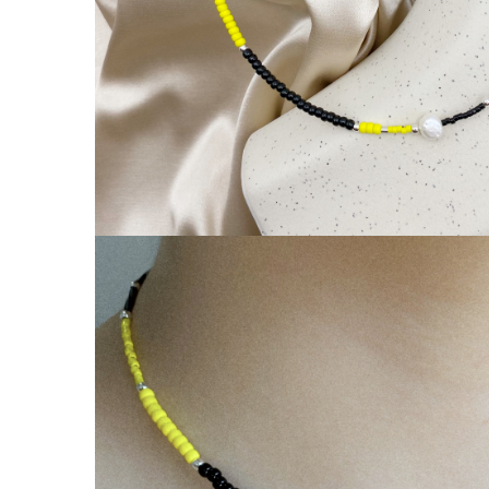
Coliere cu Animale
Coliere cu Molecule
Coliere Diverse
BRĂȚĂRI
BRĂȚĂRI CU ȘNUR REGLABIL
Brățări din Aur cu șnur reglabil
Brățări din Argint cu șnur reglabil
BRĂȚĂRI CU PIETRE SEMIPREȚIOASE
Brățări din Aur cu pietre
semiprețioase
Brățări din Argint cu pietre
semiprețioase
Brățări elastice cu pietre
semiprețioase
BRĂȚĂRI DE PICIOR
Brățări de picior din Aur
Brățări de picior din Argint
COLIERE