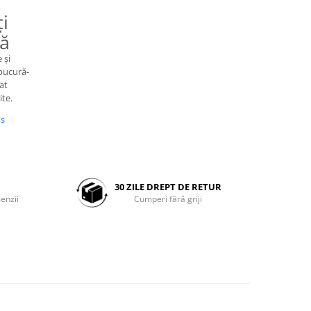
i
ră
 și
 bucură-
at
ite.
us
30 ZILE DREPT DE RETUR
enzii
Cumperi fără griji