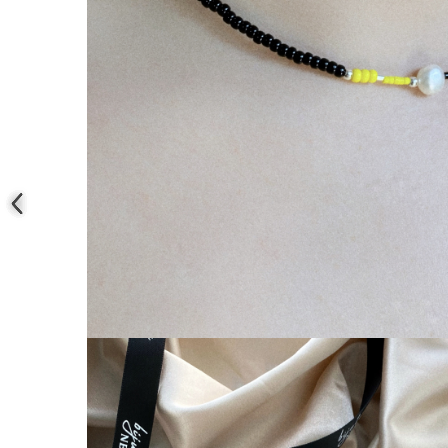
Coliere cu mărgele colorate și
Argint
Coliere cu pietre semiprețioase