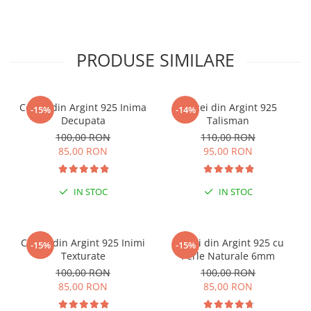
PRODUSE SIMILARE
Cercei din Argint 925 Inima
Cercei din Argint 925
-15%
-14%
Decupata
Talisman
100,00 RON
110,00 RON
85,00 RON
95,00 RON
IN STOC
IN STOC
Cercei din Argint 925 Inimi
Cercei din Argint 925 cu
-15%
-15%
Texturate
Perle Naturale 6mm
100,00 RON
100,00 RON
85,00 RON
85,00 RON