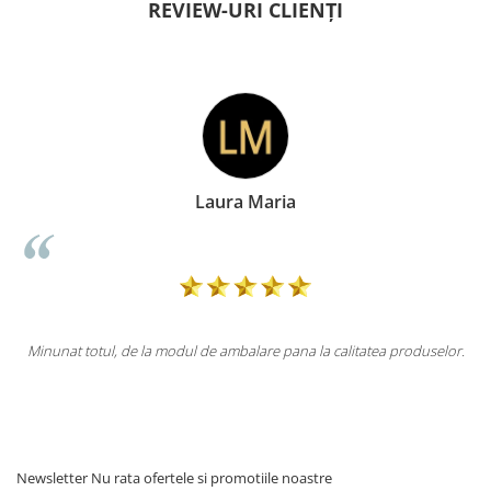
REVIEW-URI CLIENȚI
Laura Maria
Doin
ul de ambalare pana la calitatea produselor.
Totul la superlativ! Produs
M
Newsletter
Nu rata ofertele si promotiile noastre