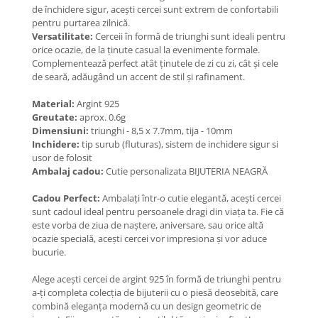
Coliere cu Flori
de închidere sigur, acești cercei sunt extrem de confortabili
pentru purtarea zilnică.
Coliere cu Animale
Versatilitate:
Cerceii în formă de triunghi sunt ideali pentru
Coliere cu Molecule
orice ocazie, de la ținute casual la evenimente formale.
Coliere Diverse
Complementează perfect atât ținutele de zi cu zi, cât și cele
de seară, adăugând un accent de stil și rafinament.
BRĂȚĂRI
BRĂȚĂRI CU ȘNUR REGLABIL
Material:
Argint 925
Greutate:
aprox. 0.6g
Brățări din Aur cu șnur reglabil
Dimensiuni:
triunghi - 8,5 x 7.7mm, tija - 10mm
Brățări din Argint cu șnur reglabil
Inchidere:
tip surub (fluturas), sistem de inchidere sigur si
BRĂȚĂRI CU PIETRE SEMIPREȚIOASE
usor de folosit
Ambalaj cadou:
Cutie personalizata BIJUTERIA NEAGRĂ
Brățări din Aur cu pietre
semiprețioase
Cadou Perfect:
Ambalați într-o cutie elegantă, acești cercei
Brățări din Argint cu pietre
sunt cadoul ideal pentru persoanele dragi din viața ta. Fie că
semiprețioase
este vorba de ziua de naștere, aniversare, sau orice altă
ocazie specială, acești cercei vor impresiona și vor aduce
Brățări elastice cu pietre
bucurie.
semiprețioase
BRĂȚĂRI DE PICIOR
Alege acești cercei de argint 925 în formă de triunghi pentru
a-ți completa colecția de bijuterii cu o piesă deosebită, care
Brățări de picior din Aur
combină eleganța modernă cu un design geometric de
Brățări de picior din Argint