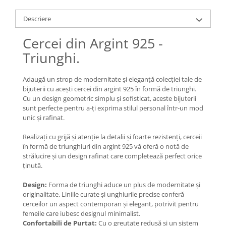
Lănțișoare cu Soare
Lănțișoare cu Semilună
Descriere
Lănțișoare cu Zodii
Cercei din Argint 925 -
Lănțișoare cu Animale
Triunghi.
Lănțișoare cu Molecule
Lănțișoare cu Pietre Naturale
Adaugă un strop de modernitate și eleganță colecției tale de
Lănțișoare Argint Diverse
bijuterii cu acești cercei din argint 925 în formă de triunghi.
COLIERE CU PERLE
Cu un design geometric simplu și sofisticat, aceste bijuterii
sunt perfecte pentru a-ți exprima stilul personal într-un mod
Coliere cu Perle Naturale
unic și rafinat.
Coliere cu Perle Preciosa
COLIERE ȘNUR REGLABIL
Realizați cu grijă și atenție la detalii și foarte rezistenți, cerceii
în formă de triunghiuri din argint 925 vă oferă o notă de
Coliere cu Inimioare
strălucire și un design rafinat care completează perfect orice
Coliere cu Cruce
ținută.
Coliere cu Stea
Design:
Forma de triunghi aduce un plus de modernitate și
Coliere cu Soare
originalitate. Liniile curate și unghiurile precise conferă
cerceilor un aspect contemporan și elegant, potrivit pentru
Coliere cu Semilună
femeile care iubesc designul minimalist.
Coliere cu Zodii
Confortabili de Purtat:
Cu o greutate redusă și un sistem