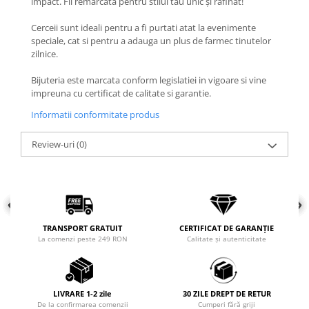
impact. Fii remarcată pentru stilul tău unic și rafinat!
COLIERE
Cerceii sunt ideali pentru a fi purtati atat la evenimente
Coliere cu mărgele colorate și
speciale, cat si pentru a adauga un plus de farmec tinutelor
Argint
zilnice.
Coliere cu pietre semiprețioase
Bijuteria este marcata conform legislatiei in vigoare si vine
impreuna cu certificat de calitate si garantie.
Informatii conformitate produs
Review-uri
(0)
TRANSPORT GRATUIT
CERTIFICAT DE GARANȚIE
La comenzi peste 249 RON
Calitate și autenticitate
LIVRARE 1-2 zile
30 ZILE DREPT DE RETUR
De la confirmarea comenzii
Cumperi fără griji