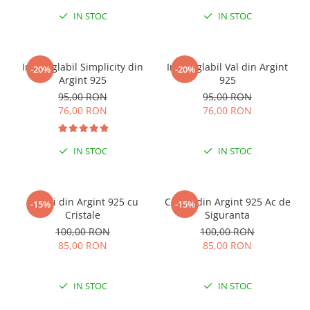
IN STOC
IN STOC
Inel reglabil Simplicity din
Inel reglabil Val din Argint
-20%
-20%
Argint 925
925
95,00 RON
95,00 RON
76,00 RON
76,00 RON
IN STOC
IN STOC
Cercei din Argint 925 cu
Cercei din Argint 925 Ac de
-15%
-15%
Cristale
Siguranta
100,00 RON
100,00 RON
85,00 RON
85,00 RON
IN STOC
IN STOC