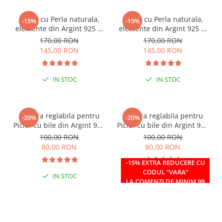
Colier cu Perla naturala,
Colier cu Perla naturala,
-15%
-15%
elemente din Argint 925 si
elemente din Argint 925 si
margele Miyuki, multicolor
margele Miyuki, verde/kiwi
170,00 RON
170,00 RON
145,00 RON
145,00 RON
IN STOC
IN STOC
Bratara reglabila pentru
Bratara reglabila pentru
-20%
-20%
Picior cu bile din Argint 925
Picior cu bile din Argint 925
si margele Miyuki rosii
si margele Miyuki verzi
100,00 RON
100,00 RON
80,00 RON
80,00 RON
-15% EXTRA REDUCERE CU
CODUL ”VARA”
IN STOC
IN STOC
LA COMENZI DE MINIM 99
RON