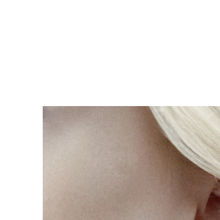
Coliere cu Flori
Coliere cu Animale
Coliere cu Molecule
Coliere Diverse
BRĂȚĂRI
BRĂȚĂRI CU ȘNUR REGLABIL
Brățări din Aur cu șnur reglabil
Brățări din Argint cu șnur reglabil
BRĂȚĂRI CU PIETRE SEMIPREȚIOASE
Brățări din Aur cu pietre
semiprețioase
Brățări din Argint cu pietre
semiprețioase
Brățări elastice cu pietre
semiprețioase
BRĂȚĂRI DE PICIOR
Brățări de picior din Aur
Brățări de picior din Argint