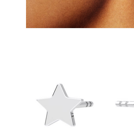
Lănțișoare cu Soare
Lănțișoare cu Semilună
Lănțișoare cu Zodii
Lănțișoare cu Animale
Lănțișoare cu Molecule
Lănțișoare cu Pietre Naturale
Lănțișoare Argint Diverse
COLIERE CU PERLE
Coliere cu Perle Naturale
Coliere cu Perle Preciosa
COLIERE ȘNUR REGLABIL
Coliere cu Inimioare
Coliere cu Cruce
Coliere cu Stea
Coliere cu Soare
Coliere cu Semilună
Coliere cu Zodii