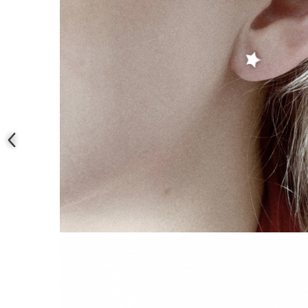
COLIERE
Coliere cu mărgele colorate și
Argint
Coliere cu pietre semiprețioase