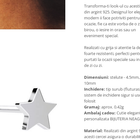
Transforma-ti look-ul cu acesti
din argint 925. Designul lor ele
modern ii face potriviti pentru
ocazie, fie ca este vorba de o zi
birou, o iesire in oras sau un
eveniment special.
Realizati cu grija si atentie la de
foarte rezistenti, perfecti pentr
purtati la ocazii speciale sau in
de zi cu zi.
Dimensiuni:
stelute - 4.5mm, 
10mm
Inchidere:
tip surub (fluturas
sistem de inchidere sigur si us
folosit
Gramaj:
aprox. 0.42g
Ambalaj cadou:
Cutie elegan
personalizata BIJUTERIA NEA
Material:
Realizati din argint 
acesti cercei asigura o durabili