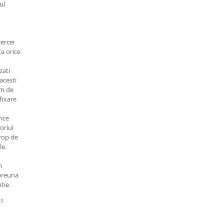
ul
n
cercei
a orice
zati
acesti
em de
fixare
rice
oriul
rop de
le.
m
mpreuna
tie.
us