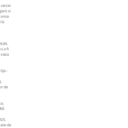
 cercei
gant si
 orice
 la
talii,
u a fi
 viata
tija -
),
or de
ta,
GRĂ
925,
tate de