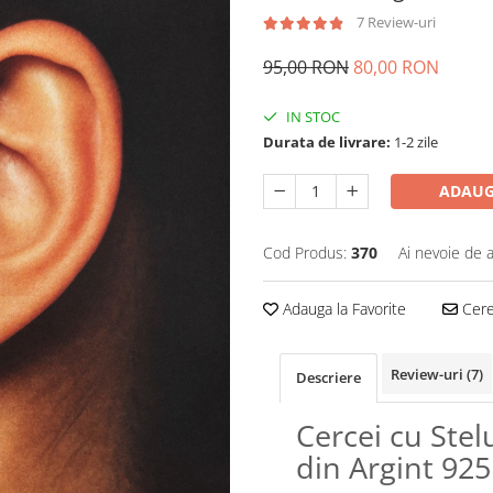
7 Review-uri
95,00 RON
80,00 RON
IN STOC
Durata de livrare:
1-2 zile
ADAUG
Cod Produs:
370
Ai nevoie de a
Adauga la Favorite
Cere 
Review-uri
(7)
Descriere
Cercei cu Stel
din Argint 925