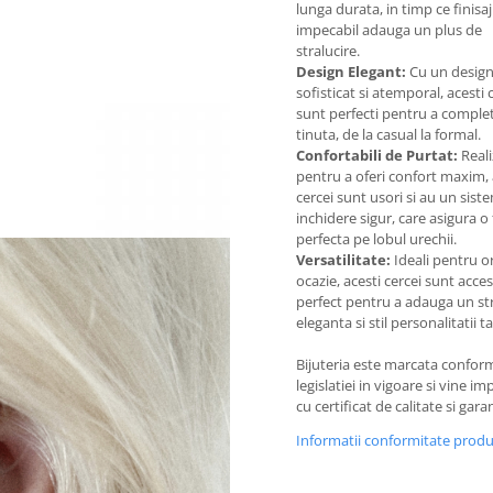
lunga durata, in timp ce finisaj
impecabil adauga un plus de
stralucire.
Design Elegant:
Cu un desig
sofisticat si atemporal, acesti 
sunt perfecti pentru a complet
tinuta, de la casual la formal.
Confortabili de Purtat:
Reali
pentru a oferi confort maxim, 
cercei sunt usori si au un sist
inchidere sigur, care asigura o 
perfecta pe lobul urechii.
Versatilitate:
Ideali pentru o
ocazie, acesti cercei sunt acces
perfect pentru a adauga un st
eleganta si stil personalitatii ta
Bijuteria este marcata confor
legislatiei in vigoare si vine i
cu certificat de calitate si garan
Informatii conformitate prod