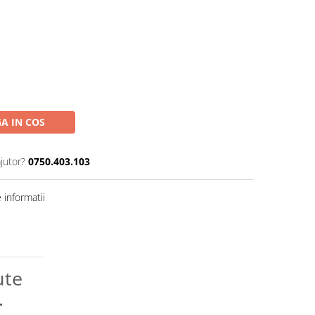
A IN COS
jutor?
0750.403.103
informatii
ute
.