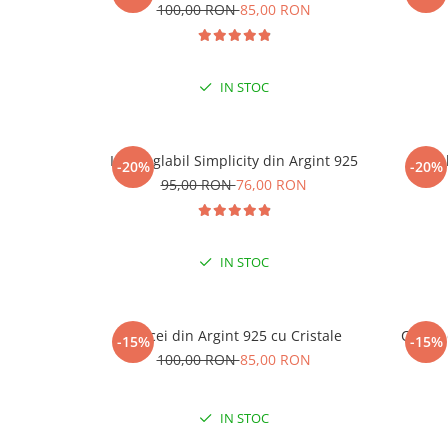
-15
100,00 RON
85,00 RON
LA
IN STOC
Inel reglabil Simplicity din Argint 925
Ine
-20%
-20%
95,00 RON
76,00 RON
IN STOC
Cercei din Argint 925 cu Cristale
Cercei
-15%
-15%
100,00 RON
85,00 RON
IN STOC