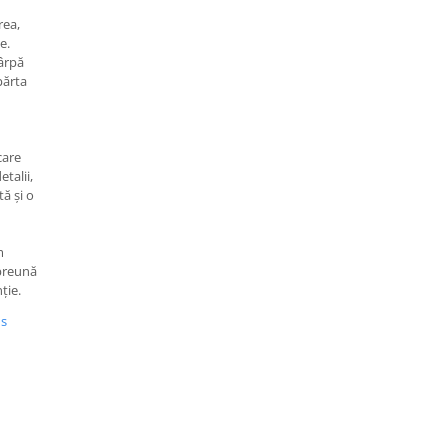
rea,
e.
cârpă
părta
care
etalii,
tă și o
m
mpreună
ție.
us