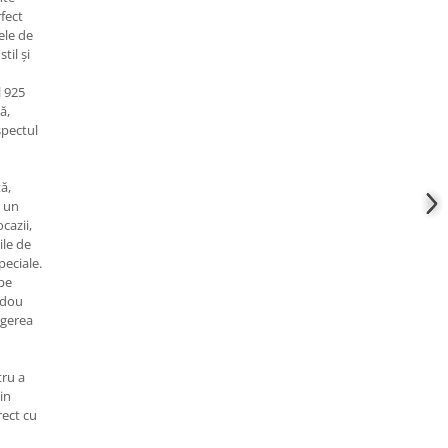
fect
cele de
til și
l 925
ă,
spectul
ă,
e un
cazii,
ile de
peciale.
 pe
adou
egerea
ru a
in
rect cu