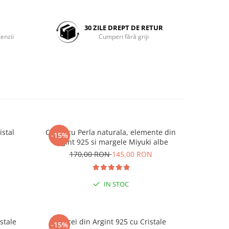
30 ZILE DREPT DE RETUR
enzii
Cumperi fără griji
istal
Colier cu Perla naturala, elemente din
Set doua
-15%
-25%
Argint 925 si margele Miyuki albe
Negre s
N
170,00 RON
145,00 RON
19
IN STOC
stale
Cercei din Argint 925 cu Cristale
Cercei di
-15%
-15%