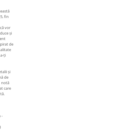
ceastă
5, fin
 că vor
aduce și
ment
spirat de
alitate
a-ți
talii și
rmă de
o notă
at care
tă.
 -
)