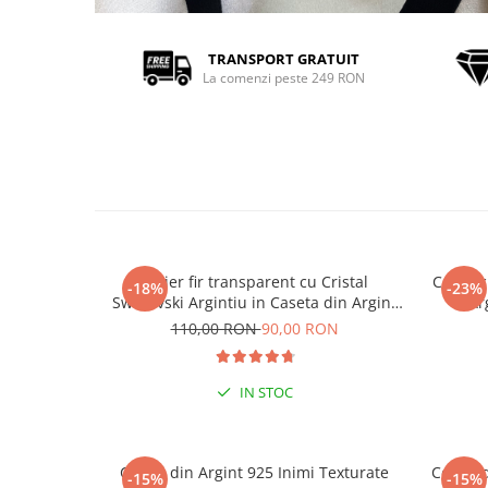
TRANSPORT GRATUIT
La comenzi peste 249 RON
Colier fir transparent cu Cristal
Colier 
-18%
-23%
Swarovski Argintiu in Caseta din Argint
Ar
925
110,00 RON
90,00 RON
IN STOC
Cercei din Argint 925 Inimi Texturate
Cercei 
-15%
-15%