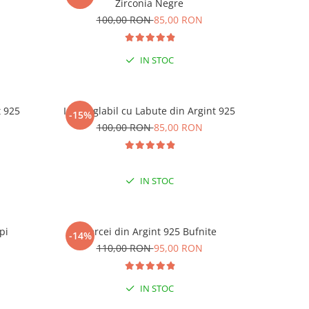
-15% 
Zirconia Negre
N
100,00 RON
85,00 RON
1
LA C
IN STOC
t 925
Inel reglabil cu Labute din Argint 925
Inel reg
-15%
-15%
N
100,00 RON
85,00 RON
1
IN STOC
pi
Cercei din Argint 925 Bufnite
Cerc
-14%
-15%
N
110,00 RON
95,00 RON
1
IN STOC