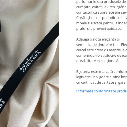
parfumurile sau produsele de
curățare, evitați lovirea, zgârie
contactul cu suprafețe abraziv
Curățați cerceii periodic cu o 
moale și uscată pentru a înde
praful și a preveni oxidarea.
Adaugă o notă elegantă și
semnificație ținutelor tale. Fie
cercel este creat cu atenție la d
conferindu-i o strălucire delica
durabilitate excepțională.
Bijuteria este marcată confor
legislației în vigoare și vine î
cu certificat de calitate și garan
Informatii conformitate prod