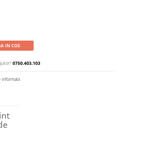
A IN COS
jutor?
0750.403.103
informatii
int
de