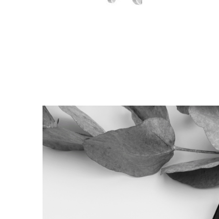
Coliere cu Animale
Coliere cu Molecule
Coliere Diverse
BRĂȚĂRI
BRĂȚĂRI CU ȘNUR REGLABIL
Brățări din Aur cu șnur reglabil
Brățări din Argint cu șnur reglabil
BRĂȚĂRI CU PIETRE SEMIPREȚIOASE
Brățări din Aur cu pietre
semiprețioase
Brățări din Argint cu pietre
semiprețioase
Brățări elastice cu pietre
semiprețioase
BRĂȚĂRI DE PICIOR
Brățări de picior din Aur
Brățări de picior din Argint
COLIERE