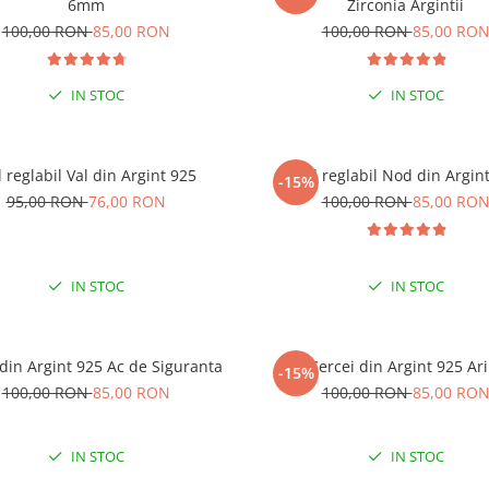
% EXTRA REDUCERE CU CODUL
6mm
Zirconia Argintii
”VARA”
100,00 RON
85,00 RON
100,00 RON
85,00 RO
 COMENZI DE MINIM 99 RON
IN STOC
IN STOC
l reglabil Val din Argint 925
Inel reglabil Nod din Argin
-15%
95,00 RON
76,00 RON
100,00 RON
85,00 RO
IN STOC
IN STOC
 din Argint 925 Ac de Siguranta
Cercei din Argint 925 Ari
-15%
100,00 RON
85,00 RON
100,00 RON
85,00 RO
IN STOC
IN STOC