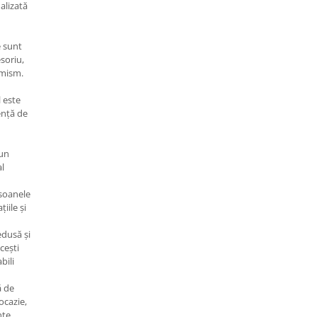
alizată
e sunt
soriu,
imism.
l este
ență de
un
al
soanele
țiile și
edusă și
cești
bili
ă de
ocazie,
nte