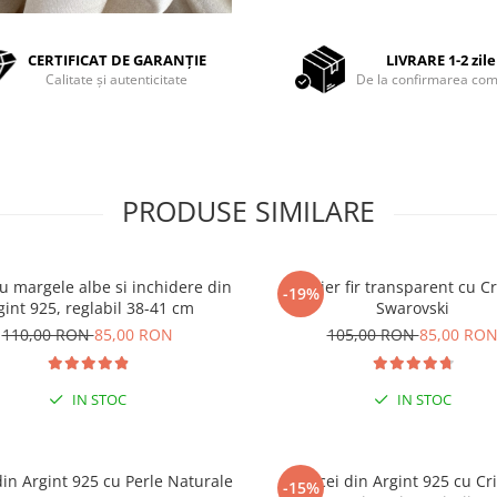
CERTIFICAT DE GARANȚIE
LIVRARE 1-2 zile
Calitate și autenticitate
De la confirmarea com
PRODUSE SIMILARE
cu margele albe si inchidere din
Colier fir transparent cu Cr
-19%
gint 925, reglabil 38-41 cm
Swarovski
110,00 RON
85,00 RON
105,00 RON
85,00 RO
IN STOC
IN STOC
din Argint 925 cu Perle Naturale
Cercei din Argint 925 cu Cri
-15%