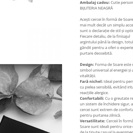
Ambalaj cadou:
Cutie person
BIJUTERIA NEAGRĂ
Acești cercei în formă de Soar
mai mult decât un simplu acce
sunt o declarație de stil și opt
Fiecare detaliu, de la finisajul
argintului până la design, totu
gândit pentru a oferi o experi
purtare deosebită.
Design:
Forma de Soare este 
simbol universal al energiei și 
vitalității.
Fară nichel:
Ideal pentru per
cu pielea sensibilă, evitând irita
reacțiile alergice.
Confortabili:
Cu o greutate r
un sistem de închidere sigur, a
cercei sunt extrem de conforta
pentru purtarea zilnică.
Versatilitate:
Cerceii în form
Soare sunt ideali pentru orice 
de la ținute casual la evenime