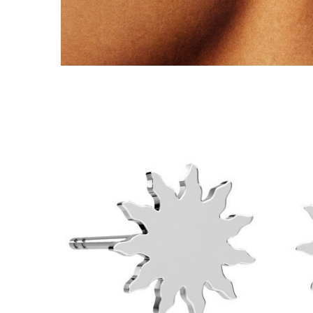
Lănțișoare cu Semilună
Lănțișoare cu Zodii
Lănțișoare cu Animale
Lănțișoare cu Molecule
Lănțișoare cu Pietre Naturale
Lănțișoare Argint Diverse
COLIERE CU PERLE
Coliere cu Perle Naturale
Coliere cu Perle Preciosa
COLIERE ȘNUR REGLABIL
Coliere cu Inimioare
Coliere cu Cruce
Coliere cu Stea
Coliere cu Soare
Coliere cu Semilună
Coliere cu Zodii
Coliere cu Flori