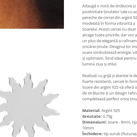
Adaugă o notă de strălucire și
pozitivitate ținutelor tale cu a
pereche de cercei din argint 92
modelată în forma vibrantă a
Soarelui. Acești cercei nu doar
atrage toate privirile, dar vor 
un plus de eleganță și rafina
oricărei ținute. Designul lor in
soare simbolizează energie, vit
și optimism, fiind ideal pentru 
lumina ziua și stilul.
Realizați cu grijă și atenție la de
foarte rezistenți, cerceii în fo
Soare din argint 925 vă oferă 
de strălucire și un design rafin
completează perfect orice ținu
Material:
Argint 925
Greutate:
0.75g
Dimensiuni:
soare - 9mm, tija
10mm
Închidere:
tip surub (fluturaș