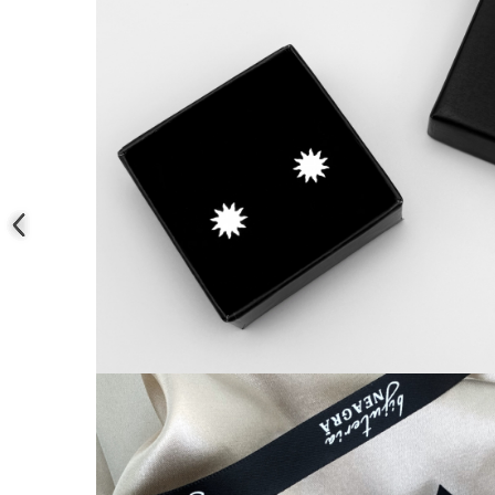
Coliere cu mărgele colorate și
Argint
Coliere cu pietre semiprețioase