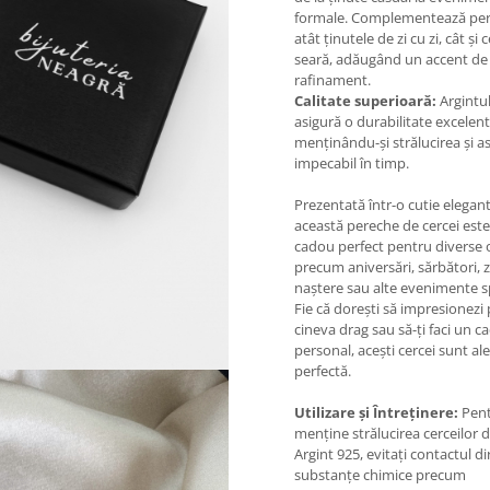
formale. Complementează per
atât ținutele de zi cu zi, cât și 
seară, adăugând un accent de s
rafinament.
Calitate superioară:
Argintu
asigură o durabilitate excelent
menținându-și strălucirea și a
impecabil în timp.
Prezentată într-o cutie elegant
această pereche de cercei est
cadou perfect pentru diverse o
precum aniversări, sărbători, z
naștere sau alte evenimente s
Fie că dorești să impresionezi
cineva drag sau să-ți faci un c
personal, acești cercei sunt al
perfectă.
Utilizare și Întreținere:
Pent
menține strălucirea cerceilor d
Argint 925, evitați contactul di
substanțe chimice precum