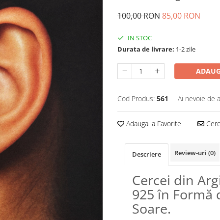
100,00 RON
85,00 RON
IN STOC
Durata de livrare:
1-2 zile
ADAUG
Cod Produs:
561
Ai nevoie de a
Adauga la Favorite
Cere 
Review-uri
(0)
Descriere
Cercei din Arg
925 în Formă 
Soare.