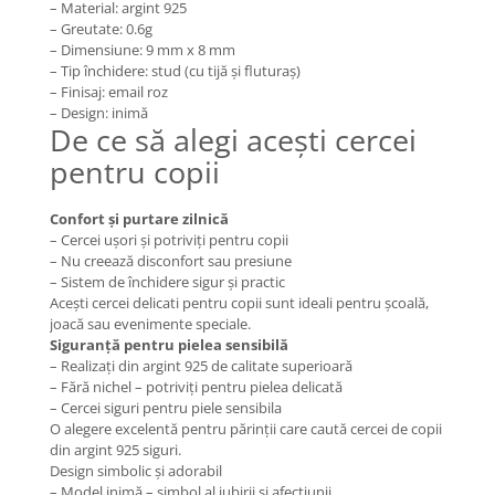
– Material: argint 925
Coliere cu Flori
– Greutate: 0.6g
Coliere cu Animale
– Dimensiune: 9 mm x 8 mm
Coliere cu Molecule
– Tip închidere: stud (cu tijă și fluturaș)
– Finisaj: email roz
Coliere Diverse
– Design: inimă
BRĂȚĂRI
De ce să alegi acești cercei
BRĂȚĂRI CU ȘNUR REGLABIL
pentru copii
Brățări din Aur cu șnur reglabil
Brățări din Argint cu șnur reglabil
Confort și purtare zilnică
– Cercei ușori și potriviți pentru copii
BRĂȚĂRI CU PIETRE SEMIPREȚIOASE
– Nu creează disconfort sau presiune
Brățări din Aur cu pietre
– Sistem de închidere sigur și practic
semiprețioase
Acești cercei delicati pentru copii sunt ideali pentru școală,
joacă sau evenimente speciale.
Brățări din Argint cu pietre
Siguranță pentru pielea sensibilă
semiprețioase
– Realizați din argint 925 de calitate superioară
Brățări elastice cu pietre
– Fără nichel – potriviți pentru pielea delicată
semiprețioase
– Cercei siguri pentru piele sensibila
BRĂȚĂRI DE PICIOR
O alegere excelentă pentru părinții care caută cercei de copii
din argint 925 siguri.
Brățări de picior din Aur
Design simbolic și adorabil
Brățări de picior din Argint
– Model inimă – simbol al iubirii și afecțiunii