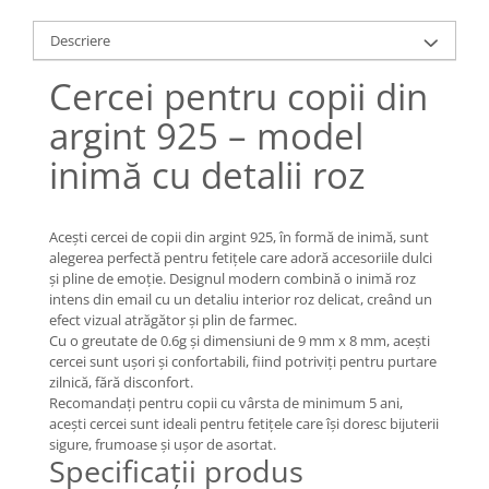
Lănțișoare cu Soare
Lănțișoare cu Semilună
Descriere
Lănțișoare cu Zodii
Cercei pentru copii din
Lănțișoare cu Animale
Lănțișoare cu Molecule
argint 925 – model
Lănțișoare cu Pietre Naturale
inimă cu detalii roz
Lănțișoare Argint Diverse
COLIERE CU PERLE
Acești cercei de copii din argint 925, în formă de inimă, sunt
Coliere cu Perle Naturale
alegerea perfectă pentru fetițele care adoră accesoriile dulci
Coliere cu Perle Preciosa
și pline de emoție. Designul modern combină o inimă roz
COLIERE ȘNUR REGLABIL
intens din email cu un detaliu interior roz delicat, creând un
efect vizual atrăgător și plin de farmec.
Coliere cu Inimioare
Cu o greutate de 0.6g și dimensiuni de 9 mm x 8 mm, acești
Coliere cu Cruce
cercei sunt ușori și confortabili, fiind potriviți pentru purtare
zilnică, fără disconfort.
Coliere cu Stea
Recomandați pentru copii cu vârsta de minimum 5 ani,
Coliere cu Soare
acești cercei sunt ideali pentru fetițele care își doresc bijuterii
Coliere cu Semilună
sigure, frumoase și ușor de asortat.
Specificații produs
Coliere cu Zodii