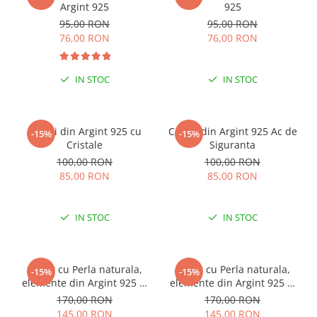
Argint 925
925
95,00 RON
95,00 RON
76,00 RON
76,00 RON
IN STOC
IN STOC
Cercei din Argint 925 cu
Cercei din Argint 925 Ac de
-15%
-15%
Cristale
Siguranta
100,00 RON
100,00 RON
85,00 RON
85,00 RON
IN STOC
IN STOC
Colier cu Perla naturala,
Colier cu Perla naturala,
-15%
-15%
elemente din Argint 925 si
elemente din Argint 925 si
margele Miyuki, multicolor
margele Miyuki, verde/kiwi
170,00 RON
170,00 RON
145,00 RON
145,00 RON