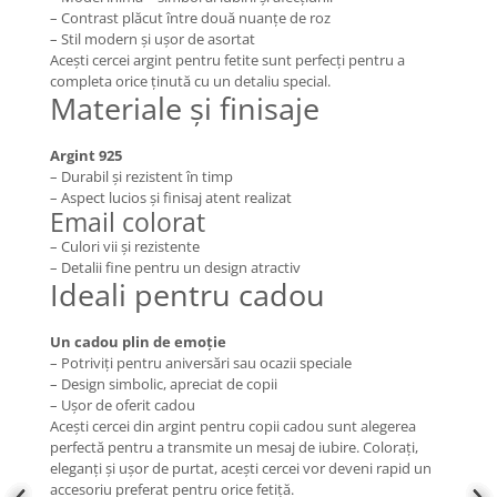
– Contrast plăcut între două nuanțe de roz
COLIERE
– Stil modern și ușor de asortat
Coliere cu mărgele colorate și
Acești cercei argint pentru fetite sunt perfecți pentru a
Argint
completa orice ținută cu un detaliu special.
Materiale și finisaje
Coliere cu pietre semiprețioase
Argint 925
– Durabil și rezistent în timp
– Aspect lucios și finisaj atent realizat
Email colorat
– Culori vii și rezistente
– Detalii fine pentru un design atractiv
Ideali pentru cadou
Un cadou plin de emoție
– Potriviți pentru aniversări sau ocazii speciale
– Design simbolic, apreciat de copii
– Ușor de oferit cadou
Acești cercei din argint pentru copii cadou sunt alegerea
perfectă pentru a transmite un mesaj de iubire. Colorați,
eleganți și ușor de purtat, acești cercei vor deveni rapid un
accesoriu preferat pentru orice fetiță.