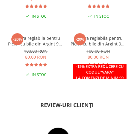
IN STOC
IN STOC
Bratara reglabila pentru
Bratara reglabila pentru
-20%
-20%
Picior cu bile din Argint 925
Picior cu bile din Argint 925
si margele Miyuki rosii
si margele Miyuki verzi
100,00 RON
100,00 RON
80,00 RON
80,00 RON
-15% EXTRA REDUCERE CU
CODUL ”VARA”
IN STOC
IN STOC
LA COMENZI DE MINIM 99
RON
REVIEW-URI CLIENȚI