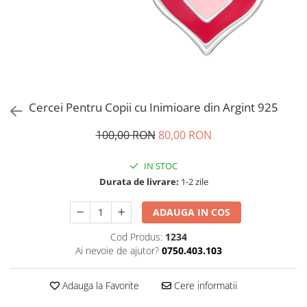
Brățări din Argint cu pietre
Coliere Transparente cu Cruce
semiprețioase
Coliere Transparente cu Stea
Brățări elastice cu pietre
Coliere Transparente cu Soare
semiprețioase
Coliere Transparente cu Semilună
LĂNȚIȘOARE ARGINT
Coliere Transparente cu Zodii
Coliere Transparente cu Perle
Cercei Pentru Copii cu Inimioare din Argint 925
Coliere Transparente cu Initiale
Coliere Transparente cu Flori
100,00 RON
80,00 RON
Coliere Transparente cu Animale
IN STOC
Coliere Transparente cu Molecule
Durata de livrare:
1-2 zile
Coliere Transparente cu Pietre
Naturale
ADAUGA IN COS
Coliere Transparente Diverse
LĂNȚIȘOARE ARGINT
Cod Produs:
1234
Ai nevoie de ajutor?
0750.403.103
Lănțișoare cu Inimioare
Lănțișoare cu Cruce
Adauga la Favorite
Cere informatii
Lănțișoare cu Stea