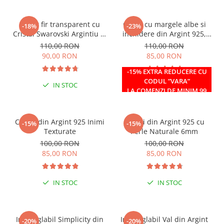
Colier fir transparent cu
Colier cu margele albe si
-18%
-23%
Cristal Swarovski Argintiu in
inchidere din Argint 925,
Caseta din Argint 925
reglabil 38-41 cm
110,00 RON
110,00 RON
90,00 RON
85,00 RON
-15% EXTRA REDUCERE CU
CODUL ”VARA”
IN STOC
IN STOC
LA COMENZI DE MINIM 99
RON
Cercei din Argint 925 Inimi
Cercei din Argint 925 cu
-15%
-15%
Texturate
Perle Naturale 6mm
100,00 RON
100,00 RON
85,00 RON
85,00 RON
IN STOC
IN STOC
Inel reglabil Simplicity din
Inel reglabil Val din Argint
-20%
-20%