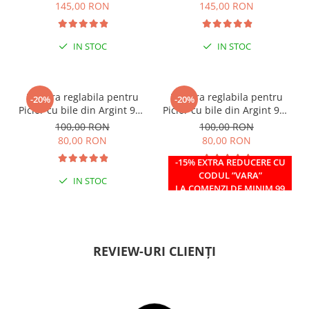
145,00 RON
145,00 RON
IN STOC
IN STOC
Bratara reglabila pentru
Bratara reglabila pentru
-20%
-20%
Picior cu bile din Argint 925
Picior cu bile din Argint 925
si margele Miyuki rosii
si margele Miyuki verzi
100,00 RON
100,00 RON
80,00 RON
80,00 RON
-15% EXTRA REDUCERE CU
CODUL ”VARA”
IN STOC
IN STOC
LA COMENZI DE MINIM 99
RON
REVIEW-URI CLIENȚI