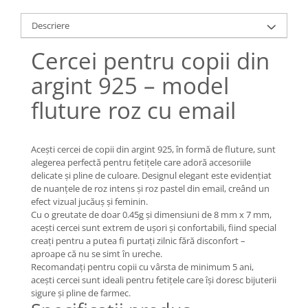
Lănțișoare cu Soare
Lănțișoare cu Semilună
Descriere
Lănțișoare cu Zodii
Cercei pentru copii din
Lănțișoare cu Animale
Lănțișoare cu Molecule
argint 925 – model
Lănțișoare cu Pietre Naturale
fluture roz cu email
Lănțișoare Argint Diverse
COLIERE CU PERLE
Acești cercei de copii din argint 925, în formă de fluture, sunt
Coliere cu Perle Naturale
alegerea perfectă pentru fetițele care adoră accesoriile
Coliere cu Perle Preciosa
delicate și pline de culoare. Designul elegant este evidențiat
COLIERE ȘNUR REGLABIL
de nuanțele de roz intens și roz pastel din email, creând un
efect vizual jucăuș și feminin.
Coliere cu Inimioare
Cu o greutate de doar 0.45g și dimensiuni de 8 mm x 7 mm,
Coliere cu Cruce
acești cercei sunt extrem de ușori și confortabili, fiind special
creați pentru a putea fi purtați zilnic fără disconfort –
Coliere cu Stea
aproape că nu se simt în ureche.
Coliere cu Soare
Recomandați pentru copii cu vârsta de minimum 5 ani,
Coliere cu Semilună
acești cercei sunt ideali pentru fetițele care își doresc bijuterii
sigure și pline de farmec.
Coliere cu Zodii