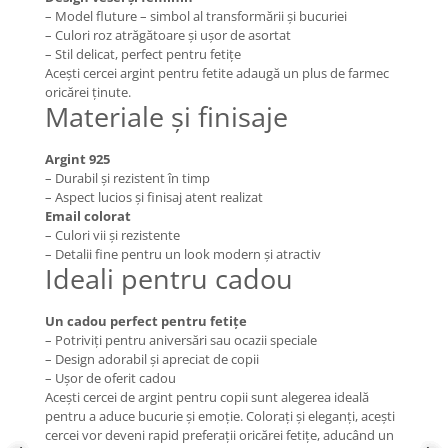
– Model fluture – simbol al transformării și bucuriei
COLIERE
– Culori roz atrăgătoare și ușor de asortat
Coliere cu mărgele colorate și
– Stil delicat, perfect pentru fetițe
Argint
Acești cercei argint pentru fetite adaugă un plus de farmec
oricărei ținute.
Coliere cu pietre semiprețioase
Materiale și finisaje
Argint 925
– Durabil și rezistent în timp
– Aspect lucios și finisaj atent realizat
Email colorat
– Culori vii și rezistente
– Detalii fine pentru un look modern și atractiv
Ideali pentru cadou
Un cadou perfect pentru fetițe
– Potriviți pentru aniversări sau ocazii speciale
– Design adorabil și apreciat de copii
– Ușor de oferit cadou
Acești cercei de argint pentru copii sunt alegerea ideală
pentru a aduce bucurie și emoție. Colorați și eleganți, acești
cercei vor deveni rapid preferații oricărei fetițe, aducând un