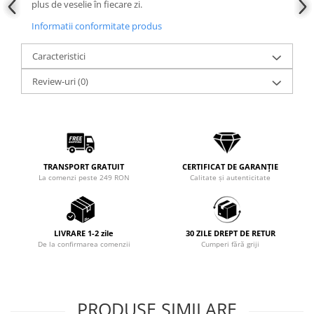
plus de veselie în fiecare zi.
Informatii conformitate produs
Caracteristici
Review-uri
(0)
TRANSPORT GRATUIT
CERTIFICAT DE GARANȚIE
La comenzi peste 249 RON
Calitate și autenticitate
LIVRARE 1-2 zile
30 ZILE DREPT DE RETUR
De la confirmarea comenzii
Cumperi fără griji
PRODUSE SIMILARE