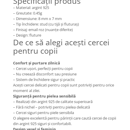
Specificații produs
Coliere cu Flori
– Material: argint 925
Coliere cu Animale
– Greutate: 0.45g
Coliere cu Molecule
– Dimensiune: 8 mm x 7 mm
– Tip închidere: stud (cu tijă și fluturaș)
Coliere Diverse
– Finisaj: email roz (nuanțe diferite)
BRĂȚĂRI
– Design: fluture
De ce să alegi acești cercei
BRĂȚĂRI CU ȘNUR REGLABIL
pentru copii
Brățări din Aur cu șnur reglabil
Brățări din Argint cu șnur reglabil
Confort și purtare zilnică
BRĂȚĂRI CU PIETRE SEMIPREȚIOASE
– Cercei ușori, perfecți pentru copii
Brățări din Aur cu pietre
– Nu creează disconfort sau presiune
semiprețioase
– Sistem de închidere sigur și practic
Acești cercei delicati pentru copii sunt potriviți pentru orice
Brățări din Argint cu pietre
moment al zilei.
semiprețioase
Siguranță pentru pielea sensibilă
Brățări elastice cu pietre
– Realizați din argint 925 de calitate superioară
semiprețioase
– Fără nichel – potriviți pentru pielea delicată
BRĂȚĂRI DE PICIOR
– Cercei siguri pentru piele sensibila
O alegere excelentă pentru părinții care caută cercei de copii
Brățări de picior din Aur
din argint 925 siguri și confortabili.
Brățări de picior din Argint
Design vesel și feminin