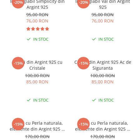
Inel reglabil Simplicity din
Inel reglabil Val din Argint
-20%
-20%
Argint 925
925
95,00 RON
95,00 RON
76,00 RON
76,00 RON
IN STOC
IN STOC
Cercei din Argint 925 cu
Cercei din Argint 925 Ac de
-15%
-15%
Cristale
Siguranta
100,00 RON
100,00 RON
85,00 RON
85,00 RON
IN STOC
IN STOC
Colier cu Perla naturala,
Colier cu Perla naturala,
-15%
-15%
elemente din Argint 925 si
elemente din Argint 925 si
margele Miyuki, multicolor
margele Miyuki, verde/kiwi
170,00 RON
170,00 RON