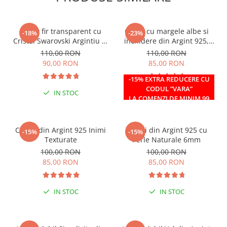
Colier fir transparent cu
Colier cu margele albe si
-18%
-23%
Cristal Swarovski Argintiu in
inchidere din Argint 925,
Caseta din Argint 925
reglabil 38-41 cm
110,00 RON
110,00 RON
90,00 RON
85,00 RON
-15% EXTRA REDUCERE CU
CODUL ”VARA”
IN STOC
IN STOC
LA COMENZI DE MINIM 99
RON
Cercei din Argint 925 Inimi
Cercei din Argint 925 cu
-15%
-15%
Texturate
Perle Naturale 6mm
100,00 RON
100,00 RON
85,00 RON
85,00 RON
IN STOC
IN STOC