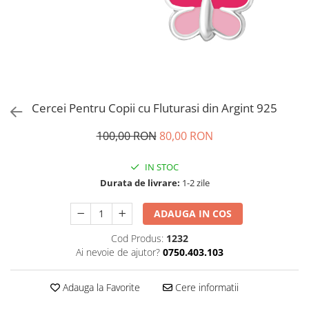
Brățări din Argint cu pietre
Coliere Transparente cu Cruce
semiprețioase
Coliere Transparente cu Stea
Brățări elastice cu pietre
Coliere Transparente cu Soare
semiprețioase
Coliere Transparente cu Semilună
LĂNȚIȘOARE ARGINT
Coliere Transparente cu Zodii
Coliere Transparente cu Perle
Cercei Pentru Copii cu Fluturasi din Argint 925
Coliere Transparente cu Initiale
Coliere Transparente cu Flori
100,00 RON
80,00 RON
Coliere Transparente cu Animale
IN STOC
Coliere Transparente cu Molecule
Durata de livrare:
1-2 zile
Coliere Transparente cu Pietre
Naturale
ADAUGA IN COS
Coliere Transparente Diverse
LĂNȚIȘOARE ARGINT
Cod Produs:
1232
Ai nevoie de ajutor?
0750.403.103
Lănțișoare cu Inimioare
Lănțișoare cu Cruce
Adauga la Favorite
Cere informatii
Lănțișoare cu Stea