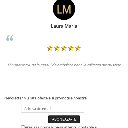
Laura Maria
totul, de la modul de ambalare pana la calitatea produselor.
Totul la 
Newsletter
Nu rata ofertele si promotiile noastre
Vreau să primesc newsletter cu noutățile și