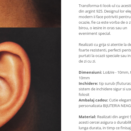
Transforma-ti look-ul cu acesti
din argint 925. Designul lor ele
modern ii face potriviti pentru
ocazie, fie ca este vorba de o zi
birou, o iesire in oras sau un
eveniment special.
Realizati cu grija si atentie la de
foarte rezistenti, perfecti pentr
purtati la ocazii speciale sau in
de zi cu zi.
Dimensiuni:
Lo&Ve - 10mm, ti
10mm
Inchidere:
tip surub (fluturas
sistem de inchidere sigur si us
folosit
Ambalaj cadou:
Cutie elegan
personalizata BIJUTERIA NEA
Material:
Realizati din argint 
acesti cercei asigura o durabili
lunga durata, in timp ce finisaj