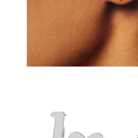
Coliere cu Flori
Coliere cu Animale
Coliere cu Molecule
Coliere Diverse
BRĂȚĂRI
BRĂȚĂRI CU ȘNUR REGLABIL
Brățări din Aur cu șnur reglabil
Brățări din Argint cu șnur reglabil
BRĂȚĂRI CU PIETRE SEMIPREȚIOASE
Brățări din Aur cu pietre
semiprețioase
Brățări din Argint cu pietre
semiprețioase
Brățări elastice cu pietre
semiprețioase
BRĂȚĂRI DE PICIOR
Brățări de picior din Aur
Brățări de picior din Argint