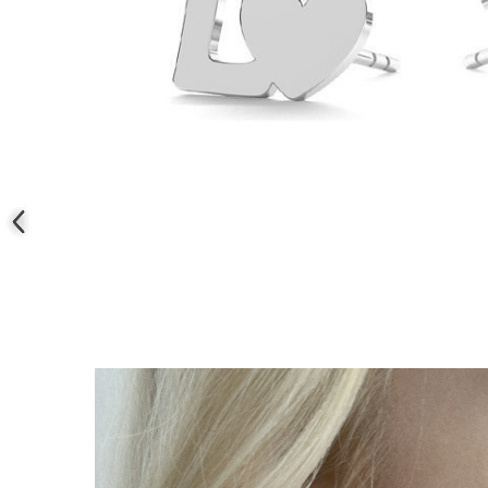
COLIERE
Coliere cu mărgele colorate și
Argint
Coliere cu pietre semiprețioase