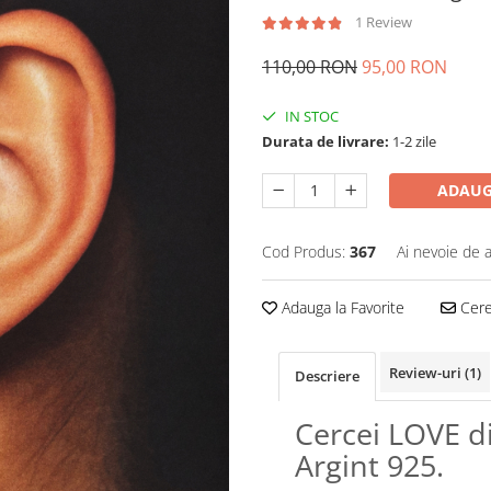
1 Review
110,00 RON
95,00 RON
IN STOC
Durata de livrare:
1-2 zile
ADAUG
Cod Produs:
367
Ai nevoie de a
Adauga la Favorite
Cere 
Review-uri
(1)
Descriere
Cercei LOVE d
Argint 925.