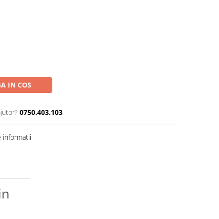
A IN COS
jutor?
0750.403.103
informatii
in