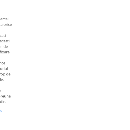
n
cercei
a orice
zati
acesti
em de
fixare
rice
oriul
rop de
le.
m
mpreuna
tie.
us