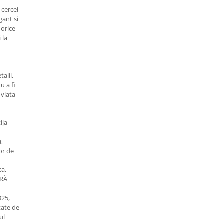
 cercei
gant si
 orice
 la
talii,
u a fi
 viata
ja -
),
or de
ta,
GRĂ
925,
tate de
ul