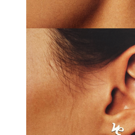
Lănțișoare cu Soare
Lănțișoare cu Semilună
Lănțișoare cu Zodii
Lănțișoare cu Animale
Lănțișoare cu Molecule
Lănțișoare cu Pietre Naturale
Lănțișoare Argint Diverse
COLIERE CU PERLE
Coliere cu Perle Naturale
Coliere cu Perle Preciosa
COLIERE ȘNUR REGLABIL
Coliere cu Inimioare
Coliere cu Cruce
Coliere cu Stea
Coliere cu Soare
Coliere cu Semilună
Coliere cu Zodii