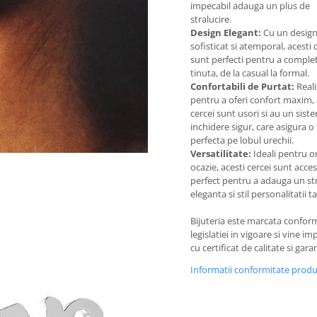
impecabil adauga un plus de
stralucire.
Design Elegant:
Cu un desig
sofisticat si atemporal, acesti 
sunt perfecti pentru a complet
tinuta, de la casual la formal.
Confortabili de Purtat:
Reali
pentru a oferi confort maxim, 
cercei sunt usori si au un sist
inchidere sigur, care asigura o 
perfecta pe lobul urechii.
Versatilitate:
Ideali pentru o
ocazie, acesti cercei sunt acces
perfect pentru a adauga un st
eleganta si stil personalitatii ta
Bijuteria este marcata confor
legislatiei in vigoare si vine i
cu certificat de calitate si garan
Informatii conformitate prod