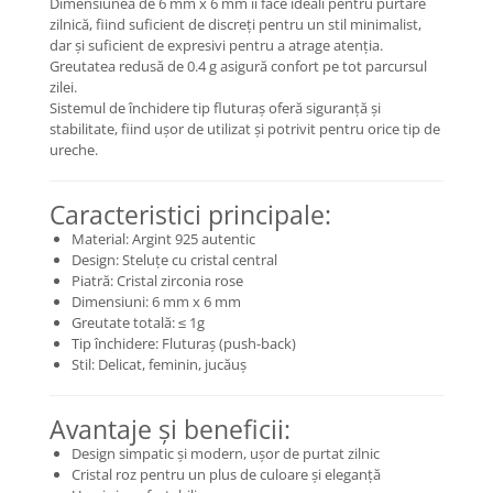
Dimensiunea de 6 mm x 6 mm îi face ideali pentru purtare
Coliere cu Flori
zilnică, fiind suficient de discreți pentru un stil minimalist,
Coliere cu Animale
dar și suficient de expresivi pentru a atrage atenția.
Greutatea redusă de 0.4 g asigură confort pe tot parcursul
Coliere cu Molecule
zilei.
Coliere Diverse
Sistemul de închidere tip fluturaș oferă siguranță și
BRĂȚĂRI
stabilitate, fiind ușor de utilizat și potrivit pentru orice tip de
ureche.
BRĂȚĂRI CU ȘNUR REGLABIL
Brățări din Aur cu șnur reglabil
Caracteristici principale:
Brățări din Argint cu șnur reglabil
Material: Argint 925 autentic
BRĂȚĂRI CU PIETRE SEMIPREȚIOASE
Design: Steluțe cu cristal central
Brățări din Aur cu pietre
Piatră: Cristal zirconia rose
semiprețioase
Dimensiuni: 6 mm x 6 mm
Greutate totală: ≤ 1g
Brățări din Argint cu pietre
Tip închidere: Fluturaș (push-back)
semiprețioase
Stil: Delicat, feminin, jucăuș
Brățări elastice cu pietre
semiprețioase
Avantaje și beneficii:
BRĂȚĂRI DE PICIOR
Design simpatic și modern, ușor de purtat zilnic
Brățări de picior din Aur
Cristal roz pentru un plus de culoare și eleganță
Brățări de picior din Argint