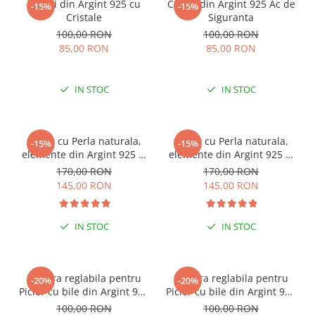
Cercei din Argint 925 cu
Cercei din Argint 925 Ac de
-15%
-15%
Cristale
Siguranta
100,00 RON
100,00 RON
85,00 RON
85,00 RON
IN STOC
IN STOC
Colier cu Perla naturala,
Colier cu Perla naturala,
-15%
-15%
elemente din Argint 925 si
elemente din Argint 925 si
margele Miyuki, multicolor
margele Miyuki, verde/kiwi
170,00 RON
170,00 RON
145,00 RON
145,00 RON
IN STOC
IN STOC
Bratara reglabila pentru
Bratara reglabila pentru
-20%
-20%
Picior cu bile din Argint 925
Picior cu bile din Argint 925
si margele Miyuki rosii
si margele Miyuki verzi
100,00 RON
100,00 RON