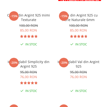
LA COMENZI DE MINIM 99
RON
Cercei din Argint 925 Inimi
Cercei din Argint 925 cu
-15%
-15%
Texturate
Perle Naturale 6mm
100,00 RON
100,00 RON
85,00 RON
85,00 RON
IN STOC
IN STOC
Inel reglabil Simplicity din
Inel reglabil Val din Argint
-20%
-20%
Argint 925
925
95,00 RON
95,00 RON
76,00 RON
76,00 RON
IN STOC
IN STOC