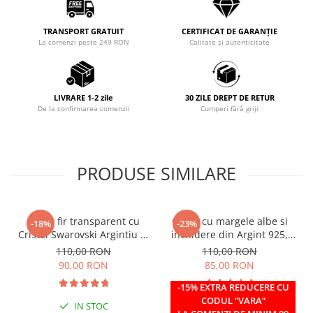
TRANSPORT GRATUIT
CERTIFICAT DE GARANȚIE
La comenzi peste 249 RON
Calitate și autenticitate
LIVRARE 1-2 zile
30 ZILE DREPT DE RETUR
De la confirmarea comenzii
Cumperi fără griji
PRODUSE SIMILARE
Colier fir transparent cu
Colier cu margele albe si
-18%
-23%
Cristal Swarovski Argintiu in
inchidere din Argint 925,
Caseta din Argint 925
reglabil 38-41 cm
110,00 RON
110,00 RON
90,00 RON
85,00 RON
-15% EXTRA REDUCERE CU
CODUL ”VARA”
IN STOC
IN STOC