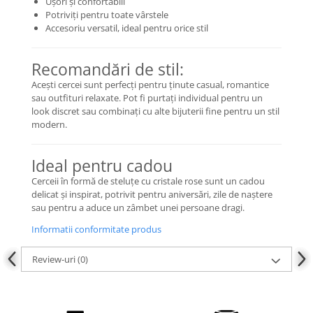
Ușori și confortabili
COLIERE
Potriviți pentru toate vârstele
Accesoriu versatil, ideal pentru orice stil
Coliere cu mărgele colorate și
Argint
Recomandări de stil:
Coliere cu pietre semiprețioase
Acești cercei sunt perfecți pentru ținute casual, romantice
sau outfituri relaxate. Pot fi purtați individual pentru un
look discret sau combinați cu alte bijuterii fine pentru un stil
modern.
Ideal pentru cadou
Cerceii în formă de steluțe cu cristale rose sunt un cadou
delicat și inspirat, potrivit pentru aniversări, zile de naștere
sau pentru a aduce un zâmbet unei persoane dragi.
Informatii conformitate produs
Review-uri
(0)