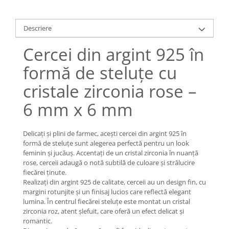
Lănțișoare cu Soare
Lănțișoare cu Semilună
Descriere
Lănțișoare cu Zodii
Lănțișoare cu Animale
Cercei din argint 925 în
Lănțișoare cu Molecule
formă de steluțe cu
Lănțișoare cu Pietre Naturale
Lănțișoare Argint Diverse
cristale zirconia rose –
COLIERE CU PERLE
6 mm x 6 mm
Coliere cu Perle Naturale
Coliere cu Perle Preciosa
Delicați și plini de farmec, acești cercei din argint 925 în
COLIERE ȘNUR REGLABIL
formă de steluțe sunt alegerea perfectă pentru un look
feminin și jucăuș. Accentați de un cristal zirconia în nuanță
Coliere cu Inimioare
rose, cerceii adaugă o notă subtilă de culoare și strălucire
Coliere cu Cruce
fiecărei ținute.
Coliere cu Stea
Realizați din argint 925 de calitate, cerceii au un design fin, cu
margini rotunjite și un finisaj lucios care reflectă elegant
Coliere cu Soare
lumina. În centrul fiecărei steluțe este montat un cristal
Coliere cu Semilună
zirconia roz, atent șlefuit, care oferă un efect delicat și
Coliere cu Zodii
romantic.