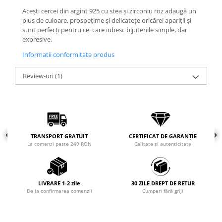
COLIERE
Acești cercei din argint 925 cu stea și zirconiu roz adaugă un
plus de culoare, prospețime și delicatețe oricărei apariții și
Coliere cu mărgele colorate și
sunt perfecți pentru cei care iubesc bijuteriile simple, dar
Argint
expresive.
Coliere cu pietre semiprețioase
Informatii conformitate produs
Review-uri
(1)
TRANSPORT GRATUIT
CERTIFICAT DE GARANȚIE
La comenzi peste 249 RON
Calitate și autenticitate
LIVRARE 1-2 zile
30 ZILE DREPT DE RETUR
De la confirmarea comenzii
Cumperi fără griji