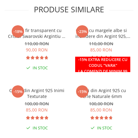
PRODUSE SIMILARE
Colier fir transparent cu
Colier cu margele albe si
-18%
-23%
Cristal Swarovski Argintiu in
inchidere din Argint 925,
Caseta din Argint 925
reglabil 38-41 cm
110,00 RON
110,00 RON
90,00 RON
85,00 RON
-15% EXTRA REDUCERE CU
CODUL ”VARA”
IN STOC
IN STOC
LA COMENZI DE MINIM 99
RON
Cercei din Argint 925 Inimi
Cercei din Argint 925 cu
-15%
-15%
Texturate
Perle Naturale 6mm
100,00 RON
100,00 RON
85,00 RON
85,00 RON
IN STOC
IN STOC