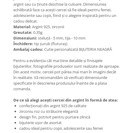
Coliere cu Flori
argint sau cu ținute deschise la culoare. Dimensiunea
echilibrată face ca acești cercei să fie ideali pentru femei,
Coliere cu Animale
adolescente sau copii, fiind și o alegere inspirată pentru un
Coliere cu Molecule
cadou delicat.
Coliere Diverse
Material:
Argint 925, zirconii
Greutate:
0.35g
BRĂȚĂRI
Dimensiuni:
steluță - 5 mm, tija - 10 mm
BRĂȚĂRI CU ȘNUR REGLABIL
Închidere:
tip șurub (fluturaș)
Ambalaj cadou:
Cutie personalizată BIJUTERIA NEAGRĂ
Brățări din Aur cu șnur reglabil
Brățări din Argint cu șnur reglabil
Pentru a evidenția cât mai bine detaliile și finisajele
BRĂȚĂRI CU PIETRE SEMIPREȚIOASE
bijuteriilor, fotografiile produselor sunt realizate de aproape.
Din acest motiv, cerceii pot părea mai mari în imagini decât
Brățări din Aur cu pietre
în realitate. Vă recomandăm să verificați dimensiunile
semiprețioase
specificate în descrierea produsului înainte de a plasa
Brățări din Argint cu pietre
comanda.
semiprețioase
De ce să alegi acești cercei din argint în formă de stea:
Brățări elastice cu pietre
confecționați din argint 925 de calitate
semiprețioase
zirconiu roz cu strălucire elegantă
BRĂȚĂRI DE PICIOR
design fin, potrivit pentru purtare zilnică
bijuterie ușor de asortat
Brățări de picior din Aur
cadou ideal pentru copii, adolescente sau femei
Brățări de picior din Argint