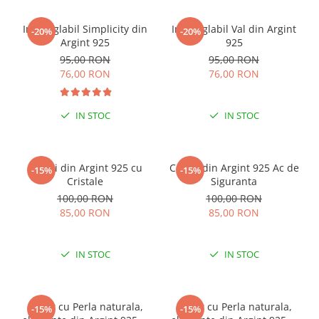
Inel reglabil Simplicity din
Inel reglabil Val din Argint
-20%
-20%
Argint 925
925
95,00 RON
95,00 RON
76,00 RON
76,00 RON
IN STOC
IN STOC
Cercei din Argint 925 cu
Cercei din Argint 925 Ac de
-15%
-15%
Cristale
Siguranta
100,00 RON
100,00 RON
85,00 RON
85,00 RON
IN STOC
IN STOC
Colier cu Perla naturala,
Colier cu Perla naturala,
-15%
-15%