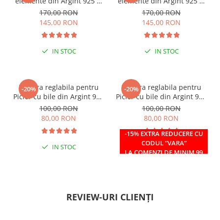
elemente din Argint 925 si
elemente din Argint 925 si
margele Miyuki, multicolor
margele Miyuki, verde/kiwi
170,00 RON
170,00 RON
145,00 RON
145,00 RON
IN STOC
IN STOC
Bratara reglabila pentru
Bratara reglabila pentru
-20%
-20%
Picior cu bile din Argint 925
Picior cu bile din Argint 925
si margele Miyuki rosii
si margele Miyuki verzi
100,00 RON
100,00 RON
80,00 RON
80,00 RON
-15% EXTRA REDUCERE CU
CODUL ”VARA”
IN STOC
IN STOC
LA COMENZI DE MINIM 99
RON
REVIEW-URI CLIENȚI