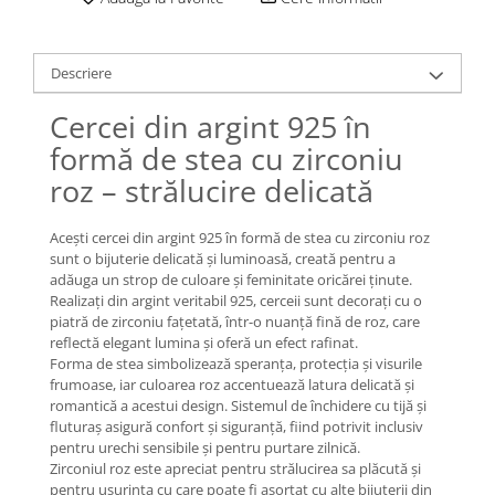
Lănțișoare cu Soare
Lănțișoare cu Semilună
Lănțișoare cu Zodii
Descriere
Lănțișoare cu Animale
Cercei din argint 925 în
Lănțișoare cu Molecule
formă de stea cu zirconiu
Lănțișoare cu Pietre Naturale
Lănțișoare Argint Diverse
roz – strălucire delicată
COLIERE CU PERLE
Acești cercei din argint 925 în formă de stea cu zirconiu roz
Coliere cu Perle Naturale
sunt o bijuterie delicată și luminoasă, creată pentru a
Coliere cu Perle Preciosa
adăuga un strop de culoare și feminitate oricărei ținute.
COLIERE ȘNUR REGLABIL
Realizați din argint veritabil 925, cerceii sunt decorați cu o
piatră de zirconiu fațetată, într-o nuanță fină de roz, care
Coliere cu Inimioare
reflectă elegant lumina și oferă un efect rafinat.
Coliere cu Cruce
Forma de stea simbolizează speranța, protecția și visurile
frumoase, iar culoarea roz accentuează latura delicată și
Coliere cu Stea
romantică a acestui design. Sistemul de închidere cu tijă și
Coliere cu Soare
fluturaș asigură confort și siguranță, fiind potrivit inclusiv
Coliere cu Semilună
pentru urechi sensibile și pentru purtare zilnică.
Zirconiul roz este apreciat pentru strălucirea sa plăcută și
Coliere cu Zodii
pentru ușurința cu care poate fi asortat cu alte bijuterii din