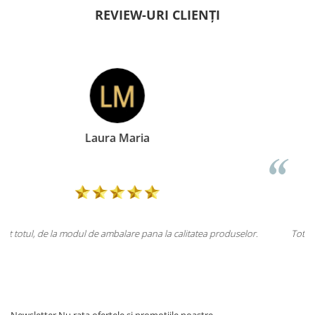
REVIEW-URI CLIENȚI
Doina Georgescu
a produselor.
Totul la superlativ! Produsul, fix descrierea, ambalaj, livra
Mulțumesc.