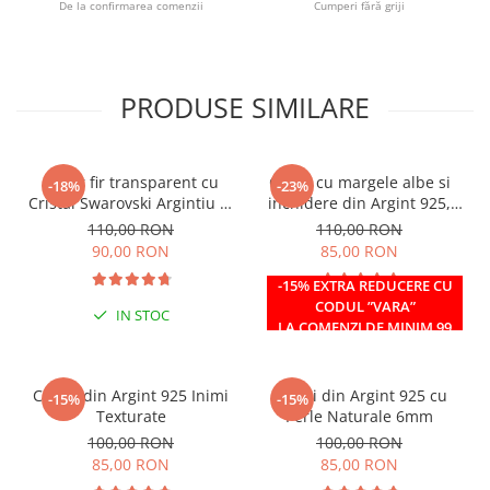
De la confirmarea comenzii
Cumperi fără griji
PRODUSE SIMILARE
Colier fir transparent cu
Colier cu margele albe si
-18%
-23%
Cristal Swarovski Argintiu in
inchidere din Argint 925,
Caseta din Argint 925
reglabil 38-41 cm
110,00 RON
110,00 RON
90,00 RON
85,00 RON
-15% EXTRA REDUCERE CU
CODUL ”VARA”
IN STOC
IN STOC
LA COMENZI DE MINIM 99
RON
Cercei din Argint 925 Inimi
Cercei din Argint 925 cu
-15%
-15%
Texturate
Perle Naturale 6mm
100,00 RON
100,00 RON
85,00 RON
85,00 RON