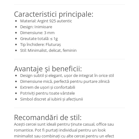
Coliere cu Flori
Coliere cu Animale
Caracteristici principale:
Coliere cu Molecule
Material: Argint 925 autentic
Design: Inimioare
Coliere Diverse
Dimensiune: 3 mm
BRĂȚĂRI
Greutate totală: ≤ 1g
Tip închidere: Fluturaș
BRĂȚĂRI CU ȘNUR REGLABIL
Stil: Minimalist, delicat, feminin
Brățări din Aur cu șnur reglabil
Brățări din Argint cu șnur reglabil
Avantaje și beneficii:
BRĂȚĂRI CU PIETRE SEMIPREȚIOASE
Design subtil și elegant, ușor de integrat în orice stil
Brățări din Aur cu pietre
Dimensiune mică, perfectă pentru purtare zilnică
semiprețioase
Extrem de ușori și confortabili
Brățări din Argint cu pietre
Potriviți pentru toate vârstele
semiprețioase
Simbol discret al iubirii și afecțiunii
Brățări elastice cu pietre
semiprețioase
Recomandări de stil:
BRĂȚĂRI DE PICIOR
Acești cercei sunt ideali pentru ținute casual, office sau
Brățări de picior din Aur
romantice. Pot fi purtați individual pentru un look
minimalist sau combinați cu alte cercei pentru un efect
Brățări de picior din Argint