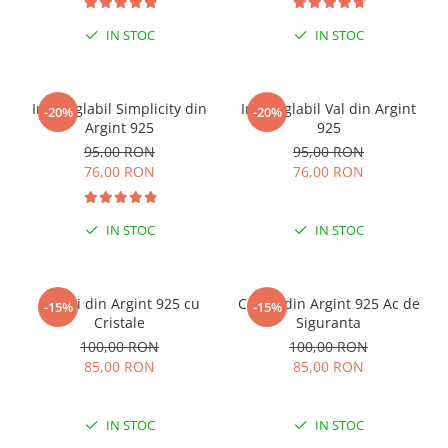
IN STOC
IN STOC
Inel reglabil Simplicity din
Inel reglabil Val din Argint
-20%
-20%
Argint 925
925
95,00 RON
95,00 RON
76,00 RON
76,00 RON
IN STOC
IN STOC
Cercei din Argint 925 cu
Cercei din Argint 925 Ac de
-15%
-15%
Cristale
Siguranta
100,00 RON
100,00 RON
85,00 RON
85,00 RON
IN STOC
IN STOC