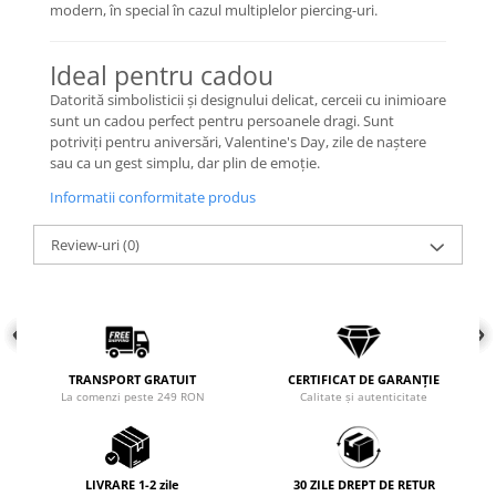
modern, în special în cazul multiplelor piercing-uri.
COLIERE
Coliere cu mărgele colorate și
Ideal pentru cadou
Argint
Datorită simbolisticii și designului delicat, cerceii cu inimioare
Coliere cu pietre semiprețioase
sunt un cadou perfect pentru persoanele dragi. Sunt
potriviți pentru aniversări, Valentine's Day, zile de naștere
sau ca un gest simplu, dar plin de emoție.
Informatii conformitate produs
Review-uri
(0)
TRANSPORT GRATUIT
CERTIFICAT DE GARANȚIE
La comenzi peste 249 RON
Calitate și autenticitate
LIVRARE 1-2 zile
30 ZILE DREPT DE RETUR