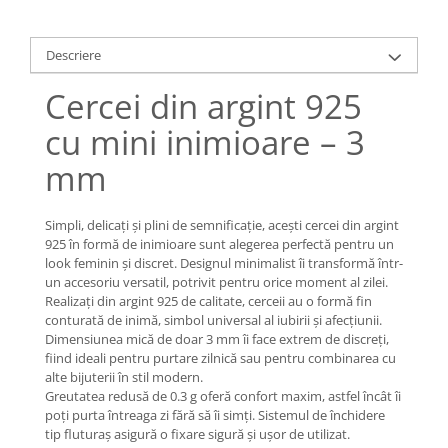
Lănțișoare cu Soare
Lănțișoare cu Semilună
Descriere
Lănțișoare cu Zodii
Lănțișoare cu Animale
Cercei din argint 925
Lănțișoare cu Molecule
cu mini inimioare – 3
Lănțișoare cu Pietre Naturale
Lănțișoare Argint Diverse
mm
COLIERE CU PERLE
Coliere cu Perle Naturale
Simpli, delicați și plini de semnificație, acești cercei din argint
Coliere cu Perle Preciosa
925 în formă de inimioare sunt alegerea perfectă pentru un
look feminin și discret. Designul minimalist îi transformă într-
COLIERE ȘNUR REGLABIL
un accesoriu versatil, potrivit pentru orice moment al zilei.
Coliere cu Inimioare
Realizați din argint 925 de calitate, cerceii au o formă fin
conturată de inimă, simbol universal al iubirii și afecțiunii.
Coliere cu Cruce
Dimensiunea mică de doar 3 mm îi face extrem de discreți,
Coliere cu Stea
fiind ideali pentru purtare zilnică sau pentru combinarea cu
alte bijuterii în stil modern.
Coliere cu Soare
Greutatea redusă de 0.3 g oferă confort maxim, astfel încât îi
Coliere cu Semilună
poți purta întreaga zi fără să îi simți. Sistemul de închidere
Coliere cu Zodii
tip fluturaș asigură o fixare sigură și ușor de utilizat.