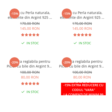
Colier cu Perla naturala,
Colier cu Perla naturala,
-15%
-15%
elemente din Argint 925 si
elemente din Argint 925 si
margele Miyuki, multicolor
margele Miyuki, verde/kiwi
170,00 RON
170,00 RON
145,00 RON
145,00 RON
IN STOC
IN STOC
Bratara reglabila pentru
Bratara reglabila pentru
-20%
-20%
Picior cu bile din Argint 925
Picior cu bile din Argint 925
si margele Miyuki rosii
si margele Miyuki verzi
100,00 RON
100,00 RON
80,00 RON
80,00 RON
-15% EXTRA REDUCERE CU
CODUL ”VARA”
IN STOC
IN STOC
LA COMENZI DE MINIM 99
RON