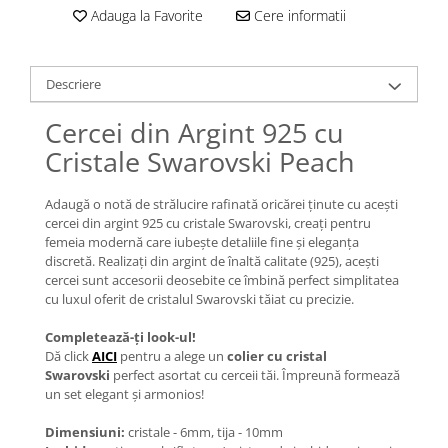
Lănțișoare cu Semilună
Adauga la Favorite
Cere informatii
Lănțișoare cu Zodii
Lănțișoare cu Animale
Lănțișoare cu Molecule
Descriere
Lănțișoare cu Pietre Naturale
Cercei din Argint 925 cu
Lănțișoare Argint Diverse
Cristale Swarovski Peach
COLIERE CU PERLE
Coliere cu Perle Naturale
Adaugă o notă de strălucire rafinată oricărei ținute cu acești
Coliere cu Perle Preciosa
cercei din argint 925 cu cristale Swarovski, creați pentru
femeia modernă care iubește detaliile fine și eleganța
COLIERE ȘNUR REGLABIL
discretă. Realizați din argint de înaltă calitate (925), acești
Coliere cu Inimioare
cercei sunt accesorii deosebite ce îmbină perfect simplitatea
cu luxul oferit de cristalul Swarovski tăiat cu precizie.
Coliere cu Cruce
Coliere cu Stea
Completează-ți look-ul!
Coliere cu Soare
Dă click
AICI
pentru a alege un
colier cu cristal
Swarovski
perfect asortat cu cerceii tăi. Împreună formează
Coliere cu Semilună
un set elegant și armonios!
Coliere cu Zodii
Coliere cu Flori
Dimensiuni:
cristale - 6mm, tija - 10mm