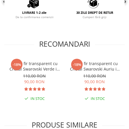
LIVRARE 1-2 zile
30 ZILE DREPT DE RETUR
De la confirmarea comenzii
Cumperi fără griji
RECOMANDARI
Colier fir transparent cu
Colier fir transparent cu
-18%
-18%
Cristal Swarovski Verde in
Cristal Swarovski Auriu in
Caseta din Argint 925
Caseta din Argint 925
110,00 RON
110,00 RON
90,00 RON
90,00 RON
IN STOC
IN STOC
PRODUSE SIMILARE