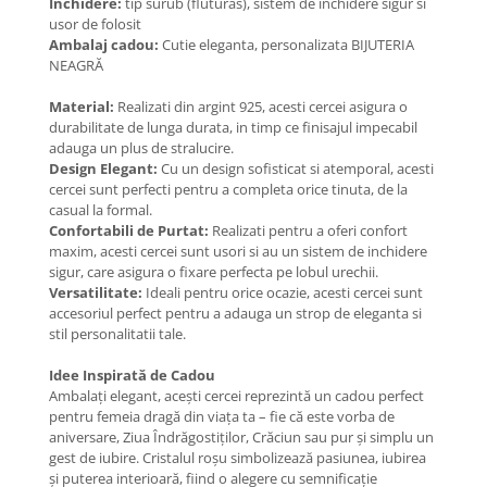
Inchidere:
tip surub (fluturas), sistem de inchidere sigur si
Coliere cu Animale
usor de folosit
Coliere cu Molecule
Ambalaj cadou:
Cutie eleganta, personalizata BIJUTERIA
NEAGRĂ
Coliere Diverse
BRĂȚĂRI
Material:
Realizati din argint 925, acesti cercei asigura o
durabilitate de lunga durata, in timp ce finisajul impecabil
BRĂȚĂRI CU ȘNUR REGLABIL
adauga un plus de stralucire.
Brățări din Aur cu șnur reglabil
Design Elegant:
Cu un design sofisticat si atemporal, acesti
Brățări din Argint cu șnur reglabil
cercei sunt perfecti pentru a completa orice tinuta, de la
casual la formal.
BRĂȚĂRI CU PIETRE SEMIPREȚIOASE
Confortabili de Purtat:
Realizati pentru a oferi confort
Brățări din Aur cu pietre
maxim, acesti cercei sunt usori si au un sistem de inchidere
semiprețioase
sigur, care asigura o fixare perfecta pe lobul urechii.
Brățări din Argint cu pietre
Versatilitate:
Ideali pentru orice ocazie, acesti cercei sunt
semiprețioase
accesoriul perfect pentru a adauga un strop de eleganta si
stil personalitatii tale.
Brățări elastice cu pietre
semiprețioase
Idee Inspirată de Cadou
BRĂȚĂRI DE PICIOR
Ambalați elegant, acești cercei reprezintă un cadou perfect
pentru femeia dragă din viața ta – fie că este vorba de
Brățări de picior din Aur
aniversare, Ziua Îndrăgostiților, Crăciun sau pur și simplu un
Brățări de picior din Argint
gest de iubire. Cristalul roșu simbolizează pasiunea, iubirea
și puterea interioară, fiind o alegere cu semnificație
COLIERE