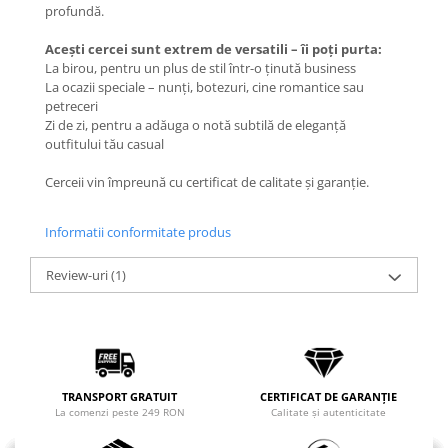
profundă.
Coliere cu mărgele colorate și
Argint
Acești cercei sunt extrem de versatili – îi poți purta:
La birou, pentru un plus de stil într-o ținută business
Coliere cu pietre semiprețioase
La ocazii speciale – nunți, botezuri, cine romantice sau
petreceri
Zi de zi, pentru a adăuga o notă subtilă de eleganță
outfitului tău casual
Cerceii vin împreună cu certificat de calitate și garanție.
Informatii conformitate produs
Review-uri
(1)
TRANSPORT GRATUIT
CERTIFICAT DE GARANȚIE
La comenzi peste 249 RON
Calitate și autenticitate