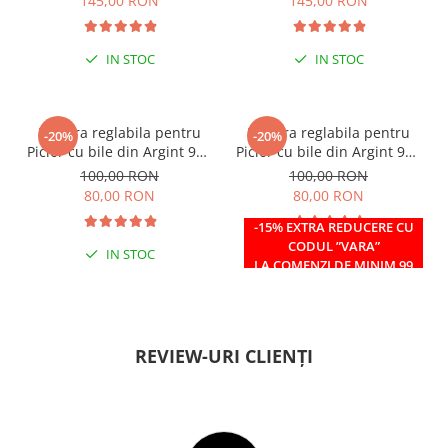
145,00 RON
145,00 RON
IN STOC
IN STOC
Bratara reglabila pentru
Bratara reglabila pentru
-20%
-20%
Picior cu bile din Argint 925
Picior cu bile din Argint 925
si margele Miyuki rosii
si margele Miyuki verzi
100,00 RON
100,00 RON
80,00 RON
80,00 RON
-15% EXTRA REDUCERE CU
CODUL ”VARA”
IN STOC
IN STOC
LA COMENZI DE MINIM 99
RON
REVIEW-URI CLIENȚI