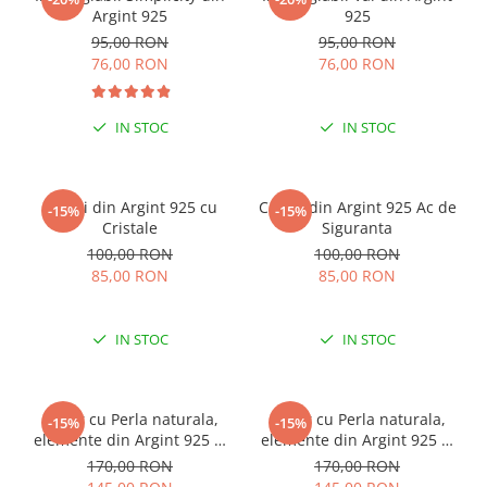
Argint 925
925
95,00 RON
95,00 RON
76,00 RON
76,00 RON
IN STOC
IN STOC
Cercei din Argint 925 cu
Cercei din Argint 925 Ac de
-15%
-15%
Cristale
Siguranta
100,00 RON
100,00 RON
85,00 RON
85,00 RON
IN STOC
IN STOC
Colier cu Perla naturala,
Colier cu Perla naturala,
-15%
-15%
elemente din Argint 925 si
elemente din Argint 925 si
margele Miyuki, multicolor
margele Miyuki, verde/kiwi
170,00 RON
170,00 RON