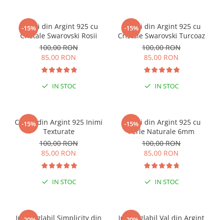
Cercei din Argint 925 cu
Cercei din Argint 925 cu
-15%
-15%
Cristale Swarovski Rosii
Cristale Swarovski Turcoaz
100,00 RON
100,00 RON
85,00 RON
85,00 RON
IN STOC
IN STOC
Cercei din Argint 925 Inimi
Cercei din Argint 925 cu
-15%
-15%
Texturate
Perle Naturale 6mm
100,00 RON
100,00 RON
85,00 RON
85,00 RON
IN STOC
IN STOC
Inel reglabil Simplicity din
Inel reglabil Val din Argint
-20%
-20%