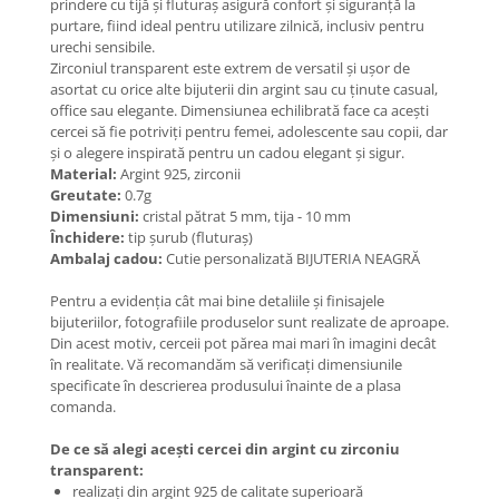
prindere cu tijă și fluturaș asigură confort și siguranță la
Coliere cu Flori
purtare, fiind ideal pentru utilizare zilnică, inclusiv pentru
Coliere cu Animale
urechi sensibile.
Coliere cu Molecule
Zirconiul transparent este extrem de versatil și ușor de
asortat cu orice alte bijuterii din argint sau cu ținute casual,
Coliere Diverse
office sau elegante. Dimensiunea echilibrată face ca acești
BRĂȚĂRI
cercei să fie potriviți pentru femei, adolescente sau copii, dar
și o alegere inspirată pentru un cadou elegant și sigur.
BRĂȚĂRI CU ȘNUR REGLABIL
Material:
Argint 925, zirconii
Brățări din Aur cu șnur reglabil
Greutate:
0.7g
Dimensiuni:
cristal pătrat 5 mm, tija - 10 mm
Brățări din Argint cu șnur reglabil
Închidere:
tip șurub (fluturaș)
BRĂȚĂRI CU PIETRE SEMIPREȚIOASE
Ambalaj cadou:
Cutie personalizată BIJUTERIA NEAGRĂ
Brățări din Aur cu pietre
semiprețioase
Pentru a evidenția cât mai bine detaliile și finisajele
bijuteriilor, fotografiile produselor sunt realizate de aproape.
Brățări din Argint cu pietre
Din acest motiv, cerceii pot părea mai mari în imagini decât
semiprețioase
în realitate. Vă recomandăm să verificați dimensiunile
Brățări elastice cu pietre
specificate în descrierea produsului înainte de a plasa
semiprețioase
comanda.
BRĂȚĂRI DE PICIOR
De ce să alegi acești cercei din argint cu zirconiu
Brățări de picior din Aur
transparent:
realizați din argint 925 de calitate superioară
Brățări de picior din Argint