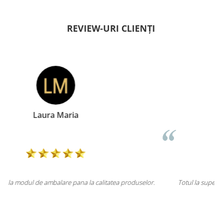
REVIEW-URI CLIENȚI
Doina Georgescu
lor.
Totul la superlativ! Produsul, fix descrierea, ambalaj, livrare.
Mulțumesc.