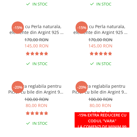
IN STOC
IN STOC
Colier cu Perla naturala,
Colier cu Perla naturala,
-15%
-15%
elemente din Argint 925 si
elemente din Argint 925 si
margele Miyuki, multicolor
margele Miyuki, verde/kiwi
170,00 RON
170,00 RON
145,00 RON
145,00 RON
IN STOC
IN STOC
Bratara reglabila pentru
Bratara reglabila pentru
-20%
-20%
Picior cu bile din Argint 925
Picior cu bile din Argint 925
si margele Miyuki rosii
si margele Miyuki verzi
100,00 RON
100,00 RON
80,00 RON
80,00 RON
-15% EXTRA REDUCERE CU
CODUL ”VARA”
IN STOC
IN STOC
LA COMENZI DE MINIM 99
RON