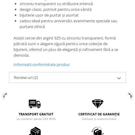
zirconiu transparent cu strălucire intensă
COLIERE
design clasic, potrivit pentru orice vârstă
bijuterie ușor de purtat și asortat
Coliere cu mărgele colorate și
cadou ideal pentru aniversări, evenimente speciale sau
Argint
purtare zilnică
Coliere cu pietre semiprețioase
Acești cercei din argint 925 cu zirconiu transparent, formă
pătrată sunt o alegere sigură pentru orice colecție de
bijuterii, oferind un plus de eleganță și rafinament fără a se
demoda.
Informatii conformitate produs
Review-uri
(2)
TRANSPORT GRATUIT
CERTIFICAT DE GARANȚIE
La comenzi peste 249 RON
Calitate și autenticitate