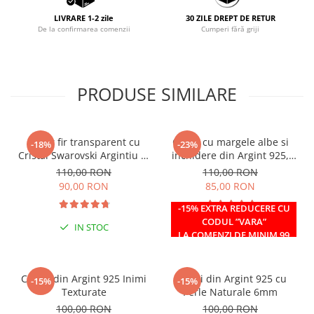
LIVRARE 1-2 zile
30 ZILE DREPT DE RETUR
De la confirmarea comenzii
Cumperi fără griji
PRODUSE SIMILARE
Colier fir transparent cu
Colier cu margele albe si
-18%
-23%
Cristal Swarovski Argintiu in
inchidere din Argint 925,
Caseta din Argint 925
reglabil 38-41 cm
110,00 RON
110,00 RON
90,00 RON
85,00 RON
-15% EXTRA REDUCERE CU
CODUL ”VARA”
IN STOC
IN STOC
LA COMENZI DE MINIM 99
RON
Cercei din Argint 925 Inimi
Cercei din Argint 925 cu
-15%
-15%
Texturate
Perle Naturale 6mm
100,00 RON
100,00 RON