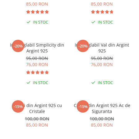
85,00 RON
85,00 RON
IN STOC
IN STOC
Inel reglabil Simplicity din
Inel reglabil Val din Argint
-20%
-20%
Argint 925
925
95,00 RON
95,00 RON
76,00 RON
76,00 RON
IN STOC
IN STOC
Cercei din Argint 925 cu
Cercei din Argint 925 Ac de
-15%
-15%
Cristale
Siguranta
100,00 RON
100,00 RON
85,00 RON
85,00 RON