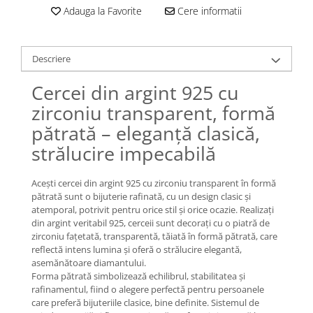
Lănțișoare cu Soare
Adauga la Favorite
Cere informatii
Lănțișoare cu Semilună
Lănțișoare cu Zodii
Lănțișoare cu Animale
Descriere
Lănțișoare cu Molecule
Cercei din argint 925 cu
Lănțișoare cu Pietre Naturale
zirconiu transparent, formă
Lănțișoare Argint Diverse
pătrată – eleganță clasică,
COLIERE CU PERLE
strălucire impecabilă
Coliere cu Perle Naturale
Coliere cu Perle Preciosa
Acești cercei din argint 925 cu zirconiu transparent în formă
COLIERE ȘNUR REGLABIL
pătrată sunt o bijuterie rafinată, cu un design clasic și
atemporal, potrivit pentru orice stil și orice ocazie. Realizați
Coliere cu Inimioare
din argint veritabil 925, cerceii sunt decorați cu o piatră de
Coliere cu Cruce
zirconiu fațetată, transparentă, tăiată în formă pătrată, care
Coliere cu Stea
reflectă intens lumina și oferă o strălucire elegantă,
asemănătoare diamantului.
Coliere cu Soare
Forma pătrată simbolizează echilibrul, stabilitatea și
Coliere cu Semilună
rafinamentul, fiind o alegere perfectă pentru persoanele
Coliere cu Zodii
care preferă bijuteriile clasice, bine definite. Sistemul de