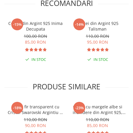
RECOMANDARI
Cercei din Argint 925 Inima
Cercei din Argint 925
-15%
-14%
Decupata
Talisman
100,00 RON
110,00 RON
85,00 RON
95,00 RON
IN STOC
IN STOC
PRODUSE SIMILARE
Colier fir transparent cu
Colier cu margele albe si
-18%
-23%
Cristal Swarovski Argintiu in
inchidere din Argint 925,
Caseta din Argint 925
reglabil 38-41 cm
110,00 RON
110,00 RON
90,00 RON
85,00 RON