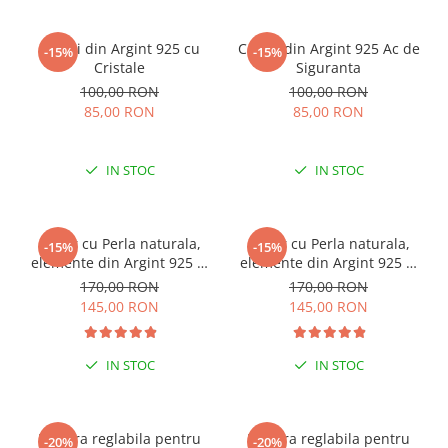
Cercei din Argint 925 cu
Cercei din Argint 925 Ac de
-15%
-15%
Cristale
Siguranta
100,00 RON
100,00 RON
85,00 RON
85,00 RON
IN STOC
IN STOC
Colier cu Perla naturala,
Colier cu Perla naturala,
-15%
-15%
elemente din Argint 925 si
elemente din Argint 925 si
margele Miyuki, multicolor
margele Miyuki, verde/kiwi
170,00 RON
170,00 RON
145,00 RON
145,00 RON
IN STOC
IN STOC
ESENȚIAL VARA ACEASTA
ESENȚIAL VARA ACEASTA
Bratara reglabila pentru
Bratara reglabila pentru
-20%
-20%