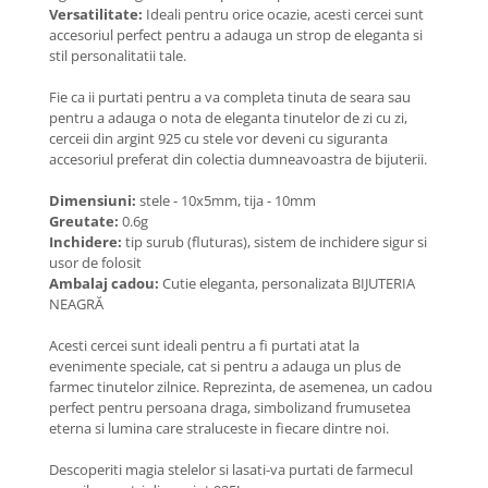
Coliere cu Animale
Versatilitate:
Ideali pentru orice ocazie, acesti cercei sunt
accesoriul perfect pentru a adauga un strop de eleganta si
Coliere cu Molecule
stil personalitatii tale.
Coliere Diverse
BRĂȚĂRI
Fie ca ii purtati pentru a va completa tinuta de seara sau
pentru a adauga o nota de eleganta tinutelor de zi cu zi,
BRĂȚĂRI CU ȘNUR REGLABIL
cerceii din argint 925 cu stele vor deveni cu siguranta
Brățări din Aur cu șnur reglabil
accesoriul preferat din colectia dumneavoastra de bijuterii.
Brățări din Argint cu șnur reglabil
Dimensiuni:
stele - 10x5mm, tija - 10mm
BRĂȚĂRI CU PIETRE SEMIPREȚIOASE
Greutate:
0.6g
Brățări din Aur cu pietre
Inchidere:
tip surub (fluturas), sistem de inchidere sigur si
usor de folosit
semiprețioase
Ambalaj cadou:
Cutie eleganta, personalizata BIJUTERIA
Brățări din Argint cu pietre
NEAGRĂ
semiprețioase
Brățări elastice cu pietre
Acesti cercei sunt ideali pentru a fi purtati atat la
semiprețioase
evenimente speciale, cat si pentru a adauga un plus de
farmec tinutelor zilnice. Reprezinta, de asemenea, un cadou
BRĂȚĂRI DE PICIOR
perfect pentru persoana draga, simbolizand frumusetea
Brățări de picior din Aur
eterna si lumina care straluceste in fiecare dintre noi.
Brățări de picior din Argint
Descoperiti magia stelelor si lasati-va purtati de farmecul
COLIERE