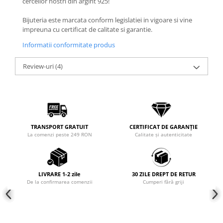
cerceilor nostri din argint 925!
Coliere cu mărgele colorate și
Bijuteria este marcata conform legislatiei in vigoare si vine
Argint
impreuna cu certificat de calitate si garantie.
Coliere cu pietre semiprețioase
Informatii conformitate produs
Review-uri
(4)
TRANSPORT GRATUIT
CERTIFICAT DE GARANȚIE
La comenzi peste 249 RON
Calitate și autenticitate
LIVRARE 1-2 zile
30 ZILE DREPT DE RETUR
De la confirmarea comenzii
Cumperi fără griji