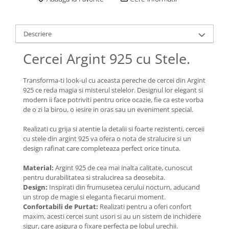
Lănțișoare cu Semilună
Lănțișoare cu Zodii
Lănțișoare cu Animale
Descriere
Lănțișoare cu Molecule
Cercei Argint 925 cu Stele.
Lănțișoare cu Pietre Naturale
Lănțișoare Argint Diverse
Transforma-ti look-ul cu aceasta pereche de cercei din Argint
COLIERE CU PERLE
925 ce reda magia si misterul stelelor. Designul lor elegant si
Coliere cu Perle Naturale
modern ii face potriviti pentru orice ocazie, fie ca este vorba
de o zi la birou, o iesire in oras sau un eveniment special.
Coliere cu Perle Preciosa
COLIERE ȘNUR REGLABIL
Realizati cu grija si atentie la detalii si foarte rezistenti, cerceii
cu stele din argint 925 va ofera o nota de stralucire si un
Coliere cu Inimioare
design rafinat care completeaza perfect orice tinuta.
Coliere cu Cruce
Coliere cu Stea
Material:
Argint 925 de cea mai inalta calitate, cunoscut
pentru durabilitatea si stralucirea sa deosebita.
Coliere cu Soare
Design:
Inspirati din frumusetea cerului nocturn, aducand
Coliere cu Semilună
un strop de magie si eleganta fiecarui moment.
Confortabili de Purtat:
Realizati pentru a oferi confort
Coliere cu Zodii
maxim, acesti cercei sunt usori si au un sistem de inchidere
Coliere cu Flori
sigur, care asigura o fixare perfecta pe lobul urechii.