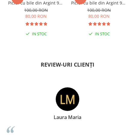
Picior cu bile din Argint 925
Picior cu bile din Argint 925
si margele Miyuki rosii
si margele Miyuki verzi
100,00 RON
100,00 RON
80,00 RON
80,00 RON
IN STOC
IN STOC
PENTRU ZILE ÎNSORITE
PENTRU ZILE ÎNSORITE
REVIEW-URI CLIENȚI
aria
Doina George