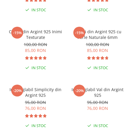
IN STOC
IN STOC
ESENȚIAL VARA ACEASTA
Cercei din Argint 925 Inimi
Cercei din Argint 925 cu
-15%
-15%
Texturate
Perle Naturale 6mm
100,00 RON
100,00 RON
85,00 RON
85,00 RON
IN STOC
IN STOC
Inel reglabil Simplicity din
Inel reglabil Val din Argint
-20%
-20%
Argint 925
925
95,00 RON
95,00 RON
76,00 RON
76,00 RON
IN STOC
IN STOC