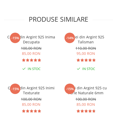
PRODUSE SIMILARE
Cercei din Argint 925 Inima
Cercei din Argint 925
-15%
-14%
Decupata
Talisman
100,00 RON
110,00 RON
85,00 RON
95,00 RON
IN STOC
IN STOC
Cercei din Argint 925 Inimi
Cercei din Argint 925 cu
-15%
-15%
Texturate
Perle Naturale 6mm
100,00 RON
100,00 RON
85,00 RON
85,00 RON