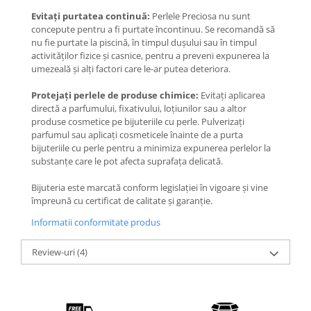
Evitați purtatea continuă:
Perlele Preciosa nu sunt
concepute pentru a fi purtate încontinuu. Se recomandă să
nu fie purtate la piscină, în timpul dușului sau în timpul
activităților fizice și casnice, pentru a preveni expunerea la
umezeală și alți factori care le-ar putea deteriora.
Protejați perlele de produse chimice:
Evitați aplicarea
directă a parfumului, fixativului, loțiunilor sau a altor
produse cosmetice pe bijuteriile cu perle. Pulverizați
parfumul sau aplicați cosmeticele înainte de a purta
bijuteriile cu perle pentru a minimiza expunerea perlelor la
substanțe care le pot afecta suprafața delicată.
Bijuteria este marcată conform legislației în vigoare și vine
împreună cu certificat de calitate și garanție.
Informatii conformitate produs
Review-uri
(4)