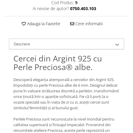
Lănțișoare cu Soare
Cod Produs:
9
Ai nevoie de ajutor?
0750.403.103
Lănțișoare cu Semilună
Lănțișoare cu Zodii
Adauga la Favorite
Cere informatii
Lănțișoare cu Animale
Lănțișoare cu Molecule
Lănțișoare cu Pietre Naturale
Descriere
Lănțișoare Argint Diverse
COLIERE CU PERLE
Cercei din Argint 925 cu
Perle Preciosa® albe.
Coliere cu Perle Naturale
Coliere cu Perle Preciosa
Descoperă eleganța atemporală a cerceilor din Argint 925,
COLIERE ȘNUR REGLABIL
împodobiți cu perle Preciosa albe de 6 mm. Designul delicat
Coliere cu Inimioare
pune în valoare strălucirea discretă a perlelor, transformând
orice ținută într-o apariție sofisticată. Fie că îi porți la o
Coliere cu Cruce
ocazie specială sau în viața de zi cu zi, acești cercei sunt
Coliere cu Stea
simbolul feminității și al bunului gust.
Coliere cu Soare
Perlele Preciosa sunt recunoscute la nivel mondial pentru
Coliere cu Semilună
calitatea superioară și finisajul impecabil. Provenind din
Coliere cu Zodii
renumitele ateliere Preciosa, aceste perle reprezintă un