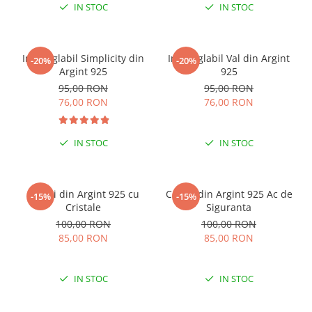
IN STOC
IN STOC
Inel reglabil Simplicity din
Inel reglabil Val din Argint
-20%
-20%
Argint 925
925
95,00 RON
95,00 RON
76,00 RON
76,00 RON
IN STOC
IN STOC
Cercei din Argint 925 cu
Cercei din Argint 925 Ac de
-15%
-15%
Cristale
Siguranta
100,00 RON
100,00 RON
85,00 RON
85,00 RON
IN STOC
IN STOC