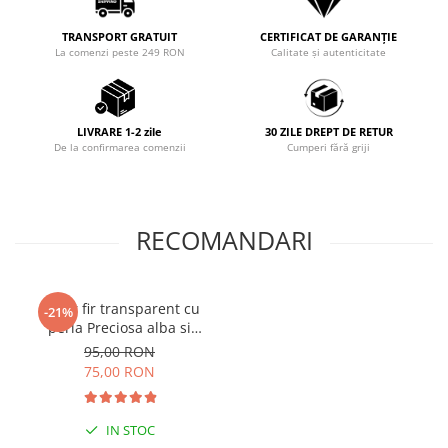
TRANSPORT GRATUIT
CERTIFICAT DE GARANȚIE
La comenzi peste 249 RON
Calitate și autenticitate
LIVRARE 1-2 zile
30 ZILE DREPT DE RETUR
De la confirmarea comenzii
Cumperi fără griji
RECOMANDARI
Colier fir transparent cu
-21%
perla Preciosa alba si
inchidere din Argint 925
95,00 RON
75,00 RON
IN STOC