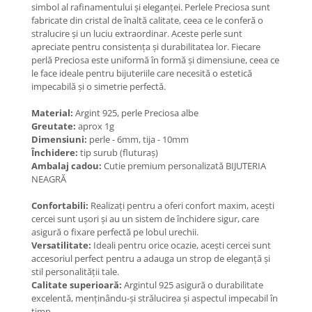
Coliere cu Flori
simbol al rafinamentului și eleganței. Perlele Preciosa sunt
fabricate din cristal de înaltă calitate, ceea ce le conferă o
Coliere cu Animale
stralucire și un luciu extraordinar. Aceste perle sunt
Coliere cu Molecule
apreciate pentru consistența și durabilitatea lor. Fiecare
perlă Preciosa este uniformă în formă și dimensiune, ceea ce
Coliere Diverse
le face ideale pentru bijuteriile care necesită o estetică
BRĂȚĂRI
impecabilă și o simetrie perfectă.
BRĂȚĂRI CU ȘNUR REGLABIL
Material:
Argint 925, perle Preciosa albe
Brățări din Aur cu șnur reglabil
Greutate:
aprox 1g
Brățări din Argint cu șnur reglabil
Dimensiuni:
perle - 6mm, tija - 10mm
Închidere:
tip surub (fluturaș)
BRĂȚĂRI CU PIETRE SEMIPREȚIOASE
Ambalaj cadou:
Cutie premium personalizată BIJUTERIA
Brățări din Aur cu pietre
NEAGRĂ
semiprețioase
Brățări din Argint cu pietre
Confortabili:
Realizați pentru a oferi confort maxim, acești
semiprețioase
cercei sunt ușori și au un sistem de închidere sigur, care
asigură o fixare perfectă pe lobul urechii.
Brățări elastice cu pietre
Versatilitate:
Ideali pentru orice ocazie, acești cercei sunt
semiprețioase
accesoriul perfect pentru a adauga un strop de eleganță și
BRĂȚĂRI DE PICIOR
stil personalității tale.
Calitate superioară:
Argintul 925 asigură o durabilitate
Brățări de picior din Aur
excelentă, menținându-și strălucirea și aspectul impecabil în
Brățări de picior din Argint
timp.