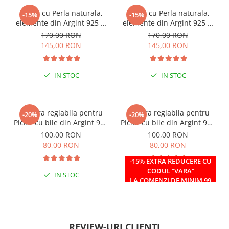
Colier cu Perla naturala,
Colier cu Perla naturala,
-15%
-15%
elemente din Argint 925 si
elemente din Argint 925 si
margele Miyuki, multicolor
margele Miyuki, verde/kiwi
170,00 RON
170,00 RON
145,00 RON
145,00 RON
IN STOC
IN STOC
Bratara reglabila pentru
Bratara reglabila pentru
-20%
-20%
Picior cu bile din Argint 925
Picior cu bile din Argint 925
si margele Miyuki rosii
si margele Miyuki verzi
100,00 RON
100,00 RON
80,00 RON
80,00 RON
-15% EXTRA REDUCERE CU
CODUL ”VARA”
IN STOC
IN STOC
LA COMENZI DE MINIM 99
RON
REVIEW-URI CLIENȚI