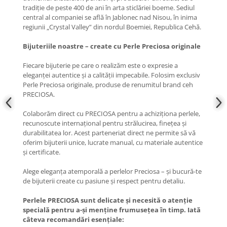
tradiție de peste 400 de ani în arta sticlăriei boeme. Sediul
central al companiei se află în Jablonec nad Nisou, în inima
regiunii „Crystal Valley” din nordul Boemiei, Republica Cehă.
Bijuteriile noastre – create cu Perle Preciosa originale
Fiecare bijuterie pe care o realizăm este o expresie a
eleganței autentice și a calității impecabile. Folosim exclusiv
Perle Preciosa originale, produse de renumitul brand ceh
PRECIOSA.
Colaborăm direct cu PRECIOSA pentru a achiziționa perlele,
recunoscute internațional pentru strălucirea, finețea și
durabilitatea lor. Acest parteneriat direct ne permite să vă
oferim bijuterii unice, lucrate manual, cu materiale autentice
și certificate.
Alege eleganța atemporală a perlelor Preciosa – și bucură-te
de bijuterii create cu pasiune și respect pentru detaliu.
Perlele PRECIOSA sunt delicate și necesită o atenție
specială pentru a-și menține frumusețea în timp. Iată
câteva recomandări esențiale: