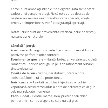
COLIERE
Cerceii sunt ambalați într-o cutie elegantă, gata să fie oferiți
Coliere cu mărgele colorate și
cadou unei persoane dragi. Fie că este vorba de ziua de
Argint
naștere, aniversare sau orice altă ocazie specială, acești
cercei vor impresiona și vor fi cu siguranță apreciați.
Coliere cu pietre semiprețioase
Nota: Perlele sunt de proveniență Preciosa (perle de cristal),
nu sunt perle naturale.
Când să îi porți?
Acești cercei din argint cu perle Preciosa sunt versatili și se
potrivesc perfect în orice context:
Evenimente speciale
– Nuntă, botez, aniversare sau o cină
romantică – perlele adaugă un plus de rafinament oricărei
ținute elegante.
Ținute de birou
– Simpli, dar distincți, oferă o notă
sofisticată look-ului tău profesional.
Ieșiri casual
– Asortați cu o bluză lejeră sau o rochie
vaporoasă, acești cercei aduc o notă de delicatețe chiar și în
cele mai relaxate momente.
Cadou ideal
– Pentru mama, sora, prietena sau chiar
pentru tine – sunt o alegere cu care nu dai greș.