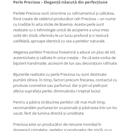
Perle Preciosa – Eleganță născută din perfecțiune
Perlele Preciosa sunt sinonime cu rafinamentul și calitatea,
fiind create de celebrul producător ceh Preciosa – un nume
cu tradiție în arta sticlei de Boemia. Aceste perle sunt
realizate cu o tehnologie unică de acoperire a unui miez
solid din sticlă, oferindu-le un luciu profund și o textură
catifelată, aproape identică cu cea a perlelor naturale.
Alegerea perlelor Preciosa înseamnă a aduce un plus de stil,
autenticitate și calitate în orice creație – fie că este vorba de
bijuterii handmade, accesorii de lux sau decorațiuni rafinate.
Bijuteriile realizate cu perle Preciosa nu sunt destinate
purtării zilnice. În timp, factori precum frecarea, contactul cu
produse cosmetice sau parfumul, dar și pH-ul pielii pot
afecta suprafața perlei, diminuându-i treptat luciul.
Pentru a păstra strălucirea perlelor cât mai mult timp,
recomandăm purtarea lor ocazională și păstrarea într-un loc
uscat, ferit de lumina directă și umiditate.
​Preciosa este un producător de renume mondial în
domeniul cristalelor, perlelor și produselor din sticlă, cu o