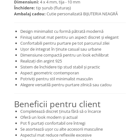
Dimensiuni:
4 x 4 mm, tija - 10 mm
Închidere:
tip șurub (fluturaș)
Coliere cu mărgele colorate și
Ambalaj cadou:
Cutie personalizată BIJUTERIA NEAGRĂ
Argint
Coliere cu pietre semiprețioase
Design minimalist cu formă pătrată modernă
Finisaj satinat mat pentru un aspect discret și elegant
Confortabili pentru purtare pe tot parcursul zilei
Ușor de integrat în ținute casual sau urbane
Dimensiune compactă pentru un look echilibrat
Realizați din argint 925
Sistem de închidere tip stud stabil și practic
Aspect geometric contemporan
Potriviți pentru stil minimalist masculin
Alegere versatilă pentru purtare zilnică sau cadou
Beneficii pentru client
Completează discret ținuta fără să o încarce
Oferă un look modern și actual
Pot fi purtați confortabil ore întregi
Se asortează ușor cu alte accesorii masculine
Aspectul mat reduce reflexiile excesive