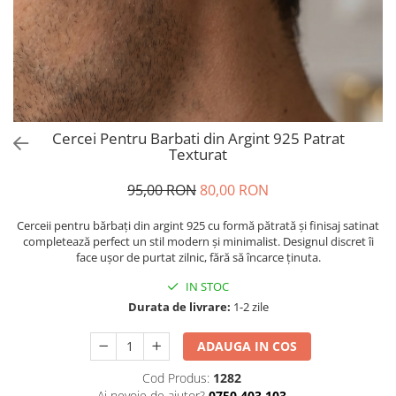
Brățări din Argint cu pietre
Coliere Transparente cu Stea
semiprețioase
Coliere Transparente cu Soare
Brățări elastice cu pietre
Coliere Transparente cu Semilună
semiprețioase
Coliere Transparente cu Zodii
LĂNȚIȘOARE ARGINT
Coliere Transparente cu Perle
Coliere Transparente cu Initiale
Cercei Pentru Barbati din Argint 925 Patrat
Coliere Transparente cu Flori
Texturat
Coliere Transparente cu Animale
95,00 RON
80,00 RON
Coliere Transparente cu Molecule
Coliere Transparente cu Pietre
Cerceii pentru bărbați din argint 925 cu formă pătrată și finisaj satinat
Naturale
completează perfect un stil modern și minimalist. Designul discret îi
face ușor de purtat zilnic, fără să încarce ținuta.
Coliere Transparente Diverse
LĂNȚIȘOARE ARGINT
IN STOC
Durata de livrare:
1-2 zile
Lănțișoare cu Inimioare
Lănțișoare cu Cruce
ADAUGA IN COS
Lănțișoare cu Stea
Lănțișoare cu Soare
Cod Produs:
1282
Ai nevoie de ajutor?
0750.403.103