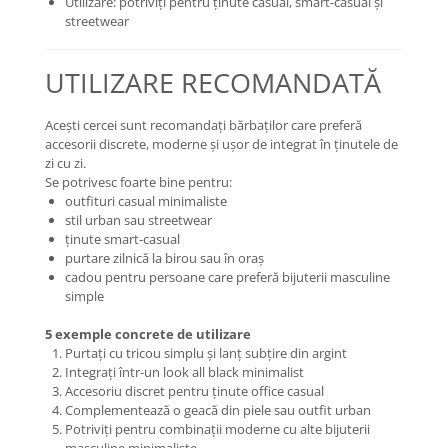
Utilizare: potriviți pentru ținute casual, smart-casual și
streetwear
UTILIZARE RECOMANDATĂ
Acești cercei sunt recomandați bărbaților care preferă
accesorii discrete, moderne și ușor de integrat în ținutele de
zi cu zi.
Se potrivesc foarte bine pentru:
outfituri casual minimaliste
stil urban sau streetwear
ținute smart-casual
purtare zilnică la birou sau în oraș
cadou pentru persoane care preferă bijuterii masculine
simple
5 exemple concrete de utilizare
Purtați cu tricou simplu și lanț subțire din argint
Integrați într-un look all black minimalist
Accesoriu discret pentru ținute office casual
Complementează o geacă din piele sau outfit urban
Potriviți pentru combinații moderne cu alte bijuterii