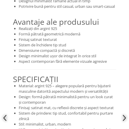
Designul minimalist rămâne actual în timp
Potrivire bună pentru stil casual, urban sau smart-casual
Avantaje ale produsului
Realizați din argint 925
Formă pătrată geometrică modernă
Finisaj satinat texturat
Sistem de închidere tip stud
Dimensiune compactă și discretă
Design minimalist ușor de integrat în orice stil
Aspect contemporan fără elemente vizuale agresive
SPECIFICAȚII
Material: argint 925 – alegere populară pentru bijuterii
masculine datorită aspectului modern și versatilității
Design: formă pătrată minimalistă pentru un look curat
și contemporan
Finisaj: satinat mat, cu reflexii discrete și aspect texturat
Sistem de prindere: tip stud, confortabil pentru purtare
zilnică
Stil: minimalist, urban, modern