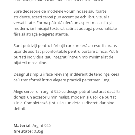
Coliere cu Animale
Coliere cu Molecule
Spre deosebire de modelele voluminoase sau foarte
stridente, acești cercei pun accent pe echilibru vizual și
Coliere Diverse
versatilitate. Forma pătrată oferă un aspect masculin și
BRĂȚĂRI
modern, iar finisajul texturat satinat adaugă personalitate
fără să atragă exagerat atenția.
BRĂȚĂRI CU ȘNUR REGLABIL
Brățări din Aur cu șnur reglabil
Sunt potriviți pentru bărbații care preferă accesorii curate,
Brățări din Argint cu șnur reglabil
ușor de asortat și confortabile pentru purtare zilnică. Pot fi
purtați individual sau integrați într-un mix minimalist de
BRĂȚĂRI CU PIETRE SEMIPREȚIOASE
bijuterii masculine.
Brățări din Aur cu pietre
semiprețioase
Designul simplu îi face relevanți indiferent de tendințe, ceea
ce îi transformă într-o alegere practică pe termen lung.
Brățări din Argint cu pietre
semiprețioase
Alege cerceii din argint 925 cu design pătrat texturat dacă îți
Brățări elastice cu pietre
dorești un accesoriu minimalist, modern și ușor de purtat
semiprețioase
zilnic. Completează-ți stilul cu un detaliu discret, dar bine
BRĂȚĂRI DE PICIOR
definit.
Brățări de picior din Aur
Material:
Argint 925
Brățări de picior din Argint
Greutate:
0.35g
COLIERE