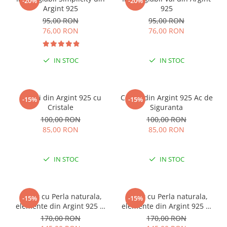
-20%
-20%
Argint 925
925
95,00 RON
95,00 RON
76,00 RON
76,00 RON
IN STOC
IN STOC
Cercei din Argint 925 cu
Cercei din Argint 925 Ac de
-15%
-15%
Cristale
Siguranta
100,00 RON
100,00 RON
85,00 RON
85,00 RON
IN STOC
IN STOC
Colier cu Perla naturala,
Colier cu Perla naturala,
-15%
-15%
elemente din Argint 925 si
elemente din Argint 925 si
margele Miyuki, multicolor
margele Miyuki, verde/kiwi
170,00 RON
170,00 RON