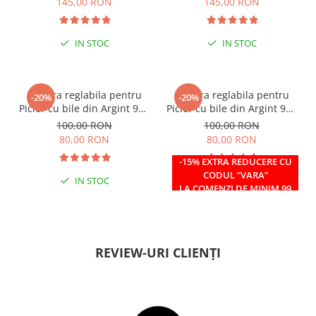
145,00 RON
145,00 RON
IN STOC
IN STOC
Bratara reglabila pentru
Bratara reglabila pentru
-20%
-20%
Picior cu bile din Argint 925
Picior cu bile din Argint 925
si margele Miyuki rosii
si margele Miyuki verzi
100,00 RON
100,00 RON
80,00 RON
80,00 RON
-15% EXTRA REDUCERE CU
CODUL ”VARA”
IN STOC
IN STOC
LA COMENZI DE MINIM 99
RON
REVIEW-URI CLIENȚI