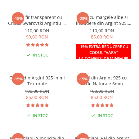
Colier fir transparent cu
Colier cu margele albe si
-18%
-23%
Cristal Swarovski Argintiu in
inchidere din Argint 925,
Caseta din Argint 925
reglabil 38-41 cm
110,00 RON
110,00 RON
90,00 RON
85,00 RON
-15% EXTRA REDUCERE CU
CODUL ”VARA”
IN STOC
IN STOC
LA COMENZI DE MINIM 99
RON
Cercei din Argint 925 Inimi
Cercei din Argint 925 cu
-15%
-15%
Texturate
Perle Naturale 6mm
100,00 RON
100,00 RON
85,00 RON
85,00 RON
IN STOC
IN STOC
Inel reglabil Simplicity din
Inel reglabil Val din Argint