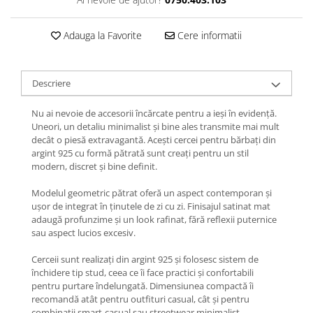
Lănțișoare cu Semilună
Lănțișoare cu Zodii
Adauga la Favorite
Cere informatii
Lănțișoare cu Animale
Lănțișoare cu Molecule
Lănțișoare cu Pietre Naturale
Descriere
Lănțișoare Argint Diverse
COLIERE CU PERLE
Nu ai nevoie de accesorii încărcate pentru a ieși în evidență.
Uneori, un detaliu minimalist și bine ales transmite mai mult
Coliere cu Perle Naturale
decât o piesă extravagantă. Acești cercei pentru bărbați din
Coliere cu Perle Preciosa
argint 925 cu formă pătrată sunt creați pentru un stil
modern, discret și bine definit.
COLIERE ȘNUR REGLABIL
Coliere cu Inimioare
Modelul geometric pătrat oferă un aspect contemporan și
ușor de integrat în ținutele de zi cu zi. Finisajul satinat mat
Coliere cu Cruce
adaugă profunzime și un look rafinat, fără reflexii puternice
Coliere cu Stea
sau aspect lucios excesiv.
Coliere cu Soare
Cerceii sunt realizați din argint 925 și folosesc sistem de
Coliere cu Semilună
închidere tip stud, ceea ce îi face practici și confortabili
Coliere cu Zodii
pentru purtare îndelungată. Dimensiunea compactă îi
recomandă atât pentru outfituri casual, cât și pentru
Coliere cu Flori
combinații smart-casual sau streetwear minimalist.