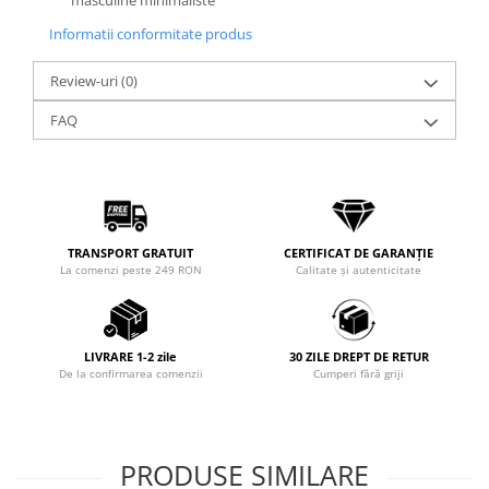
masculine minimaliste
Informatii conformitate produs
Review-uri
(0)
FAQ
TRANSPORT GRATUIT
CERTIFICAT DE GARANȚIE
La comenzi peste 249 RON
Calitate și autenticitate
LIVRARE 1-2 zile
30 ZILE DREPT DE RETUR
De la confirmarea comenzii
Cumperi fără griji
PRODUSE SIMILARE