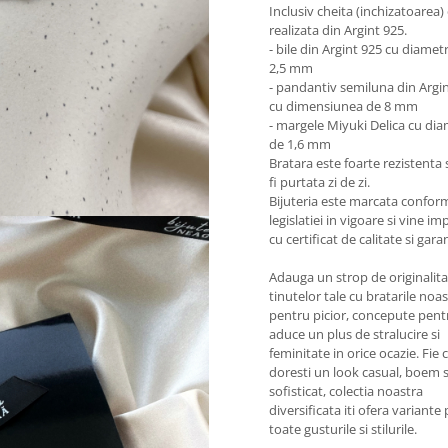
Inclusiv cheita (inchizatoarea)
realizata din Argint 925.
- bile din Argint 925 cu diamet
2,5 mm
- pandantiv semiluna din Argi
cu dimensiunea de 8 mm
- margele Miyuki Delica cu dia
de 1,6 mm
Bratara este foarte rezistenta 
fi purtata zi de zi.
Bijuteria este marcata confor
legislatiei in vigoare si vine i
cu certificat de calitate si garan
Adauga un strop de originalit
tinutelor tale cu bratarile noa
pentru picior, concepute pent
aduce un plus de stralucire si
feminitate in orice ocazie. Fie ca
doresti un look casual, boem 
sofisticat, colectia noastra
diversificata iti ofera variante
toate gusturile si stilurile.