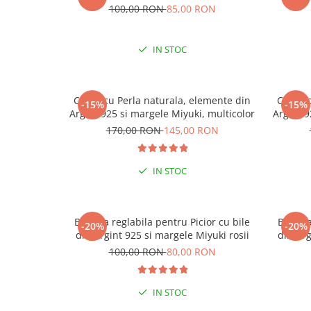
100,00 RON
85,00 RON
IN STOC
Colier cu Perla naturala, elemente din
Colier 
-15%
-15%
Argint 925 si margele Miyuki, multicolor
Argint 9
170,00 RON
145,00 RON
IN STOC
Bratara reglabila pentru Picior cu bile
Bratara
-20%
-20%
din Argint 925 si margele Miyuki rosii
din Arg
100,00 RON
80,00 RON
IN STOC