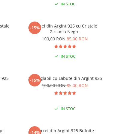
IN STOC
stale
Cercei din Argint 925 cu Cristale
Cercei di
-15%
-15%
-15% 
Zirconia Negre
N
100,00 RON
85,00 RON
1
LA C
IN STOC
t 925
Inel reglabil cu Labute din Argint 925
Inel reg
-15%
-15%
N
100,00 RON
85,00 RON
1
IN STOC
pi
Cercei din Argint 925 Bufnite
Cerc
-14%
-15%