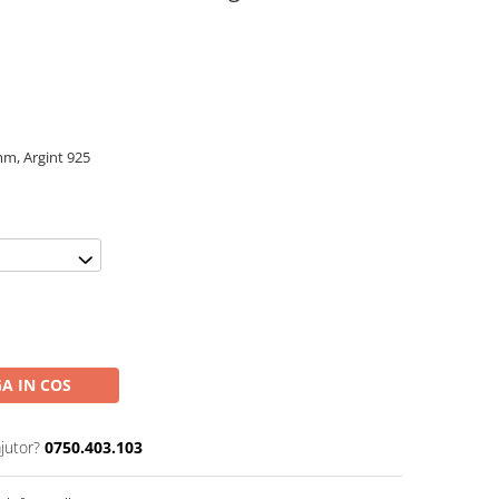
mm, Argint 925
A IN COS
jutor?
0750.403.103