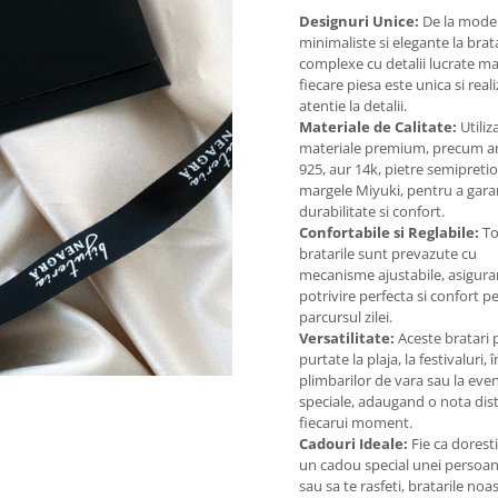
Designuri Unice:
De la mode
minimaliste si elegante la brat
complexe cu detalii lucrate m
fiecare piesa este unica si real
atentie la detalii.
Materiale de Calitate:
Utili
materiale premium, precum ar
925, aur 14k, pietre semipretio
margele Miyuki, pentru a gara
durabilitate si confort.
Confortabile si Reglabile:
To
bratarile sunt prevazute cu
mecanisme ajustabile, asigur
potrivire perfecta si confort pe
parcursul zilei.
Versatilitate:
Aceste bratari p
purtate la plaja, la festivaluri, 
plimbarilor de vara sau la ev
speciale, adaugand o nota dist
fiecarui moment.
Cadouri Ideale:
Fie ca doresti
un cadou special unei persoan
sau sa te rasfeti, bratarile noa