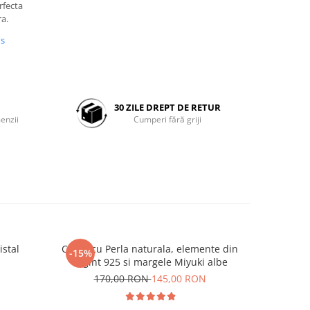
rfecta
ra.
us
30 ZILE DREPT DE RETUR
enzii
Cumperi fără griji
istal
Colier cu Perla naturala, elemente din
Set doua
-15%
-25%
Argint 925 si margele Miyuki albe
Negre s
N
170,00 RON
145,00 RON
19