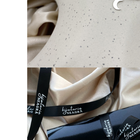
Coliere cu Flori
Coliere cu Animale
Coliere cu Molecule
Coliere Diverse
BRĂȚĂRI
BRĂȚĂRI CU ȘNUR REGLABIL
Brățări din Aur cu șnur reglabil
Brățări din Argint cu șnur reglabil
BRĂȚĂRI CU PIETRE SEMIPREȚIOASE
Brățări din Aur cu pietre
semiprețioase
Brățări din Argint cu pietre
semiprețioase
Brățări elastice cu pietre
semiprețioase
BRĂȚĂRI DE PICIOR
Brățări de picior din Aur
Brățări de picior din Argint