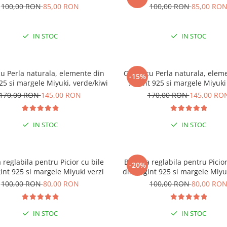
100,00 RON
85,00 RON
100,00 RON
85,00 RO
IN STOC
IN STOC
cu Perla naturala, elemente din
Colier cu Perla naturala, elem
-15%
25 si margele Miyuki, verde/kiwi
Argint 925 si margele Miyuki
170,00 RON
145,00 RON
170,00 RON
145,00 RO
IN STOC
IN STOC
 reglabila pentru Picior cu bile
Bratara reglabila pentru Picior
-20%
-15% EXTRA REDUCERE CU
int 925 si margele Miyuki verzi
din Argint 925 si margele Miyu
”VARA”
100,00 RON
80,00 RON
100,00 RON
80,00 RO
LA COMENZI DE MINIM 9
IN STOC
IN STOC