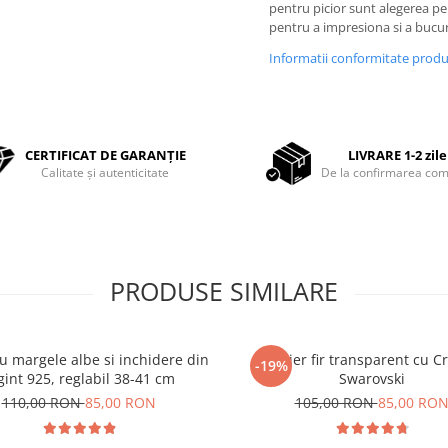
pentru picior sunt alegerea pe
pentru a impresiona si a bucu
Informatii conformitate prod
CERTIFICAT DE GARANȚIE
LIVRARE 1-2 zile
Calitate și autenticitate
De la confirmarea com
PRODUSE SIMILARE
cu margele albe si inchidere din
Colier fir transparent cu Cr
-19%
gint 925, reglabil 38-41 cm
Swarovski
110,00 RON
85,00 RON
105,00 RON
85,00 RO