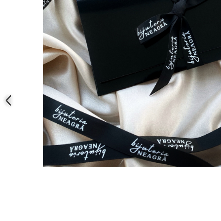
COLIERE
Coliere cu mărgele colorate și
Argint
Coliere cu pietre semiprețioase