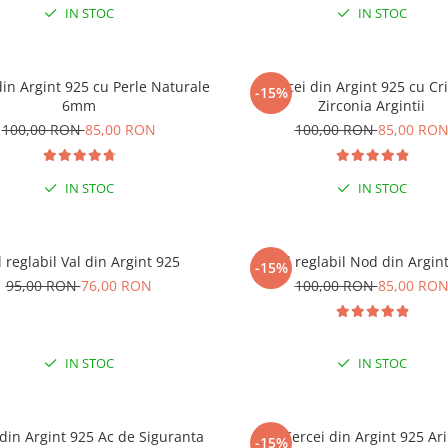
IN STOC
IN STOC
din Argint 925 cu Perle Naturale
Cercei din Argint 925 cu Cri
-15%
% EXTRA REDUCERE CU CODUL
6mm
Zirconia Argintii
”VARA”
100,00 RON
85,00 RON
100,00 RON
85,00 RO
 COMENZI DE MINIM 99 RON
IN STOC
IN STOC
l reglabil Val din Argint 925
Inel reglabil Nod din Argin
-15%
95,00 RON
76,00 RON
100,00 RON
85,00 RO
IN STOC
IN STOC
 din Argint 925 Ac de Siguranta
Cercei din Argint 925 Ari
-15%