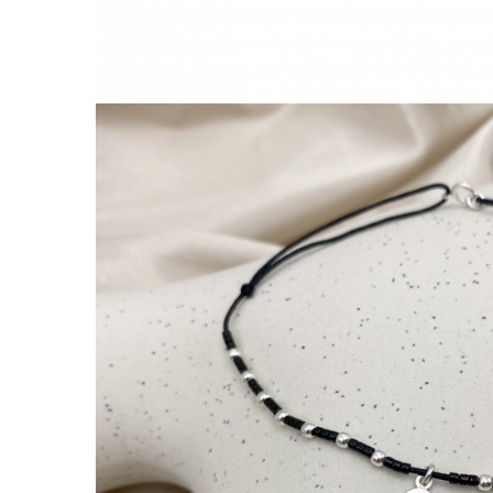
Lănțișoare cu Soare
Lănțișoare cu Semilună
Lănțișoare cu Zodii
Lănțișoare cu Animale
Lănțișoare cu Molecule
Lănțișoare cu Pietre Naturale
Lănțișoare Argint Diverse
COLIERE CU PERLE
Coliere cu Perle Naturale
Coliere cu Perle Preciosa
COLIERE ȘNUR REGLABIL
Coliere cu Inimioare
Coliere cu Cruce
Coliere cu Stea
Coliere cu Soare
Coliere cu Semilună
Coliere cu Zodii