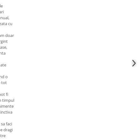
le
ari
anual,
izata cu
zam doar
gint
ase,
nta
ate
and o
 tot
ot fi
în timpul
enimente
inctiva
 sa faci
e dragi
stre