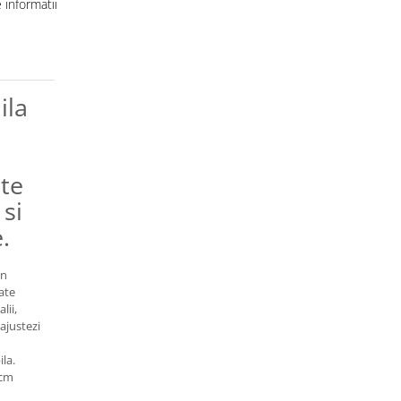
informatii
ila
ute
 si
.
in
tate
lii,
 ajustezi
la.
 cm