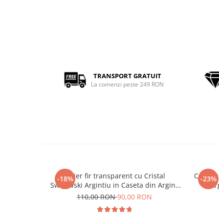
TRANSPORT GRATUIT
La comenzi peste 249 RON
Colier fir transparent cu Cristal
Colier 
-18%
-23%
Swarovski Argintiu in Caseta din Argint
Ar
925
110,00 RON
90,00 RON