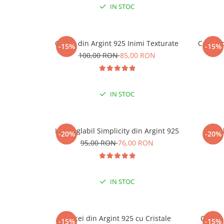
IN STOC
Cercei din Argint 925 Inimi Texturate
Cercei 
-15%
-15%
-15
100,00 RON
85,00 RON
LA
IN STOC
Inel reglabil Simplicity din Argint 925
Ine
-20%
-20%
95,00 RON
76,00 RON
IN STOC
Cercei din Argint 925 cu Cristale
Cercei
-15%
-15%