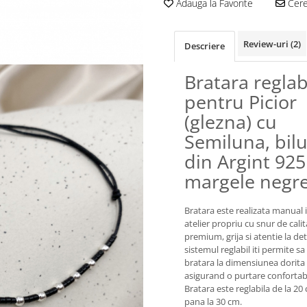
Adauga la Favorite
Cere 
Review-uri
(2)
Descriere
Bratara reglab
pentru Picior
(glezna) cu
Semiluna, bil
din Argint 925
margele negre
Bratara este realizata manual 
atelier propriu cu snur de cali
premium, grija si atentie la deta
sistemul reglabil iti permite sa
bratara la dimensiunea dorita
asigurand o purtare confortabi
Bratara este reglabila de la 20
pana la 30 cm.