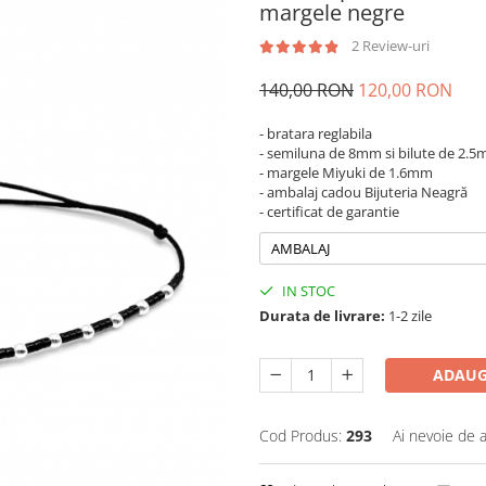
margele negre
2 Review-uri
140,00 RON
120,00 RON
- bratara reglabila
- semiluna de 8mm si bilute de 2.5
- margele Miyuki de 1.6mm
- ambalaj cadou Bijuteria Neagră
- certificat de garantie
AMBALAJ
IN STOC
Durata de livrare:
1-2 zile
ADAUG
Cod Produs:
293
Ai nevoie de a