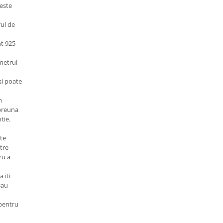
 este
rul de
nt 925
metrul
si poate
m
mpreuna
tie.
ate
stre
ru a
 iti
sau
 pentru