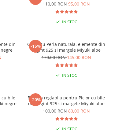
N
110,00 RON
95,00 RON
1
IN STOC
ente din
Colier cu Perla naturala, elemente din
Colier cu
-15%
-15%
 negre
Argint 925 si margele Miyuki albe
Argin
N
170,00 RON
145,00 RON
17
IN STOC
 cu bile
Bratara reglabila pentru Picior cu bile
Bratara re
-20%
-20%
 CODUL
ki negre
din Argint 925 si margele Miyuki albe
din Ar
N
100,00 RON
80,00 RON
1
9 RON
IN STOC