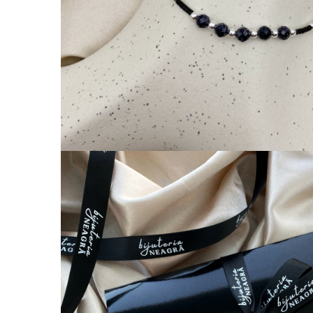
Coliere cu Flori
Coliere cu Animale
Coliere cu Molecule
Coliere Diverse
BRĂȚĂRI
BRĂȚĂRI CU ȘNUR REGLABIL
Brățări din Aur cu șnur reglabil
Brățări din Argint cu șnur reglabil
BRĂȚĂRI CU PIETRE SEMIPREȚIOASE
Brățări din Aur cu pietre
semiprețioase
Brățări din Argint cu pietre
semiprețioase
Brățări elastice cu pietre
semiprețioase
BRĂȚĂRI DE PICIOR
Brățări de picior din Aur
Brățări de picior din Argint