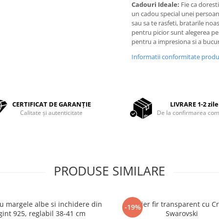
Cadouri Ideale:
Fie ca doresti
un cadou special unei persoan
sau sa te rasfeti, bratarile noa
pentru picior sunt alegerea pe
pentru a impresiona si a bucu
Informatii conformitate prod
CERTIFICAT DE GARANȚIE
LIVRARE 1-2 zile
Calitate și autenticitate
De la confirmarea com
PRODUSE SIMILARE
cu margele albe si inchidere din
Colier fir transparent cu Cr
-19%
gint 925, reglabil 38-41 cm
Swarovski