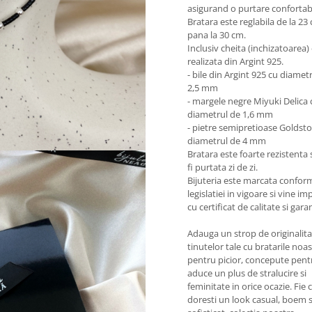
asigurand o purtare confortabi
Bratara este reglabila de la 23
pana la 30 cm.
Inclusiv cheita (inchizatoarea)
realizata din Argint 925.
- bile din Argint 925 cu diamet
2,5 mm
- margele negre Miyuki Delica 
diametrul de 1,6 mm
- pietre semipretioase Goldst
diametrul de 4 mm
Bratara este foarte rezistenta 
fi purtata zi de zi.
Bijuteria este marcata confor
legislatiei in vigoare si vine i
cu certificat de calitate si garan
Adauga un strop de originalit
tinutelor tale cu bratarile noa
pentru picior, concepute pent
aduce un plus de stralucire si
feminitate in orice ocazie. Fie ca
doresti un look casual, boem 