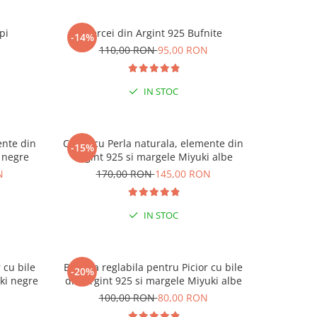
pi
Cercei din Argint 925 Bufnite
Cerc
-14%
-15%
N
110,00 RON
95,00 RON
1
IN STOC
ente din
Colier cu Perla naturala, elemente din
Colier cu
-15%
-15%
 negre
Argint 925 si margele Miyuki albe
Argin
N
170,00 RON
145,00 RON
17
IN STOC
 cu bile
Bratara reglabila pentru Picior cu bile
Bratara re
-20%
-20%
 CODUL
ki negre
din Argint 925 si margele Miyuki albe
din Ar
N
100,00 RON
80,00 RON
1
9 RON