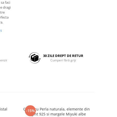
 sa faci
e dragi
stre
rfecta
ra.
us
30 ZILE DREPT DE RETUR
enzii
Cumperi fără griji
istal
Colier cu Perla naturala, elemente din
Set doua
-15%
-25%
Argint 925 si margele Miyuki albe
Negre s