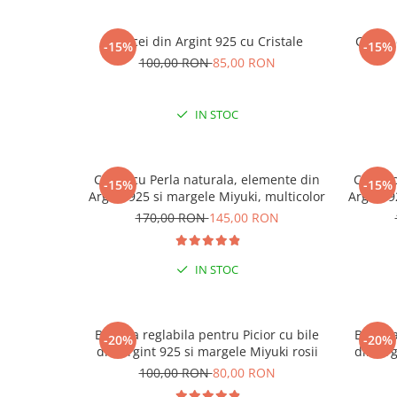
Cercei din Argint 925 cu Cristale
Cercei
-15%
-15%
100,00 RON
85,00 RON
IN STOC
Colier cu Perla naturala, elemente din
Colier 
-15%
-15%
Argint 925 si margele Miyuki, multicolor
Argint 9
170,00 RON
145,00 RON
IN STOC
Bratara reglabila pentru Picior cu bile
Bratara
-20%
-20%
din Argint 925 si margele Miyuki rosii
din Arg
100,00 RON
80,00 RON