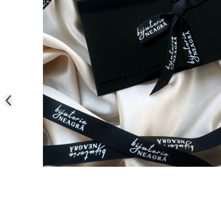
COLIERE
Coliere cu mărgele colorate și
Argint
Coliere cu pietre semiprețioase