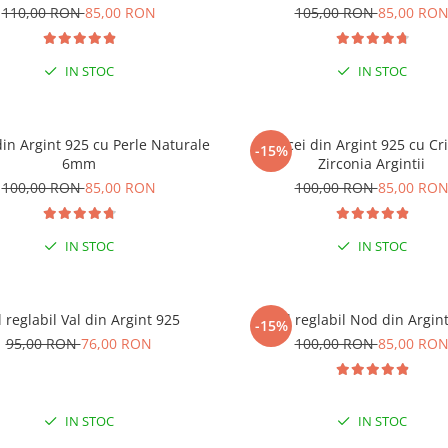
110,00 RON
85,00 RON
105,00 RON
85,00 RO
IN STOC
IN STOC
din Argint 925 cu Perle Naturale
Cercei din Argint 925 cu Cri
-15%
% EXTRA REDUCERE CU CODUL
6mm
Zirconia Argintii
”VARA”
100,00 RON
85,00 RON
100,00 RON
85,00 RO
 COMENZI DE MINIM 99 RON
IN STOC
IN STOC
l reglabil Val din Argint 925
Inel reglabil Nod din Argin
-15%
95,00 RON
76,00 RON
100,00 RON
85,00 RO
IN STOC
IN STOC