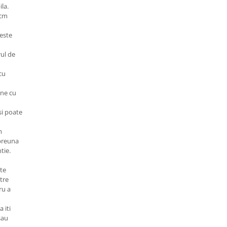
la.
 cm
 este
rul de
cu
one cu
si poate
m
mpreuna
tie.
ate
stre
ru a
 iti
sau