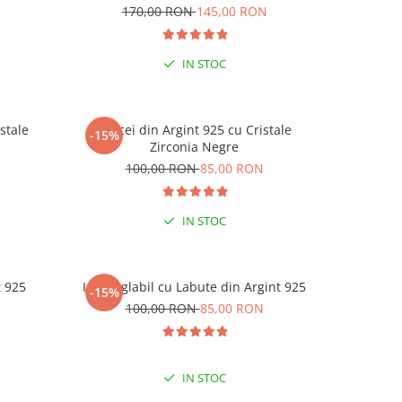
N
170,00 RON
145,00 RON
19
IN STOC
stale
Cercei din Argint 925 cu Cristale
Cercei di
-15%
-15%
-15% 
Zirconia Negre
N
100,00 RON
85,00 RON
1
LA C
IN STOC
t 925
Inel reglabil cu Labute din Argint 925
Inel reg
-15%
-15%
N
100,00 RON
85,00 RON
1
IN STOC