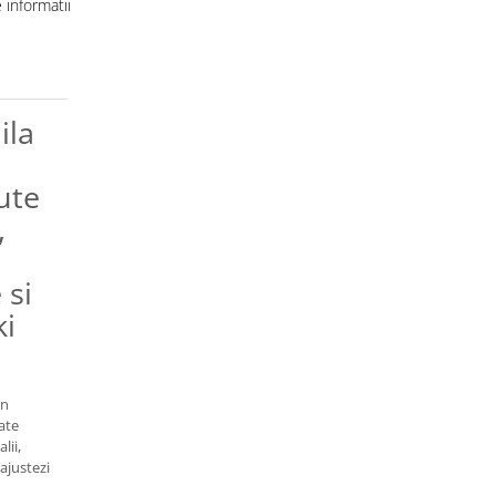
informatii
ila
lute
,
 si
ki
in
tate
lii,
 ajustezi