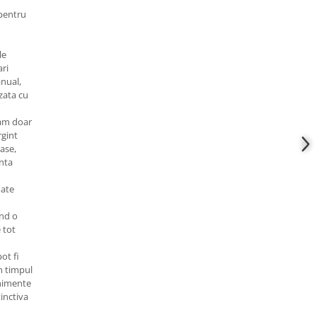
 pentru
le
ari
anual,
izata cu
zam doar
gint
ase,
nta
ate
and o
 tot
ot fi
în timpul
enimente
inctiva