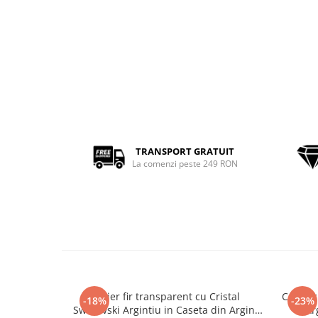
TRANSPORT GRATUIT
La comenzi peste 249 RON
Colier fir transparent cu Cristal
Colier 
-18%
-23%
Swarovski Argintiu in Caseta din Argint
Ar