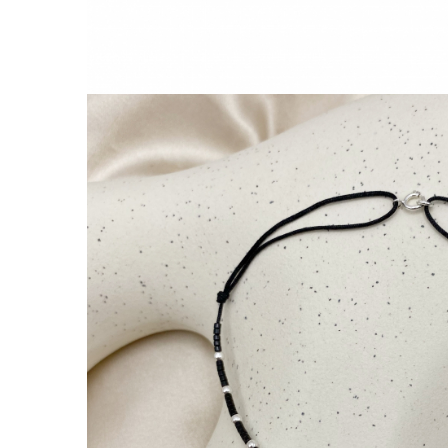
Lănțișoare cu Soare
Lănțișoare cu Semilună
Lănțișoare cu Zodii
Lănțișoare cu Animale
Lănțișoare cu Molecule
Lănțișoare cu Pietre Naturale
Lănțișoare Argint Diverse
COLIERE CU PERLE
Coliere cu Perle Naturale
Coliere cu Perle Preciosa
COLIERE ȘNUR REGLABIL
Coliere cu Inimioare
Coliere cu Cruce
Coliere cu Stea
Coliere cu Soare
Coliere cu Semilună
Coliere cu Zodii