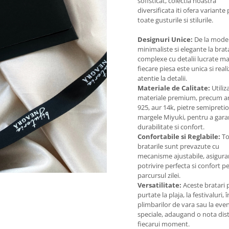
sofisticat, colectia noastra
diversificata iti ofera variante
toate gusturile si stilurile.
Designuri Unice:
De la mode
minimaliste si elegante la brat
complexe cu detalii lucrate m
fiecare piesa este unica si real
atentie la detalii.
Materiale de Calitate:
Utili
materiale premium, precum ar
925, aur 14k, pietre semipretio
margele Miyuki, pentru a gara
durabilitate si confort.
Confortabile si Reglabile:
To
bratarile sunt prevazute cu
mecanisme ajustabile, asigur
potrivire perfecta si confort pe
parcursul zilei.
Versatilitate:
Aceste bratari p
purtate la plaja, la festivaluri, 
plimbarilor de vara sau la ev
speciale, adaugand o nota dist
fiecarui moment.