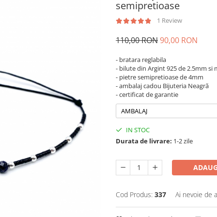
semipretioase
1 Review
110,00 RON
90,00 RON
- bratara reglabila
- bilute din Argint 925 de 2.5mm s
- pietre semipretioase de 4mm
- ambalaj cadou Bijuteria Neagră
- certificat de garantie
AMBALAJ
IN STOC
Durata de livrare:
1-2 zile
ADAUG
Cod Produs:
337
Ai nevoie de a