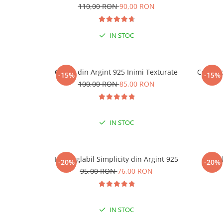
925
110,00 RON
90,00 RON
IN STOC
Cercei din Argint 925 Inimi Texturate
Cercei 
-15%
-15%
-15
100,00 RON
85,00 RON
LA
IN STOC
Inel reglabil Simplicity din Argint 925
Ine
-20%
-20%
95,00 RON
76,00 RON
IN STOC