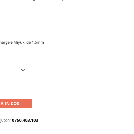
i margele Miyuki de 1.6mm
A IN COS
jutor?
0750.403.103