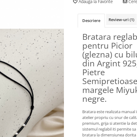
Adauga la Favorite
Cere 
Review-uri
(1)
Descriere
Bratara reglab
pentru Picior
(glezna) cu bi
din Argint 925
Pietre
Semipretioase
margele Miyu
negre.
Bratara este realizata manual 
atelier propriu cu snur de cali
premium, grija si atentie la deta
sistemul reglabil iti permite sa
bratara la dimensiunea dorita