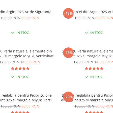
 din Argint 925 Ac de Siguranta
Cercei din Argint 925 Ari
-15%
100,00 RON
85,00 RON
100,00 RON
85,00 RO
IN STOC
IN STOC
cu Perla naturala, elemente din
Colier cu Perla naturala, elem
-15%
25 si margele Miyuki, verde/kiwi
Argint 925 si margele Miyuki
170,00 RON
145,00 RON
170,00 RON
145,00 RO
IN STOC
IN STOC
 reglabila pentru Picior cu bile
Bratara reglabila pentru Picior
-20%
-15% EXTRA REDUCERE CU
int 925 si margele Miyuki verzi
din Argint 925 si margele Miyu
”VARA”
100,00 RON
80,00 RON
100,00 RON
80,00 RO
LA COMENZI DE MINIM 9