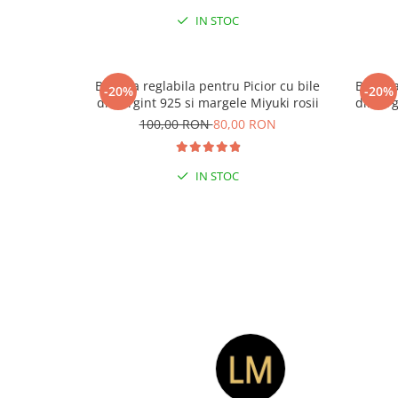
IN STOC
Bratara reglabila pentru Picior cu bile
Bratara
-20%
-20%
din Argint 925 si margele Miyuki rosii
din Arg
100,00 RON
80,00 RON
IN STOC
-15
LA