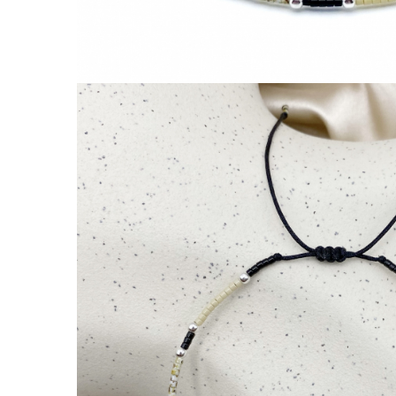
Lănțișoare cu Soare
Lănțișoare cu Semilună
Lănțișoare cu Zodii
Lănțișoare cu Animale
Lănțișoare cu Molecule
Lănțișoare cu Pietre Naturale
Lănțișoare Argint Diverse
COLIERE CU PERLE
Coliere cu Perle Naturale
Coliere cu Perle Preciosa
COLIERE ȘNUR REGLABIL
Coliere cu Inimioare
Coliere cu Cruce
Coliere cu Stea
Coliere cu Soare
Coliere cu Semilună
Coliere cu Zodii