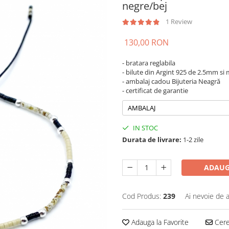
negre/bej
1 Review
130,00 RON
- bratara reglabila
- bilute din Argint 925 de 2.5mm s
- ambalaj cadou Bijuteria Neagră
- certificat de garantie
AMBALAJ
IN STOC
Durata de livrare:
1-2 zile
ADAUG
Cod Produs:
239
Ai nevoie de a
Adauga la Favorite
Cere 