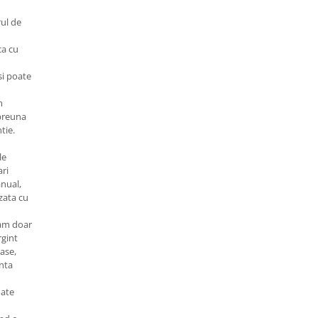
rul de
ca cu
si poate
m
mpreuna
tie.
le
ari
anual,
izata cu
zam doar
gint
ase,
nta
ate