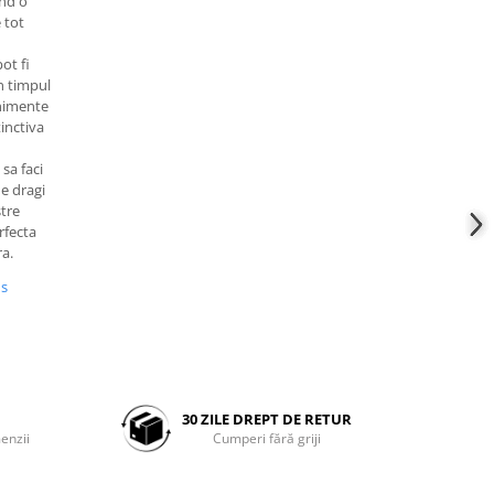
and o
 tot
ot fi
în timpul
enimente
inctiva
 sa faci
e dragi
stre
rfecta
ra.
us
30 ZILE DREPT DE RETUR
enzii
Cumperi fără griji