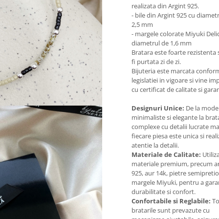
realizata din Argint 925.
- bile din Argint 925 cu diamet
2,5 mm
- margele colorate Miyuki Deli
diametrul de 1,6 mm
Bratara este foarte rezistenta 
fi purtata zi de zi.
Bijuteria este marcata confor
legislatiei in vigoare si vine i
cu certificat de calitate si garan
Designuri Unice:
De la mode
minimaliste si elegante la brat
complexe cu detalii lucrate m
fiecare piesa este unica si real
atentie la detalii.
Materiale de Calitate:
Utili
materiale premium, precum ar
925, aur 14k, pietre semipretio
margele Miyuki, pentru a gara
durabilitate si confort.
Confortabile si Reglabile:
To
bratarile sunt prevazute cu