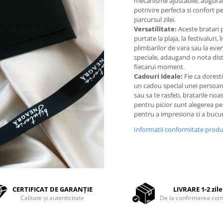
mecanisme ajustabile, asigur
potrivire perfecta si confort pe
parcursul zilei.
Versatilitate:
Aceste bratari p
purtate la plaja, la festivaluri, 
plimbarilor de vara sau la ev
speciale, adaugand o nota dist
fiecarui moment.
Cadouri Ideale:
Fie ca doresti
un cadou special unei persoan
sau sa te rasfeti, bratarile noa
pentru picior sunt alegerea pe
pentru a impresiona si a bucu
Informatii conformitate prod
CERTIFICAT DE GARANȚIE
LIVRARE 1-2 zile
Calitate și autenticitate
De la confirmarea com