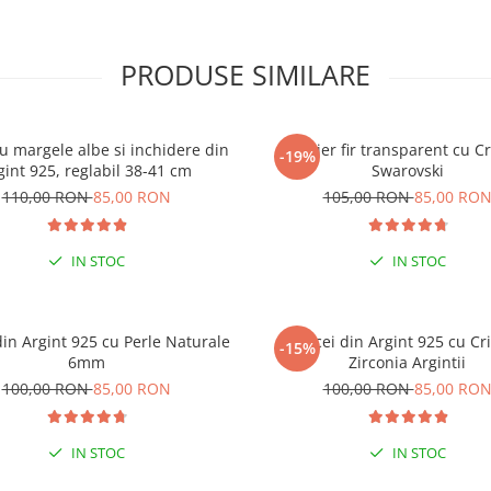
PRODUSE SIMILARE
cu margele albe si inchidere din
Colier fir transparent cu Cr
-19%
gint 925, reglabil 38-41 cm
Swarovski
110,00 RON
85,00 RON
105,00 RON
85,00 RO
IN STOC
IN STOC
din Argint 925 cu Perle Naturale
Cercei din Argint 925 cu Cri
-15%
% EXTRA REDUCERE CU CODUL
6mm
Zirconia Argintii
”VARA”
100,00 RON
85,00 RON
100,00 RON
85,00 RO
 COMENZI DE MINIM 99 RON
IN STOC
IN STOC