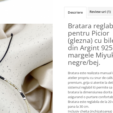
Review-uri
(1)
Descriere
Bratara reglab
pentru Picior
(glezna) cu bil
din Argint 925
margele Miyu
negre/bej.
Bratara este realizata manual 
atelier propriu cu snur de cali
premium, grija si atentie la deta
sistemul reglabil iti permite sa
bratara la dimensiunea dorita
asigurand o purtare confortabi
Bratara este reglabila de la 20
pana la 30 cm.
Inclusiv cheita (inchizatoarea)