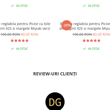
IN STOC
IN STOC
 reglabila pentru Picior cu bile
Bratara reglabila pentru Picior
-20%
-15% EXTRA REDUCERE CU
int 925 si margele Miyuki verzi
din Argint 925 si margele Miyu
”VARA”
100,00 RON
80,00 RON
100,00 RON
80,00 RO
LA COMENZI DE MINIM 9
IN STOC
IN STOC
% EXTRA REDUCERE CU CODUL
-15% EXTRA REDUCERE CU
REVIEW-URI CLIENȚI
”VARA”
”VARA”
 COMENZI DE MINIM 99 RON
LA COMENZI DE MINIM 9