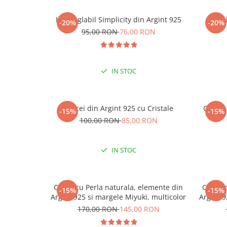
Inel reglabil Simplicity din Argint 925
Ine
-20%
-20%
95,00 RON
76,00 RON
IN STOC
Cercei din Argint 925 cu Cristale
Cercei
-15%
-15%
100,00 RON
85,00 RON
IN STOC
Colier cu Perla naturala, elemente din
Colier 
-15%
-15%
Argint 925 si margele Miyuki, multicolor
Argint 9
170,00 RON
145,00 RON