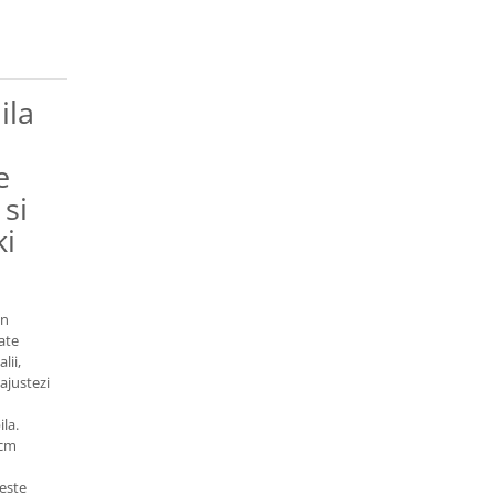
ila
e
 si
ki
in
tate
lii,
 ajustezi
la.
 cm
 este