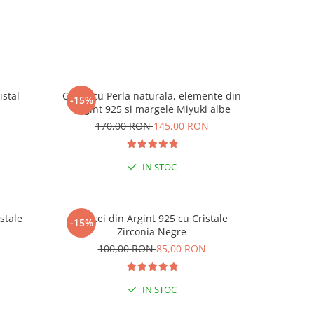
istal
Colier cu Perla naturala, elemente din
Set doua
-15%
-25%
Argint 925 si margele Miyuki albe
Negre s
N
170,00 RON
145,00 RON
19
IN STOC
stale
Cercei din Argint 925 cu Cristale
Cercei di
-15%
-15%
-15% 
Zirconia Negre
N
100,00 RON
85,00 RON
1
LA C
IN STOC