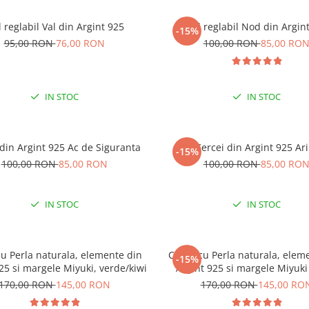
l reglabil Val din Argint 925
Inel reglabil Nod din Argin
-15%
95,00 RON
76,00 RON
100,00 RON
85,00 RO
IN STOC
IN STOC
 din Argint 925 Ac de Siguranta
Cercei din Argint 925 Ari
-15%
100,00 RON
85,00 RON
100,00 RON
85,00 RO
IN STOC
IN STOC
cu Perla naturala, elemente din
Colier cu Perla naturala, elem
-15%
25 si margele Miyuki, verde/kiwi
Argint 925 si margele Miyuki
170,00 RON
145,00 RON
170,00 RON
145,00 RO