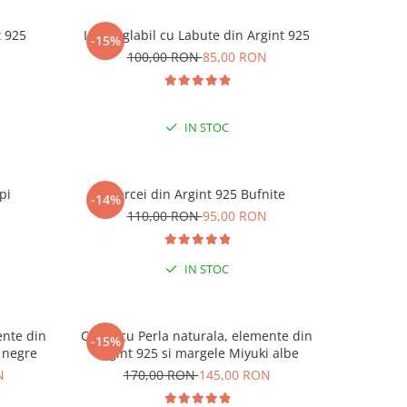
t 925
Inel reglabil cu Labute din Argint 925
Inel reg
-15%
-15%
N
100,00 RON
85,00 RON
1
IN STOC
pi
Cercei din Argint 925 Bufnite
Cerc
-14%
-15%
N
110,00 RON
95,00 RON
1
IN STOC
ente din
Colier cu Perla naturala, elemente din
Colier cu
-15%
-15%
 negre
Argint 925 si margele Miyuki albe
Argin
N
170,00 RON
145,00 RON
17