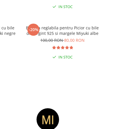
IN STOC
 cu bile
Bratara reglabila pentru Picior cu bile
Bratara re
-20%
-20%
 CODUL
ki negre
din Argint 925 si margele Miyuki albe
din Ar
N
100,00 RON
80,00 RON
1
9 RON
IN STOC
 CODUL
-15% EXTRA REDUCERE CU CODUL
”VARA”
9 RON
LA COMENZI DE MINIM 99 RON