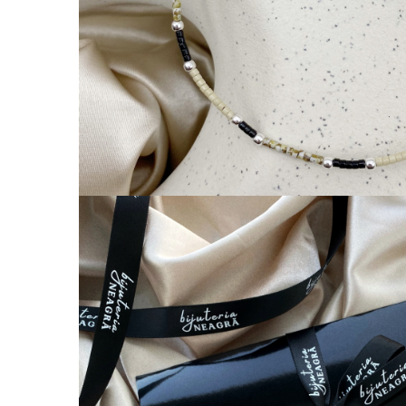
Coliere cu Flori
Coliere cu Animale
Coliere cu Molecule
Coliere Diverse
BRĂȚĂRI
BRĂȚĂRI CU ȘNUR REGLABIL
Brățări din Aur cu șnur reglabil
Brățări din Argint cu șnur reglabil
BRĂȚĂRI CU PIETRE SEMIPREȚIOASE
Brățări din Aur cu pietre
semiprețioase
Brățări din Argint cu pietre
semiprețioase
Brățări elastice cu pietre
semiprețioase
BRĂȚĂRI DE PICIOR
Brățări de picior din Aur
Brățări de picior din Argint