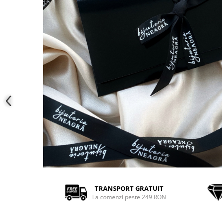
COLIERE
Coliere cu mărgele colorate și
Argint
Coliere cu pietre semiprețioase
TRANSPORT GRATUIT
La comenzi peste 249 RON