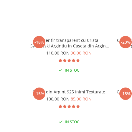
Colier fir transparent cu Cristal
Colier 
-18%
-23%
Swarovski Argintiu in Caseta din Argint
Ar
925
110,00 RON
90,00 RON
IN STOC
Cercei din Argint 925 Inimi Texturate
Cercei 
-15%
-15%
-15
100,00 RON
85,00 RON
LA
IN STOC