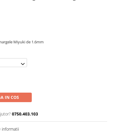
i margele Miyuki de 1.6mm
A IN COS
jutor?
0750.403.103
informatii