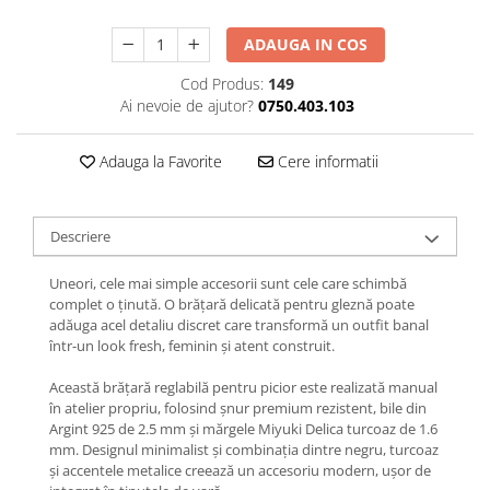
Lănțișoare cu Semilună
Lănțișoare cu Zodii
ADAUGA IN COS
Lănțișoare cu Animale
Cod Produs:
149
Lănțișoare cu Molecule
Ai nevoie de ajutor?
0750.403.103
Lănțișoare cu Pietre Naturale
Lănțișoare Argint Diverse
Adauga la Favorite
Cere informatii
COLIERE CU PERLE
Coliere cu Perle Naturale
Descriere
Coliere cu Perle Preciosa
COLIERE ȘNUR REGLABIL
Uneori, cele mai simple accesorii sunt cele care schimbă
Coliere cu Inimioare
complet o ținută. O brățară delicată pentru gleznă poate
adăuga acel detaliu discret care transformă un outfit banal
Coliere cu Cruce
într-un look fresh, feminin și atent construit.
Coliere cu Stea
Coliere cu Soare
Această brățară reglabilă pentru picior este realizată manual
în atelier propriu, folosind șnur premium rezistent, bile din
Coliere cu Semilună
Argint 925 de 2.5 mm și mărgele Miyuki Delica turcoaz de 1.6
Coliere cu Zodii
mm. Designul minimalist și combinația dintre negru, turcoaz
și accentele metalice creează un accesoriu modern, ușor de
Coliere cu Flori