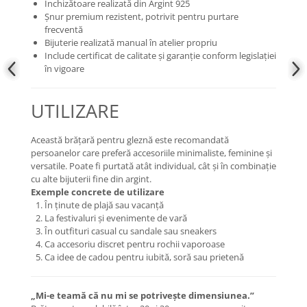
Închizătoare realizată din Argint 925
Șnur premium rezistent, potrivit pentru purtare
frecventă
Bijuterie realizată manual în atelier propriu
Include certificat de calitate și garanție conform legislației
în vigoare
UTILIZARE
Această brățară pentru gleznă este recomandată
persoanelor care preferă accesoriile minimaliste, feminine și
versatile. Poate fi purtată atât individual, cât și în combinație
cu alte bijuterii fine din argint.
Exemple concrete de utilizare
În ținute de plajă sau vacanță
La festivaluri și evenimente de vară
În outfituri casual cu sandale sau sneakers
Ca accesoriu discret pentru rochii vaporoase
Ca idee de cadou pentru iubită, soră sau prietenă
„Mi-e teamă că nu mi se potrivește dimensiunea.”