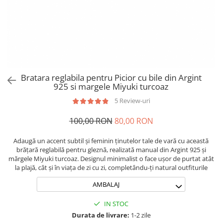
Brățări din Argint cu pietre
Coliere Transparente cu Stea
semiprețioase
Coliere Transparente cu Soare
Brățări elastice cu pietre
Coliere Transparente cu Semilună
semiprețioase
Coliere Transparente cu Zodii
LĂNȚIȘOARE ARGINT
Coliere Transparente cu Perle
Coliere Transparente cu Initiale
Bratara reglabila pentru Picior cu bile din Argint
Coliere Transparente cu Flori
925 si margele Miyuki turcoaz
Coliere Transparente cu Animale
5 Review-uri
Coliere Transparente cu Molecule
100,00 RON
80,00 RON
Coliere Transparente cu Pietre
Naturale
Adaugă un accent subtil și feminin ținutelor tale de vară cu această
Coliere Transparente Diverse
brățară reglabilă pentru gleznă, realizată manual din Argint 925 și
LĂNȚIȘOARE ARGINT
mărgele Miyuki turcoaz. Designul minimalist o face ușor de purtat atât
la plajă, cât și în viața de zi cu zi, completându-ți natural outfiturile
Lănțișoare cu Inimioare
AMBALAJ
Lănțișoare cu Cruce
Lănțișoare cu Stea
IN STOC
Lănțișoare cu Soare
Durata de livrare:
1-2 zile