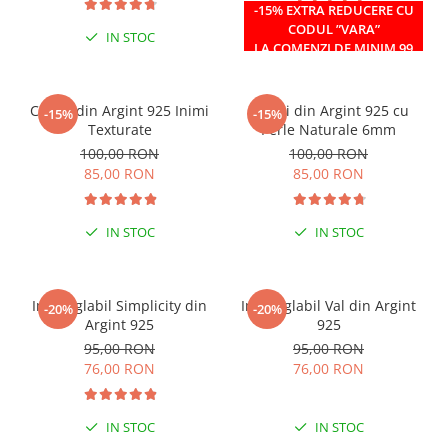
-15% EXTRA REDUCERE CU
CODUL ”VARA”
IN STOC
IN STOC
LA COMENZI DE MINIM 99
RON
Cercei din Argint 925 Inimi
Cercei din Argint 925 cu
-15%
-15%
Texturate
Perle Naturale 6mm
100,00 RON
100,00 RON
85,00 RON
85,00 RON
IN STOC
IN STOC
Inel reglabil Simplicity din
Inel reglabil Val din Argint
-20%
-20%
Argint 925
925
95,00 RON
95,00 RON
76,00 RON
76,00 RON
IN STOC
IN STOC