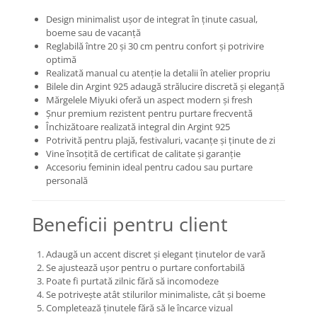
Coliere cu mărgele colorate și
Design minimalist ușor de integrat în ținute casual,
Argint
boeme sau de vacanță
Reglabilă între 20 și 30 cm pentru confort și potrivire
Coliere cu pietre semiprețioase
optimă
Realizată manual cu atenție la detalii în atelier propriu
Bilele din Argint 925 adaugă strălucire discretă și eleganță
Mărgelele Miyuki oferă un aspect modern și fresh
Șnur premium rezistent pentru purtare frecventă
Închizătoare realizată integral din Argint 925
Potrivită pentru plajă, festivaluri, vacanțe și ținute de zi
Vine însoțită de certificat de calitate și garanție
Accesoriu feminin ideal pentru cadou sau purtare
personală
Beneficii pentru client
Adaugă un accent discret și elegant ținutelor de vară
Se ajustează ușor pentru o purtare confortabilă
Poate fi purtată zilnic fără să incomodeze
Se potrivește atât stilurilor minimaliste, cât și boeme
Completează ținutele fără să le încarce vizual