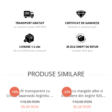
TRANSPORT GRATUIT
CERTIFICAT DE GARANȚIE
La comenzi peste 249 RON
Calitate și autenticitate
LIVRARE 1-2 zile
30 ZILE DREPT DE RETUR
De la confirmarea comenzii
Cumperi fără griji
PRODUSE SIMILARE
Colier fir transparent cu
Colier cu margele albe si
-18%
-23%
Cristal Swarovski Argintiu in
inchidere din Argint 925,
Caseta din Argint 925
reglabil 38-41 cm
110,00 RON
110,00 RON
90,00 RON
85,00 RON