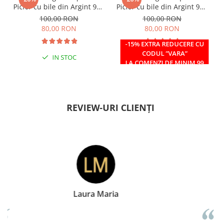
Picior cu bile din Argint 925
Picior cu bile din Argint 925
si margele Miyuki rosii
si margele Miyuki verzi
100,00 RON
100,00 RON
80,00 RON
80,00 RON
-15% EXTRA REDUCERE CU
CODUL ”VARA”
IN STOC
IN STOC
LA COMENZI DE MINIM 99
RON
REVIEW-URI CLIENȚI
Doina Georgescu