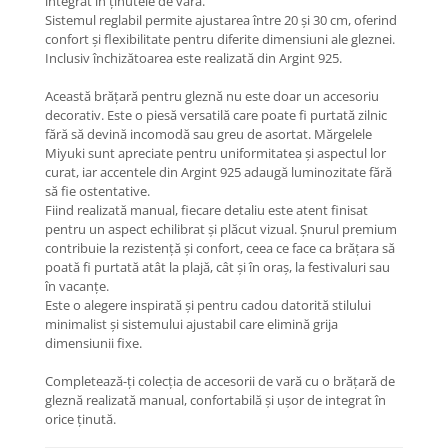
integrat în ținutele de vară.
Coliere cu Animale
Sistemul reglabil permite ajustarea între 20 și 30 cm, oferind
Coliere cu Molecule
confort și flexibilitate pentru diferite dimensiuni ale gleznei.
Inclusiv închizătoarea este realizată din Argint 925.
Coliere Diverse
BRĂȚĂRI
Această brățară pentru gleznă nu este doar un accesoriu
decorativ. Este o piesă versatilă care poate fi purtată zilnic
BRĂȚĂRI CU ȘNUR REGLABIL
fără să devină incomodă sau greu de asortat. Mărgelele
Brățări din Aur cu șnur reglabil
Miyuki sunt apreciate pentru uniformitatea și aspectul lor
Brățări din Argint cu șnur reglabil
curat, iar accentele din Argint 925 adaugă luminozitate fără
să fie ostentative.
BRĂȚĂRI CU PIETRE SEMIPREȚIOASE
Fiind realizată manual, fiecare detaliu este atent finisat
Brățări din Aur cu pietre
pentru un aspect echilibrat și plăcut vizual. Șnurul premium
semiprețioase
contribuie la rezistență și confort, ceea ce face ca brățara să
poată fi purtată atât la plajă, cât și în oraș, la festivaluri sau
Brățări din Argint cu pietre
în vacanțe.
semiprețioase
Este o alegere inspirată și pentru cadou datorită stilului
Brățări elastice cu pietre
minimalist și sistemului ajustabil care elimină grija
semiprețioase
dimensiunii fixe.
BRĂȚĂRI DE PICIOR
Completează-ți colecția de accesorii de vară cu o brățară de
Brățări de picior din Aur
gleznă realizată manual, confortabilă și ușor de integrat în
Brățări de picior din Argint
orice ținută.
COLIERE