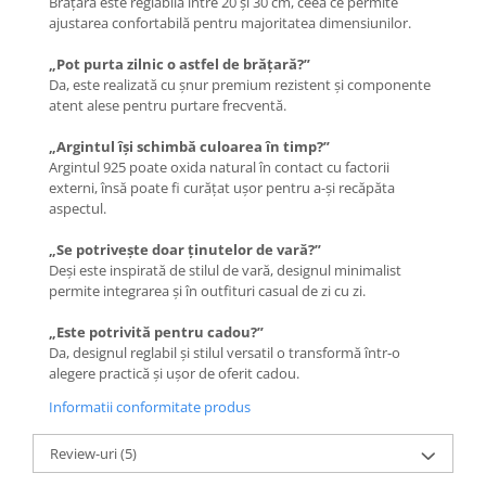
Brățara este reglabilă între 20 și 30 cm, ceea ce permite
ajustarea confortabilă pentru majoritatea dimensiunilor.
„Pot purta zilnic o astfel de brățară?”
Da, este realizată cu șnur premium rezistent și componente
atent alese pentru purtare frecventă.
„Argintul își schimbă culoarea în timp?”
Argintul 925 poate oxida natural în contact cu factorii
externi, însă poate fi curățat ușor pentru a-și recăpăta
aspectul.
„Se potrivește doar ținutelor de vară?”
Deși este inspirată de stilul de vară, designul minimalist
permite integrarea și în outfituri casual de zi cu zi.
„Este potrivită pentru cadou?”
Da, designul reglabil și stilul versatil o transformă într-o
alegere practică și ușor de oferit cadou.
Informatii conformitate produs
Review-uri
(5)