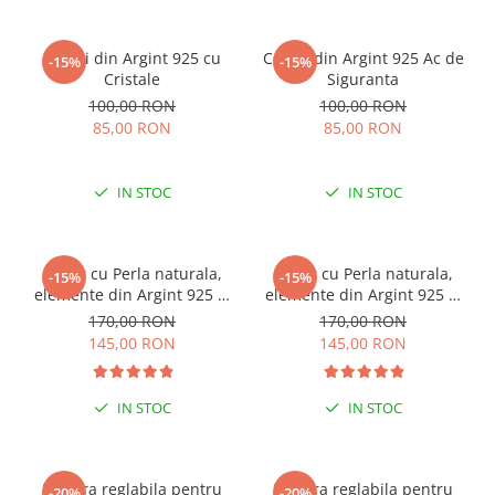
Cercei din Argint 925 cu
Cercei din Argint 925 Ac de
-15%
-15%
Cristale
Siguranta
100,00 RON
100,00 RON
85,00 RON
85,00 RON
IN STOC
IN STOC
Colier cu Perla naturala,
Colier cu Perla naturala,
-15%
-15%
elemente din Argint 925 si
elemente din Argint 925 si
margele Miyuki, multicolor
margele Miyuki, verde/kiwi
170,00 RON
170,00 RON
145,00 RON
145,00 RON
IN STOC
IN STOC
Bratara reglabila pentru
Bratara reglabila pentru
-20%
-20%