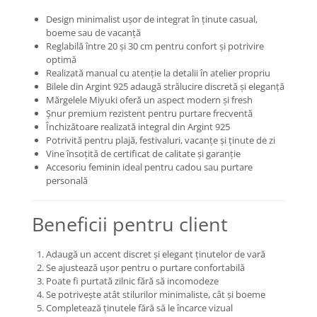
COLIERE
Design minimalist ușor de integrat în ținute casual,
boeme sau de vacanță
Coliere cu mărgele colorate și
Reglabilă între 20 și 30 cm pentru confort și potrivire
Argint
optimă
Coliere cu pietre semiprețioase
Realizată manual cu atenție la detalii în atelier propriu
Bilele din Argint 925 adaugă strălucire discretă și eleganță
Mărgelele Miyuki oferă un aspect modern și fresh
Șnur premium rezistent pentru purtare frecventă
Închizătoare realizată integral din Argint 925
Potrivită pentru plajă, festivaluri, vacanțe și ținute de zi
Vine însoțită de certificat de calitate și garanție
Accesoriu feminin ideal pentru cadou sau purtare
personală
Beneficii pentru client
Adaugă un accent discret și elegant ținutelor de vară
Se ajustează ușor pentru o purtare confortabilă
Poate fi purtată zilnic fără să incomodeze
Se potrivește atât stilurilor minimaliste, cât și boeme
Completează ținutele fără să le încarce vizual