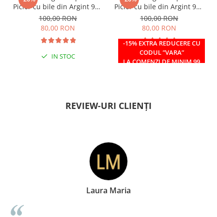
Picior cu bile din Argint 925
Picior cu bile din Argint 925
si margele Miyuki rosii
si margele Miyuki verzi
100,00 RON
100,00 RON
80,00 RON
80,00 RON
-15% EXTRA REDUCERE CU
CODUL ”VARA”
IN STOC
IN STOC
LA COMENZI DE MINIM 99
RON
REVIEW-URI CLIENȚI
aria
Doina George