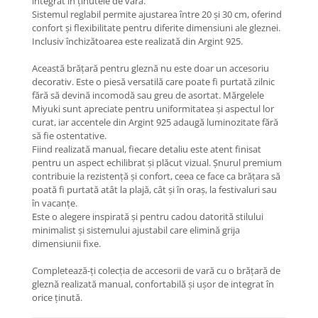
integrat în ținutele de vară.
Coliere cu Flori
Sistemul reglabil permite ajustarea între 20 și 30 cm, oferind
Coliere cu Animale
confort și flexibilitate pentru diferite dimensiuni ale gleznei.
Inclusiv închizătoarea este realizată din Argint 925.
Coliere cu Molecule
Coliere Diverse
Această brățară pentru gleznă nu este doar un accesoriu
BRĂȚĂRI
decorativ. Este o piesă versatilă care poate fi purtată zilnic
fără să devină incomodă sau greu de asortat. Mărgelele
BRĂȚĂRI CU ȘNUR REGLABIL
Miyuki sunt apreciate pentru uniformitatea și aspectul lor
Brățări din Aur cu șnur reglabil
curat, iar accentele din Argint 925 adaugă luminozitate fără
să fie ostentative.
Brățări din Argint cu șnur reglabil
Fiind realizată manual, fiecare detaliu este atent finisat
BRĂȚĂRI CU PIETRE SEMIPREȚIOASE
pentru un aspect echilibrat și plăcut vizual. Șnurul premium
Brățări din Aur cu pietre
contribuie la rezistență și confort, ceea ce face ca brățara să
poată fi purtată atât la plajă, cât și în oraș, la festivaluri sau
semiprețioase
în vacanțe.
Brățări din Argint cu pietre
Este o alegere inspirată și pentru cadou datorită stilului
semiprețioase
minimalist și sistemului ajustabil care elimină grija
Brățări elastice cu pietre
dimensiunii fixe.
semiprețioase
Completează-ți colecția de accesorii de vară cu o brățară de
BRĂȚĂRI DE PICIOR
gleznă realizată manual, confortabilă și ușor de integrat în
Brățări de picior din Aur
orice ținută.
Brățări de picior din Argint