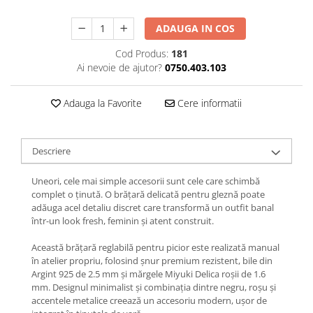
Lănțișoare cu Soare
Lănțișoare cu Semilună
ADAUGA IN COS
Lănțișoare cu Zodii
Cod Produs:
181
Lănțișoare cu Animale
Ai nevoie de ajutor?
0750.403.103
Lănțișoare cu Molecule
Lănțișoare cu Pietre Naturale
Adauga la Favorite
Cere informatii
Lănțișoare Argint Diverse
COLIERE CU PERLE
Descriere
Coliere cu Perle Naturale
Coliere cu Perle Preciosa
Uneori, cele mai simple accesorii sunt cele care schimbă
COLIERE ȘNUR REGLABIL
complet o ținută. O brățară delicată pentru gleznă poate
adăuga acel detaliu discret care transformă un outfit banal
Coliere cu Inimioare
într-un look fresh, feminin și atent construit.
Coliere cu Cruce
Coliere cu Stea
Această brățară reglabilă pentru picior este realizată manual
în atelier propriu, folosind șnur premium rezistent, bile din
Coliere cu Soare
Argint 925 de 2.5 mm și mărgele Miyuki Delica roșii de 1.6
Coliere cu Semilună
mm. Designul minimalist și combinația dintre negru, roșu și
accentele metalice creează un accesoriu modern, ușor de
Coliere cu Zodii