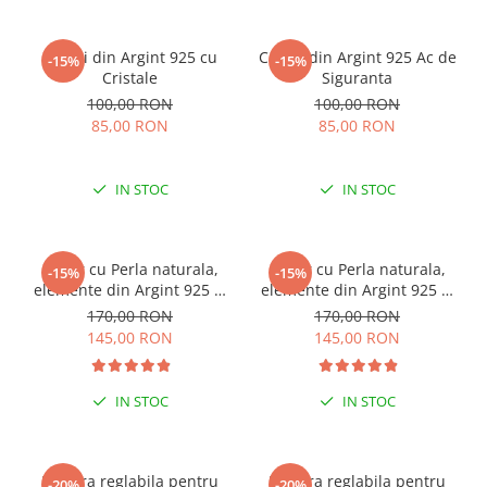
Cercei din Argint 925 cu
Cercei din Argint 925 Ac de
-15%
-15%
Cristale
Siguranta
100,00 RON
100,00 RON
85,00 RON
85,00 RON
IN STOC
IN STOC
Colier cu Perla naturala,
Colier cu Perla naturala,
-15%
-15%
elemente din Argint 925 si
elemente din Argint 925 si
margele Miyuki, multicolor
margele Miyuki, verde/kiwi
170,00 RON
170,00 RON
145,00 RON
145,00 RON
IN STOC
IN STOC
Bratara reglabila pentru
Bratara reglabila pentru
-20%
-20%