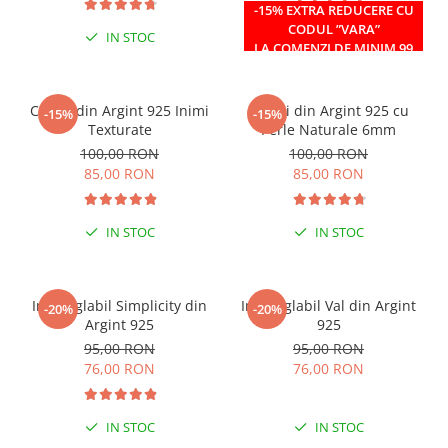
-15% EXTRA REDUCERE CU
CODUL ”VARA”
IN STOC
IN STOC
LA COMENZI DE MINIM 99
RON
Cercei din Argint 925 Inimi
Cercei din Argint 925 cu
-15%
-15%
Texturate
Perle Naturale 6mm
100,00 RON
100,00 RON
85,00 RON
85,00 RON
IN STOC
IN STOC
Inel reglabil Simplicity din
Inel reglabil Val din Argint
-20%
-20%
Argint 925
925
95,00 RON
95,00 RON
76,00 RON
76,00 RON
IN STOC
IN STOC