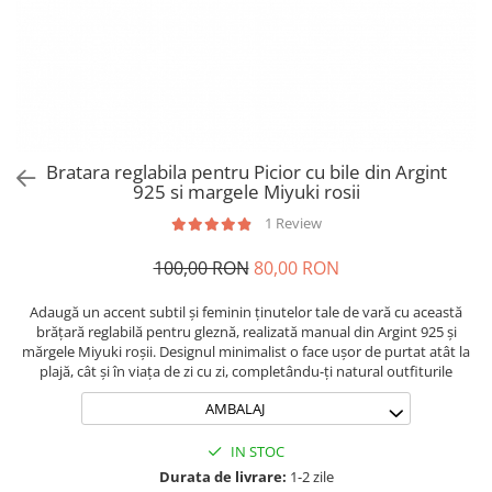
Brățări din Argint cu pietre
Coliere Transparente cu Cruce
semiprețioase
Coliere Transparente cu Stea
Brățări elastice cu pietre
Coliere Transparente cu Soare
semiprețioase
Coliere Transparente cu Semilună
LĂNȚIȘOARE ARGINT
Coliere Transparente cu Zodii
Coliere Transparente cu Perle
Bratara reglabila pentru Picior cu bile din Argint
Coliere Transparente cu Initiale
925 si margele Miyuki rosii
Coliere Transparente cu Flori
1 Review
Coliere Transparente cu Animale
100,00 RON
80,00 RON
Coliere Transparente cu Molecule
Coliere Transparente cu Pietre
Adaugă un accent subtil și feminin ținutelor tale de vară cu această
Naturale
brățară reglabilă pentru gleznă, realizată manual din Argint 925 și
Coliere Transparente Diverse
mărgele Miyuki roșii. Designul minimalist o face ușor de purtat atât la
plajă, cât și în viața de zi cu zi, completându-ți natural outfiturile
LĂNȚIȘOARE ARGINT
AMBALAJ
Lănțișoare cu Inimioare
Lănțișoare cu Cruce
IN STOC
Lănțișoare cu Stea
Durata de livrare:
1-2 zile