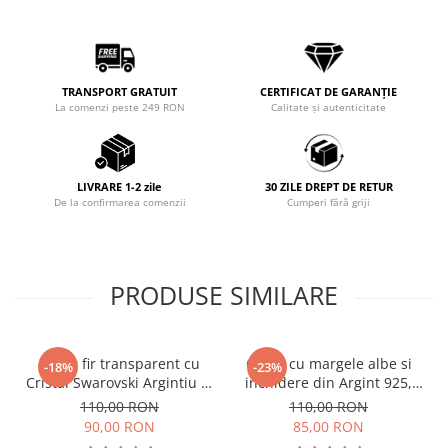
TRANSPORT GRATUIT
CERTIFICAT DE GARANȚIE
La comenzi peste 249 RON
Calitate și autenticitate
LIVRARE 1-2 zile
30 ZILE DREPT DE RETUR
De la confirmarea comenzii
Cumperi fără griji
PRODUSE SIMILARE
Colier fir transparent cu
Colier cu margele albe si
-18%
-23%
Cristal Swarovski Argintiu in
inchidere din Argint 925,
Caseta din Argint 925
reglabil 38-41 cm
110,00 RON
110,00 RON
90,00 RON
85,00 RON