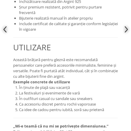
Închizătoare realizată din Argint 925
Șnur premium rezistent, potrivit pentru purtare
frecventă
Bijuterie realizată manual în atelier propriu
Include certificat de calitate și garanție conform legislației
în vigoare
UTILIZARE
Această brățară pentru gleznă este recomandată
persoanelor care preferă accesoriile minimaliste, feminine și
versatile. Poate fi purtată atât individual, cât și în combinație
cu alte bijuterii fine din argint.
Exemple concrete de utilizare
În ținute de plajă sau vacanță
La festivaluri și evenimente de vară
În outfituri casual cu sandale sau sneakers
Ca accesoriu discret pentru rochii vaporoase
Ca idee de cadou pentru iubită, soră sau prietenă
„Mi-e teamă că nu mi se potrivește dimensiunea.”