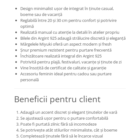
COLIERE
Design minimalist ușor de integrat în ținute casual,
boeme sau de vacanță
Coliere cu mărgele colorate și
Reglabilă între 20 și 30 cm pentru confort și potrivire
Argint
optimă
Coliere cu pietre semiprețioase
Realizată manual cu atenție la detalii în atelier propriu
Bilele din Argint 925 adaugă strălucire discretă și eleganță
Mărgelele Miyuki oferă un aspect modern și fresh
Șnur premium rezistent pentru purtare frecventă
Închizătoare realizată integral din Argint 925
Potrivită pentru plajă, festivaluri, vacanțe și ținute de zi
Vine însoțită de certificat de calitate și garanție
Accesoriu feminin ideal pentru cadou sau purtare
personală
Beneficii pentru client
Adaugă un accent discret și elegant ținutelor de vară
Se ajustează ușor pentru o purtare confortabilă
Poate fi purtată zilnic fără să incomodeze
Se potrivește atât stilurilor minimaliste, cât și boeme
Completează ținutele fără să le încarce vizual