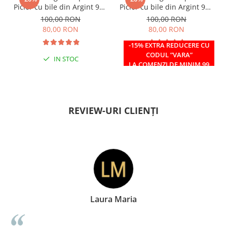
Picior cu bile din Argint 925
Picior cu bile din Argint 925
si margele Miyuki rosii
si margele Miyuki verzi
100,00 RON
100,00 RON
80,00 RON
80,00 RON
-15% EXTRA REDUCERE CU
CODUL ”VARA”
IN STOC
IN STOC
LA COMENZI DE MINIM 99
RON
REVIEW-URI CLIENȚI
Doina Georgescu