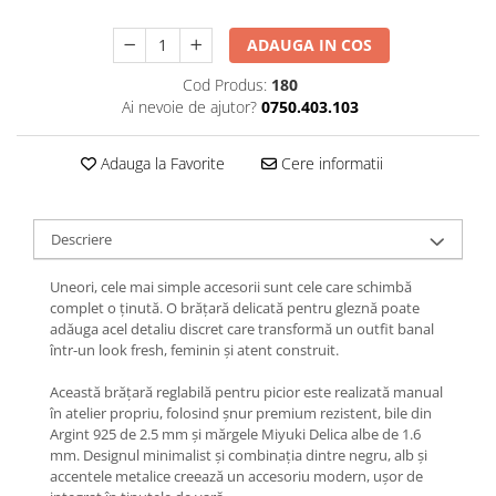
Lănțișoare cu Soare
Lănțișoare cu Semilună
ADAUGA IN COS
Lănțișoare cu Zodii
Cod Produs:
180
Lănțișoare cu Animale
Ai nevoie de ajutor?
0750.403.103
Lănțișoare cu Molecule
Lănțișoare cu Pietre Naturale
Adauga la Favorite
Cere informatii
Lănțișoare Argint Diverse
COLIERE CU PERLE
Descriere
Coliere cu Perle Naturale
Coliere cu Perle Preciosa
Uneori, cele mai simple accesorii sunt cele care schimbă
COLIERE ȘNUR REGLABIL
complet o ținută. O brățară delicată pentru gleznă poate
adăuga acel detaliu discret care transformă un outfit banal
Coliere cu Inimioare
într-un look fresh, feminin și atent construit.
Coliere cu Cruce
Coliere cu Stea
Această brățară reglabilă pentru picior este realizată manual
în atelier propriu, folosind șnur premium rezistent, bile din
Coliere cu Soare
Argint 925 de 2.5 mm și mărgele Miyuki Delica albe de 1.6
Coliere cu Semilună
mm. Designul minimalist și combinația dintre negru, alb și
accentele metalice creează un accesoriu modern, ușor de
Coliere cu Zodii