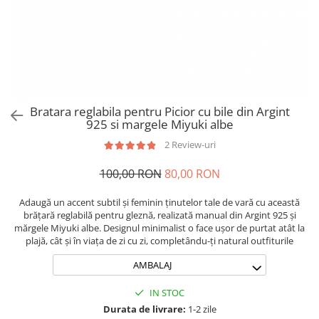
Brățări din Argint cu pietre
Coliere Transparente cu Cruce
semiprețioase
Coliere Transparente cu Stea
Brățări elastice cu pietre
Coliere Transparente cu Soare
semiprețioase
Coliere Transparente cu Semilună
LĂNȚIȘOARE ARGINT
Coliere Transparente cu Zodii
Coliere Transparente cu Perle
Bratara reglabila pentru Picior cu bile din Argint
Coliere Transparente cu Initiale
925 si margele Miyuki albe
Coliere Transparente cu Flori
2 Review-uri
Coliere Transparente cu Animale
100,00 RON
80,00 RON
Coliere Transparente cu Molecule
Coliere Transparente cu Pietre
Adaugă un accent subtil și feminin ținutelor tale de vară cu această
Naturale
brățară reglabilă pentru gleznă, realizată manual din Argint 925 și
Coliere Transparente Diverse
mărgele Miyuki albe. Designul minimalist o face ușor de purtat atât la
plajă, cât și în viața de zi cu zi, completându-ți natural outfiturile
LĂNȚIȘOARE ARGINT
AMBALAJ
Lănțișoare cu Inimioare
Lănțișoare cu Cruce
IN STOC
Lănțișoare cu Stea
Durata de livrare:
1-2 zile