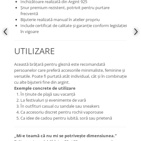
Închizătoare realizată din Argint 925
Șnur premium rezistent, potrivit pentru purtare
frecventă
Bijuterie realizată manual în atelier propriu
Include certificat de calitate și garanție conform legislației
în vigoare
UTILIZARE
Această brățară pentru gleznă este recomandată
persoanelor care preferă accesoriile minimaliste, feminine și
versatile. Poate fi purtată atât individual, cât și în combinație
cu alte bijuterii fine din argint.
Exemple concrete de utilizare
În ținute de plajă sau vacanță
La festivaluri și evenimente de vară
În outfituri casual cu sandale sau sneakers
Ca accesoriu discret pentru rochii vaporoase
Ca idee de cadou pentru iubită, soră sau prietenă
„Mi-e teamă că nu mi se potrivește dimensiunea.”