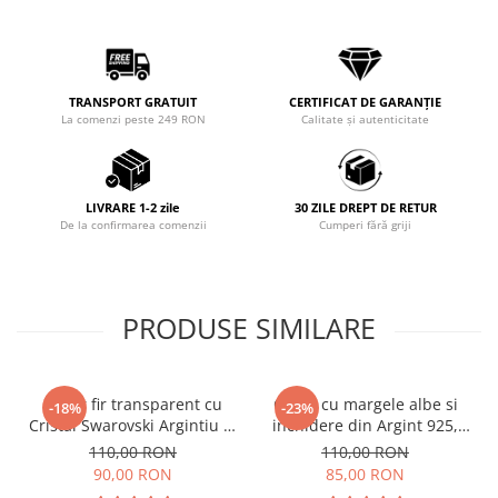
TRANSPORT GRATUIT
CERTIFICAT DE GARANȚIE
La comenzi peste 249 RON
Calitate și autenticitate
LIVRARE 1-2 zile
30 ZILE DREPT DE RETUR
De la confirmarea comenzii
Cumperi fără griji
PRODUSE SIMILARE
Colier fir transparent cu
Colier cu margele albe si
-18%
-23%
Cristal Swarovski Argintiu in
inchidere din Argint 925,
Caseta din Argint 925
reglabil 38-41 cm
110,00 RON
110,00 RON
90,00 RON
85,00 RON