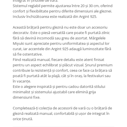
integrat în ținutele de vară.
Coliere cu Flori
Sistemul reglabil permite ajustarea între 20 și 30 cm, oferind
Coliere cu Animale
confort și flexibilitate pentru diferite dimensiuni ale gleznei.
Inclusiv închizătoarea este realizată din Argint 925.
Coliere cu Molecule
Coliere Diverse
Această brățară pentru gleznă nu este doar un accesoriu
BRĂȚĂRI
decorativ. Este o piesă versatilă care poate fi purtată zilnic
fără să devină incomodă sau greu de asortat. Mărgelele
BRĂȚĂRI CU ȘNUR REGLABIL
Miyuki sunt apreciate pentru uniformitatea și aspectul lor
Brățări din Aur cu șnur reglabil
curat, iar accentele din Argint 925 adaugă luminozitate fără
să fie ostentative.
Brățări din Argint cu șnur reglabil
Fiind realizată manual, fiecare detaliu este atent finisat
BRĂȚĂRI CU PIETRE SEMIPREȚIOASE
pentru un aspect echilibrat și plăcut vizual. Șnurul premium
Brățări din Aur cu pietre
contribuie la rezistență și confort, ceea ce face ca brățara să
poată fi purtată atât la plajă, cât și în oraș, la festivaluri sau
semiprețioase
în vacanțe.
Brățări din Argint cu pietre
Este o alegere inspirată și pentru cadou datorită stilului
semiprețioase
minimalist și sistemului ajustabil care elimină grija
Brățări elastice cu pietre
dimensiunii fixe.
semiprețioase
Completează-ți colecția de accesorii de vară cu o brățară de
BRĂȚĂRI DE PICIOR
gleznă realizată manual, confortabilă și ușor de integrat în
Brățări de picior din Aur
orice ținută.
Brățări de picior din Argint