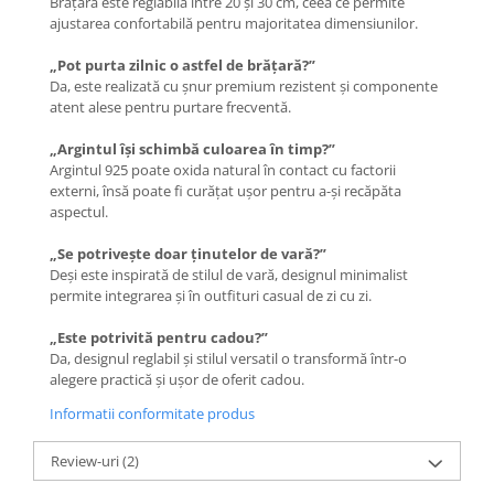
Brățara este reglabilă între 20 și 30 cm, ceea ce permite
ajustarea confortabilă pentru majoritatea dimensiunilor.
„Pot purta zilnic o astfel de brățară?”
Da, este realizată cu șnur premium rezistent și componente
atent alese pentru purtare frecventă.
„Argintul își schimbă culoarea în timp?”
Argintul 925 poate oxida natural în contact cu factorii
externi, însă poate fi curățat ușor pentru a-și recăpăta
aspectul.
„Se potrivește doar ținutelor de vară?”
Deși este inspirată de stilul de vară, designul minimalist
permite integrarea și în outfituri casual de zi cu zi.
„Este potrivită pentru cadou?”
Da, designul reglabil și stilul versatil o transformă într-o
alegere practică și ușor de oferit cadou.
Informatii conformitate produs
Review-uri
(2)