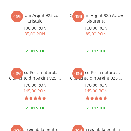
Cercei din Argint 925 cu
Cercei din Argint 925 Ac de
-15%
-15%
Cristale
Siguranta
100,00 RON
100,00 RON
85,00 RON
85,00 RON
IN STOC
IN STOC
Colier cu Perla naturala,
Colier cu Perla naturala,
-15%
-15%
elemente din Argint 925 si
elemente din Argint 925 si
margele Miyuki, multicolor
margele Miyuki, verde/kiwi
170,00 RON
170,00 RON
145,00 RON
145,00 RON
IN STOC
IN STOC
Bratara reglabila pentru
Bratara reglabila pentru
-20%
-20%