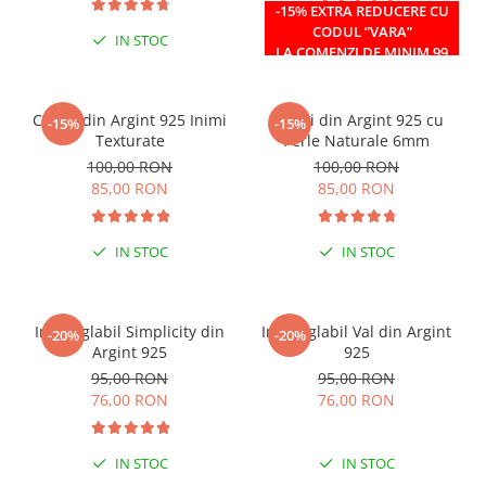
-15% EXTRA REDUCERE CU
CODUL ”VARA”
IN STOC
IN STOC
LA COMENZI DE MINIM 99
RON
Cercei din Argint 925 Inimi
Cercei din Argint 925 cu
-15%
-15%
Texturate
Perle Naturale 6mm
100,00 RON
100,00 RON
85,00 RON
85,00 RON
IN STOC
IN STOC
Inel reglabil Simplicity din
Inel reglabil Val din Argint
-20%
-20%
Argint 925
925
95,00 RON
95,00 RON
76,00 RON
76,00 RON
IN STOC
IN STOC