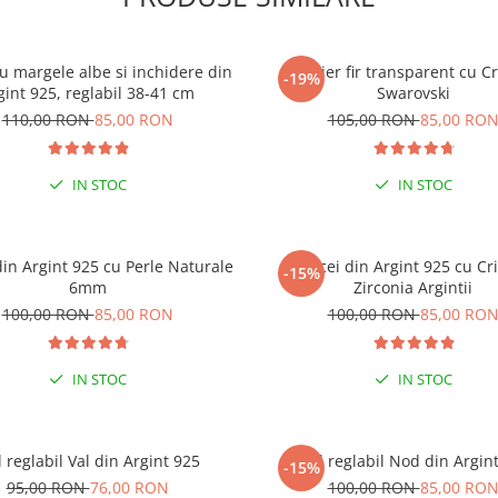
cu margele albe si inchidere din
Colier fir transparent cu Cr
-19%
gint 925, reglabil 38-41 cm
Swarovski
110,00 RON
85,00 RON
105,00 RON
85,00 RO
IN STOC
IN STOC
din Argint 925 cu Perle Naturale
Cercei din Argint 925 cu Cri
-15%
6mm
Zirconia Argintii
100,00 RON
85,00 RON
100,00 RON
85,00 RO
AL VARA ACEASTA
IN STOC
IN STOC
l reglabil Val din Argint 925
Inel reglabil Nod din Argin
-15%
95,00 RON
76,00 RON
100,00 RON
85,00 RO