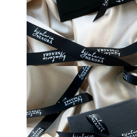
Coliere cu Animale
Coliere cu Molecule
Coliere Diverse
BRĂȚĂRI
BRĂȚĂRI CU ȘNUR REGLABIL
Brățări din Aur cu șnur reglabil
Brățări din Argint cu șnur reglabil
BRĂȚĂRI CU PIETRE SEMIPREȚIOASE
Brățări din Aur cu pietre
semiprețioase
Brățări din Argint cu pietre
semiprețioase
Brățări elastice cu pietre
semiprețioase
BRĂȚĂRI DE PICIOR
Brățări de picior din Aur
Brățări de picior din Argint
COLIERE