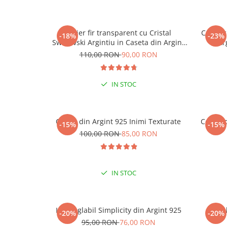
Colier fir transparent cu Cristal
Colier 
-18%
-23%
Swarovski Argintiu in Caseta din Argint
Ar
925
110,00 RON
90,00 RON
IN STOC
Cercei din Argint 925 Inimi Texturate
Cercei 
-15%
-15%
100,00 RON
85,00 RON
ESENȚI
IN STOC
Inel reglabil Simplicity din Argint 925
Ine
-20%
-20%
95,00 RON
76,00 RON