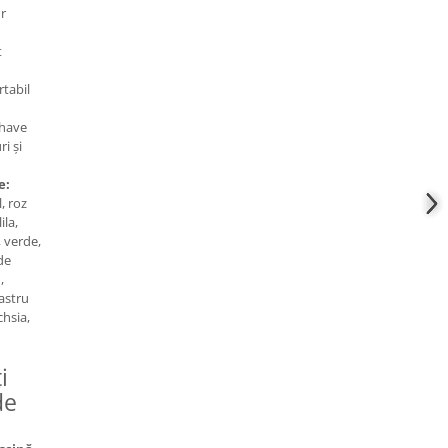
ur
t
rtabil
have
ri și
e:
, roz
ila,
, verde,
de
,
bastru
chsia,
i
de