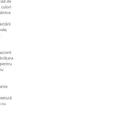
rală de
 culori
 dintre
ectării
nale,
i
 accent
 brățara
ă pentru
ou
sante
eietură
a cu