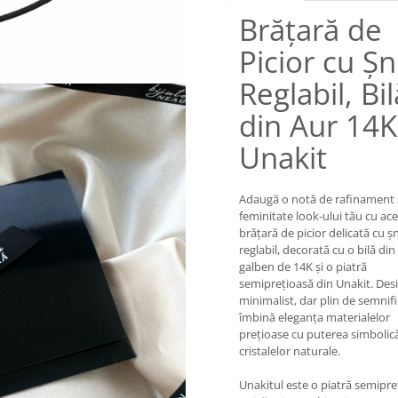
Brățară de
Picior cu Ș
Reglabil, Bil
din Aur 14K
Unakit
Adaugă o notă de rafinament 
feminitate look-ului tău cu ac
brățară de picior delicată cu ș
reglabil, decorată cu o bilă din
galben de 14K și o piatră
semiprețioasă din Unakit. Des
minimalist, dar plin de semnifi
îmbină eleganța materialelor
prețioase cu puterea simbolic
cristalelor naturale.
Unakitul este o piatră semipre