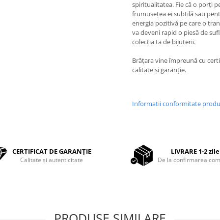
spiritualitatea. Fie că o porți 
frumusețea ei subtilă sau pen
energia pozitivă pe care o tra
va deveni rapid o piesă de sufl
colecția ta de bijuterii.
Brățara vine împreună cu certi
calitate și garanție.
Informatii conformitate prod
CERTIFICAT DE GARANȚIE
LIVRARE 1-2 zile
Calitate și autenticitate
De la confirmarea com
PRODUSE SIMILARE