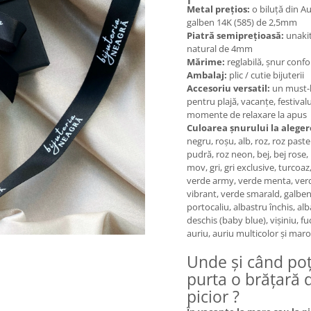
Metal prețios:
o biluță din A
galben 14K (585) de 2,5mm
Piatră semiprețioasă:
unaki
natural de 4mm
Mărime:
reglabilă, șnur confo
Ambalaj:
plic / cutie bijuterii
Accesoriu versatil:
un must-
pentru plajă, vacanțe, festivalu
momente de relaxare la apus
Culoarea șnurului la aleger
negru, roșu, alb, roz, roz pastel
pudră, roz neon, bej, bej rose, l
mov, gri, gri exclusive, turcoaz
verde army, verde menta, ver
vibrant, verde smarald, galben
portocaliu, albastru închis, al
deschis (baby blue), vișiniu, fu
auriu, auriu multicolor și maro
Unde și când poț
purta o brățară 
picior ?