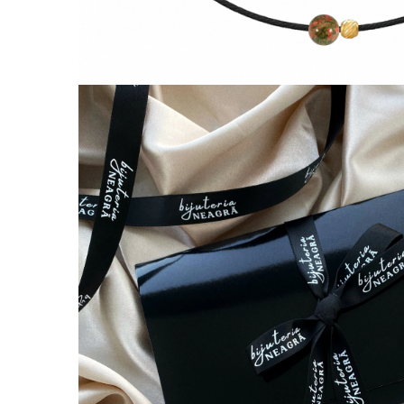
Lănțișoare cu Semilună
Lănțișoare cu Zodii
Lănțișoare cu Animale
Lănțișoare cu Molecule
Lănțișoare cu Pietre Naturale
Lănțișoare Argint Diverse
COLIERE CU PERLE
Coliere cu Perle Naturale
Coliere cu Perle Preciosa
COLIERE ȘNUR REGLABIL
Coliere cu Inimioare
Coliere cu Cruce
Coliere cu Stea
Coliere cu Soare
Coliere cu Semilună
Coliere cu Zodii
Coliere cu Flori