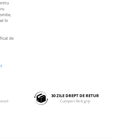
pentru
tru
nsmite,
et în
ficat de
us
30 ZILE DREPT DE RETUR
enzii
Cumperi fără griji