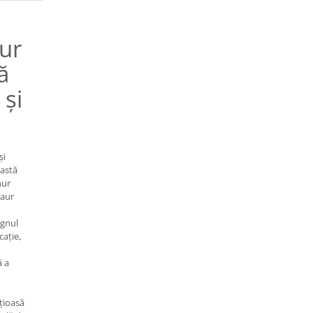
nur
ă
 și
și
eastă
nur
 aur
ignul
cație,
ă a
țioasă