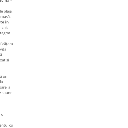
iscină
–
e plajă,
oroasă.
te în
-chic
ntegrat
 Brățara
ivită
să
xat și
tă un
la
bare la
re spune
e o
entul cu