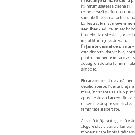
În vacanțe la mare sau la p
Îți înfrumusețează glezna și
completează perfect o ținută d
sandale fine sau o rochie vap
La festivaluri sau evenimen
aer liber
– Aduce un aer boho
ținutelor tale și este ușor de i
în outfituri lejere, de vară.
În ținute casual de zi cu zi
–
este discretă, dar vizibilă, potr
pentru momente în care vrei 
adaugi un detaliu feminin, rela
simbolic.
Fiecare moment de vară meri
detaliu aparte. Poartă brățara 
mare, în vacanță sau la o plim
apus – este acel accent fin ca
o poveste despre simplitate,
feminitate și libertate.
Această brățară de gleznă est
alegere ideală pentru femeia
modernă care îmbină rafinam