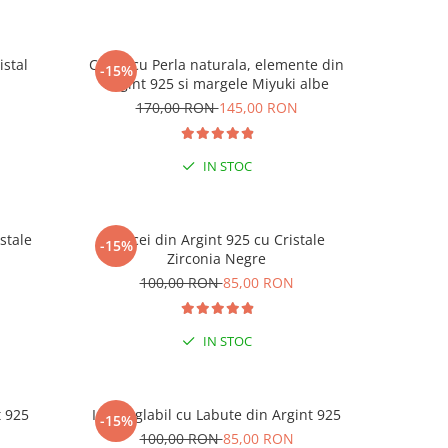
istal
Colier cu Perla naturala, elemente din
Set doua
-15%
-25%
Argint 925 si margele Miyuki albe
Negre s
N
170,00 RON
145,00 RON
19
IN STOC
stale
Cercei din Argint 925 cu Cristale
Cercei di
-15%
-15%
Zirconia Negre
N
100,00 RON
85,00 RON
1
ESENȚIAL VARA ACEASTA
SETUL VE
IN STOC
t 925
Inel reglabil cu Labute din Argint 925
Inel reg
-15%
-15%
N
100,00 RON
85,00 RON
1