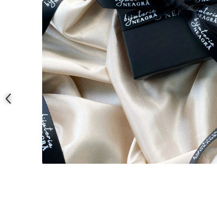
Coliere cu mărgele colorate și
Argint
Coliere cu pietre semiprețioase