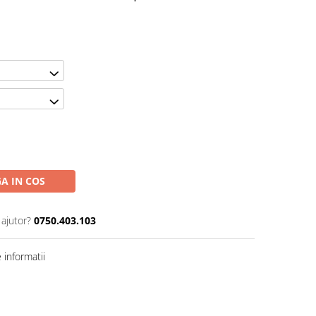
A IN COS
 ajutor?
0750.403.103
informatii