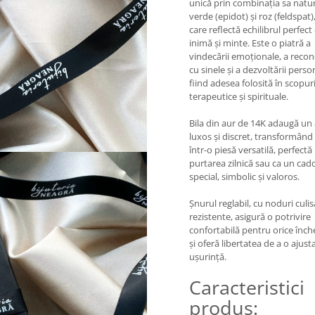
unică prin combinația sa natu
verde (epidot) și roz (feldspat),
care reflectă echilibrul perfect
inimă și minte. Este o piatră a
vindecării emoționale, a recon
cu sinele și a dezvoltării perso
fiind adesea folosită în scopur
terapeutice și spirituale.
Bila din aur de 14K adaugă un
luxos și discret, transformând
într-o piesă versatilă, perfect
purtarea zilnică sau ca un cad
special, simbolic și valoros.
Șnurul reglabil, cu noduri culi
rezistente, asigură o potrivire
confortabilă pentru orice înch
și oferă libertatea de a o ajust
ușurință.
Caracteristici
produs: