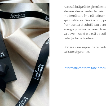
Această brățară de gleznă est
alegere ideală pentru femeia
modernă care îmbină rafinam
spiritualitatea. Fie că o porți 
frumusețea ei subtilă sau pen
energia pozitivă pe care o tra
va deveni rapid o piesă de sufl
colecția ta de bijuterii.
Brățara vine împreună cu certi
calitate și garanție.
Informatii conformitate prod