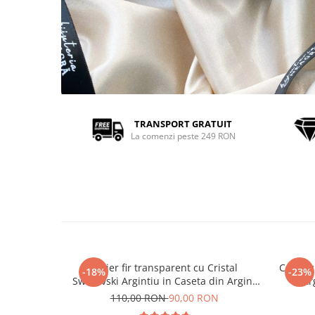
TRANSPORT GRATUIT
La comenzi peste 249 RON
Colier fir transparent cu Cristal
Colier 
-18%
-23%
Swarovski Argintiu in Caseta din Argint
Ar
925
110,00 RON
90,00 RON