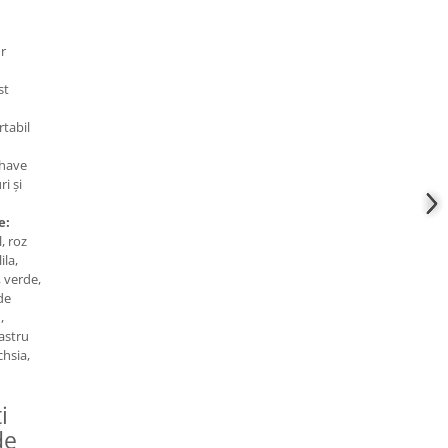
ur
st
rtabil
have
ri și
e:
, roz
ila,
, verde,
de
,
bastru
chsia,
i
de