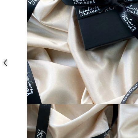
Coliere cu mărgele colorate și
Argint
Coliere cu pietre semiprețioase