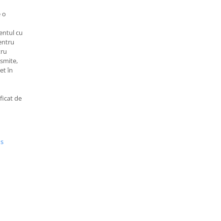
e o
entul cu
pentru
tru
nsmite,
et în
ficat de
us