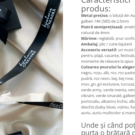
produs:
Metal prețios:
o biluță din A
galben 14K (585) de 2,5mm
Piatră semiprețioasă:
ameti
natural de 4mm
Mărime:
reglabilă, șnur confo
Ambalaj:
plic / cutie bijuterii
Accesoriu versatil:
un must-
pentru plajă, vacanțe, festivalu
momente de relaxare la apus
Culoarea șnurului la aleger
negru, roșu, alb, roz, roz pastel
pudră, roz neon, bej, bej rose, l
mov, gri, gri exclusive, turcoaz
verde army, verde menta, ver
vibrant, verde smarald, galben
portocaliu, albastru închis, al
deschis (baby blue), vișiniu, fu
auriu, auriu multicolor și maro
Unde și când poț
purta o brățară 