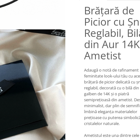
Brățară de
Picior cu Ș
Reglabil, Bil
din Aur 14K
Ametist
Adaugă o notă de rafinament 
feminitate look-ului tău cu ac
brățară de picior delicată cu ș
reglabil, decorată cu o bilă din
galben de 14K și o piatră
semiprețioasă din ametist. De
minimalist, dar plin de semnifi
îmbină eleganța materialelor
prețioase cu puterea simbolic
cristalelor naturale.
Ametistul este una dintre cele