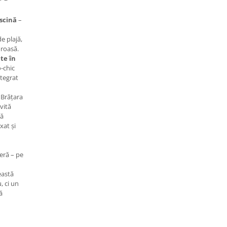
iscină
–
e plajă,
oroasă.
te în
-chic
ntegrat
 Brățara
ivită
să
xat și
eră – pe
eastă
, ci un
ă