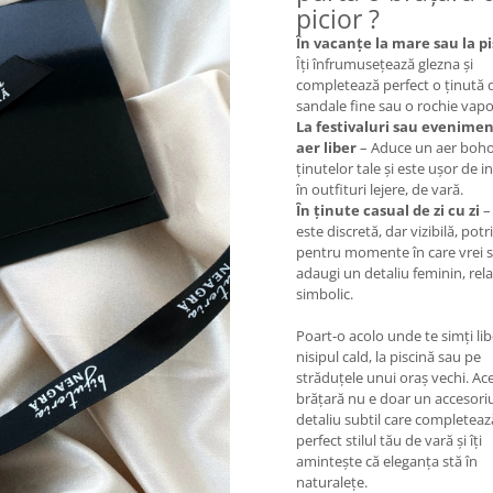
picior ?
În vacanțe la mare sau la p
Îți înfrumusețează glezna și
completează perfect o ținută d
sandale fine sau o rochie vap
La festivaluri sau evenimen
aer liber
– Aduce un aer boho
ținutelor tale și este ușor de i
în outfituri lejere, de vară.
În ținute casual de zi cu zi
–
este discretă, dar vizibilă, potr
pentru momente în care vrei 
adaugi un detaliu feminin, rela
simbolic.
Poart-o acolo unde te simți lib
nisipul cald, la piscină sau pe
străduțele unui oraș vechi. Ac
brățară nu e doar un accesoriu
detaliu subtil care completeaz
perfect stilul tău de vară și îți
amintește că eleganța stă în
naturalețe.