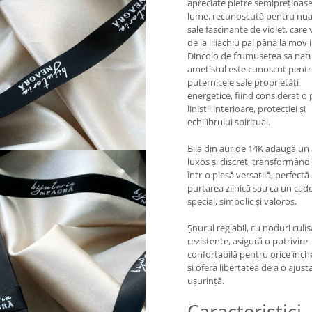
apreciate pietre semiprețioase
lume, recunoscută pentru nua
sale fascinante de violet, care 
de la liliachiu pal până la mov 
Dincolo de frumusețea sa natu
ametistul este cunoscut pent
puternicele sale proprietăți
energetice, fiind considerat o 
liniștii interioare, protecției și
echilibrului spiritual.
Bila din aur de 14K adaugă un
luxos și discret, transformând
într-o piesă versatilă, perfect
purtarea zilnică sau ca un cad
special, simbolic și valoros.
Șnurul reglabil, cu noduri culi
rezistente, asigură o potrivire
confortabilă pentru orice înch
și oferă libertatea de a o ajust
ușurință.
Caracteristici