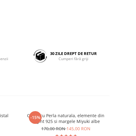
30 ZILE DREPT DE RETUR
enzii
Cumperi fără griji
istal
Colier cu Perla naturala, elemente din
Set doua
-15%
-25%
Argint 925 si margele Miyuki albe
Negre s
N
170,00 RON
145,00 RON
19