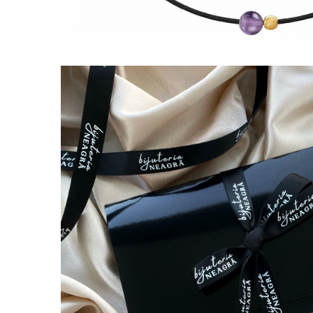
Lănțișoare cu Semilună
Lănțișoare cu Zodii
Lănțișoare cu Animale
Lănțișoare cu Molecule
Lănțișoare cu Pietre Naturale
Lănțișoare Argint Diverse
COLIERE CU PERLE
Coliere cu Perle Naturale
Coliere cu Perle Preciosa
COLIERE ȘNUR REGLABIL
Coliere cu Inimioare
Coliere cu Cruce
Coliere cu Stea
Coliere cu Soare
Coliere cu Semilună
Coliere cu Zodii
Coliere cu Flori