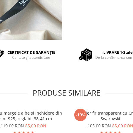
CERTIFICAT DE GARANȚIE
LIVRARE 1-2 zile
Calitate și autenticitate
De la confirmarea com
PRODUSE SIMILARE
cu margele albe si inchidere din
Colier fir transparent cu Cr
-19%
gint 925, reglabil 38-41 cm
Swarovski
110,00 RON
85,00 RON
105,00 RON
85,00 RO