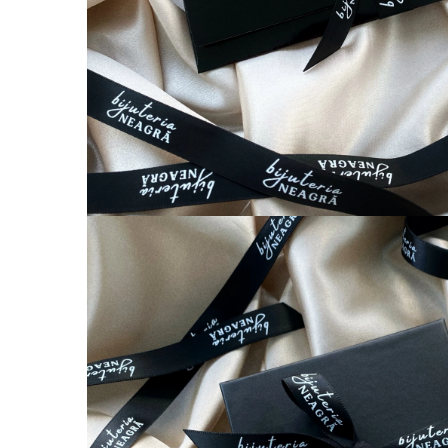
Coliere cu Animale
Coliere cu Molecule
Coliere Diverse
BRĂȚĂRI
BRĂȚĂRI CU ȘNUR REGLABIL
Brățări din Aur cu șnur reglabil
Brățări din Argint cu șnur reglabil
BRĂȚĂRI CU PIETRE SEMIPREȚIOASE
Brățări din Aur cu pietre
semiprețioase
Brățări din Argint cu pietre
semiprețioase
Brățări elastice cu pietre
semiprețioase
BRĂȚĂRI DE PICIOR
Brățări de picior din Aur
Brățări de picior din Argint
COLIERE