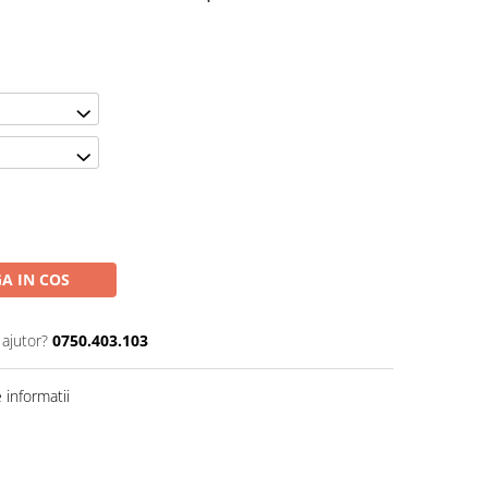
A IN COS
 ajutor?
0750.403.103
informatii