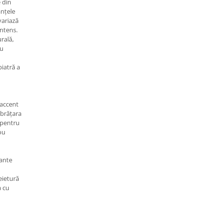
 din
nțele
variază
intens.
rală,
ru
piatră a
 accent
 brățara
ă pentru
ou
sante
eietură
a cu