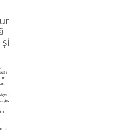
nur
ă
 și
și
eastă
nur
 aur
signul
cație,
ă a
 mai