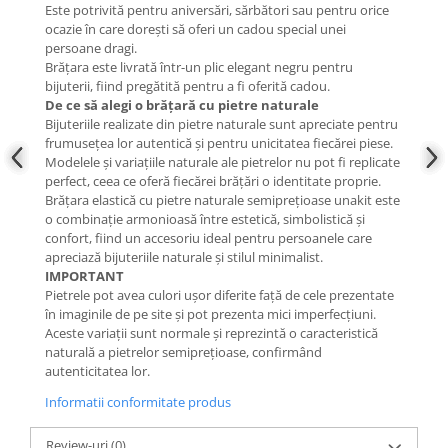
Este potrivită pentru aniversări, sărbători sau pentru orice
ocazie în care dorești să oferi un cadou special unei
persoane dragi.
Brățara este livrată într-un plic elegant negru pentru
bijuterii, fiind pregătită pentru a fi oferită cadou.
De ce să alegi o brățară cu pietre naturale
Bijuteriile realizate din pietre naturale sunt apreciate pentru
frumusețea lor autentică și pentru unicitatea fiecărei piese.
Modelele și variațiile naturale ale pietrelor nu pot fi replicate
perfect, ceea ce oferă fiecărei brățări o identitate proprie.
Brățara elastică cu pietre naturale semiprețioase unakit este
o combinație armonioasă între estetică, simbolistică și
confort, fiind un accesoriu ideal pentru persoanele care
apreciază bijuteriile naturale și stilul minimalist.
IMPORTANT
Pietrele pot avea culori ușor diferite față de cele prezentate
în imaginile de pe site și pot prezenta mici imperfecțiuni.
Aceste variații sunt normale și reprezintă o caracteristică
naturală a pietrelor semiprețioase, confirmând
autenticitatea lor.
Informatii conformitate produs
Review-uri
(0)