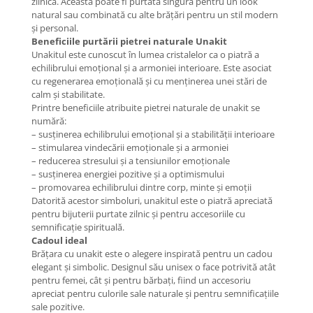
zilnică. Aceasta poate fi purtată singură pentru un look
COLIERE
natural sau combinată cu alte brățări pentru un stil modern
și personal.
Coliere cu mărgele colorate și
Beneficiile purtării pietrei naturale Unakit
Argint
Unakitul este cunoscut în lumea cristalelor ca o piatră a
echilibrului emoțional și a armoniei interioare. Este asociat
Coliere cu pietre semiprețioase
cu regenerarea emoțională și cu menținerea unei stări de
calm și stabilitate.
Printre beneficiile atribuite pietrei naturale de unakit se
numără:
– susținerea echilibrului emoțional și a stabilității interioare
– stimularea vindecării emoționale și a armoniei
– reducerea stresului și a tensiunilor emoționale
– susținerea energiei pozitive și a optimismului
– promovarea echilibrului dintre corp, minte și emoții
Datorită acestor simboluri, unakitul este o piatră apreciată
pentru bijuterii purtate zilnic și pentru accesoriile cu
semnificație spirituală.
Cadoul ideal
Brățara cu unakit este o alegere inspirată pentru un cadou
elegant și simbolic. Designul său unisex o face potrivită atât
pentru femei, cât și pentru bărbați, fiind un accesoriu
apreciat pentru culorile sale naturale și pentru semnificațiile
sale pozitive.