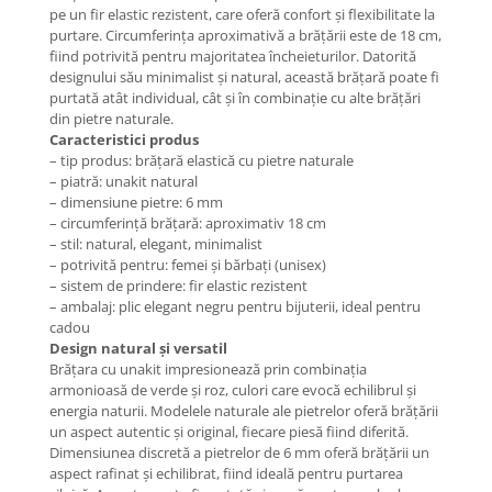
Coliere cu Flori
pe un fir elastic rezistent, care oferă confort și flexibilitate la
purtare. Circumferința aproximativă a brățării este de 18 cm,
Coliere cu Animale
fiind potrivită pentru majoritatea încheieturilor. Datorită
Coliere cu Molecule
designului său minimalist și natural, această brățară poate fi
Coliere Diverse
purtată atât individual, cât și în combinație cu alte brățări
din pietre naturale.
BRĂȚĂRI
Caracteristici produs
BRĂȚĂRI CU ȘNUR REGLABIL
– tip produs: brățară elastică cu pietre naturale
– piatră: unakit natural
Brățări din Aur cu șnur reglabil
– dimensiune pietre: 6 mm
Brățări din Argint cu șnur reglabil
– circumferință brățară: aproximativ 18 cm
BRĂȚĂRI CU PIETRE SEMIPREȚIOASE
– stil: natural, elegant, minimalist
– potrivită pentru: femei și bărbați (unisex)
Brățări din Aur cu pietre
– sistem de prindere: fir elastic rezistent
semiprețioase
– ambalaj: plic elegant negru pentru bijuterii, ideal pentru
Brățări din Argint cu pietre
cadou
semiprețioase
Design natural și versatil
Brățara cu unakit impresionează prin combinația
Brățări elastice cu pietre
armonioasă de verde și roz, culori care evocă echilibrul și
semiprețioase
energia naturii. Modelele naturale ale pietrelor oferă brățării
BRĂȚĂRI DE PICIOR
un aspect autentic și original, fiecare piesă fiind diferită.
Dimensiunea discretă a pietrelor de 6 mm oferă brățării un
Brățări de picior din Aur
aspect rafinat și echilibrat, fiind ideală pentru purtarea
Brățări de picior din Argint