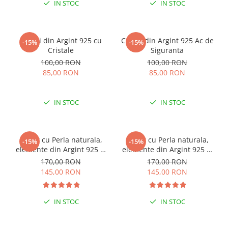
IN STOC
IN STOC
Cercei din Argint 925 cu
Cercei din Argint 925 Ac de
-15%
-15%
Cristale
Siguranta
100,00 RON
100,00 RON
85,00 RON
85,00 RON
IN STOC
IN STOC
Colier cu Perla naturala,
Colier cu Perla naturala,
-15%
-15%
elemente din Argint 925 si
elemente din Argint 925 si
margele Miyuki, multicolor
margele Miyuki, verde/kiwi
170,00 RON
170,00 RON
145,00 RON
145,00 RON
IN STOC
IN STOC