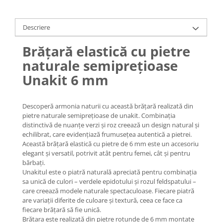
Lănțișoare cu Soare
Lănțișoare cu Semilună
Descriere
Lănțișoare cu Zodii
Lănțișoare cu Animale
Brățară elastică cu pietre
Lănțișoare cu Molecule
naturale semiprețioase
Lănțișoare cu Pietre Naturale
Unakit 6 mm
Lănțișoare Argint Diverse
COLIERE CU PERLE
Descoperă armonia naturii cu această brățară realizată din
Coliere cu Perle Naturale
pietre naturale semiprețioase de unakit. Combinația
Coliere cu Perle Preciosa
distinctivă de nuanțe verzi și roz creează un design natural și
COLIERE ȘNUR REGLABIL
echilibrat, care evidențiază frumusețea autentică a pietrei.
Această brățară elastică cu pietre de 6 mm este un accesoriu
Coliere cu Inimioare
elegant și versatil, potrivit atât pentru femei, cât și pentru
Coliere cu Cruce
bărbați.
Unakitul este o piatră naturală apreciată pentru combinația
Coliere cu Stea
sa unică de culori – verdele epidotului și rozul feldspatului –
Coliere cu Soare
care creează modele naturale spectaculoase. Fiecare piatră
are variații diferite de culoare și textură, ceea ce face ca
Coliere cu Semilună
fiecare brățară să fie unică.
Coliere cu Zodii
Brățara este realizată din pietre rotunde de 6 mm montate