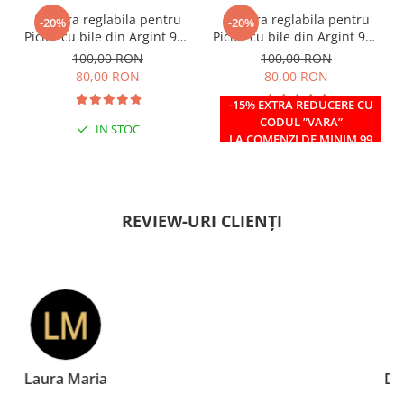
Bratara reglabila pentru
Bratara reglabila pentru
-20%
-20%
Picior cu bile din Argint 925
Picior cu bile din Argint 925
si margele Miyuki rosii
si margele Miyuki verzi
100,00 RON
100,00 RON
80,00 RON
80,00 RON
-15% EXTRA REDUCERE CU
CODUL ”VARA”
IN STOC
IN STOC
LA COMENZI DE MINIM 99
RON
REVIEW-URI CLIENȚI
Doina Georgescu