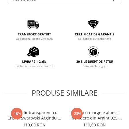
TRANSPORT GRATUIT
CERTIFICAT DE GARANȚIE
La comenzi peste 249 RON
Calitate și autenticitate
LIVRARE 1-2 zile
30 ZILE DREPT DE RETUR
De la confirmarea comenzii
Cumperi fără griji
PRODUSE SIMILARE
Colier fir transparent cu
Colier cu margele albe si
-18%
-23%
Cristal Swarovski Argintiu in
inchidere din Argint 925,
Caseta din Argint 925
reglabil 38-41 cm
110,00 RON
110,00 RON