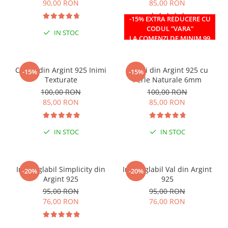
90,00 RON
85,00 RON
-15% EXTRA REDUCERE CU
CODUL ”VARA”
IN STOC
IN STOC
LA COMENZI DE MINIM 99
RON
Cercei din Argint 925 Inimi
Cercei din Argint 925 cu
-15%
-15%
Texturate
Perle Naturale 6mm
100,00 RON
100,00 RON
85,00 RON
85,00 RON
IN STOC
IN STOC
Inel reglabil Simplicity din
Inel reglabil Val din Argint
-20%
-20%
Argint 925
925
95,00 RON
95,00 RON
76,00 RON
76,00 RON