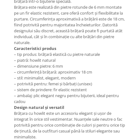
brățară într-o bijuterie specială.
Coliere cu Flori
Brățara este realizată din pietre rotunde de 6 mm montate
Coliere cu Animale
pe un fir elastic rezistent, care oferă confort și flexibilitate la
Coliere cu Molecule
purtare. Circumferința aproximativă a brățării este de 18 cm,
fiind potrivită pentru majoritatea încheieturilor. Datorită
Coliere Diverse
designului său discret, această brățară poate fi purtată atât
BRĂȚĂRI
individual, cât și în combinație cu alte brățări din pietre
naturale.
BRĂȚĂRI CU ȘNUR REGLABIL
Caracteristici produs
Brățări din Aur cu șnur reglabil
– tip produs: brățară elastică cu pietre naturale
– piatră: howlit natural
Brățări din Argint cu șnur reglabil
– dimensiune pietre: 6 mm
BRĂȚĂRI CU PIETRE SEMIPREȚIOASE
– circumferință brățară: aproximativ 18 cm
Brățări din Aur cu pietre
– stil: minimalist, elegant, modern
semiprețioase
– potrivită pentru: femei și bărbați (unisex)
– sistem de prindere: fir elastic rezistent
Brățări din Argint cu pietre
– ambalaj: plic elegant negru pentru bijuterii, ideal pentru
semiprețioase
cadou
Brățări elastice cu pietre
Design natural și versatil
semiprețioase
Brățara cu howlit este un accesoriu elegant și ușor de
integrat în orice stil vestimentar. Nuanțele sale neutre o fac
BRĂȚĂRI DE PICIOR
potrivită pentru orice combinație de culori și pentru orice tip
Brățări de picior din Aur
de ținută, de la outfituri casual până la stiluri elegante sau
minimaliste.
Brățări de picior din Argint