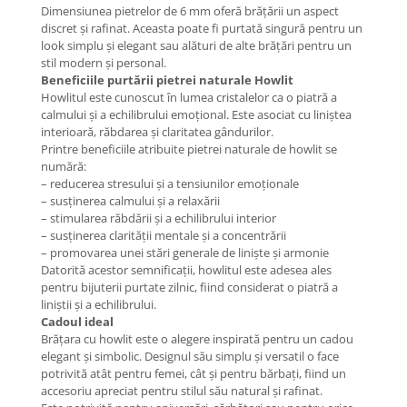
Dimensiunea pietrelor de 6 mm oferă brățării un aspect
COLIERE
discret și rafinat. Aceasta poate fi purtată singură pentru un
look simplu și elegant sau alături de alte brățări pentru un
Coliere cu mărgele colorate și
stil modern și personal.
Argint
Beneficiile purtării pietrei naturale Howlit
Coliere cu pietre semiprețioase
Howlitul este cunoscut în lumea cristalelor ca o piatră a
calmului și a echilibrului emoțional. Este asociat cu liniștea
interioară, răbdarea și claritatea gândurilor.
Printre beneficiile atribuite pietrei naturale de howlit se
numără:
– reducerea stresului și a tensiunilor emoționale
– susținerea calmului și a relaxării
– stimularea răbdării și a echilibrului interior
– susținerea clarității mentale și a concentrării
– promovarea unei stări generale de liniște și armonie
Datorită acestor semnificații, howlitul este adesea ales
pentru bijuterii purtate zilnic, fiind considerat o piatră a
liniștii și a echilibrului.
Cadoul ideal
Brățara cu howlit este o alegere inspirată pentru un cadou
elegant și simbolic. Designul său simplu și versatil o face
potrivită atât pentru femei, cât și pentru bărbați, fiind un
accesoriu apreciat pentru stilul său natural și rafinat.