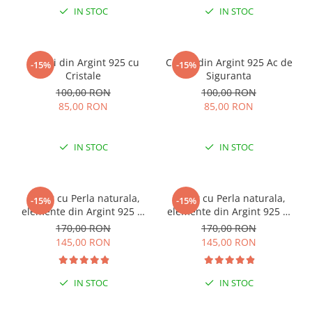
IN STOC
IN STOC
Cercei din Argint 925 cu
Cercei din Argint 925 Ac de
-15%
-15%
Cristale
Siguranta
100,00 RON
100,00 RON
85,00 RON
85,00 RON
IN STOC
IN STOC
Colier cu Perla naturala,
Colier cu Perla naturala,
-15%
-15%
elemente din Argint 925 si
elemente din Argint 925 si
margele Miyuki, multicolor
margele Miyuki, verde/kiwi
170,00 RON
170,00 RON
145,00 RON
145,00 RON
IN STOC
IN STOC