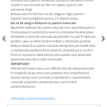
Este potrivită pentru aniversări, sărbători sau pentru orice
ocazie în care dorești să oferi un cadou special unei
persoane dragi.
Brățara este livrată într-un plic elegant negru pentru
bijuterii, fiind pregătită pentru a fi oferită cadou.
De ce să alegi o brățară cu pietre naturale
Bijuteriile realizate din pietre naturale sunt apreciate pentru
frumusețea lor autentică și pentru unicitatea fiecărei piese.
Modelele și texturile naturale ale pietrelor nu pot fi replicate
perfect, ceea ce oferă fiecărei brățări o identitate proprie.
Brățara elastică cu pietre naturale semiprețioase howlit este
o combinație perfectă între estetică, simbolistică și confort,
fiind un accesoriu ideal pentru persoanele care apreciază
bijuteriile naturale și stilul minimalist.
IMPORTANT
Pietrele pot avea culori ușor diferite față de cele prezentate
în imaginile de pe site și pot prezenta mici imperfecțiuni.
Aceste variații sunt normale și reprezintă o caracteristică
naturală a pietrelor semiprețioase, confirmând
autenticitatea lor.
Informatii conformitate produs