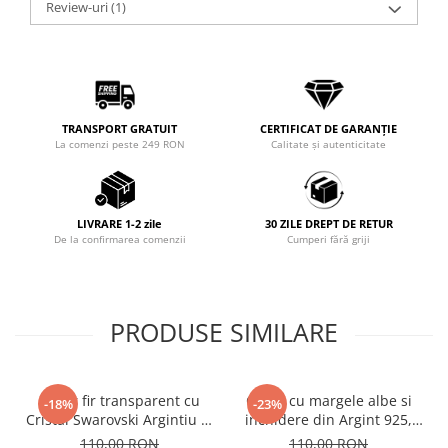
Review-uri
(1)
TRANSPORT GRATUIT
CERTIFICAT DE GARANȚIE
La comenzi peste 249 RON
Calitate și autenticitate
LIVRARE 1-2 zile
30 ZILE DREPT DE RETUR
De la confirmarea comenzii
Cumperi fără griji
PRODUSE SIMILARE
Colier fir transparent cu
Colier cu margele albe si
-18%
-23%
Cristal Swarovski Argintiu in
inchidere din Argint 925,
Caseta din Argint 925
reglabil 38-41 cm
110,00 RON
110,00 RON