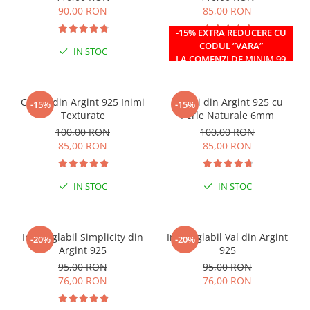
90,00 RON
85,00 RON
-15% EXTRA REDUCERE CU
CODUL ”VARA”
IN STOC
IN STOC
LA COMENZI DE MINIM 99
RON
Cercei din Argint 925 Inimi
Cercei din Argint 925 cu
-15%
-15%
Texturate
Perle Naturale 6mm
100,00 RON
100,00 RON
85,00 RON
85,00 RON
IN STOC
IN STOC
Inel reglabil Simplicity din
Inel reglabil Val din Argint
-20%
-20%
Argint 925
925
95,00 RON
95,00 RON
76,00 RON
76,00 RON