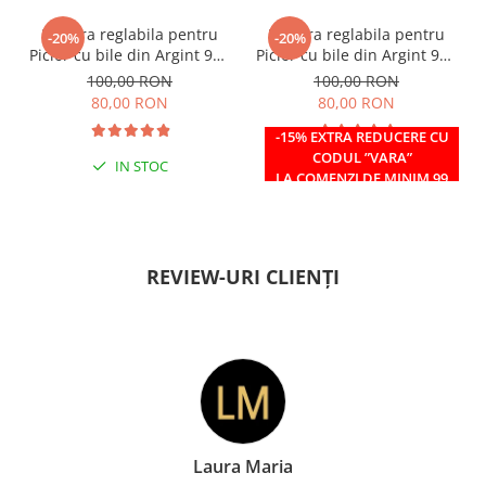
Bratara reglabila pentru
Bratara reglabila pentru
-20%
-20%
Picior cu bile din Argint 925
Picior cu bile din Argint 925
si margele Miyuki rosii
si margele Miyuki verzi
100,00 RON
100,00 RON
80,00 RON
80,00 RON
-15% EXTRA REDUCERE CU
CODUL ”VARA”
IN STOC
IN STOC
LA COMENZI DE MINIM 99
RON
REVIEW-URI CLIENȚI
Doina Georgescu