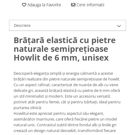
Lănțișoare cu Soare
Adauga la Favorite
Cere informatii
Lănțișoare cu Semilună
Lănțișoare cu Zodii
Lănțișoare cu Animale
Descriere
Lănțișoare cu Molecule
Brățară elastică cu pietre
Lănțișoare cu Pietre Naturale
naturale semiprețioase
Lănțișoare Argint Diverse
Howlit de 6 mm, unisex
COLIERE CU PERLE
Coliere cu Perle Naturale
Descoperă eleganța simplă și energia calmantă a acestei
Coliere cu Perle Preciosa
brățări realizate din pietre naturale semiprețioase de howlit.
COLIERE ȘNUR REGLABIL
Cu un aspect rafinat, caracterizat de nuanțe de alb cu vene
delicate gri, această brățară elastică cu pietre de 6 mm oferă
Coliere cu Inimioare
un stil minimalist și modern. Este un accesoriu versatil,
Coliere cu Cruce
potrivit atât pentru femei, cât și pentru bărbați, ideal pentru
Coliere cu Stea
purtarea zilnică.
Howlitul este apreciat pentru aspectul său elegant,
Coliere cu Soare
asemănător marmurei, care oferă fiecărei pietre un model
Coliere cu Semilună
natural unic. Contrastul subtil dintre fondul alb și liniile gri
Coliere cu Zodii
creează un design natural deosebit, transformând fiecare