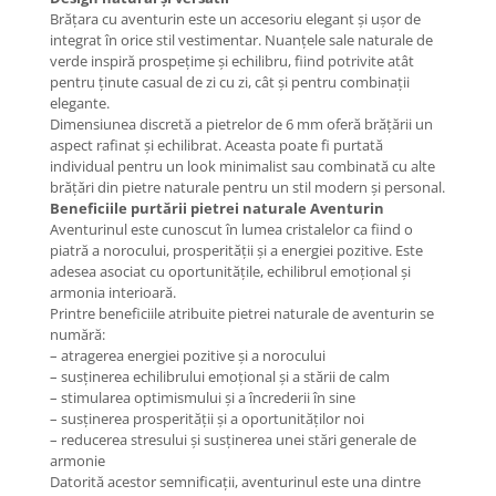
Brățara cu aventurin este un accesoriu elegant și ușor de
COLIERE
integrat în orice stil vestimentar. Nuanțele sale naturale de
Coliere cu mărgele colorate și
verde inspiră prospețime și echilibru, fiind potrivite atât
Argint
pentru ținute casual de zi cu zi, cât și pentru combinații
elegante.
Coliere cu pietre semiprețioase
Dimensiunea discretă a pietrelor de 6 mm oferă brățării un
aspect rafinat și echilibrat. Aceasta poate fi purtată
individual pentru un look minimalist sau combinată cu alte
brățări din pietre naturale pentru un stil modern și personal.
Beneficiile purtării pietrei naturale Aventurin
Aventurinul este cunoscut în lumea cristalelor ca fiind o
piatră a norocului, prosperității și a energiei pozitive. Este
adesea asociat cu oportunitățile, echilibrul emoțional și
armonia interioară.
Printre beneficiile atribuite pietrei naturale de aventurin se
numără:
– atragerea energiei pozitive și a norocului
– susținerea echilibrului emoțional și a stării de calm
– stimularea optimismului și a încrederii în sine
– susținerea prosperității și a oportunităților noi
– reducerea stresului și susținerea unei stări generale de
armonie
Datorită acestor semnificații, aventurinul este una dintre