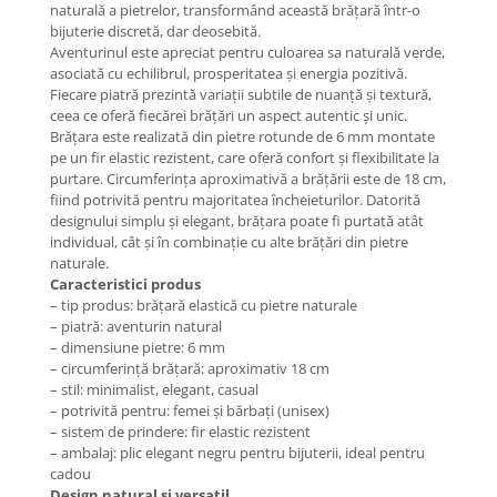
Coliere cu Flori
naturală a pietrelor, transformând această brățară într-o
bijuterie discretă, dar deosebită.
Coliere cu Animale
Aventurinul este apreciat pentru culoarea sa naturală verde,
Coliere cu Molecule
asociată cu echilibrul, prosperitatea și energia pozitivă.
Fiecare piatră prezintă variații subtile de nuanță și textură,
Coliere Diverse
ceea ce oferă fiecărei brățări un aspect autentic și unic.
BRĂȚĂRI
Brățara este realizată din pietre rotunde de 6 mm montate
pe un fir elastic rezistent, care oferă confort și flexibilitate la
BRĂȚĂRI CU ȘNUR REGLABIL
purtare. Circumferința aproximativă a brățării este de 18 cm,
Brățări din Aur cu șnur reglabil
fiind potrivită pentru majoritatea încheieturilor. Datorită
Brățări din Argint cu șnur reglabil
designului simplu și elegant, brățara poate fi purtată atât
individual, cât și în combinație cu alte brățări din pietre
BRĂȚĂRI CU PIETRE SEMIPREȚIOASE
naturale.
Brățări din Aur cu pietre
Caracteristici produs
semiprețioase
– tip produs: brățară elastică cu pietre naturale
Brățări din Argint cu pietre
– piatră: aventurin natural
– dimensiune pietre: 6 mm
semiprețioase
– circumferință brățară: aproximativ 18 cm
Brățări elastice cu pietre
– stil: minimalist, elegant, casual
semiprețioase
– potrivită pentru: femei și bărbați (unisex)
BRĂȚĂRI DE PICIOR
– sistem de prindere: fir elastic rezistent
– ambalaj: plic elegant negru pentru bijuterii, ideal pentru
Brățări de picior din Aur
cadou
Brățări de picior din Argint
Design natural și versatil