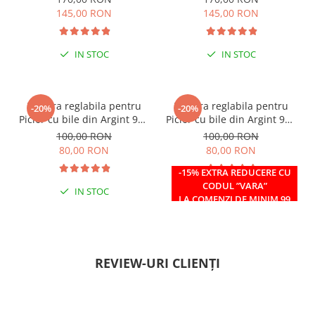
145,00 RON
145,00 RON
IN STOC
IN STOC
Bratara reglabila pentru
Bratara reglabila pentru
-20%
-20%
Picior cu bile din Argint 925
Picior cu bile din Argint 925
si margele Miyuki rosii
si margele Miyuki verzi
100,00 RON
100,00 RON
80,00 RON
80,00 RON
-15% EXTRA REDUCERE CU
CODUL ”VARA”
IN STOC
IN STOC
LA COMENZI DE MINIM 99
RON
REVIEW-URI CLIENȚI