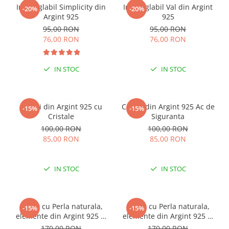
Inel reglabil Simplicity din
Inel reglabil Val din Argint
-20%
-20%
Argint 925
925
95,00 RON
95,00 RON
76,00 RON
76,00 RON
IN STOC
IN STOC
Cercei din Argint 925 cu
Cercei din Argint 925 Ac de
-15%
-15%
Cristale
Siguranta
100,00 RON
100,00 RON
85,00 RON
85,00 RON
IN STOC
IN STOC
Colier cu Perla naturala,
Colier cu Perla naturala,
-15%
-15%
elemente din Argint 925 si
elemente din Argint 925 si
margele Miyuki, multicolor
margele Miyuki, verde/kiwi
170,00 RON
170,00 RON