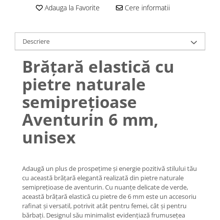
Lănțișoare cu Soare
Adauga la Favorite
Cere informatii
Lănțișoare cu Semilună
Lănțișoare cu Zodii
Lănțișoare cu Animale
Descriere
Lănțișoare cu Molecule
Brățară elastică cu
Lănțișoare cu Pietre Naturale
pietre naturale
Lănțișoare Argint Diverse
COLIERE CU PERLE
semiprețioase
Coliere cu Perle Naturale
Aventurin 6 mm,
Coliere cu Perle Preciosa
unisex
COLIERE ȘNUR REGLABIL
Coliere cu Inimioare
Coliere cu Cruce
Adaugă un plus de prospețime și energie pozitivă stilului tău
Coliere cu Stea
cu această brățară elegantă realizată din pietre naturale
Coliere cu Soare
semiprețioase de aventurin. Cu nuanțe delicate de verde,
această brățară elastică cu pietre de 6 mm este un accesoriu
Coliere cu Semilună
rafinat și versatil, potrivit atât pentru femei, cât și pentru
Coliere cu Zodii
bărbați. Designul său minimalist evidențiază frumusețea