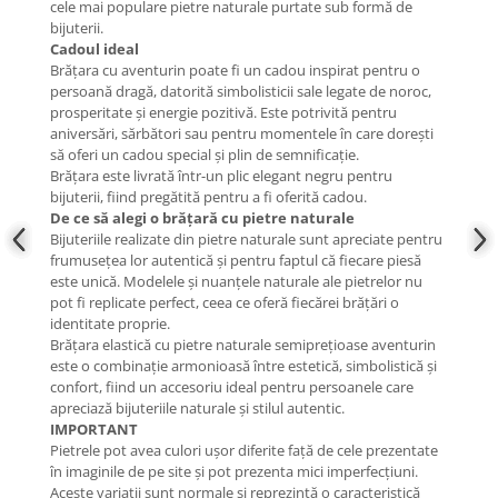
cele mai populare pietre naturale purtate sub formă de
bijuterii.
Cadoul ideal
Brățara cu aventurin poate fi un cadou inspirat pentru o
persoană dragă, datorită simbolisticii sale legate de noroc,
prosperitate și energie pozitivă. Este potrivită pentru
aniversări, sărbători sau pentru momentele în care dorești
să oferi un cadou special și plin de semnificație.
Brățara este livrată într-un plic elegant negru pentru
bijuterii, fiind pregătită pentru a fi oferită cadou.
De ce să alegi o brățară cu pietre naturale
Bijuteriile realizate din pietre naturale sunt apreciate pentru
frumusețea lor autentică și pentru faptul că fiecare piesă
este unică. Modelele și nuanțele naturale ale pietrelor nu
pot fi replicate perfect, ceea ce oferă fiecărei brățări o
identitate proprie.
Brățara elastică cu pietre naturale semiprețioase aventurin
este o combinație armonioasă între estetică, simbolistică și
confort, fiind un accesoriu ideal pentru persoanele care
apreciază bijuteriile naturale și stilul autentic.
IMPORTANT
Pietrele pot avea culori ușor diferite față de cele prezentate
în imaginile de pe site și pot prezenta mici imperfecțiuni.
Aceste variații sunt normale și reprezintă o caracteristică