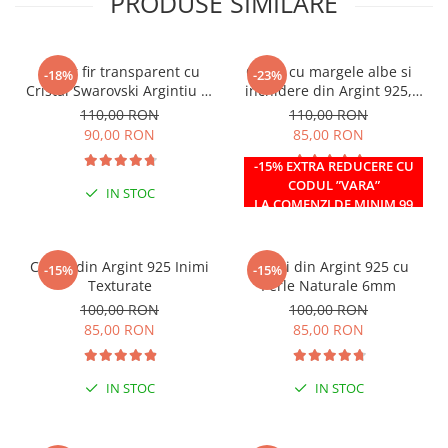
PRODUSE SIMILARE
Colier fir transparent cu
Colier cu margele albe si
-18%
-23%
Cristal Swarovski Argintiu in
inchidere din Argint 925,
Caseta din Argint 925
reglabil 38-41 cm
110,00 RON
110,00 RON
90,00 RON
85,00 RON
-15% EXTRA REDUCERE CU
CODUL ”VARA”
IN STOC
IN STOC
LA COMENZI DE MINIM 99
RON
Cercei din Argint 925 Inimi
Cercei din Argint 925 cu
-15%
-15%
Texturate
Perle Naturale 6mm
100,00 RON
100,00 RON
85,00 RON
85,00 RON
IN STOC
IN STOC