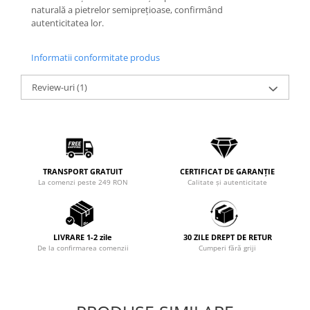
naturală a pietrelor semiprețioase, confirmând
autenticitatea lor.
Informatii conformitate produs
Review-uri
(1)
TRANSPORT GRATUIT
CERTIFICAT DE GARANȚIE
La comenzi peste 249 RON
Calitate și autenticitate
LIVRARE 1-2 zile
30 ZILE DREPT DE RETUR
De la confirmarea comenzii
Cumperi fără griji