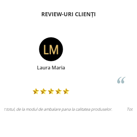
REVIEW-URI CLIENȚI
Doina Georgescu
duselor.
Totul la superlativ! Produsul, fix descrierea, ambalaj, livrare.
Mulțumesc.