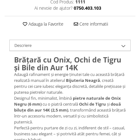
Lănțișoare cu Semilună
Cod Produs:
1111
Ai nevoie de ajutor?
0750.403.103
Lănțișoare cu Zodii
Lănțișoare cu Animale
Adauga la Favorite
Cere informatii
Lănțișoare cu Molecule
Lănțișoare cu Pietre Naturale
Lănțișoare Argint Diverse
Descriere
COLIERE CU PERLE
Brățară cu Onix, Ochi de Tigru
Coliere cu Perle Naturale
și Bile din Aur 14K
Coliere cu Perle Preciosa
Adaugă rafinament și energie ținutei tale cu această brățară
COLIERE ȘNUR REGLABIL
realizată manual în atelierul
Bijuteria Neagră
, creată
Coliere cu Inimioare
pentru cei care iubesc eleganța discretă, detaliile prețioase și
puterea pietrelor naturale.
Coliere cu Cruce
Designul fin, minimalist, îmbină
pietre naturale de Onix
Coliere cu Stea
Negru (6 mm)
cu o piatră centrală
Ochi de Tigru
și
două
biluțe din aur 14K (2,5 mm)
, transformând această brățară
Coliere cu Soare
într-un accesoriu modern, versatil și cu simbolistică
Coliere cu Semilună
puternică.
Coliere cu Zodii
Perfectă pentru purtare de zi cu zi, indiferent de stil – casual,
business sau elegant – și potrivită atât pentru femei, cât și
Coliere cu Flori
pentru bărbați.