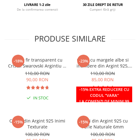
LIVRARE 1-2 zile
30 ZILE DREPT DE RETUR
De la confirmarea comenzii
Cumperi fără griji
PRODUSE SIMILARE
Colier fir transparent cu
Colier cu margele albe si
-18%
-23%
Cristal Swarovski Argintiu in
inchidere din Argint 925,
Caseta din Argint 925
reglabil 38-41 cm
110,00 RON
110,00 RON
90,00 RON
85,00 RON
-15% EXTRA REDUCERE CU
CODUL ”VARA”
IN STOC
IN STOC
LA COMENZI DE MINIM 99
RON
Cercei din Argint 925 Inimi
Cercei din Argint 925 cu
-15%
-15%
Texturate
Perle Naturale 6mm
100,00 RON
100,00 RON