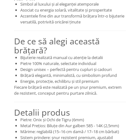
Simbol al luxului și al eleganței atemporale
Coliere cu mărgele colorate și
Asociat cu energia solară, vitalitate și prosperitate
Argint
Accentele fine din aur transformă brățara într-o bijuterie
versatilă, potrivită oricărei ținute
Coliere cu pietre semiprețioase
De ce să alegi această
brățară?
Bijuterie realizată manual cu atenție la detalii
Pietre 100% naturale, selectate individual
Design unisex – perfectă pentru cupluri și cadouri
Brățară elegantă, minimalistă, cu simbolism profund
Energie, protecție, echilibru și stil premium
Fiecare brățară este realizată pe un șnur premium, extrem
de rezistent, conceput pentru purtare zilnică.
Detalii produs
Pietre: Onix și Ochi de Tigru (6mm)
Metal Prețios: Biluțe din Aur galben 585 - 14K (2,5mm)
Mărime: reglabilă (15–16 cm damă / 17–18 cm bărbat)
Sistem prindere: șnur rezistent premium, ajustabil