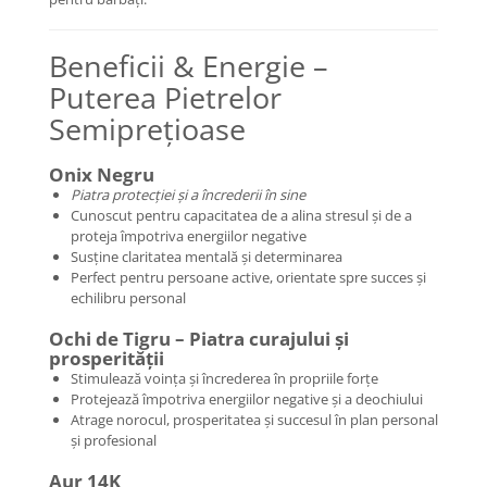
Coliere cu Animale
Coliere cu Molecule
Beneficii & Energie –
Coliere Diverse
Puterea Pietrelor
BRĂȚĂRI
Semiprețioase
BRĂȚĂRI CU ȘNUR REGLABIL
Brățări din Aur cu șnur reglabil
Onix Negru
Brățări din Argint cu șnur reglabil
Piatra protecției și a încrederii în sine
BRĂȚĂRI CU PIETRE SEMIPREȚIOASE
Cunoscut pentru capacitatea de a alina stresul și de a
proteja împotriva energiilor negative
Brățări din Aur cu pietre
Susține claritatea mentală și determinarea
semiprețioase
Perfect pentru persoane active, orientate spre succes și
Brățări din Argint cu pietre
echilibru personal
semiprețioase
Ochi de Tigru – Piatra curajului și
Brățări elastice cu pietre
prosperității
semiprețioase
Stimulează voința și încrederea în propriile forțe
BRĂȚĂRI DE PICIOR
Protejează împotriva energiilor negative și a deochiului
Atrage norocul, prosperitatea și succesul în plan personal
Brățări de picior din Aur
și profesional
Brățări de picior din Argint
Aur 14K
COLIERE