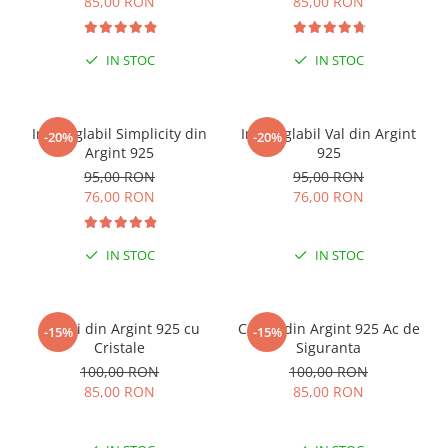
85,00 RON
85,00 RON
IN STOC
IN STOC
Inel reglabil Simplicity din
Inel reglabil Val din Argint
-20%
-20%
Argint 925
925
95,00 RON
95,00 RON
76,00 RON
76,00 RON
IN STOC
IN STOC
Cercei din Argint 925 cu
Cercei din Argint 925 Ac de
-15%
-15%
Cristale
Siguranta
100,00 RON
100,00 RON
85,00 RON
85,00 RON