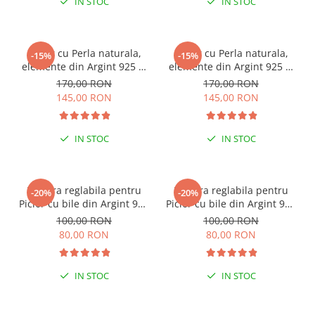
IN STOC
IN STOC
Colier cu Perla naturala,
Colier cu Perla naturala,
-15%
-15%
elemente din Argint 925 si
elemente din Argint 925 si
margele Miyuki, multicolor
margele Miyuki, verde/kiwi
170,00 RON
170,00 RON
145,00 RON
145,00 RON
IN STOC
IN STOC
ESENȚIAL VARA ACEASTA
ESENȚIAL VARA ACEASTA
Bratara reglabila pentru
Bratara reglabila pentru
-20%
-20%
Picior cu bile din Argint 925
Picior cu bile din Argint 925
si margele Miyuki rosii
si margele Miyuki verzi
100,00 RON
100,00 RON
80,00 RON
80,00 RON
IN STOC
IN STOC
PENTRU ZILE ÎNSORITE
PENTRU ZILE ÎNSORITE