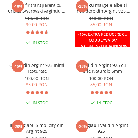
Colier fir transparent cu
Colier cu margele albe si
-18%
-23%
Cristal Swarovski Argintiu in
inchidere din Argint 925,
Caseta din Argint 925
reglabil 38-41 cm
110,00 RON
110,00 RON
90,00 RON
85,00 RON
-15% EXTRA REDUCERE CU
CODUL ”VARA”
IN STOC
IN STOC
LA COMENZI DE MINIM 99
RON
Cercei din Argint 925 Inimi
Cercei din Argint 925 cu
-15%
-15%
Texturate
Perle Naturale 6mm
100,00 RON
100,00 RON
85,00 RON
85,00 RON
IN STOC
IN STOC
Inel reglabil Simplicity din
Inel reglabil Val din Argint
-20%
-20%
Argint 925
925