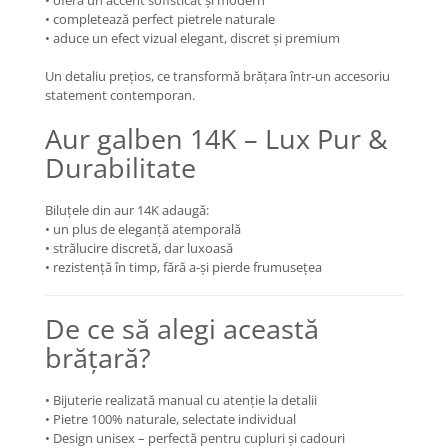
• oferă un accent sofisticat și modern
• completează perfect pietrele naturale
COLIERE
• aduce un efect vizual elegant, discret și premium
Coliere cu mărgele colorate și
Argint
Un detaliu prețios, ce transformă brățara într-un accesoriu
statement contemporan.
Coliere cu pietre semiprețioase
Aur galben 14K – Lux Pur &
Durabilitate
Biluțele din aur 14K adaugă:
• un plus de eleganță atemporală
• strălucire discretă, dar luxoasă
• rezistență în timp, fără a-și pierde frumusețea
De ce să alegi această
brățară?
• Bijuterie realizată manual cu atenție la detalii
• Pietre 100% naturale, selectate individual
• Design unisex – perfectă pentru cupluri și cadouri