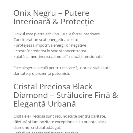
Coliere cu Flori
Onix Negru – Putere
Coliere cu Animale
Coliere cu Molecule
Interioară & Protecție
Coliere Diverse
BRĂȚĂRI
Onixul este piatra echilibrului și a forței interioare.
Considerat un scut energetic, acesta:
BRĂȚĂRI CU ȘNUR REGLABIL
• protejează împotriva energiilor negative
Brățări din Aur cu șnur reglabil
• crește încrederea în sine și concentrarea
• ajută la menținerea calmului în situații tensionate
Brățări din Argint cu șnur reglabil
BRĂȚĂRI CU PIETRE SEMIPREȚIOASE
Este alegerea ideală pentru cei care își doresc stabilitate,
claritate și o prezență puternică.
Brățări din Aur cu pietre
semiprețioase
Cristal Preciosa Black
Brățări din Argint cu pietre
Diamond – Strălucire Fină &
semiprețioase
Eleganță Urbană
Brățări elastice cu pietre
semiprețioase
BRĂȚĂRI DE PICIOR
Cristalele Preciosa sunt recunoscute pentru claritate,
tăietură și luminozitate excepționale. În nuanța black
Brățări de picior din Aur
diamond, cristalul adăugat:
Brățări de picior din Argint