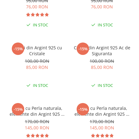
95,00 RON
95,00 RON
76,00 RON
76,00 RON
IN STOC
IN STOC
Cercei din Argint 925 cu
Cercei din Argint 925 Ac de
-15%
-15%
Cristale
Siguranta
100,00 RON
100,00 RON
85,00 RON
85,00 RON
IN STOC
IN STOC
Colier cu Perla naturala,
Colier cu Perla naturala,
-15%
-15%
elemente din Argint 925 si
elemente din Argint 925 si
margele Miyuki, multicolor
margele Miyuki, verde/kiwi
170,00 RON
170,00 RON
145,00 RON
145,00 RON