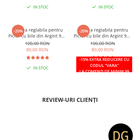
IN STOC
IN STOC
Bratara reglabila pentru
Bratara reglabila pentru
-20%
-20%
Picior cu bile din Argint 925
Picior cu bile din Argint 925
si margele Miyuki rosii
si margele Miyuki verzi
100,00 RON
100,00 RON
80,00 RON
80,00 RON
-15% EXTRA REDUCERE CU
CODUL ”VARA”
IN STOC
IN STOC
LA COMENZI DE MINIM 99
RON
REVIEW-URI CLIENȚI