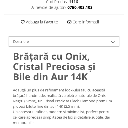
Lănțișoare cu Soare
Cod Produs:
1116
Ai nevoie de ajutor?
0750.403.103
Lănțișoare cu Semilună
Lănțișoare cu Zodii
Adauga la Favorite
Cere informatii
Lănțișoare cu Animale
Lănțișoare cu Molecule
Lănțișoare cu Pietre Naturale
Descriere
Lănțișoare Argint Diverse
Brățară cu Onix,
COLIERE CU PERLE
Coliere cu Perle Naturale
Cristal Preciosa și
Coliere cu Perle Preciosa
Bile din Aur 14K
COLIERE ȘNUR REGLABIL
Coliere cu Inimioare
Adaugă un plus de rafinament look-ului tău cu această
Coliere cu Cruce
brățară handmade, realizată cu pietre naturale de Onix
Coliere cu Stea
Negru (6 mm), un Cristal Preciosa Black Diamond premium
și două biluțe fine din aur 14K (2,5 mm).
Coliere cu Soare
Un accesoriu rafinat, modern și minimalist, perfect pentru
Coliere cu Semilună
cei care apreciază simplitatea de lux și detaliile subtile, dar
memorabile.
Coliere cu Zodii