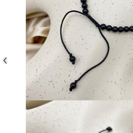
COLIERE
Coliere cu mărgele colorate și
Argint
Coliere cu pietre semiprețioase