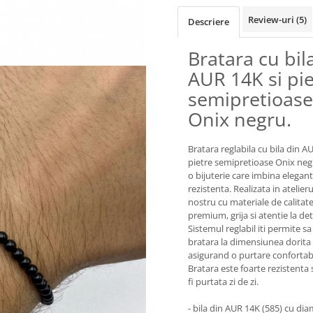
Review-uri
(5)
Descriere
Bratara cu bil
AUR 14K si pie
semipretioase
Onix negru.
Bratara reglabila cu bila din A
pietre semipretioase Onix neg
o bijuterie care imbina elegan
rezistenta. Realizata in atelieru
nostru cu materiale de calitat
premium, grija si atentie la deta
Sistemul reglabil iti permite sa
bratara la dimensiunea dorita
asigurand o purtare confortabi
Bratara este foarte rezistenta 
fi purtata zi de zi.
- bila din AUR 14K (585) cu dia