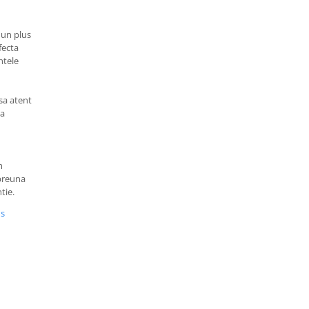
 un plus
rfecta
ntele
sa atent
sa
m
mpreuna
tie.
us