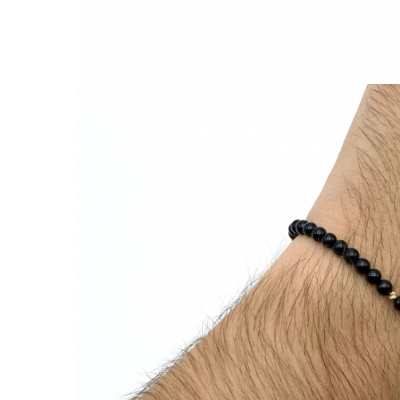
Lănțișoare cu Soare
Lănțișoare cu Semilună
Lănțișoare cu Zodii
Lănțișoare cu Animale
Lănțișoare cu Molecule
Lănțișoare cu Pietre Naturale
Lănțișoare Argint Diverse
COLIERE CU PERLE
Coliere cu Perle Naturale
Coliere cu Perle Preciosa
COLIERE ȘNUR REGLABIL
Coliere cu Inimioare
Coliere cu Cruce
Coliere cu Stea
Coliere cu Soare
Coliere cu Semilună
Coliere cu Zodii