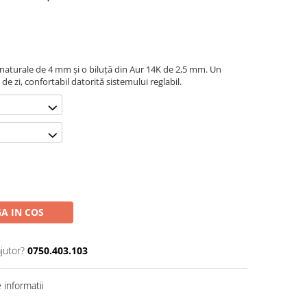
e naturale de 4 mm și o biluță din Aur 14K de 2,5 mm. Un
 de zi, confortabil datorită sistemului reglabil.
A IN COS
jutor?
0750.403.103
informatii