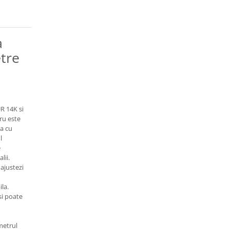
a
tre
UR 14K si
ru este
ta cu
l
e
lii.
 ajustezi
la.
si poate
metrul