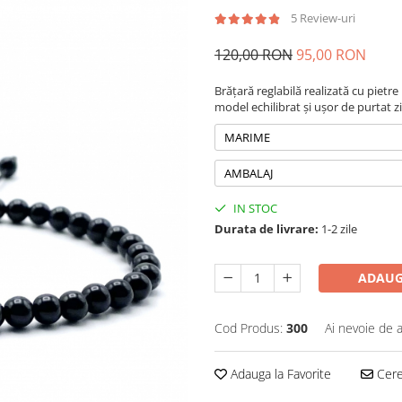
5 Review-uri
120,00 RON
95,00 RON
Brățară reglabilă realizată cu pietr
model echilibrat și ușor de purtat zi
MARIME
AMBALAJ
IN STOC
Durata de livrare:
1-2 zile
ADAUG
Cod Produs:
300
Ai nevoie de a
Adauga la Favorite
Cere 