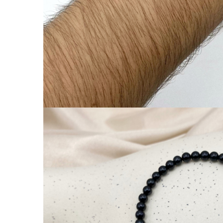
Coliere cu Flori
Coliere cu Animale
Coliere cu Molecule
Coliere Diverse
BRĂȚĂRI
BRĂȚĂRI CU ȘNUR REGLABIL
Brățări din Aur cu șnur reglabil
Brățări din Argint cu șnur reglabil
BRĂȚĂRI CU PIETRE SEMIPREȚIOASE
Brățări din Aur cu pietre
semiprețioase
Brățări din Argint cu pietre
semiprețioase
Brățări elastice cu pietre
semiprețioase
BRĂȚĂRI DE PICIOR
Brățări de picior din Aur
Brățări de picior din Argint