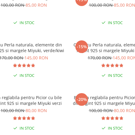
100,00 RON
85,00 RON
100,00 RON
85,00 RO
IN STOC
IN STOC
cu Perla naturala, elemente din
Colier cu Perla naturala, elem
-15%
25 si margele Miyuki, verde/kiwi
Argint 925 si margele Miyuki
170,00 RON
145,00 RON
170,00 RON
145,00 RO
IN STOC
IN STOC
 reglabila pentru Picior cu bile
Bratara reglabila pentru Picior
-20%
int 925 si margele Miyuki verzi
din Argint 925 si margele Miyu
100,00 RON
80,00 RON
100,00 RON
80,00 RO
AL VARA ACEASTA
ESENȚIAL VARA ACEASTA
IN STOC
IN STOC