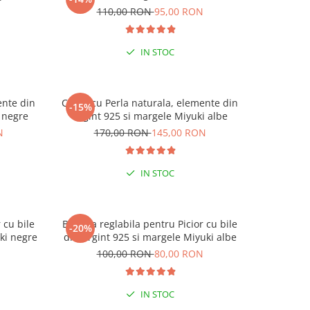
N
110,00 RON
95,00 RON
1
IN STOC
ente din
Colier cu Perla naturala, elemente din
Colier cu
-15%
-15%
 negre
Argint 925 si margele Miyuki albe
Argin
N
170,00 RON
145,00 RON
17
IN STOC
 cu bile
Bratara reglabila pentru Picior cu bile
Bratara re
-20%
-20%
ki negre
din Argint 925 si margele Miyuki albe
din Ar
N
100,00 RON
80,00 RON
1
ESENȚIAL VARA ACEASTA
ESENȚIAL
IN STOC