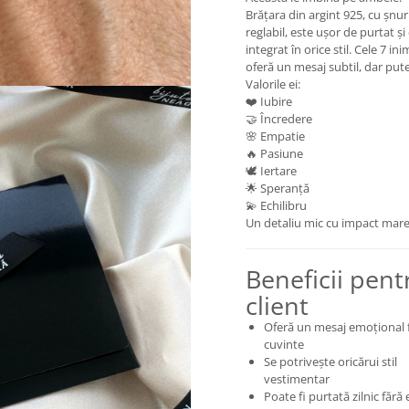
Brățara din argint 925, cu șnur
reglabil, este ușor de purtat și
integrat în orice stil. Cele 7 in
oferă un mesaj subtil, dar pute
Valorile ei:
❤️ Iubire
🤝 Încredere
🌸 Empatie
🔥 Pasiune
🕊️ Iertare
🌟 Speranță
💫 Echilibru
Un detaliu mic cu impact mare
Beneficii pent
client
Oferă un mesaj emoțional 
cuvinte
Se potrivește oricărui stil
vestimentar
Poate fi purtată zilnic fără 