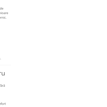
 de
imioare
rnic.
.
ru
fără
efort