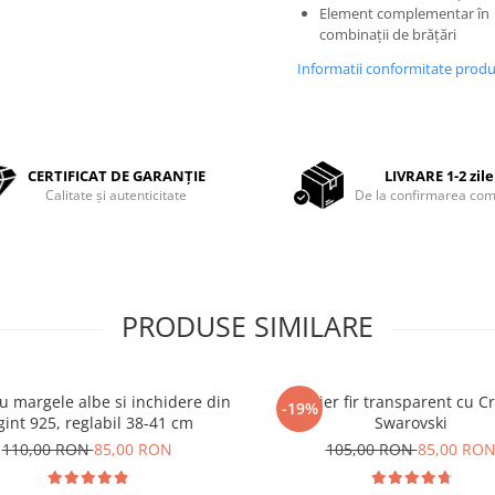
Element complementar în
combinații de brățări
Informatii conformitate prod
CERTIFICAT DE GARANȚIE
LIVRARE 1-2 zile
Calitate și autenticitate
De la confirmarea com
PRODUSE SIMILARE
cu margele albe si inchidere din
Colier fir transparent cu Cr
-19%
gint 925, reglabil 38-41 cm
Swarovski
110,00 RON
85,00 RON
105,00 RON
85,00 RO