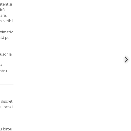
stent și
ică
are,
, vizibil
ximativ
ată pe
 ușor la
 +
entru
 discret
u ocazii
u birou