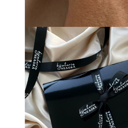
Lănțișoare cu Semilună
Lănțișoare cu Zodii
Lănțișoare cu Animale
Lănțișoare cu Molecule
Lănțișoare cu Pietre Naturale
Lănțișoare Argint Diverse
COLIERE CU PERLE
Coliere cu Perle Naturale
Coliere cu Perle Preciosa
COLIERE ȘNUR REGLABIL
Coliere cu Inimioare
Coliere cu Cruce
Coliere cu Stea
Coliere cu Soare
Coliere cu Semilună
Coliere cu Zodii
Coliere cu Flori