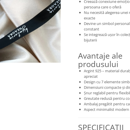
Creează conexiune emoțio
persoana care o oferă
Nu necesită alegerea unei
exacte
Devine un simbol personal
constant
Se integrează ușor în colec
bijuterii
Avantaje ale
produsului
Argint 925 – material durabi
apreciat
Design cu 7 elemente simb
Dimensiuni compacte și di
Șnur reglabil pentru flexibi
Greutate redusă pentru co
Ambalaj pregătit pentru c
Aspect minimalist modern
SPECIFICAȚII