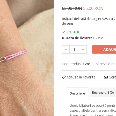
65,00 RON
55,00 RON
Brățară delicată din argint 925, cu 7 
de sens.
IN STOC
Durata de livrare:
1-2 zile
ADAUG
Cod Produs:
1281
Ai nevoie de
Adauga la Favorite
Cere 
Review-uri
(0)
Descriere
Unele bijuterii se poartă pent
aspect, altele pentru semnifica
Aceasta le îmbină pe ambele.