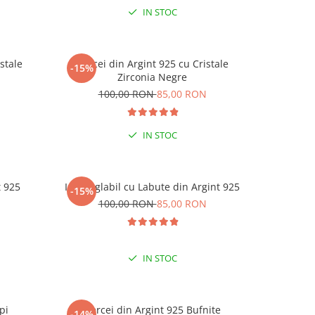
IN STOC
stale
Cercei din Argint 925 cu Cristale
Cercei di
-15%
-15%
-15% 
Zirconia Negre
N
100,00 RON
85,00 RON
1
LA C
IN STOC
t 925
Inel reglabil cu Labute din Argint 925
Inel reg
-15%
-15%
N
100,00 RON
85,00 RON
1
IN STOC
pi
Cercei din Argint 925 Bufnite
Cerc
-14%
-15%