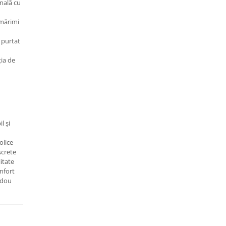
nală cu
 mărimi
 purtat
ția de
l și
olice
screte
litate
nfort
adou