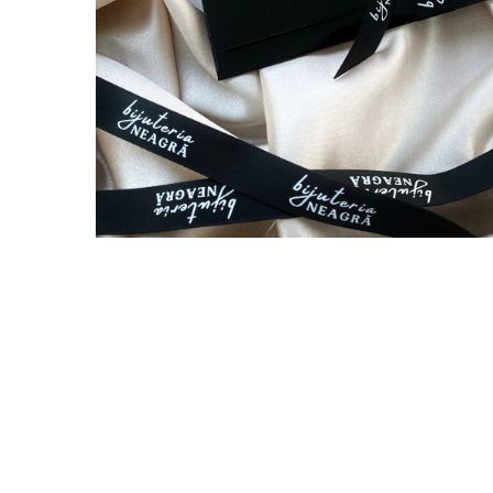
Coliere cu Animale
Coliere cu Molecule
Coliere Diverse
BRĂȚĂRI
BRĂȚĂRI CU ȘNUR REGLABIL
Brățări din Aur cu șnur reglabil
Brățări din Argint cu șnur reglabil
BRĂȚĂRI CU PIETRE SEMIPREȚIOASE
Brățări din Aur cu pietre
semiprețioase
Brățări din Argint cu pietre
semiprețioase
Brățări elastice cu pietre
semiprețioase
BRĂȚĂRI DE PICIOR
Brățări de picior din Aur
Brățări de picior din Argint
COLIERE