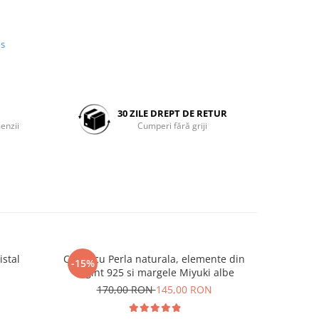
us
30 ZILE DREPT DE RETUR
enzii
Cumperi fără griji
istal
Colier cu Perla naturala, elemente din
Set doua
-15%
-25%
Argint 925 si margele Miyuki albe
Negre s
N
170,00 RON
145,00 RON
19