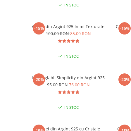
IN STOC
Cercei din Argint 925 Inimi Texturate
Cercei 
-15%
-15%
-15
100,00 RON
85,00 RON
LA
IN STOC
Inel reglabil Simplicity din Argint 925
Ine
-20%
-20%
95,00 RON
76,00 RON
IN STOC
Cercei din Argint 925 cu Cristale
Cercei
-15%
-15%