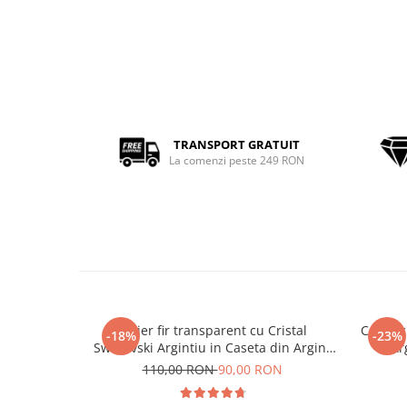
TRANSPORT GRATUIT
La comenzi peste 249 RON
Colier fir transparent cu Cristal
Colier 
-18%
-23%
Swarovski Argintiu in Caseta din Argint
Ar
925
110,00 RON
90,00 RON