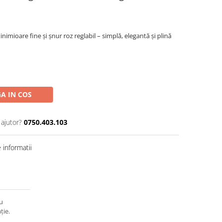
inimioare fine și șnur roz reglabil – simplă, elegantă și plină
A IN COS
 ajutor?
0750.403.103
informatii
ru
ție.