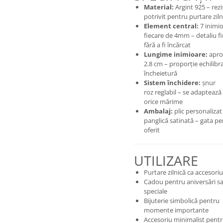
Material:
Argint 925 – rezi
potrivit pentru purtare ziln
Element central:
7 inimio
fiecare de 4mm – detaliu fin
fără a fi încărcat
Lungime inimioare:
apro
2.8 cm – proporție echilibr
încheietură
Sistem închidere:
șnur
roz reglabil – se adaptează
orice mărime
Ambalaj:
plic personalizat
panglică satinată – gata p
oferit
UTILIZARE
Purtare zilnică ca accesoriu
Cadou pentru aniversări sa
speciale
Bijuterie simbolică pentru
momente importante
Accesoriu minimalist pentr