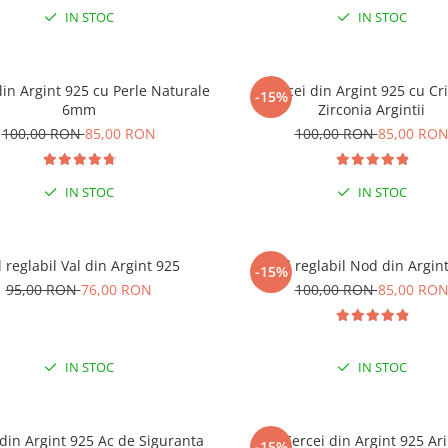
IN STOC
IN STOC
din Argint 925 cu Perle Naturale
Cercei din Argint 925 cu Cri
-15%
% EXTRA REDUCERE CU CODUL
6mm
Zirconia Argintii
”VARA”
100,00 RON
85,00 RON
100,00 RON
85,00 RO
 COMENZI DE MINIM 99 RON
IN STOC
IN STOC
l reglabil Val din Argint 925
Inel reglabil Nod din Argin
-15%
95,00 RON
76,00 RON
100,00 RON
85,00 RO
IN STOC
IN STOC
 din Argint 925 Ac de Siguranta
Cercei din Argint 925 Ari
-15%