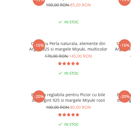
100,00 RON
85,00 RON
IN STOC
Colier cu Perla naturala, elemente din
Colier 
-15%
-15%
Argint 925 si margele Miyuki, multicolor
Argint 9
170,00 RON
145,00 RON
IN STOC
Bratara reglabila pentru Picior cu bile
Bratara
-20%
-20%
din Argint 925 si margele Miyuki rosii
din Arg
100,00 RON
80,00 RON
ESENȚIAL VARA ACEASTA
ESENȚI
IN STOC