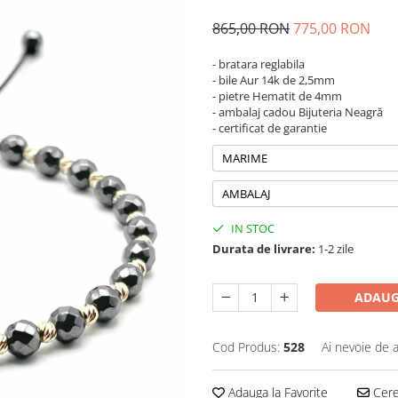
865,00 RON
775,00 RON
- bratara reglabila
- bile Aur 14k de 2,5mm
- pietre Hematit de 4mm
- ambalaj cadou Bijuteria Neagră
- certificat de garantie
MARIME
AMBALAJ
IN STOC
Durata de livrare:
1-2 zile
ADAUG
Cod Produs:
528
Ai nevoie de a
Adauga la Favorite
Cere 