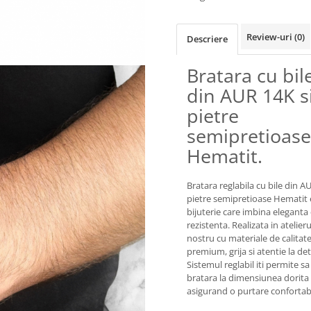
Review-uri
(0)
Descriere
Bratara cu bil
din AUR 14K s
pietre
semipretioase
Hematit.
Bratara reglabila cu bile din A
pietre semipretioase Hematit 
bijuterie care imbina eleganta
rezistenta. Realizata in atelieru
nostru cu materiale de calitat
premium, grija si atentie la deta
Sistemul reglabil iti permite sa
bratara la dimensiunea dorita
asigurand o purtare confortabi