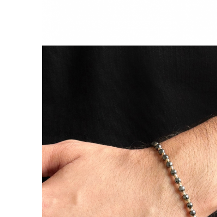
Lănțișoare cu Semilună
Lănțișoare cu Zodii
Lănțișoare cu Animale
Lănțișoare cu Molecule
Lănțișoare cu Pietre Naturale
Lănțișoare Argint Diverse
COLIERE CU PERLE
Coliere cu Perle Naturale
Coliere cu Perle Preciosa
COLIERE ȘNUR REGLABIL
Coliere cu Inimioare
Coliere cu Cruce
Coliere cu Stea
Coliere cu Soare
Coliere cu Semilună
Coliere cu Zodii
Coliere cu Flori