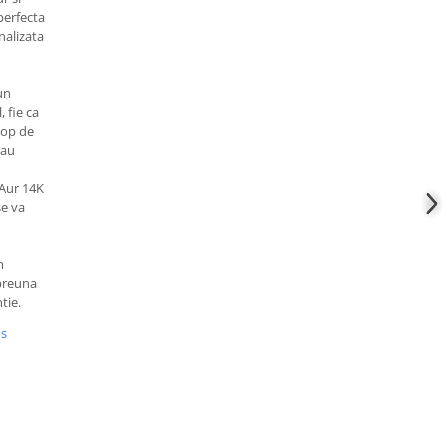
perfecta
nalizata
un
, fie ca
rop de
sau
 Aur 14K
se va
m
mpreuna
tie.
us