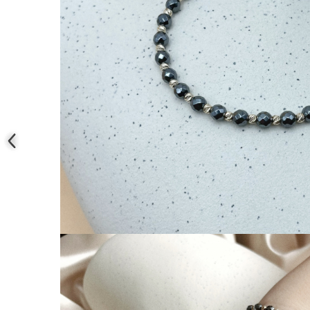
Coliere cu mărgele colorate și
Argint
Coliere cu pietre semiprețioase