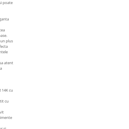
si poate
eganta
tea
oase.
 un plus
rfecta
ntele
sa atent
sa
R 14K cu
it cu
vit
enimente
r si