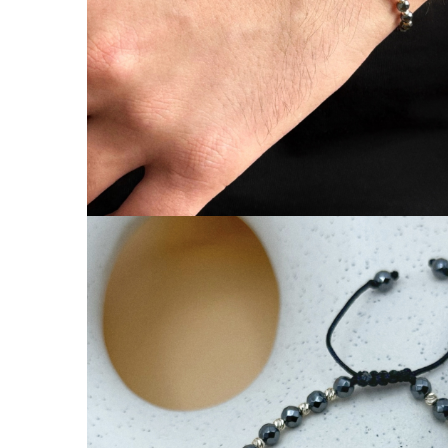
Coliere cu Animale
Coliere cu Molecule
Coliere Diverse
BRĂȚĂRI
BRĂȚĂRI CU ȘNUR REGLABIL
Brățări din Aur cu șnur reglabil
Brățări din Argint cu șnur reglabil
BRĂȚĂRI CU PIETRE SEMIPREȚIOASE
Brățări din Aur cu pietre
semiprețioase
Brățări din Argint cu pietre
semiprețioase
Brățări elastice cu pietre
semiprețioase
BRĂȚĂRI DE PICIOR
Brățări de picior din Aur
Brățări de picior din Argint
COLIERE