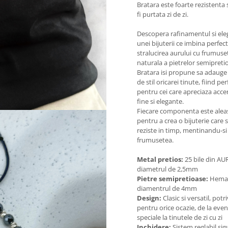
Bratara este foarte rezistenta 
fi purtata zi de zi.
Descopera rafinamentul si el
unei bijuterii ce imbina perfect
stralucirea aurului cu frumuse
naturala a pietrelor semipreti
Bratara isi propune sa adauge
de stil oricarei tinute, fiind pe
pentru cei care apreciaza acce
fine si elegante.
Fiecare componenta este alea
pentru a crea o bijuterie care 
reziste in timp, mentinandu-si
frumusetea.
Metal pretios:
25 bile din AU
diametrul de 2,5mm
Pietre semipretioase:
Hemat
diamentrul de 4mm
Design:
Clasic si versatil, potri
pentru orice ocazie, de la ev
speciale la tinutele de zi cu zi
Inchidere:
Sistem reglabil sigu