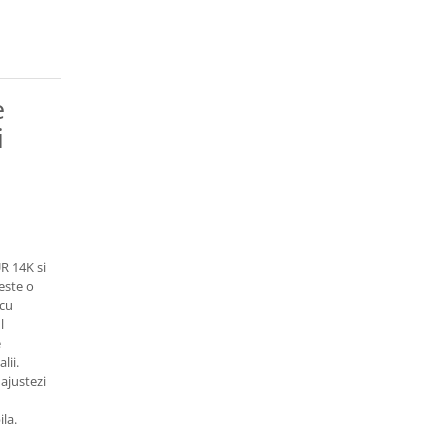
e
i
UR 14K si
este o
 cu
l
e
lii.
 ajustezi
la.