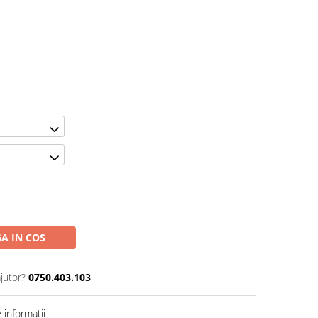
A IN COS
jutor?
0750.403.103
informatii