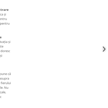
ntrare
ca și
pentru
 pentru
ne
vația și
ste
 doresc
și
 spune că
 asupra
 fierului
ale. Nu
cale,
ic