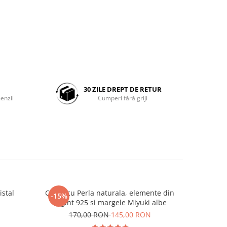
30 ZILE DREPT DE RETUR
enzii
Cumperi fără griji
istal
Colier cu Perla naturala, elemente din
Set doua
-15%
-25%
Argint 925 si margele Miyuki albe
Negre s
N
170,00 RON
145,00 RON
19