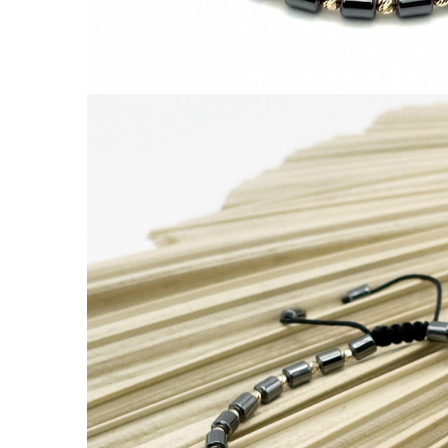
Lănțișoare cu Soare
Lănțișoare cu Semilună
Lănțișoare cu Zodii
Lănțișoare cu Animale
Lănțișoare cu Molecule
Lănțișoare cu Pietre Naturale
Lănțișoare Argint Diverse
COLIERE CU PERLE
Coliere cu Perle Naturale
Coliere cu Perle Preciosa
COLIERE ȘNUR REGLABIL
Coliere cu Inimioare
Coliere cu Cruce
Coliere cu Stea
Coliere cu Soare
Coliere cu Semilună
Coliere cu Zodii