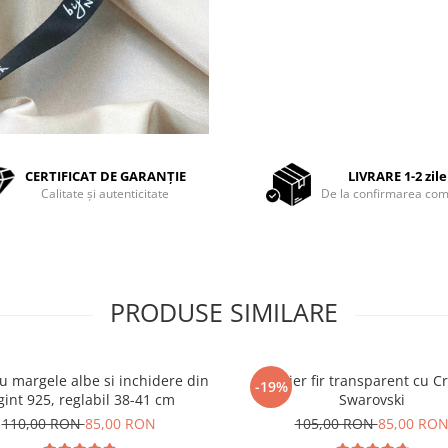
CERTIFICAT DE GARANȚIE
LIVRARE 1-2 zile
Calitate și autenticitate
De la confirmarea com
PRODUSE SIMILARE
cu margele albe si inchidere din
Colier fir transparent cu Cr
-19%
gint 925, reglabil 38-41 cm
Swarovski
110,00 RON
85,00 RON
105,00 RON
85,00 RO