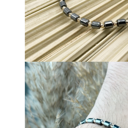
Coliere cu Flori
Coliere cu Animale
Coliere cu Molecule
Coliere Diverse
BRĂȚĂRI
BRĂȚĂRI CU ȘNUR REGLABIL
Brățări din Aur cu șnur reglabil
Brățări din Argint cu șnur reglabil
BRĂȚĂRI CU PIETRE SEMIPREȚIOASE
Brățări din Aur cu pietre
semiprețioase
Brățări din Argint cu pietre
semiprețioase
Brățări elastice cu pietre
semiprețioase
BRĂȚĂRI DE PICIOR
Brățări de picior din Aur
Brățări de picior din Argint