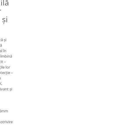
ilă
r
 și
ă și
tă
l în
 îmbină
it –
le lor
otecție –
e
K,
ivant și
2,5mm
otrivire