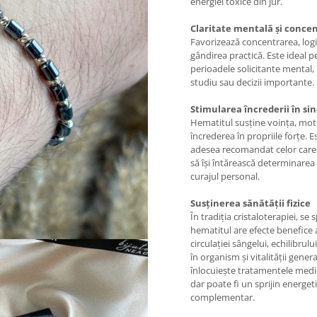
energiei toxice din jur.
Claritate mentală și conce
Favorizează concentrarea, logi
gândirea practică. Este ideal 
perioadele solicitante mental,
studiu sau decizii importante.
Stimularea încrederii în si
Hematitul susține voința, moti
încrederea în propriile forțe. E
adesea recomandat celor care
să își întărească determinarea 
curajul personal.
Susținerea sănătății fizice
În tradiția cristaloterapiei, se
hematitul are efecte benefice
circulației sângelui, echilibrului
în organism și vitalității gener
înlocuiește tratamentele medi
dar poate fi un sprijin energet
complementar.