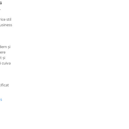
lă
,
ce stil
business
ern și
gere
t și
i cuiva
ificat
us