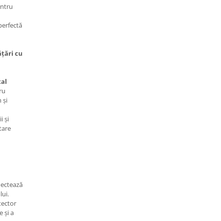
entru
 perfectă
ățări cu
tal
ru
 și
i și
tare
nectează
lui.
tector
 și a