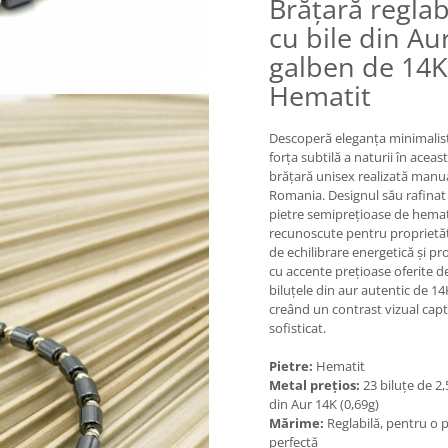
Brățară reglab
cu bile din Au
galben de 14K
Hematit
Descoperă eleganța minimalist
forța subtilă a naturii în aceas
brățară unisex realizată manua
Romania. Designul său rafinat
pietre semiprețioase de hemat
recunoscute pentru proprietăți
de echilibrare energetică și pr
cu accente prețioase oferite d
biluțele din aur autentic de 14
creând un contrast vizual capt
sofisticat.
Pietre:
Hematit
Metal prețios:
23 biluțe de 
din Aur 14K (0,69g)
Mărime:
Reglabilă, pentru o p
perfectă