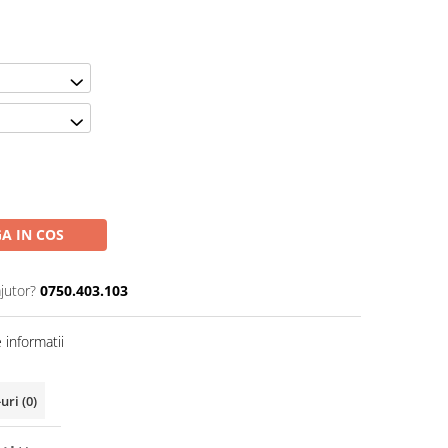
A IN COS
jutor?
0750.403.103
informatii
-uri
(0)