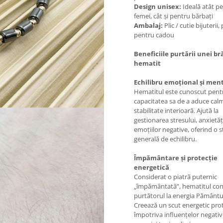
Design unisex:
Ideală atât p
femei, cât și pentru bărbați
Ambalaj:
Plic / cutie bijuterii,
pentru cadou
Beneficiile purtării unei br
hematit
Echilibru emoțional și men
Hematitul este cunoscut pent
capacitatea sa de a aduce calm
stabilitate interioară. Ajută la
gestionarea stresului, anxietăți
emoțiilor negative, oferind o s
generală de echilibru.
Împământare și protecție
energetică
Considerat o piatră puternic
„împământată”, hematitul co
purtătorul la energia Pământu
Creează un scut energetic pro
împotriva influențelor negative