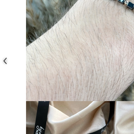
COLIERE
Coliere cu mărgele colorate și
Argint
Coliere cu pietre semiprețioase