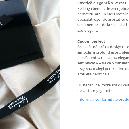
Estetică elegantă și versati
Pe lângă beneficiile energetice
hematitul are un luciu metalic
deosebit, ușor de asortat cu ori
vestimentar – de la casual la 
sau elegant.
Cadoul perfect
Această brățară cu design mod
simbolism profund este o ale
ideală pentru un cadou elegan
semnificativ – fie că o dăruieșt
drag sau o alegi pentru tine ca
amuletă personală.
Bijuteria vine împreună cu cert
de calitate și garanție.
Informatii conformitate prod