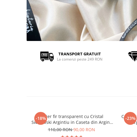
TRANSPORT GRATUIT
La comenzi peste 249 RON
Colier fir transparent cu Cristal
Colier 
-18%
-23%
Swarovski Argintiu in Caseta din Argint
Ar
925
110,00 RON
90,00 RON