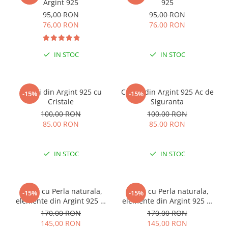
Argint 925
925
95,00 RON
95,00 RON
76,00 RON
76,00 RON
IN STOC
IN STOC
Cercei din Argint 925 cu
Cercei din Argint 925 Ac de
-15%
-15%
Cristale
Siguranta
100,00 RON
100,00 RON
85,00 RON
85,00 RON
IN STOC
IN STOC
Colier cu Perla naturala,
Colier cu Perla naturala,
-15%
-15%
elemente din Argint 925 si
elemente din Argint 925 si
margele Miyuki, multicolor
margele Miyuki, verde/kiwi
170,00 RON
170,00 RON
145,00 RON
145,00 RON