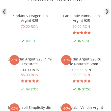
COLIERE
Coliere cu mărgele colorate și
Pandantiv Dragon din
Pandantiv Pumnal din
Argint
Argint 925
Argint 925
Coliere cu pietre semiprețioase
70,00 RON
90,00 RON
IN STOC
IN STOC
Cercei din Argint 925 Inimi
Cercei din Argint 925 cu
-15%
-15%
Texturate
Perle Naturale 6mm
100,00 RON
100,00 RON
85,00 RON
85,00 RON
IN STOC
IN STOC
Inel reglabil Simplicity din
Inel reglabil Val din Argint
-20%
-20%