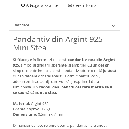
Lănțișoare cu Soare
Adauga la Favorite
Cere informatii
Lănțișoare cu Semilună
Lănțișoare cu Zodii
Lănțișoare cu Animale
Descriere
Lănțișoare cu Molecule
Pandantiv din Argint 925 –
Lănțișoare cu Pietre Naturale
Mini Stea
Lănțișoare Argint Diverse
COLIERE CU PERLE
Strălucește în fiecare zi cu acest
pandantiv stea din Argint
Coliere cu Perle Naturale
925
, simbol al ghidării, speranței și ambiției. Cu un design
Coliere cu Perle Preciosa
simplu, dar de impact, acest pandantiv aduce o notă jucăușă
și inspiratoare oricărei apariții. Potrivit pentru copii,
COLIERE ȘNUR REGLABIL
adolescenți sau adulți care vor să-și exprime latura
Coliere cu Inimioare
luminoasă.
Un cadou ideal pentru cei care merită să li
se spună că sunt o stea.
.
Coliere cu Cruce
Coliere cu Stea
Material:
Argint 925
Gramaj:
aprox. 0,25 g
Coliere cu Soare
Dimensiune:
8,5mm x 7 mm
Coliere cu Semilună
Coliere cu Zodii
Dimensiunea face referire doar la pandantiv, fără anou.