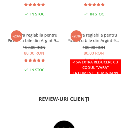
IN STOC
IN STOC
Bratara reglabila pentru
Bratara reglabila pentru
-20%
-20%
Picior cu bile din Argint 925
Picior cu bile din Argint 925
si margele Miyuki rosii
si margele Miyuki verzi
100,00 RON
100,00 RON
80,00 RON
80,00 RON
-15% EXTRA REDUCERE CU
CODUL ”VARA”
IN STOC
IN STOC
LA COMENZI DE MINIM 99
RON
REVIEW-URI CLIENȚI