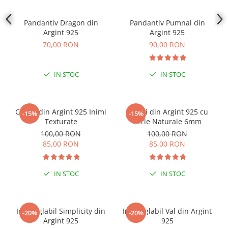
COLIERE
Pandantiv Dragon din
Pandantiv Pumnal din
Coliere cu mărgele colorate și
Argint 925
Argint 925
Argint
70,00 RON
90,00 RON
Coliere cu pietre semiprețioase
IN STOC
IN STOC
Cercei din Argint 925 Inimi
Cercei din Argint 925 cu
-15%
-15%
Texturate
Perle Naturale 6mm
100,00 RON
100,00 RON
85,00 RON
85,00 RON
IN STOC
IN STOC
Inel reglabil Simplicity din
Inel reglabil Val din Argint
-20%
-20%
Argint 925
925