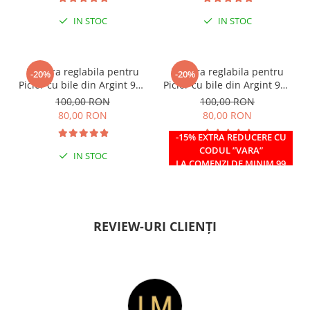
IN STOC
IN STOC
Bratara reglabila pentru
Bratara reglabila pentru
-20%
-20%
Picior cu bile din Argint 925
Picior cu bile din Argint 925
si margele Miyuki rosii
si margele Miyuki verzi
100,00 RON
100,00 RON
80,00 RON
80,00 RON
-15% EXTRA REDUCERE CU
CODUL ”VARA”
IN STOC
IN STOC
LA COMENZI DE MINIM 99
RON
REVIEW-URI CLIENȚI