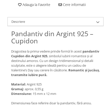
Lănțișoare cu Soare
Adauga la Favorite
Cere informatii
Lănțișoare cu Semilună
Lănțișoare cu Zodii
Lănțișoare cu Animale
Descriere
Lănțișoare cu Molecule
Pandantiv din Argint 925 –
Lănțișoare cu Pietre Naturale
Cupidon
Lănțișoare Argint Diverse
COLIERE CU PERLE
Dragostea la prima vedere prinde formă în acest
pandantiv
Coliere cu Perle Naturale
Cupidon din Argint 925
, simbolul iubirii romantice și al
Coliere cu Perle Preciosa
destinului amoros. Cu un design tridimensional și detalii
sculptate, este o alegere ideală pentru un cadou de
COLIERE ȘNUR REGLABIL
Valentine’s Day sau cerere în căsătorie.
Romantic și jucăuș,
Coliere cu Inimioare
transmite iubire pură.
Coliere cu Cruce
Material:
Argint 925
Coliere cu Stea
Gramaj:
aprox. 0,55 g
Dimensiune:
15 mm x 12 mm
Coliere cu Soare
Coliere cu Semilună
Dimensiunea face referire doar la pandantiv, fără anou.
Coliere cu Zodii