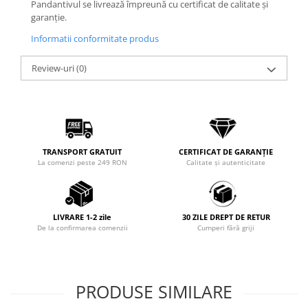
Pandantivul se livrează împreună cu certificat de calitate și
Coliere cu Flori
garanție.
Coliere cu Animale
Informatii conformitate produs
Coliere cu Molecule
Coliere Diverse
Review-uri
(0)
BRĂȚĂRI
BRĂȚĂRI CU ȘNUR REGLABIL
Brățări din Aur cu șnur reglabil
Brățări din Argint cu șnur reglabil
BRĂȚĂRI CU PIETRE SEMIPREȚIOASE
TRANSPORT GRATUIT
CERTIFICAT DE GARANȚIE
La comenzi peste 249 RON
Calitate și autenticitate
Brățări din Aur cu pietre
semiprețioase
Brățări din Argint cu pietre
semiprețioase
LIVRARE 1-2 zile
30 ZILE DREPT DE RETUR
De la confirmarea comenzii
Cumperi fără griji
Brățări elastice cu pietre
semiprețioase
BRĂȚĂRI DE PICIOR
PRODUSE SIMILARE
Brățări de picior din Aur
Brățări de picior din Argint