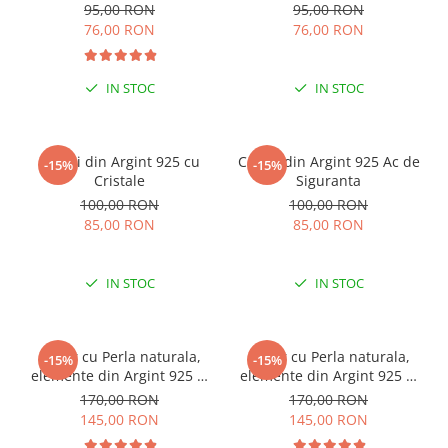
95,00 RON
95,00 RON
76,00 RON
76,00 RON
IN STOC
IN STOC
Cercei din Argint 925 cu
Cercei din Argint 925 Ac de
-15%
-15%
Cristale
Siguranta
100,00 RON
100,00 RON
85,00 RON
85,00 RON
IN STOC
IN STOC
Colier cu Perla naturala,
Colier cu Perla naturala,
-15%
-15%
elemente din Argint 925 si
elemente din Argint 925 si
margele Miyuki, multicolor
margele Miyuki, verde/kiwi
170,00 RON
170,00 RON
145,00 RON
145,00 RON