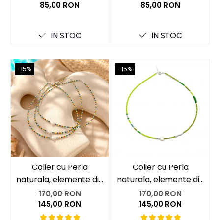
85,00 RON
85,00 RON
IN STOC
IN STOC
-15%
-15%
-15
Colier cu Perla
Colier cu Perla
naturala, elemente din
naturala, elemente din
Argint 925 si margele
Argint 925 si margele
170,00 RON
170,00 RON
Miyuki, multicolor
Miyuki, verde/kiwi
145,00 RON
145,00 RON