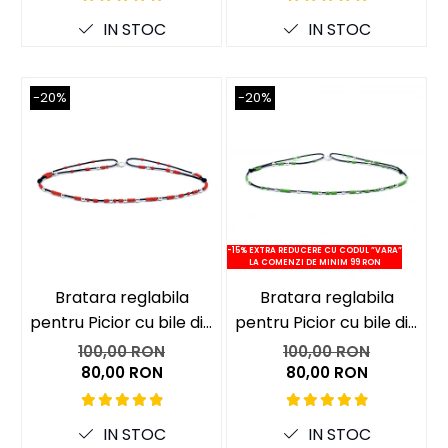
IN STOC
IN STOC
-20%
-20%
-15% EXTRA REDUCERE CU CODUL ”VARA”
-15
LA COMENZI DE MINIM 99 RON
Bratara reglabila
Bratara reglabila
pentru Picior cu bile din
pentru Picior cu bile din
p
Argint 925 si margele
Argint 925 si margele
100,00 RON
100,00 RON
Miyuki rosii
Miyuki verzi
80,00 RON
80,00 RON
IN STOC
IN STOC