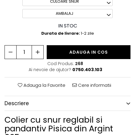
Coliere Transparente cu Pietre Naturale
CULOARE SNUR
Coliere Transparente Diverse
AMBALAJ
LĂNȚIȘOARE ARGINT
IN STOC
Durata de livrare:
1-2 zile
Lănțișoare cu Inimioare
Lănțișoare cu Cruce
ADAUGA IN COS
Lănțișoare cu Stea
Cod Produs:
268
Lănțișoare cu Soare
Ai nevoie de ajutor?
0750.403.103
Lănțișoare cu Semilună
Lănțișoare cu Zodii
Adauga la Favorite
Cere informatii
Lănțișoare cu Animale
Descriere
Lănțișoare cu Molecule
Lănțișoare cu Pietre Naturale
Colier cu snur reglabil si
Lănțișoare Argint Diverse
pandantiv Pisica din Argint