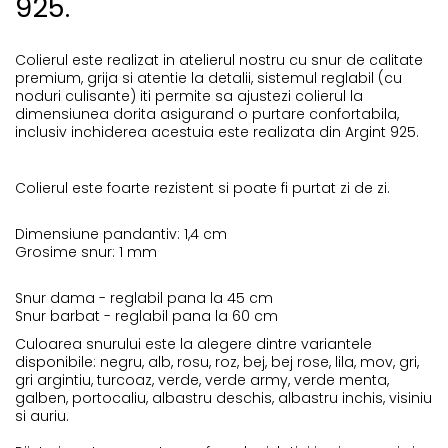
925.
COLIERE CU PERLE
Coliere cu Perle Naturale
Colierul este realizat in atelierul nostru cu snur de calitate
Coliere cu Perle Preciosa
premium, grija si atentie la detalii, sistemul reglabil (cu
noduri culisante) iti permite sa ajustezi colierul la
dimensiunea dorita asigurand o purtare confortabila,
COLIERE ȘNUR REGLABIL
inclusiv inchiderea acestuia este realizata din Argint 925.
Coliere cu Inimioare
Colierul este foarte rezistent si poate fi purtat zi de zi.
Coliere cu Cruce
Coliere cu Stea
Dimensiune pandantiv: 1,4 cm
Grosime snur: 1 mm
Coliere cu Soare
Coliere cu Semilună
Snur dama - reglabil pana la 45 cm
Snur barbat - reglabil pana la 60 cm
Coliere cu Zodii
Culoarea snurului este la alegere dintre variantele
Coliere cu Flori
disponibile: negru, alb, rosu, roz, bej, bej rose, lila, mov, gri,
gri argintiu, turcoaz, verde, verde army, verde menta,
Coliere cu Animale
galben, portocaliu, albastru deschis, albastru inchis, visiniu
si auriu.
Coliere cu Molecule