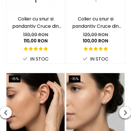
Coliere cu mărgele colorate și Argint
Colier cu snur si
Colier cu snur si
Coliere cu pietre semiprețioase
pandantiv Cruce din
pandantiv Cruce din
Argint 925 cu Email
Argint 925
130,00 RON
120,00 RON
Negru
110,00 RON
100,00 RON
IN STOC
IN STOC
-15%
-15%