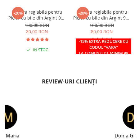
Bratara reglabila pentru
Bratara reglabila pentru
-20%
-20%
Picior cu bile din Argint 925
Picior cu bile din Argint 925
si margele Miyuki rosii
si margele Miyuki verzi
100,00 RON
100,00 RON
80,00 RON
80,00 RON
-15% EXTRA REDUCERE CU
CODUL ”VARA”
IN STOC
IN STOC
LA COMENZI DE MINIM 99
RON
REVIEW-URI CLIENȚI
Doina Georgescu