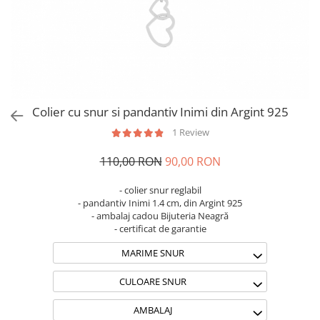
Brățări din Argint cu pietre
Coliere Transparente cu Stea
semiprețioase
Coliere Transparente cu Soare
Brățări elastice cu pietre
Coliere Transparente cu Semilună
semiprețioase
Coliere Transparente cu Zodii
LĂNȚIȘOARE ARGINT
Coliere Transparente cu Perle
Coliere Transparente cu Initiale
Colier cu snur si pandantiv Inimi din Argint 925
Coliere Transparente cu Flori
1 Review
Coliere Transparente cu Animale
Coliere Transparente cu Molecule
110,00 RON
90,00 RON
Coliere Transparente cu Pietre
Naturale
- colier snur reglabil
- pandantiv Inimi 1.4 cm, din Argint 925
Coliere Transparente Diverse
- ambalaj cadou Bijuteria Neagră
LĂNȚIȘOARE ARGINT
- certificat de garantie
Lănțișoare cu Inimioare
MARIME SNUR
Lănțișoare cu Cruce
CULOARE SNUR
Lănțișoare cu Stea
Lănțișoare cu Soare
AMBALAJ