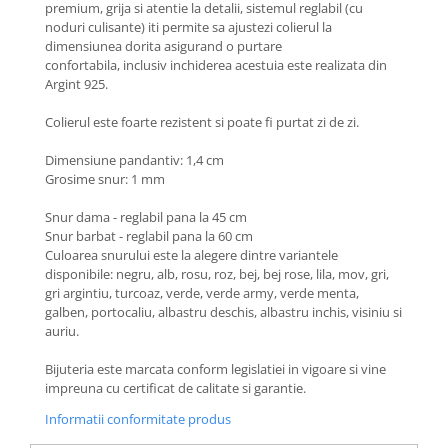
premium, grija si atentie la detalii, sistemul reglabil (cu
Coliere cu Animale
noduri culisante) iti permite sa ajustezi colierul la
Coliere cu Molecule
dimensiunea dorita asigurand o purtare
Coliere Diverse
confortabila, inclusiv inchiderea acestuia este realizata din
Argint 925.
BRĂȚĂRI
BRĂȚĂRI CU ȘNUR REGLABIL
Colierul este foarte rezistent si poate fi purtat zi de zi.
Brățări din Aur cu șnur reglabil
Dimensiune pandantiv: 1,4 cm
Brățări din Argint cu șnur reglabil
Grosime snur: 1 mm
BRĂȚĂRI CU PIETRE SEMIPREȚIOASE
Snur dama - reglabil pana la 45 cm
Brățări din Aur cu pietre
Snur barbat - reglabil pana la 60 cm
semiprețioase
Culoarea snurului este la alegere dintre variantele
Brățări din Argint cu pietre
disponibile: negru, alb, rosu, roz, bej, bej rose, lila, mov, gri,
semiprețioase
gri argintiu, turcoaz, verde, verde army, verde menta,
galben, portocaliu, albastru deschis, albastru inchis, visiniu si
Brățări elastice cu pietre
auriu.
semiprețioase
BRĂȚĂRI DE PICIOR
Bijuteria este marcata conform legislatiei in vigoare si vine
impreuna cu certificat de calitate si garantie.
Brățări de picior din Aur
Brățări de picior din Argint
Informatii conformitate produs
COLIERE