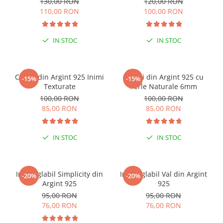
130,00 RON
120,00 RON
110,00 RON
100,00 RON
IN STOC
IN STOC
Cercei din Argint 925 Inimi
Cercei din Argint 925 cu
-15%
-15%
Texturate
Perle Naturale 6mm
100,00 RON
100,00 RON
85,00 RON
85,00 RON
IN STOC
IN STOC
Inel reglabil Simplicity din
Inel reglabil Val din Argint
-20%
-20%
Argint 925
925
95,00 RON
95,00 RON
76,00 RON
76,00 RON