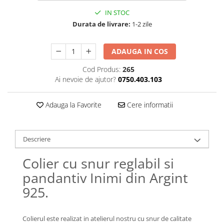
Lănțișoare cu Semilună
IN STOC
Lănțișoare cu Zodii
Durata de livrare:
1-2 zile
Lănțișoare cu Animale
Lănțișoare cu Molecule
ADAUGA IN COS
Lănțișoare cu Pietre Naturale
Lănțișoare Argint Diverse
Cod Produs:
265
Ai nevoie de ajutor?
0750.403.103
COLIERE CU PERLE
Coliere cu Perle Naturale
Adauga la Favorite
Cere informatii
Coliere cu Perle Preciosa
COLIERE ȘNUR REGLABIL
Coliere cu Inimioare
Descriere
Coliere cu Cruce
Colier cu snur reglabil si
Coliere cu Stea
pandantiv Inimi din Argint
Coliere cu Soare
925.
Coliere cu Semilună
Coliere cu Zodii
Coliere cu Flori
Colierul este realizat in atelierul nostru cu snur de calitate