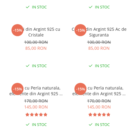
IN STOC
IN STOC
Cercei din Argint 925 cu
Cercei din Argint 925 Ac de
-15%
-15%
Cristale
Siguranta
100,00 RON
100,00 RON
85,00 RON
85,00 RON
IN STOC
IN STOC
Colier cu Perla naturala,
Colier cu Perla naturala,
-15%
-15%
elemente din Argint 925 si
elemente din Argint 925 si
margele Miyuki, multicolor
margele Miyuki, verde/kiwi
170,00 RON
170,00 RON
145,00 RON
145,00 RON
IN STOC
IN STOC