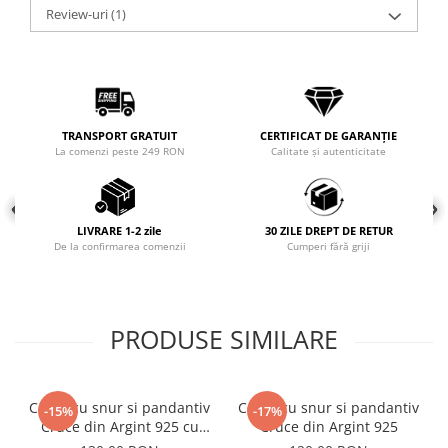
Review-uri
(1)
Coliere cu mărgele colorate și
Argint
Coliere cu pietre semiprețioase
TRANSPORT GRATUIT
CERTIFICAT DE GARANȚIE
La comenzi peste 249 RON
Calitate și autenticitate
LIVRARE 1-2 zile
30 ZILE DREPT DE RETUR
De la confirmarea comenzii
Cumperi fără griji
PRODUSE SIMILARE
Colier cu snur si pandantiv
Colier cu snur si pandantiv
-15%
-17%
Cruce din Argint 925 cu
Cruce din Argint 925
Email Negru