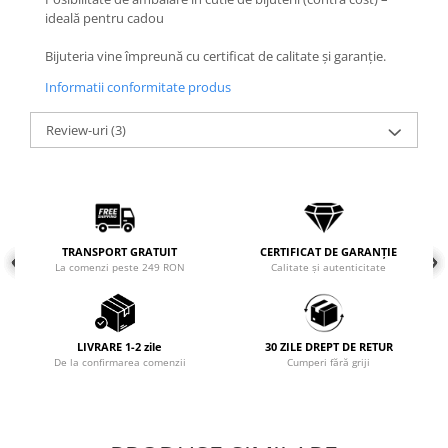
ideală pentru cadou
COLIERE
Coliere cu mărgele colorate și
Bijuteria vine împreună cu certificat de calitate și garanție.
Argint
Informatii conformitate produs
Coliere cu pietre semiprețioase
Review-uri
(3)
TRANSPORT GRATUIT
CERTIFICAT DE GARANȚIE
La comenzi peste 249 RON
Calitate și autenticitate
LIVRARE 1-2 zile
30 ZILE DREPT DE RETUR
De la confirmarea comenzii
Cumperi fără griji