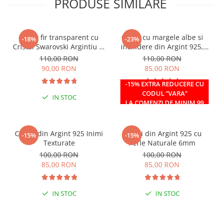
PRODUSE SIMILARE
Colier fir transparent cu
Colier cu margele albe si
-18%
-23%
Cristal Swarovski Argintiu in
inchidere din Argint 925,
Caseta din Argint 925
reglabil 38-41 cm
110,00 RON
110,00 RON
90,00 RON
85,00 RON
-15% EXTRA REDUCERE CU
CODUL ”VARA”
IN STOC
IN STOC
LA COMENZI DE MINIM 99
RON
Cercei din Argint 925 Inimi
Cercei din Argint 925 cu
-15%
-15%
Texturate
Perle Naturale 6mm
100,00 RON
100,00 RON
85,00 RON
85,00 RON
IN STOC
IN STOC