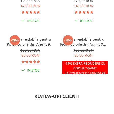
170,00 RON
170,00 RON
145,00 RON
145,00 RON
IN STOC
IN STOC
Bratara reglabila pentru
Bratara reglabila pentru
-20%
-20%
Picior cu bile din Argint 925
Picior cu bile din Argint 925
si margele Miyuki rosii
si margele Miyuki verzi
100,00 RON
100,00 RON
80,00 RON
80,00 RON
-15% EXTRA REDUCERE CU
CODUL ”VARA”
IN STOC
IN STOC
LA COMENZI DE MINIM 99
RON
REVIEW-URI CLIENȚI