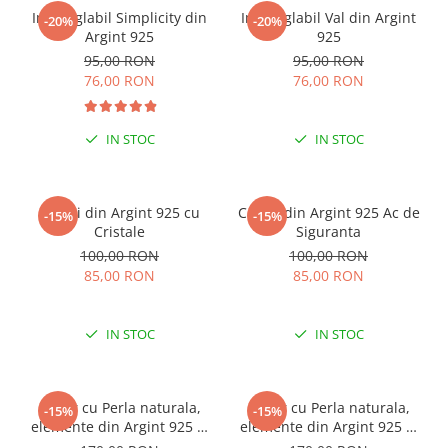
Inel reglabil Simplicity din
Inel reglabil Val din Argint
-20%
-20%
Argint 925
925
95,00 RON
95,00 RON
76,00 RON
76,00 RON
IN STOC
IN STOC
Cercei din Argint 925 cu
Cercei din Argint 925 Ac de
-15%
-15%
Cristale
Siguranta
100,00 RON
100,00 RON
85,00 RON
85,00 RON
IN STOC
IN STOC
Colier cu Perla naturala,
Colier cu Perla naturala,
-15%
-15%
elemente din Argint 925 si
elemente din Argint 925 si
margele Miyuki, multicolor
margele Miyuki, verde/kiwi