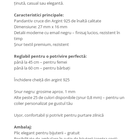
Coliere cu Flori
ținută, casual sau elegantă.
Coliere cu Animale
Caracteristici principale:
Coliere cu Molecule
Pandantiv cruce din Argint 925 de înaltă calitate
Dimensiune: 27 mm x 16 mm
Coliere Diverse
Detalii moderne cu email negru – finisaj lucios, rezistent în
BRĂȚĂRI
timp
Șnur textil premium, rezistent
BRĂȚĂRI CU ȘNUR REGLABIL
Brățări din Aur cu șnur reglabil
Reglabil pentru o potrivire perfectă:
Brățări din Argint cu șnur reglabil
până la 45 cm – pentru femei
până la 60 cm – pentru bărbați
BRĂȚĂRI CU PIETRE SEMIPREȚIOASE
Brățări din Aur cu pietre
Închidere cheiță din argint 925
semiprețioase
Brățări din Argint cu pietre
Snur negru: grosime aprox. 1 mm
semiprețioase
Alte peste 25 de culori disponibile (șnur 0,8 mm) – pentru un
colier personalizat pe gustul tău
Brățări elastice cu pietre
semiprețioase
Ușor, confortabil și potrivit pentru purtare zilnică
BRĂȚĂRI DE PICIOR
Ambalaj:
Brățări de picior din Aur
Plic elegant pentru bijuterii – gratuit
Brățări de picior din Argint
Posibilitate de ambalare în cutie de bijuterii (contra cost) –