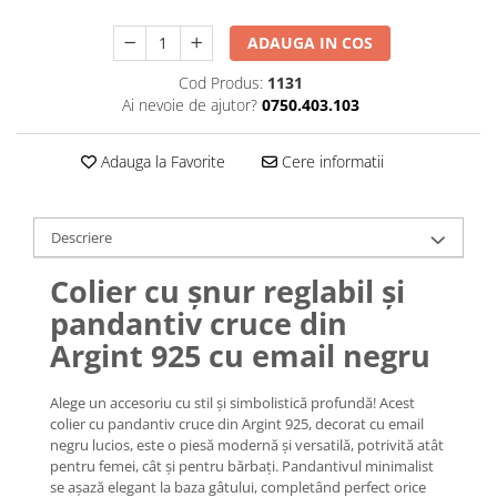
Lănțișoare cu Soare
Lănțișoare cu Semilună
ADAUGA IN COS
Lănțișoare cu Zodii
Cod Produs:
1131
Lănțișoare cu Animale
Ai nevoie de ajutor?
0750.403.103
Lănțișoare cu Molecule
Lănțișoare cu Pietre Naturale
Adauga la Favorite
Cere informatii
Lănțișoare Argint Diverse
COLIERE CU PERLE
Descriere
Coliere cu Perle Naturale
Coliere cu Perle Preciosa
Colier cu șnur reglabil și
COLIERE ȘNUR REGLABIL
pandantiv cruce din
Coliere cu Inimioare
Argint 925 cu email negru
Coliere cu Cruce
Coliere cu Stea
Alege un accesoriu cu stil și simbolistică profundă! Acest
Coliere cu Soare
colier cu pandantiv cruce din Argint 925, decorat cu email
negru lucios, este o piesă modernă și versatilă, potrivită atât
Coliere cu Semilună
pentru femei, cât și pentru bărbați. Pandantivul minimalist
Coliere cu Zodii
se așază elegant la baza gâtului, completând perfect orice