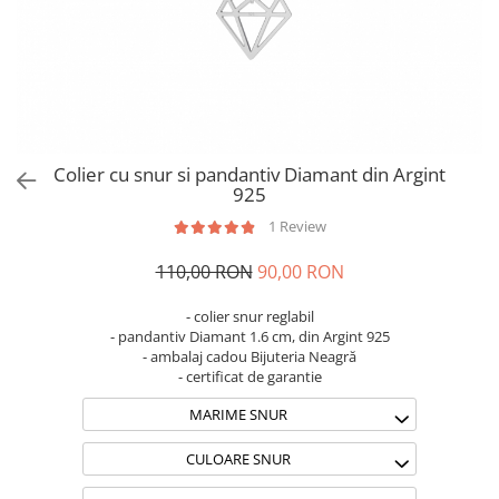
Brățări din Argint cu pietre
Coliere Transparente cu Stea
semiprețioase
Coliere Transparente cu Soare
Brățări elastice cu pietre
Coliere Transparente cu Semilună
semiprețioase
Coliere Transparente cu Zodii
LĂNȚIȘOARE ARGINT
Coliere Transparente cu Perle
Coliere Transparente cu Initiale
Colier cu snur si pandantiv Diamant din Argint
Coliere Transparente cu Flori
925
Coliere Transparente cu Animale
1 Review
Coliere Transparente cu Molecule
110,00 RON
90,00 RON
Coliere Transparente cu Pietre
Naturale
- colier snur reglabil
Coliere Transparente Diverse
- pandantiv Diamant 1.6 cm, din Argint 925
LĂNȚIȘOARE ARGINT
- ambalaj cadou Bijuteria Neagră
- certificat de garantie
Lănțișoare cu Inimioare
MARIME SNUR
Lănțișoare cu Cruce
Lănțișoare cu Stea
CULOARE SNUR
Lănțișoare cu Soare