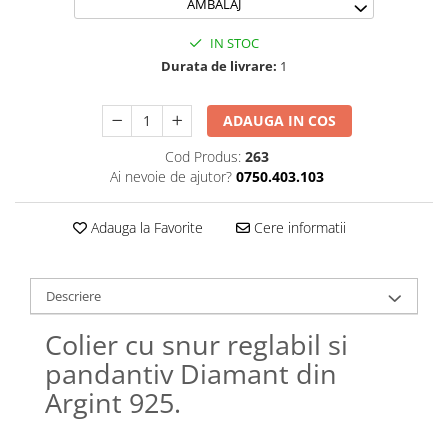
AMBALAJ
Lănțișoare cu Semilună
Lănțișoare cu Zodii
IN STOC
Lănțișoare cu Animale
Durata de livrare:
1
Lănțișoare cu Molecule
Lănțișoare cu Pietre Naturale
ADAUGA IN COS
Lănțișoare Argint Diverse
Cod Produs:
263
COLIERE CU PERLE
Ai nevoie de ajutor?
0750.403.103
Coliere cu Perle Naturale
Coliere cu Perle Preciosa
Adauga la Favorite
Cere informatii
COLIERE ȘNUR REGLABIL
Coliere cu Inimioare
Descriere
Coliere cu Cruce
Coliere cu Stea
Colier cu snur reglabil si
Coliere cu Soare
pandantiv Diamant din
Coliere cu Semilună
Argint 925.
Coliere cu Zodii
Coliere cu Flori