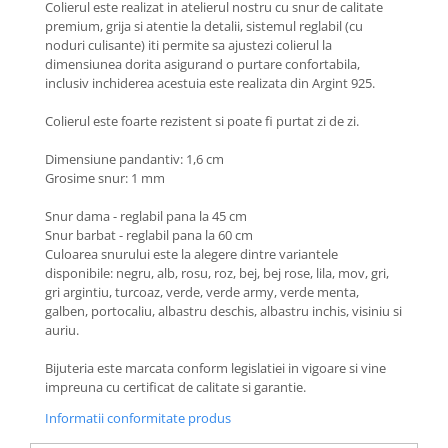
Colierul este realizat in atelierul nostru cu snur de calitate
Coliere cu Animale
premium, grija si atentie la detalii, sistemul reglabil (cu
Coliere cu Molecule
noduri culisante) iti permite sa ajustezi colierul la
Coliere Diverse
dimensiunea dorita asigurand o purtare confortabila,
inclusiv inchiderea acestuia este realizata din Argint 925.
BRĂȚĂRI
BRĂȚĂRI CU ȘNUR REGLABIL
Colierul este foarte rezistent si poate fi purtat zi de zi.
Brățări din Aur cu șnur reglabil
Dimensiune pandantiv: 1,6 cm
Brățări din Argint cu șnur reglabil
Grosime snur: 1 mm
BRĂȚĂRI CU PIETRE SEMIPREȚIOASE
Snur dama - reglabil pana la 45 cm
Brățări din Aur cu pietre
Snur barbat - reglabil pana la 60 cm
semiprețioase
Culoarea snurului este la alegere dintre variantele
Brățări din Argint cu pietre
disponibile: negru, alb, rosu, roz, bej, bej rose, lila, mov, gri,
semiprețioase
gri argintiu, turcoaz, verde, verde army, verde menta,
galben, portocaliu, albastru deschis, albastru inchis, visiniu si
Brățări elastice cu pietre
auriu.
semiprețioase
BRĂȚĂRI DE PICIOR
Bijuteria este marcata conform legislatiei in vigoare si vine
impreuna cu certificat de calitate si garantie.
Brățări de picior din Aur
Brățări de picior din Argint
Informatii conformitate produs
COLIERE