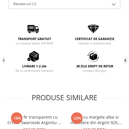
Review-uri
(1)
Coliere cu mărgele colorate și
Argint
Coliere cu pietre semiprețioase
TRANSPORT GRATUIT
CERTIFICAT DE GARANȚIE
La comenzi peste 249 RON
Calitate și autenticitate
LIVRARE 1-2 zile
30 ZILE DREPT DE RETUR
De la confirmarea comenzii
Cumperi fără griji
PRODUSE SIMILARE
Colier fir transparent cu
Colier cu margele albe si
-18%
-23%
Cristal Swarovski Argintiu in
inchidere din Argint 925,
Caseta din Argint 925
reglabil 38-41 cm