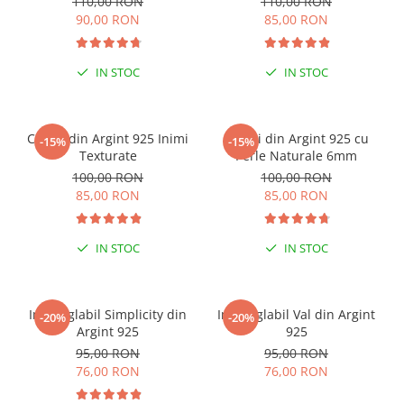
110,00 RON
110,00 RON
90,00 RON
85,00 RON
IN STOC
IN STOC
ESENȚIAL VARA ACEASTA
Cercei din Argint 925 Inimi
Cercei din Argint 925 cu
-15%
-15%
Texturate
Perle Naturale 6mm
100,00 RON
100,00 RON
85,00 RON
85,00 RON
IN STOC
IN STOC
Inel reglabil Simplicity din
Inel reglabil Val din Argint
-20%
-20%
Argint 925
925
95,00 RON
95,00 RON
76,00 RON
76,00 RON