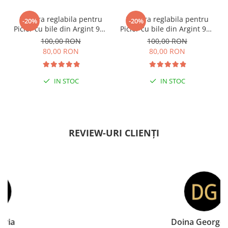
Bratara reglabila pentru
Bratara reglabila pentru
-20%
-20%
Picior cu bile din Argint 925
Picior cu bile din Argint 925
si margele Miyuki rosii
si margele Miyuki verzi
100,00 RON
100,00 RON
80,00 RON
80,00 RON
IN STOC
IN STOC
PENTRU ZILE ÎNSORITE
PENTRU ZILE ÎNSORITE
REVIEW-URI CLIENȚI
Doina Georgescu