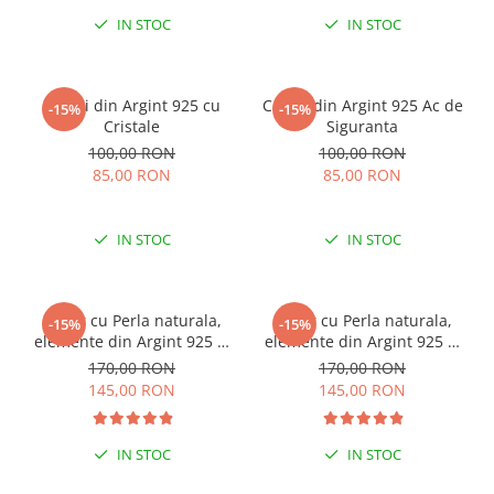
IN STOC
IN STOC
Cercei din Argint 925 cu
Cercei din Argint 925 Ac de
-15%
-15%
Cristale
Siguranta
100,00 RON
100,00 RON
85,00 RON
85,00 RON
IN STOC
IN STOC
Colier cu Perla naturala,
Colier cu Perla naturala,
-15%
-15%
elemente din Argint 925 si
elemente din Argint 925 si
margele Miyuki, multicolor
margele Miyuki, verde/kiwi
170,00 RON
170,00 RON
145,00 RON
145,00 RON
IN STOC
IN STOC
ESENȚIAL VARA ACEASTA
ESENȚIAL VARA ACEASTA