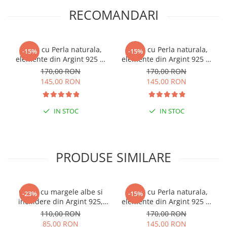
RECOMANDARI
Colier cu Perla naturala,
Colier cu Perla naturala,
-15%
-15%
elemente din Argint 925 si
elemente din Argint 925 si
margele Miyuki, multicolor
margele Miyuki, verde/kiwi
170,00 RON
170,00 RON
145,00 RON
145,00 RON
IN STOC
IN STOC
PRODUSE SIMILARE
Colier cu margele albe si
Colier cu Perla naturala,
-23%
-15%
inchidere din Argint 925,
elemente din Argint 925 si
reglabil 38-41 cm
margele Miyuki albe
110,00 RON
170,00 RON
85,00 RON
145,00 RON