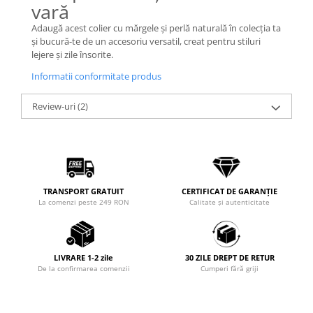
vară
Adaugă acest colier cu mărgele și perlă naturală în colecția ta
și bucură-te de un accesoriu versatil, creat pentru stiluri
lejere și zile însorite.
Informatii conformitate produs
Review-uri
(2)
TRANSPORT GRATUIT
CERTIFICAT DE GARANȚIE
La comenzi peste 249 RON
Calitate și autenticitate
LIVRARE 1-2 zile
30 ZILE DREPT DE RETUR
De la confirmarea comenzii
Cumperi fără griji