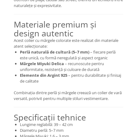
Coliere cu Flori
naturalețe și expresivitate.
Coliere cu Animale
Coliere cu Molecule
Materiale premium și
Coliere Diverse
design autentic
BRĂȚĂRI
Acest colier cu mărgele colorate este realizat din materiale
BRĂȚĂRI CU ȘNUR REGLABIL
atent selecționate:
Brățări din Aur cu șnur reglabil
Perlă naturală de cultură (5–7 mm)
– fiecare perlă
este unică, cu formă neregulată și aspect organic
Brățări din Argint cu șnur reglabil
Mărgele Miyuki Delica
– recunoscute pentru
BRĂȚĂRI CU PIETRE SEMIPREȚIOASE
uniformitate, rezistență și culoare de durată
Elemente din Argint 925
– pentru durabilitate și finisaj
Brățări din Aur cu pietre
de calitate
semiprețioase
Brățări din Argint cu pietre
Combinația dintre perlă și mărgele creează un colier de vară
semiprețioase
versatil, potrivit pentru multiple stiluri vestimentare.
Brățări elastice cu pietre
semiprețioase
Specificații tehnice
BRĂȚĂRI DE PICIOR
Lungime reglabilă: 39 – 42 cm
Brățări de picior din Aur
Diametru perlă: 5–7 mm
Brățări de picior din Argint
Mărgele Miyuki: 1,6 – 3 mm