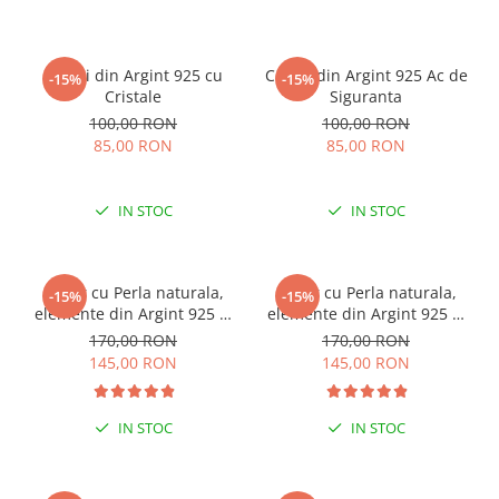
Cercei din Argint 925 cu
Cercei din Argint 925 Ac de
-15%
-15%
Cristale
Siguranta
100,00 RON
100,00 RON
85,00 RON
85,00 RON
IN STOC
IN STOC
Colier cu Perla naturala,
Colier cu Perla naturala,
-15%
-15%
elemente din Argint 925 si
elemente din Argint 925 si
margele Miyuki, multicolor
margele Miyuki, verde/kiwi
170,00 RON
170,00 RON
145,00 RON
145,00 RON
IN STOC
IN STOC