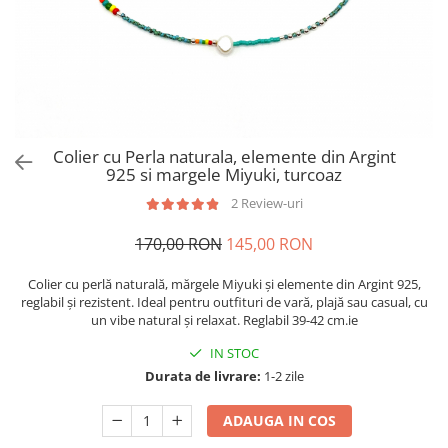
Brățări din Argint cu pietre
Coliere Transparente cu Cruce
semiprețioase
Coliere Transparente cu Stea
Brățări elastice cu pietre
Coliere Transparente cu Soare
semiprețioase
Coliere Transparente cu Semilună
LĂNȚIȘOARE ARGINT
Coliere Transparente cu Zodii
Coliere Transparente cu Perle
Colier cu Perla naturala, elemente din Argint
Coliere Transparente cu Initiale
925 si margele Miyuki, turcoaz
Coliere Transparente cu Flori
2 Review-uri
Coliere Transparente cu Animale
170,00 RON
145,00 RON
Coliere Transparente cu Molecule
Coliere Transparente cu Pietre
Colier cu perlă naturală, mărgele Miyuki și elemente din Argint 925,
Naturale
reglabil și rezistent. Ideal pentru outfituri de vară, plajă sau casual, cu
Coliere Transparente Diverse
un vibe natural și relaxat. Reglabil 39-42 cm.ie
LĂNȚIȘOARE ARGINT
IN STOC
Lănțișoare cu Inimioare
Durata de livrare:
1-2 zile
Lănțișoare cu Cruce
ADAUGA IN COS
Lănțișoare cu Stea