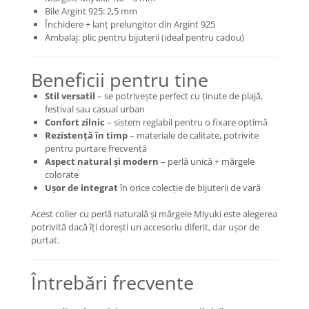
Bile Argint 925: 2,5 mm
COLIERE
Închidere + lanț prelungitor din Argint 925
Coliere cu mărgele colorate și
Ambalaj: plic pentru bijuterii (ideal pentru cadou)
Argint
Coliere cu pietre semiprețioase
Beneficii pentru tine
Stil versatil
– se potrivește perfect cu ținute de plajă,
festival sau casual urban
Confort zilnic
– sistem reglabil pentru o fixare optimă
Rezistență în timp
– materiale de calitate, potrivite
pentru purtare frecventă
Aspect natural și modern
– perlă unică + mărgele
colorate
Ușor de integrat
în orice colecție de bijuterii de vară
Acest colier cu perlă naturală și mărgele Miyuki este alegerea
potrivită dacă îți dorești un accesoriu diferit, dar ușor de
purtat.
Întrebări frecvente