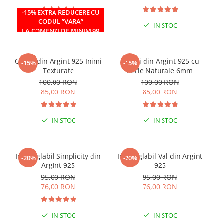
-15% EXTRA REDUCERE CU
CODUL ”VARA”
IN STOC
IN STOC
LA COMENZI DE MINIM 99
RON
Cercei din Argint 925 Inimi
Cercei din Argint 925 cu
-15%
-15%
Texturate
Perle Naturale 6mm
100,00 RON
100,00 RON
85,00 RON
85,00 RON
IN STOC
IN STOC
Inel reglabil Simplicity din
Inel reglabil Val din Argint
-20%
-20%
Argint 925
925
95,00 RON
95,00 RON
76,00 RON
76,00 RON
IN STOC
IN STOC