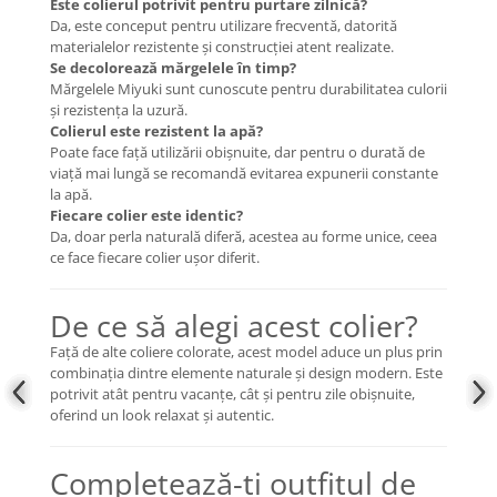
Este colierul potrivit pentru purtare zilnică?
Da, este conceput pentru utilizare frecventă, datorită
materialelor rezistente și construcției atent realizate.
Se decolorează mărgelele în timp?
Mărgelele Miyuki sunt cunoscute pentru durabilitatea culorii
și rezistența la uzură.
Colierul este rezistent la apă?
Poate face față utilizării obișnuite, dar pentru o durată de
viață mai lungă se recomandă evitarea expunerii constante
la apă.
Fiecare colier este identic?
Da, doar perla naturală diferă, acestea au forme unice, ceea
ce face fiecare colier ușor diferit.
De ce să alegi acest colier?
Față de alte coliere colorate, acest model aduce un plus prin
combinația dintre elemente naturale și design modern. Este
potrivit atât pentru vacanțe, cât și pentru zile obișnuite,
oferind un look relaxat și autentic.
Completează-ți outfitul de