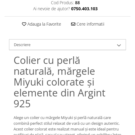
Lănțișoare cu Soare
Cod Produs:
88
Ai nevoie de ajutor?
0750.403.103
Lănțișoare cu Semilună
Lănțișoare cu Zodii
Adauga la Favorite
Cere informatii
Lănțișoare cu Animale
Lănțișoare cu Molecule
Lănțișoare cu Pietre Naturale
Descriere
Lănțișoare Argint Diverse
Colier cu perlă
COLIERE CU PERLE
Coliere cu Perle Naturale
naturală, mărgele
Coliere cu Perle Preciosa
Miyuki colorate și
COLIERE ȘNUR REGLABIL
elemente din Argint
Coliere cu Inimioare
Coliere cu Cruce
925
Coliere cu Stea
Coliere cu Soare
Alege un colier cu mărgele Miyuki și perlă naturală care
Coliere cu Semilună
combină perfect stilul relaxat de vară cu un design autentic.
Acest colier colorat este realizat manual și este ideal pentru
Coliere cu Zodii
outfituri de plajă, casual sau street, oferind un echilibru între