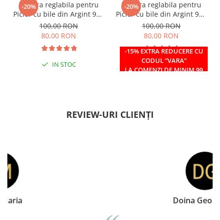
Bratara reglabila pentru
Bratara reglabila pentru
-20%
-20%
Picior cu bile din Argint 925
Picior cu bile din Argint 925
si margele Miyuki rosii
si margele Miyuki verzi
100,00 RON
100,00 RON
80,00 RON
80,00 RON
-15% EXTRA REDUCERE CU
CODUL ”VARA”
IN STOC
IN STOC
LA COMENZI DE MINIM 99
RON
REVIEW-URI CLIENȚI
Doina Georgescu