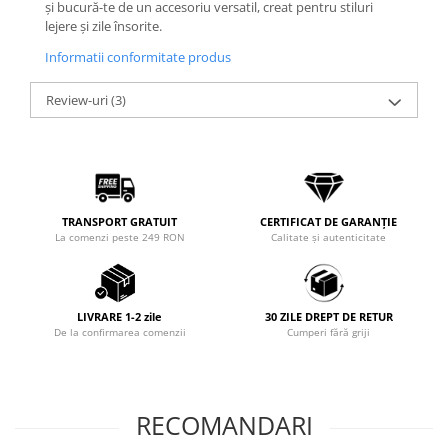
și bucură-te de un accesoriu versatil, creat pentru stiluri
lejere și zile însorite.
Informatii conformitate produs
Review-uri
(3)
TRANSPORT GRATUIT
CERTIFICAT DE GARANȚIE
La comenzi peste 249 RON
Calitate și autenticitate
LIVRARE 1-2 zile
30 ZILE DREPT DE RETUR
De la confirmarea comenzii
Cumperi fără griji
RECOMANDARI