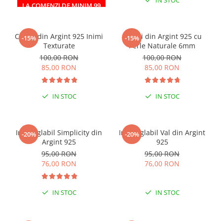
IN STOC
IN STOC
LA COMENZI DE MINIM 99
RON
Cercei din Argint 925 Inimi
Cercei din Argint 925 cu
-15%
-15%
Texturate
Perle Naturale 6mm
100,00 RON
100,00 RON
85,00 RON
85,00 RON
IN STOC
IN STOC
Inel reglabil Simplicity din
Inel reglabil Val din Argint
-20%
-20%
Argint 925
925
95,00 RON
95,00 RON
76,00 RON
76,00 RON
IN STOC
IN STOC