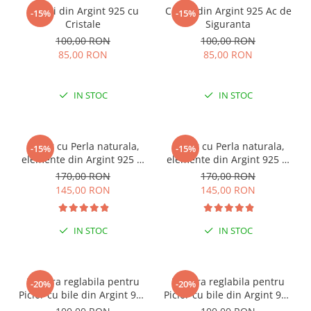
Cercei din Argint 925 cu
Cercei din Argint 925 Ac de
-15%
-15%
Cristale
Siguranta
100,00 RON
100,00 RON
85,00 RON
85,00 RON
IN STOC
IN STOC
Colier cu Perla naturala,
Colier cu Perla naturala,
-15%
-15%
elemente din Argint 925 si
elemente din Argint 925 si
margele Miyuki, multicolor
margele Miyuki, verde/kiwi
170,00 RON
170,00 RON
145,00 RON
145,00 RON
IN STOC
IN STOC
Bratara reglabila pentru
Bratara reglabila pentru
-20%
-20%
Picior cu bile din Argint 925
Picior cu bile din Argint 925
si margele Miyuki rosii
si margele Miyuki verzi