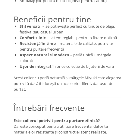
Ambalaj: plic pentru bijuterii (ideal pentru cadou)
COLIERE
Coliere cu mărgele colorate și
Beneficii pentru tine
Argint
Stil versatil
– se potrivește perfect cu ținute de plajă,
Coliere cu pietre semiprețioase
festival sau casual urban
Confort zilnic
– sistem reglabil pentru o fixare optimă
Rezistență în timp
– materiale de calitate, potrivite
pentru purtare frecventă
Aspect natural și modern
– perlă unică + mărgele
colorate
Ușor de integrat
în orice colecție de bijuterii de vară
Acest colier cu perlă naturală și mărgele Miyuki este alegerea
potrivită dacă îți dorești un accesoriu diferit, dar ușor de
purtat.
Întrebări frecvente
Este colierul potrivit pentru purtare zilnică?
Da, este conceput pentru utilizare frecventă, datorită
materialelor rezistente și construcției atent realizate.