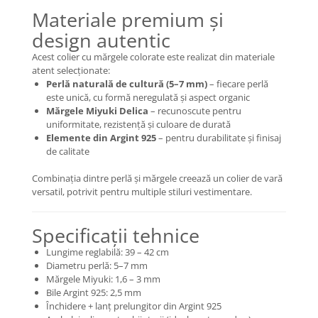
Coliere cu Flori
Materiale premium și
Coliere cu Animale
design autentic
Coliere cu Molecule
Acest colier cu mărgele colorate este realizat din materiale
Coliere Diverse
atent selecționate:
BRĂȚĂRI
Perlă naturală de cultură (5–7 mm)
– fiecare perlă
este unică, cu formă neregulată și aspect organic
BRĂȚĂRI CU ȘNUR REGLABIL
Mărgele Miyuki Delica
– recunoscute pentru
Brățări din Aur cu șnur reglabil
uniformitate, rezistență și culoare de durată
Elemente din Argint 925
– pentru durabilitate și finisaj
Brățări din Argint cu șnur reglabil
de calitate
BRĂȚĂRI CU PIETRE SEMIPREȚIOASE
Brățări din Aur cu pietre
Combinația dintre perlă și mărgele creează un colier de vară
semiprețioase
versatil, potrivit pentru multiple stiluri vestimentare.
Brățări din Argint cu pietre
semiprețioase
Specificații tehnice
Brățări elastice cu pietre
Lungime reglabilă: 39 – 42 cm
semiprețioase
Diametru perlă: 5–7 mm
BRĂȚĂRI DE PICIOR
Mărgele Miyuki: 1,6 – 3 mm
Bile Argint 925: 2,5 mm
Brățări de picior din Aur
Închidere + lanț prelungitor din Argint 925
Brățări de picior din Argint