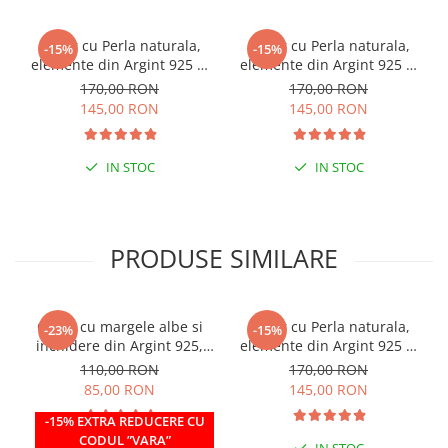
Colier cu Perla naturala,
Colier cu Perla naturala,
-15%
-15%
elemente din Argint 925 si
elemente din Argint 925 si
margele Miyuki, multicolor
margele Miyuki, verde/kiwi
170,00 RON
170,00 RON
145,00 RON
145,00 RON
IN STOC
IN STOC
PRODUSE SIMILARE
Colier cu margele albe si
Colier cu Perla naturala,
-23%
-15%
inchidere din Argint 925,
elemente din Argint 925 si
reglabil 38-41 cm
margele Miyuki albe
110,00 RON
170,00 RON
85,00 RON
145,00 RON
-15% EXTRA REDUCERE CU
CODUL ”VARA”