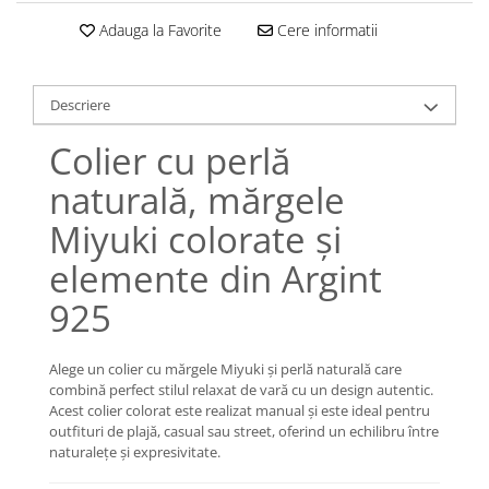
Lănțișoare cu Soare
Adauga la Favorite
Cere informatii
Lănțișoare cu Semilună
Lănțișoare cu Zodii
Lănțișoare cu Animale
Descriere
Lănțișoare cu Molecule
Colier cu perlă
Lănțișoare cu Pietre Naturale
Lănțișoare Argint Diverse
naturală, mărgele
COLIERE CU PERLE
Miyuki colorate și
Coliere cu Perle Naturale
elemente din Argint
Coliere cu Perle Preciosa
COLIERE ȘNUR REGLABIL
925
Coliere cu Inimioare
Coliere cu Cruce
Alege un colier cu mărgele Miyuki și perlă naturală care
Coliere cu Stea
combină perfect stilul relaxat de vară cu un design autentic.
Acest colier colorat este realizat manual și este ideal pentru
Coliere cu Soare
outfituri de plajă, casual sau street, oferind un echilibru între
Coliere cu Semilună
naturalețe și expresivitate.
Coliere cu Zodii