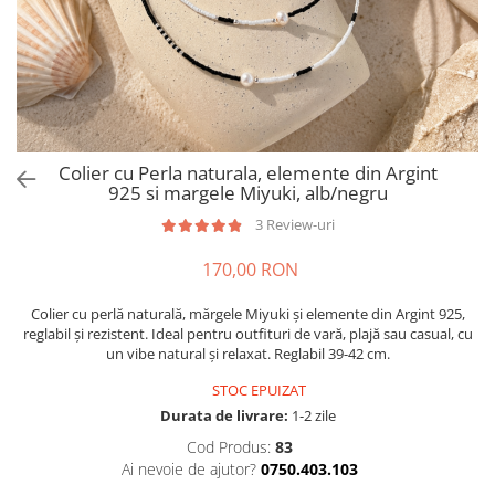
Brățări din Argint cu pietre
Coliere Transparente cu Cruce
semiprețioase
Coliere Transparente cu Stea
Brățări elastice cu pietre
Coliere Transparente cu Soare
semiprețioase
Coliere Transparente cu Semilună
LĂNȚIȘOARE ARGINT
Coliere Transparente cu Zodii
Coliere Transparente cu Perle
Colier cu Perla naturala, elemente din Argint
Coliere Transparente cu Initiale
925 si margele Miyuki, alb/negru
Coliere Transparente cu Flori
3 Review-uri
Coliere Transparente cu Animale
170,00 RON
Coliere Transparente cu Molecule
Coliere Transparente cu Pietre
Colier cu perlă naturală, mărgele Miyuki și elemente din Argint 925,
Naturale
reglabil și rezistent. Ideal pentru outfituri de vară, plajă sau casual, cu
Coliere Transparente Diverse
un vibe natural și relaxat. Reglabil 39-42 cm.
LĂNȚIȘOARE ARGINT
STOC EPUIZAT
Lănțișoare cu Inimioare
Durata de livrare:
1-2 zile
Lănțișoare cu Cruce
Cod Produs:
83
Ai nevoie de ajutor?
0750.403.103
Lănțișoare cu Stea