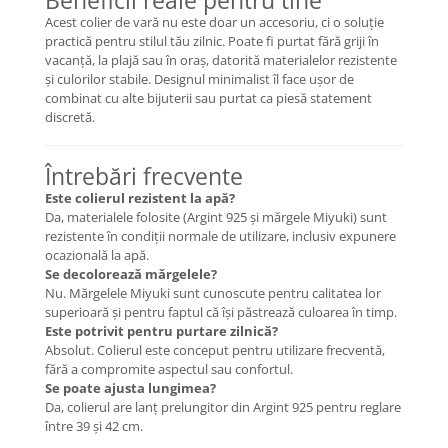
Beneficii reale pentru tine
COLIERE
Acest colier de vară nu este doar un accesoriu, ci o soluție
practică pentru stilul tău zilnic. Poate fi purtat fără griji în
Coliere cu mărgele colorate și
vacanță, la plajă sau în oraș, datorită materialelor rezistente
Argint
și culorilor stabile. Designul minimalist îl face ușor de
Coliere cu pietre semiprețioase
combinat cu alte bijuterii sau purtat ca piesă statement
discretă.
Întrebări frecvente
Este colierul rezistent la apă?
Da, materialele folosite (Argint 925 și mărgele Miyuki) sunt
rezistente în condiții normale de utilizare, inclusiv expunere
ocazională la apă.
Se decolorează mărgelele?
Nu. Mărgelele Miyuki sunt cunoscute pentru calitatea lor
superioară și pentru faptul că își păstrează culoarea în timp.
Este potrivit pentru purtare zilnică?
Absolut. Colierul este conceput pentru utilizare frecventă,
fără a compromite aspectul sau confortul.
Se poate ajusta lungimea?
Da, colierul are lanț prelungitor din Argint 925 pentru reglare
între 39 și 42 cm.