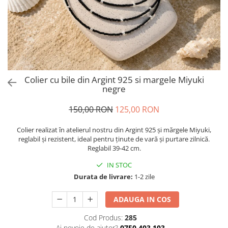
Brățări din Argint cu pietre
Coliere Transparente cu Cruce
semiprețioase
Coliere Transparente cu Stea
Brățări elastice cu pietre
Coliere Transparente cu Soare
semiprețioase
Coliere Transparente cu Semilună
LĂNȚIȘOARE ARGINT
Coliere Transparente cu Zodii
Coliere Transparente cu Perle
Colier cu bile din Argint 925 si margele Miyuki
Coliere Transparente cu Initiale
negre
Coliere Transparente cu Flori
150,00 RON
125,00 RON
Coliere Transparente cu Animale
Coliere Transparente cu Molecule
Colier realizat în atelierul nostru din Argint 925 și mărgele Miyuki,
Coliere Transparente cu Pietre
reglabil și rezistent, ideal pentru ținute de vară și purtare zilnică.
Reglabil 39-42 cm.
Naturale
Coliere Transparente Diverse
IN STOC
LĂNȚIȘOARE ARGINT
Durata de livrare:
1-2 zile
Lănțișoare cu Inimioare
ADAUGA IN COS
Lănțișoare cu Cruce
Lănțișoare cu Stea
Cod Produs:
285
Ai nevoie de ajutor?
0750.403.103