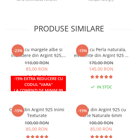
PRODUSE SIMILARE
Colier cu margele albe si
Colier cu Perla naturala,
-23%
-15%
inchidere din Argint 925,
elemente din Argint 925 si
reglabil 38-41 cm
margele Miyuki albe
110,00 RON
170,00 RON
85,00 RON
145,00 RON
-15% EXTRA REDUCERE CU
CODUL ”VARA”
IN STOC
IN STOC
LA COMENZI DE MINIM 99
RON
Cercei din Argint 925 Inimi
Cercei din Argint 925 cu
-15%
-15%
Texturate
Perle Naturale 6mm
100,00 RON
100,00 RON
85,00 RON
85,00 RON