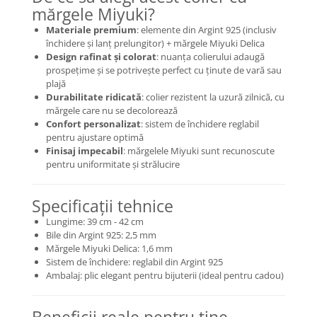
Coliere cu Flori
mărgele Miyuki?
Coliere cu Animale
Materiale premium
: elemente din Argint 925 (inclusiv
Coliere cu Molecule
închidere și lanț prelungitor) + mărgele Miyuki Delica
Design rafinat și colorat
: nuanța colierului adaugă
Coliere Diverse
prospețime și se potrivește perfect cu ținute de vară sau
BRĂȚĂRI
plajă
Durabilitate ridicată
: colier rezistent la uzură zilnică, cu
BRĂȚĂRI CU ȘNUR REGLABIL
mărgele care nu se decolorează
Brățări din Aur cu șnur reglabil
Confort personalizat
: sistem de închidere reglabil
pentru ajustare optimă
Brățări din Argint cu șnur reglabil
Finisaj impecabil
: mărgelele Miyuki sunt recunoscute
BRĂȚĂRI CU PIETRE SEMIPREȚIOASE
pentru uniformitate și strălucire
Brățări din Aur cu pietre
semiprețioase
Specificații tehnice
Brățări din Argint cu pietre
Lungime: 39 cm - 42 cm
semiprețioase
Bile din Argint 925: 2,5 mm
Brățări elastice cu pietre
Mărgele Miyuki Delica: 1,6 mm
semiprețioase
Sistem de închidere: reglabil din Argint 925
BRĂȚĂRI DE PICIOR
Ambalaj: plic elegant pentru bijuterii (ideal pentru cadou)
Brățări de picior din Aur
Brățări de picior din Argint