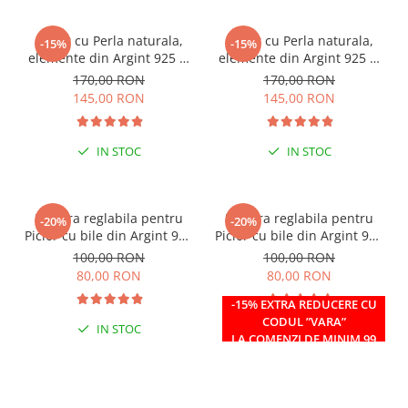
Colier cu Perla naturala,
Colier cu Perla naturala,
-15%
-15%
elemente din Argint 925 si
elemente din Argint 925 si
margele Miyuki, multicolor
margele Miyuki, verde/kiwi
170,00 RON
170,00 RON
145,00 RON
145,00 RON
IN STOC
IN STOC
Bratara reglabila pentru
Bratara reglabila pentru
-20%
-20%
Picior cu bile din Argint 925
Picior cu bile din Argint 925
si margele Miyuki rosii
si margele Miyuki verzi
100,00 RON
100,00 RON
80,00 RON
80,00 RON
-15% EXTRA REDUCERE CU
CODUL ”VARA”
IN STOC
IN STOC
LA COMENZI DE MINIM 99
RON