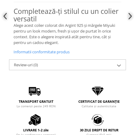
Completează-ți stilul cu un colier
versatil
Alege acest colier colorat din Argint 925 și mărgele Miyuki
pentru un look modern, fresh și ușor de purtat în orice
context. Este o alegere inspirată atât pentru tine, cât și
pentru un cadou elegant.
Informatii conformitate produs
Review-uri
(0)
TRANSPORT GRATUIT
CERTIFICAT DE GARANȚIE
La comenzi peste 249 RON
Calitate și autenticitate
LIVRARE 1-2 zile
30 ZILE DREPT DE RETUR
De la confirmarea comenzii
Cumperi fără griji