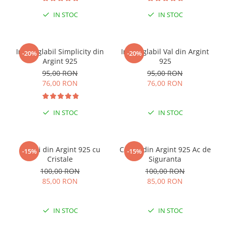
IN STOC
IN STOC
Inel reglabil Simplicity din
Inel reglabil Val din Argint
-20%
-20%
Argint 925
925
95,00 RON
95,00 RON
76,00 RON
76,00 RON
IN STOC
IN STOC
Cercei din Argint 925 cu
Cercei din Argint 925 Ac de
-15%
-15%
Cristale
Siguranta
100,00 RON
100,00 RON
85,00 RON
85,00 RON
IN STOC
IN STOC