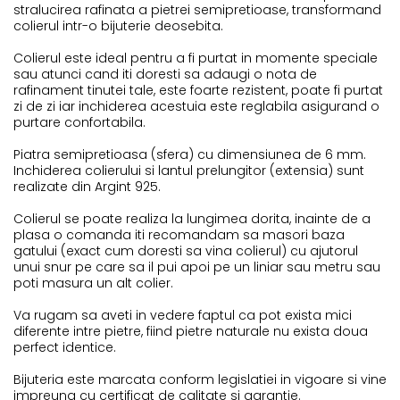
COLIERE CU PERLE
stralucirea rafinata a pietrei semipretioase, transformand
colierul intr-o bijuterie deosebita.
Coliere cu Perle Naturale
Colierul este ideal pentru a fi purtat in momente speciale
Coliere cu Perle Preciosa
sau atunci cand iti doresti sa adaugi o nota de
rafinament tinutei tale, este foarte rezistent, poate fi purtat
zi de zi iar inchiderea acestuia este reglabila asigurand o
COLIERE ȘNUR REGLABIL
purtare confortabila.
Coliere cu Inimioare
Piatra semipretioasa (sfera) cu dimensiunea de 6 mm.
Inchiderea colierului si lantul prelungitor (extensia) sunt
Coliere cu Cruce
realizate din Argint 925.
Coliere cu Stea
Colierul se poate realiza la lungimea dorita, inainte de a
Coliere cu Soare
plasa o comanda iti recomandam sa masori baza
gatului (exact cum doresti sa vina colierul) cu ajutorul
Coliere cu Semilună
unui snur pe care sa il pui apoi pe un liniar sau metru sau
poti masura un alt colier.
Coliere cu Zodii
Va rugam sa aveti in vedere faptul ca pot exista mici
Coliere cu Flori
diferente intre pietre, fiind pietre naturale nu exista doua
Coliere cu Animale
perfect identice.
Coliere cu Molecule
Bijuteria este marcata conform legislatiei in vigoare si vine
impreuna cu certificat de calitate si garantie.