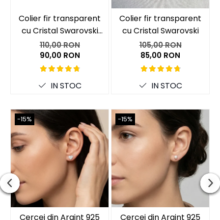
Coliere cu mărgele colorate și Argint
Colier fir transparent
Colier fir transparent
cu Cristal Swarovski
cu Cristal Swarovski
Coliere cu pietre semiprețioase
Argintiu in Caseta din
110,00 RON
105,00 RON
Argint 925
90,00 RON
85,00 RON
IN STOC
IN STOC
-15%
-15%
Cercei din Argint 925
Cercei din Argint 925