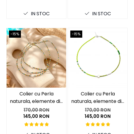
IN STOC
IN STOC
-15%
-15%
-15
Colier cu Perla
Colier cu Perla
naturala, elemente din
naturala, elemente din
Argint 925 si margele
Argint 925 si margele
170,00 RON
170,00 RON
Miyuki, multicolor
Miyuki, verde/kiwi
145,00 RON
145,00 RON