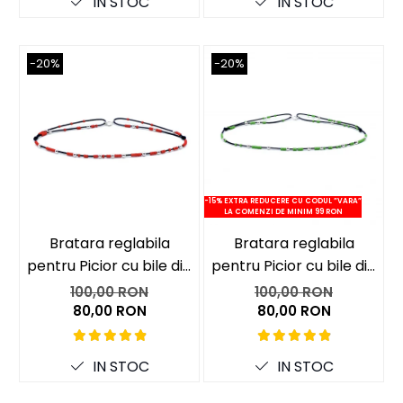
IN STOC
IN STOC
-20%
-20%
-15% EXTRA REDUCERE CU CODUL ”VARA”
-15
LA COMENZI DE MINIM 99 RON
Bratara reglabila
Bratara reglabila
pentru Picior cu bile din
pentru Picior cu bile din
p
Argint 925 si margele
Argint 925 si margele
100,00 RON
100,00 RON
Miyuki rosii
Miyuki verzi
80,00 RON
80,00 RON
IN STOC
IN STOC