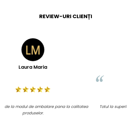
REVIEW-URI CLIENȚI
Doina Georgescu
Totul la superlativ! Produsul, fix descrierea, ambalaj, livrare.
Mulțumesc.