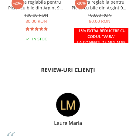
Bratara reglabila pentru
Bratara reglabila pentru
-20%
-20%
Picior cu bile din Argint 925
Picior cu bile din Argint 925
si margele Miyuki rosii
si margele Miyuki verzi
100,00 RON
100,00 RON
80,00 RON
80,00 RON
-15% EXTRA REDUCERE CU
CODUL ”VARA”
IN STOC
IN STOC
LA COMENZI DE MINIM 99
RON
REVIEW-URI CLIENȚI
ia
Doina Georgesc