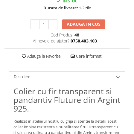
IN STOC
Lănțișoare cu Soare
Durata de livrare:
1-2 zile
Lănțișoare cu Semilună
Lănțișoare cu Zodii
ADAUGA IN COS
Lănțișoare cu Animale
Lănțișoare cu Molecule
Cod Produs:
48
Lănțișoare cu Pietre Naturale
Ai nevoie de ajutor?
0750.403.103
Lănțișoare Argint Diverse
COLIERE CU PERLE
Adauga la Favorite
Cere informatii
Coliere cu Perle Naturale
Coliere cu Perle Preciosa
Descriere
COLIERE ȘNUR REGLABIL
Colier cu fir transparent si
Coliere cu Inimioare
pandantiv Fluture din Argint
Coliere cu Cruce
Coliere cu Stea
925.
Coliere cu Soare
Coliere cu Semilună
Realizat in atelierul nostru cu grija si atentie la detalii, acest
colier imbina rezistenta si subtilitatea firului transparent cu
Coliere cu Zodii
stralucirea rafinata a pandantivului din Argint, transformand