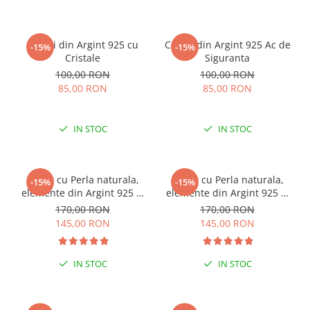
Cercei din Argint 925 cu
Cercei din Argint 925 Ac de
-15%
-15%
Cristale
Siguranta
100,00 RON
100,00 RON
85,00 RON
85,00 RON
IN STOC
IN STOC
Colier cu Perla naturala,
Colier cu Perla naturala,
-15%
-15%
elemente din Argint 925 si
elemente din Argint 925 si
margele Miyuki, multicolor
margele Miyuki, verde/kiwi
170,00 RON
170,00 RON
145,00 RON
145,00 RON
IN STOC
IN STOC