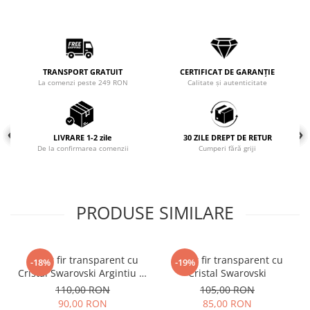
COLIERE
Coliere cu mărgele colorate și
Argint
Coliere cu pietre semiprețioase
TRANSPORT GRATUIT
CERTIFICAT DE GARANȚIE
La comenzi peste 249 RON
Calitate și autenticitate
LIVRARE 1-2 zile
30 ZILE DREPT DE RETUR
De la confirmarea comenzii
Cumperi fără griji
PRODUSE SIMILARE
Colier fir transparent cu
Colier fir transparent cu
-18%
-19%
Cristal Swarovski Argintiu in
Cristal Swarovski
Caseta din Argint 925
110,00 RON
105,00 RON
90,00 RON
85,00 RON