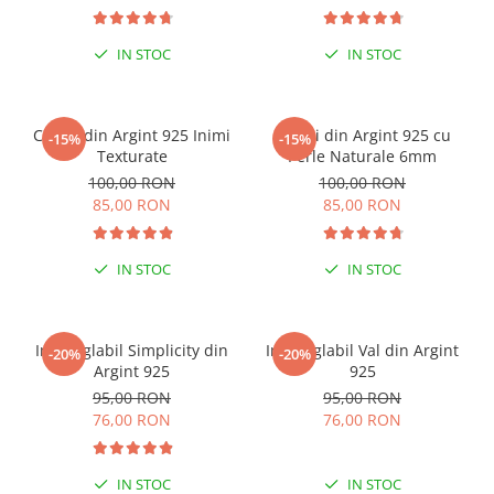
IN STOC
IN STOC
Cercei din Argint 925 Inimi
Cercei din Argint 925 cu
-15%
-15%
Texturate
Perle Naturale 6mm
100,00 RON
100,00 RON
85,00 RON
85,00 RON
IN STOC
IN STOC
Inel reglabil Simplicity din
Inel reglabil Val din Argint
-20%
-20%
Argint 925
925
95,00 RON
95,00 RON
76,00 RON
76,00 RON
IN STOC
IN STOC