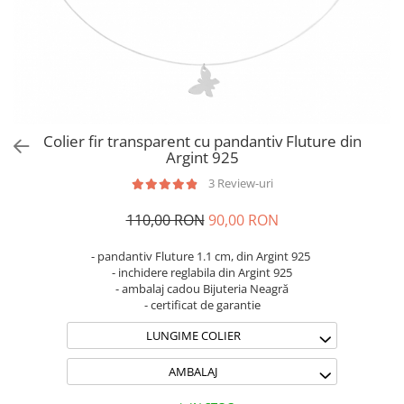
Brățări din Argint cu pietre
Coliere Transparente cu Cruce
semiprețioase
Coliere Transparente cu Stea
Brățări elastice cu pietre
Coliere Transparente cu Soare
semiprețioase
Coliere Transparente cu Semilună
LĂNȚIȘOARE ARGINT
Coliere Transparente cu Zodii
Coliere Transparente cu Perle
Colier fir transparent cu pandantiv Fluture din
Coliere Transparente cu Initiale
Argint 925
Coliere Transparente cu Flori
3 Review-uri
Coliere Transparente cu Animale
110,00 RON
90,00 RON
Coliere Transparente cu Molecule
Coliere Transparente cu Pietre
- pandantiv Fluture 1.1 cm, din Argint 925
Naturale
- inchidere reglabila din Argint 925
Coliere Transparente Diverse
- ambalaj cadou Bijuteria Neagră
- certificat de garantie
LĂNȚIȘOARE ARGINT
LUNGIME COLIER
Lănțișoare cu Inimioare
Lănțișoare cu Cruce
AMBALAJ
Lănțișoare cu Stea