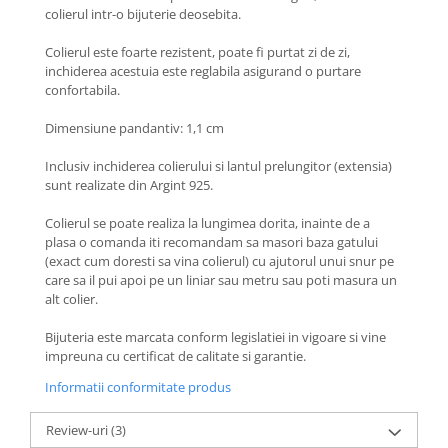
Coliere cu Flori
colierul intr-o bijuterie deosebita.
Coliere cu Animale
Colierul este foarte rezistent, poate fi purtat zi de zi,
Coliere cu Molecule
inchiderea acestuia este reglabila asigurand o purtare
Coliere Diverse
confortabila.
BRĂȚĂRI
Dimensiune pandantiv: 1,1 cm
BRĂȚĂRI CU ȘNUR REGLABIL
Inclusiv inchiderea colierului si lantul prelungitor (extensia)
Brățări din Aur cu șnur reglabil
sunt realizate din Argint 925.
Brățări din Argint cu șnur reglabil
BRĂȚĂRI CU PIETRE SEMIPREȚIOASE
Colierul se poate realiza la lungimea dorita, inainte de a
plasa o comanda iti recomandam sa masori baza gatului
Brățări din Aur cu pietre
(exact cum doresti sa vina colierul) cu ajutorul unui snur pe
semiprețioase
care sa il pui apoi pe un liniar sau metru sau poti masura un
Brățări din Argint cu pietre
alt colier.
semiprețioase
Bijuteria este marcata conform legislatiei in vigoare si vine
Brățări elastice cu pietre
impreuna cu certificat de calitate si garantie.
semiprețioase
BRĂȚĂRI DE PICIOR
Informatii conformitate produs
Brățări de picior din Aur
Review-uri
(3)
Brățări de picior din Argint