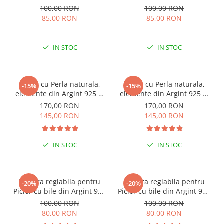
100,00 RON
100,00 RON
85,00 RON
85,00 RON
IN STOC
IN STOC
Colier cu Perla naturala,
Colier cu Perla naturala,
-15%
-15%
elemente din Argint 925 si
elemente din Argint 925 si
margele Miyuki, multicolor
margele Miyuki, verde/kiwi
170,00 RON
170,00 RON
145,00 RON
145,00 RON
IN STOC
IN STOC
Bratara reglabila pentru
Bratara reglabila pentru
-20%
-20%
Picior cu bile din Argint 925
Picior cu bile din Argint 925
si margele Miyuki rosii
si margele Miyuki verzi
100,00 RON
100,00 RON
80,00 RON
80,00 RON