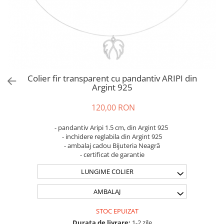
Brățări din Argint cu pietre
Coliere Transparente cu Cruce
semiprețioase
Coliere Transparente cu Stea
Brățări elastice cu pietre
Coliere Transparente cu Soare
semiprețioase
Coliere Transparente cu Semilună
LĂNȚIȘOARE ARGINT
Coliere Transparente cu Zodii
Coliere Transparente cu Perle
Colier fir transparent cu pandantiv ARIPI din
Coliere Transparente cu Initiale
Argint 925
Coliere Transparente cu Flori
120,00 RON
Coliere Transparente cu Animale
Coliere Transparente cu Molecule
- pandantiv Aripi 1.5 cm, din Argint 925
Coliere Transparente cu Pietre
- inchidere reglabila din Argint 925
- ambalaj cadou Bijuteria Neagră
Naturale
- certificat de garantie
Coliere Transparente Diverse
LUNGIME COLIER
LĂNȚIȘOARE ARGINT
Lănțișoare cu Inimioare
AMBALAJ
Lănțișoare cu Cruce
STOC EPUIZAT
Lănțișoare cu Stea
Durata de livrare:
1-2 zile