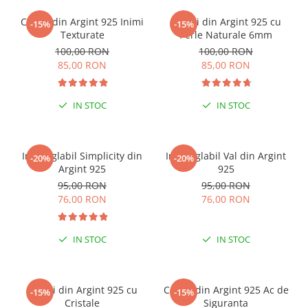
Cercei din Argint 925 Inimi
Cercei din Argint 925 cu
-15%
-15%
Texturate
Perle Naturale 6mm
100,00 RON
100,00 RON
85,00 RON
85,00 RON
IN STOC
IN STOC
Inel reglabil Simplicity din
Inel reglabil Val din Argint
-20%
-20%
Argint 925
925
95,00 RON
95,00 RON
76,00 RON
76,00 RON
IN STOC
IN STOC
Cercei din Argint 925 cu
Cercei din Argint 925 Ac de
-15%
-15%
Cristale
Siguranta