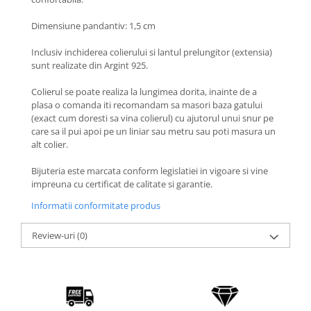
Coliere cu Flori
Coliere cu Animale
Dimensiune pandantiv: 1,5 cm
Coliere cu Molecule
Inclusiv inchiderea colierului si lantul prelungitor (extensia)
Coliere Diverse
sunt realizate din Argint 925.
BRĂȚĂRI
Colierul se poate realiza la lungimea dorita, inainte de a
BRĂȚĂRI CU ȘNUR REGLABIL
plasa o comanda iti recomandam sa masori baza gatului
Brățări din Aur cu șnur reglabil
(exact cum doresti sa vina colierul) cu ajutorul unui snur pe
care sa il pui apoi pe un liniar sau metru sau poti masura un
Brățări din Argint cu șnur reglabil
alt colier.
BRĂȚĂRI CU PIETRE SEMIPREȚIOASE
Bijuteria este marcata conform legislatiei in vigoare si vine
Brățări din Aur cu pietre
impreuna cu certificat de calitate si garantie.
semiprețioase
Brățări din Argint cu pietre
Informatii conformitate produs
semiprețioase
Review-uri
(0)
Brățări elastice cu pietre
semiprețioase
BRĂȚĂRI DE PICIOR
Brățări de picior din Aur
Brățări de picior din Argint