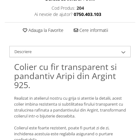
Lănțișoare cu Soare
Cod Produs:
204
Lănțișoare cu Semilună
Ai nevoie de ajutor?
0750.403.103
Lănțișoare cu Zodii
Lănțișoare cu Animale
Adauga la Favorite
Cere informatii
Lănțișoare cu Molecule
Lănțișoare cu Pietre Naturale
Lănțișoare Argint Diverse
Descriere
COLIERE CU PERLE
Colier cu fir transparent si
Coliere cu Perle Naturale
pandantiv Aripi din Argint
Coliere cu Perle Preciosa
925.
COLIERE ȘNUR REGLABIL
Coliere cu Inimioare
Realizat in atelierul nostru cu grija si atentie la detalii, acest
Coliere cu Cruce
colier imbina rezistenta si subtilitatea firului transparent cu
stralucirea rafinata a pandantivului din Argint, transformand
Coliere cu Stea
colierul intr-o bijuterie deosebita.
Coliere cu Soare
Coliere cu Semilună
Colierul este foarte rezistent, poate fi purtat zi de zi,
inchiderea acestuia este reglabila asigurand o purtare
Coliere cu Zodii
confortabila.