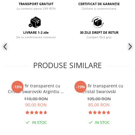
TRANSPORT GRATUIT
CERTIFICAT DE GARANȚIE
COLIERE
La comenzi peste 249 RON
Calitate și autenticitate
Coliere cu mărgele colorate și
Argint
Coliere cu pietre semiprețioase
LIVRARE 1-2 zile
30 ZILE DREPT DE RETUR
De la confirmarea comenzii
Cumperi fără griji
PRODUSE SIMILARE
Colier fir transparent cu
Colier fir transparent cu
-18%
-19%
Cristal Swarovski Argintiu in
Cristal Swarovski
Caseta din Argint 925
110,00 RON
105,00 RON
90,00 RON
85,00 RON
IN STOC
IN STOC