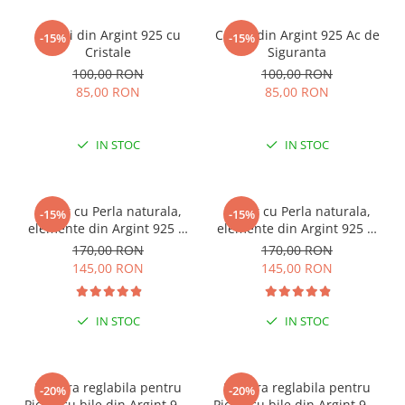
Cercei din Argint 925 cu
Cercei din Argint 925 Ac de
-15%
-15%
Cristale
Siguranta
100,00 RON
100,00 RON
85,00 RON
85,00 RON
IN STOC
IN STOC
Colier cu Perla naturala,
Colier cu Perla naturala,
-15%
-15%
elemente din Argint 925 si
elemente din Argint 925 si
margele Miyuki, multicolor
margele Miyuki, verde/kiwi
170,00 RON
170,00 RON
145,00 RON
145,00 RON
IN STOC
IN STOC
Bratara reglabila pentru
Bratara reglabila pentru
-20%
-20%
Picior cu bile din Argint 925
Picior cu bile din Argint 925