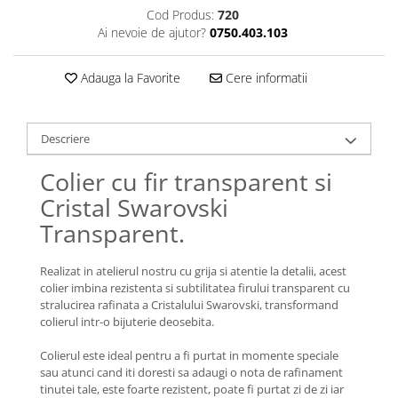
Lănțișoare cu Soare
Cod Produs:
720
Lănțișoare cu Semilună
Ai nevoie de ajutor?
0750.403.103
Lănțișoare cu Zodii
Lănțișoare cu Animale
Adauga la Favorite
Cere informatii
Lănțișoare cu Molecule
Lănțișoare cu Pietre Naturale
Descriere
Lănțișoare Argint Diverse
COLIERE CU PERLE
Colier cu fir transparent si
Coliere cu Perle Naturale
Cristal Swarovski
Coliere cu Perle Preciosa
Transparent.
COLIERE ȘNUR REGLABIL
Coliere cu Inimioare
Realizat in atelierul nostru cu grija si atentie la detalii, acest
colier imbina rezistenta si subtilitatea firului transparent cu
Coliere cu Cruce
stralucirea rafinata a Cristalului Swarovski, transformand
Coliere cu Stea
colierul intr-o bijuterie deosebita.
Coliere cu Soare
Colierul este ideal pentru a fi purtat in momente speciale
Coliere cu Semilună
sau atunci cand iti doresti sa adaugi o nota de rafinament
Coliere cu Zodii
tinutei tale, este foarte rezistent, poate fi purtat zi de zi iar