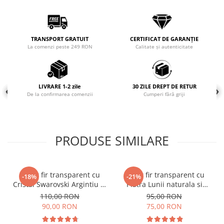
COLIERE
Coliere cu mărgele colorate și
Argint
TRANSPORT GRATUIT
CERTIFICAT DE GARANȚIE
La comenzi peste 249 RON
Calitate și autenticitate
Coliere cu pietre semiprețioase
LIVRARE 1-2 zile
30 ZILE DREPT DE RETUR
De la confirmarea comenzii
Cumperi fără griji
PRODUSE SIMILARE
Colier fir transparent cu
Colier fir transparent cu
-18%
-21%
Cristal Swarovski Argintiu in
Piatra Lunii naturala si
Caseta din Argint 925
inchidere din Argint 925
110,00 RON
95,00 RON
90,00 RON
75,00 RON