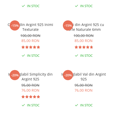
IN STOC
IN STOC
Cercei din Argint 925 Inimi
Cercei din Argint 925 cu
-15%
-15%
Texturate
Perle Naturale 6mm
100,00 RON
100,00 RON
85,00 RON
85,00 RON
IN STOC
IN STOC
Inel reglabil Simplicity din
Inel reglabil Val din Argint
-20%
-20%
Argint 925
925
95,00 RON
95,00 RON
76,00 RON
76,00 RON
IN STOC
IN STOC