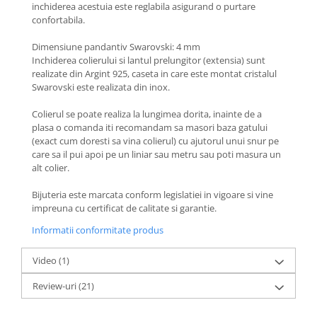
Coliere cu Flori
inchiderea acestuia este reglabila asigurand o purtare
confortabila.
Coliere cu Animale
Coliere cu Molecule
Dimensiune pandantiv Swarovski: 4 mm
Inchiderea colierului si lantul prelungitor (extensia) sunt
Coliere Diverse
realizate din Argint 925, caseta in care este montat cristalul
BRĂȚĂRI
Swarovski este realizata din inox.
BRĂȚĂRI CU ȘNUR REGLABIL
Colierul se poate realiza la lungimea dorita, inainte de a
Brățări din Aur cu șnur reglabil
plasa o comanda iti recomandam sa masori baza gatului
Brățări din Argint cu șnur reglabil
(exact cum doresti sa vina colierul) cu ajutorul unui snur pe
care sa il pui apoi pe un liniar sau metru sau poti masura un
BRĂȚĂRI CU PIETRE SEMIPREȚIOASE
alt colier.
Brățări din Aur cu pietre
semiprețioase
Bijuteria este marcata conform legislatiei in vigoare si vine
Brățări din Argint cu pietre
impreuna cu certificat de calitate si garantie.
semiprețioase
Informatii conformitate produs
Brățări elastice cu pietre
semiprețioase
Video
(1)
BRĂȚĂRI DE PICIOR
Review-uri
(21)
Brățări de picior din Aur
Brățări de picior din Argint