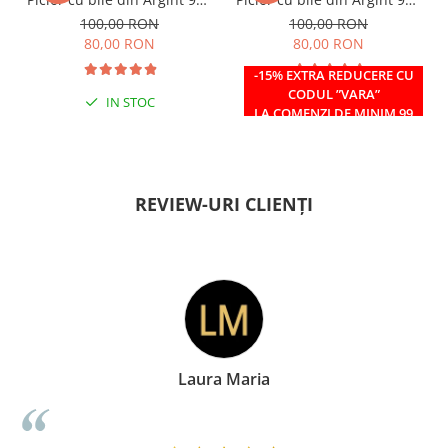
si margele Miyuki rosii
si margele Miyuki verzi
100,00 RON
100,00 RON
80,00 RON
80,00 RON
-15% EXTRA REDUCERE CU
CODUL ”VARA”
IN STOC
IN STOC
LA COMENZI DE MINIM 99
RON
REVIEW-URI CLIENȚI
Doina Georgescu