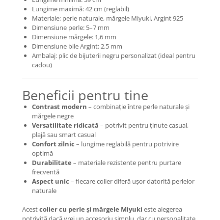
Lungime maximă: 42 cm (reglabil)
Coliere cu mărgele colorate și
Materiale: perle naturale, mărgele Miyuki, Argint 925
Argint
Dimensiune perle: 5–7 mm
Coliere cu pietre semiprețioase
Dimensiune mărgele: 1,6 mm
Dimensiune bile Argint: 2,5 mm
Ambalaj: plic de bijuterii negru personalizat (ideal pentru
cadou)
Beneficii pentru tine
Contrast modern
– combinație între perle naturale și
mărgele negre
Versatilitate ridicată
– potrivit pentru ținute casual,
plajă sau smart casual
Confort zilnic
– lungime reglabilă pentru potrivire
optimă
Durabilitate
– materiale rezistente pentru purtare
frecventă
Aspect unic
– fiecare colier diferă ușor datorită perlelor
naturale
Acest
colier cu perle și mărgele Miyuki
este alegerea
potrivită dacă vrei un accesoriu simplu, dar cu personalitate.