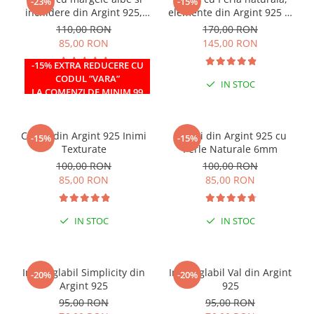
-23%
-15%
inchidere din Argint 925,
elemente din Argint 925 si
reglabil 38-41 cm
margele Miyuki albe
110,00 RON
170,00 RON
85,00 RON
145,00 RON
-15% EXTRA REDUCERE CU
CODUL ”VARA”
IN STOC
IN STOC
LA COMENZI DE MINIM 99
RON
Cercei din Argint 925 Inimi
Cercei din Argint 925 cu
-15%
-15%
Texturate
Perle Naturale 6mm
100,00 RON
100,00 RON
85,00 RON
85,00 RON
IN STOC
IN STOC
Inel reglabil Simplicity din
Inel reglabil Val din Argint
-20%
-20%
Argint 925
925
95,00 RON
95,00 RON