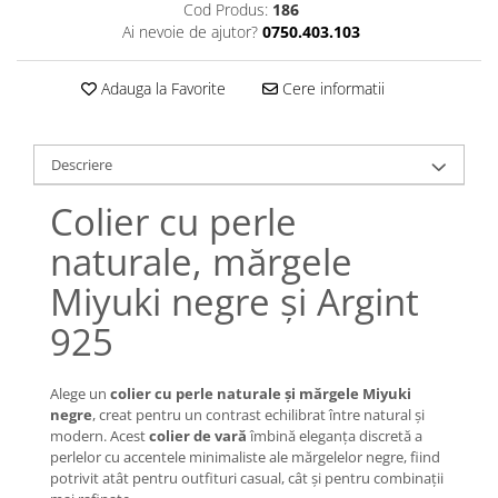
Lănțișoare cu Semilună
Cod Produs:
186
Ai nevoie de ajutor?
0750.403.103
Lănțișoare cu Zodii
Lănțișoare cu Animale
Adauga la Favorite
Cere informatii
Lănțișoare cu Molecule
Lănțișoare cu Pietre Naturale
Lănțișoare Argint Diverse
Descriere
COLIERE CU PERLE
Colier cu perle
Coliere cu Perle Naturale
Coliere cu Perle Preciosa
naturale, mărgele
COLIERE ȘNUR REGLABIL
Miyuki negre și Argint
Coliere cu Inimioare
925
Coliere cu Cruce
Coliere cu Stea
Coliere cu Soare
Alege un
colier cu perle naturale și mărgele Miyuki
negre
, creat pentru un contrast echilibrat între natural și
Coliere cu Semilună
modern. Acest
colier de vară
îmbină eleganța discretă a
Coliere cu Zodii
perlelor cu accentele minimaliste ale mărgelelor negre, fiind
potrivit atât pentru outfituri casual, cât și pentru combinații
Coliere cu Flori