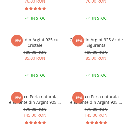
76,00 RON
76,00 RON
IN STOC
IN STOC
Cercei din Argint 925 cu
Cercei din Argint 925 Ac de
-15%
-15%
Cristale
Siguranta
100,00 RON
100,00 RON
85,00 RON
85,00 RON
IN STOC
IN STOC
Colier cu Perla naturala,
Colier cu Perla naturala,
-15%
-15%
elemente din Argint 925 si
elemente din Argint 925 si
margele Miyuki, multicolor
margele Miyuki, verde/kiwi
170,00 RON
170,00 RON
145,00 RON
145,00 RON