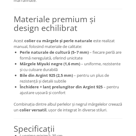
mai rafinate.
Coliere cu Animale
Coliere cu Molecule
Materiale premium și
Coliere Diverse
design echilibrat
BRĂȚĂRI
BRĂȚĂRI CU ȘNUR REGLABIL
Acest
colier cu mărgele și perle naturale
este realizat
Brățări din Aur cu șnur reglabil
manual, folosind materiale de calitate:
Brățări din Argint cu șnur reglabil
Perle naturale de cultură (5–7 mm)
– fiecare perlă are
formă neregulată, oferind unicitate
BRĂȚĂRI CU PIETRE SEMIPREȚIOASE
Mărgele Miyuki negre (1,6 mm)
– uniforme, rezistente
Brățări din Aur cu pietre
și cu culoare durabilă
semiprețioase
Bile din Argint 925 (2,5 mm)
– pentru un plus de
rezistență și detalii subtile
Brățări din Argint cu pietre
Închidere + lanț prelungitor din Argint 925
– pentru
semiprețioase
ajustare ușoară și confort
Brățări elastice cu pietre
semiprețioase
Combinația dintre albul perlelor și negrul mărgelelor creează
BRĂȚĂRI DE PICIOR
un
colier versatil
, ușor de integrat în diverse stiluri.
Brățări de picior din Aur
Specificații
Brățări de picior din Argint
COLIERE
Lungime minimă: 39 cm