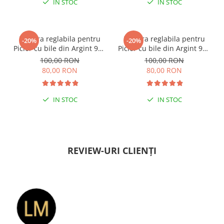
IN STOC
IN STOC
ESENȚIAL VARA ACEASTA
ESENȚIAL VARA ACEASTA
Bratara reglabila pentru
Bratara reglabila pentru
-20%
-20%
Picior cu bile din Argint 925
Picior cu bile din Argint 925
si margele Miyuki rosii
si margele Miyuki verzi
100,00 RON
100,00 RON
80,00 RON
80,00 RON
IN STOC
IN STOC
PENTRU ZILE ÎNSORITE
PENTRU ZILE ÎNSORITE
REVIEW-URI CLIENȚI