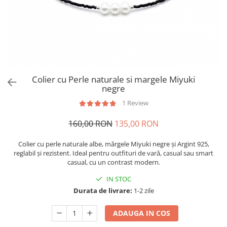
Brățări din Argint cu pietre
Coliere Transparente cu Stea
semiprețioase
Coliere Transparente cu Soare
Brățări elastice cu pietre
Coliere Transparente cu Semilună
semiprețioase
Coliere Transparente cu Zodii
LĂNȚIȘOARE ARGINT
Coliere Transparente cu Perle
Coliere Transparente cu Initiale
Colier cu Perle naturale si margele Miyuki
Coliere Transparente cu Flori
negre
Coliere Transparente cu Animale
1 Review
Coliere Transparente cu Molecule
160,00 RON
135,00 RON
Coliere Transparente cu Pietre
Naturale
Colier cu perle naturale albe, mărgele Miyuki negre și Argint 925,
Coliere Transparente Diverse
reglabil și rezistent. Ideal pentru outfituri de vară, casual sau smart
LĂNȚIȘOARE ARGINT
casual, cu un contrast modern.
Lănțișoare cu Inimioare
IN STOC
Lănțișoare cu Cruce
Durata de livrare:
1-2 zile
Lănțișoare cu Stea
ADAUGA IN COS
Lănțișoare cu Soare