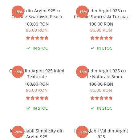
Cercei din Argint 925 cu
Cercei din Argint 925 cu
-15%
-15%
Cristale Swarovski Peach
Cristale Swarovski Turcoaz
100,00 RON
100,00 RON
85,00 RON
85,00 RON
IN STOC
IN STOC
Cercei din Argint 925 Inimi
Cercei din Argint 925 cu
-15%
-15%
Texturate
Perle Naturale 6mm
100,00 RON
100,00 RON
85,00 RON
85,00 RON
IN STOC
IN STOC
Inel reglabil Simplicity din
Inel reglabil Val din Argint
-20%
-20%
Argint 925
925