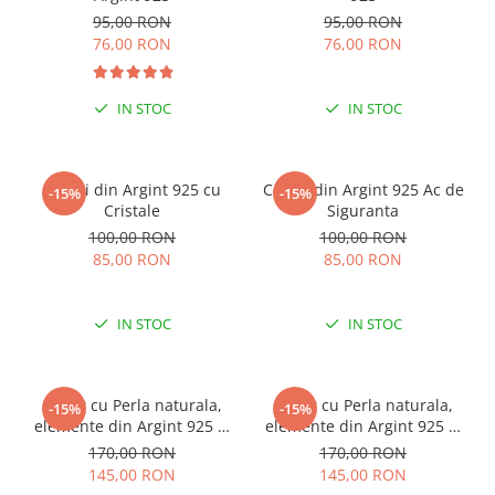
95,00 RON
95,00 RON
76,00 RON
76,00 RON
IN STOC
IN STOC
Cercei din Argint 925 cu
Cercei din Argint 925 Ac de
-15%
-15%
Cristale
Siguranta
100,00 RON
100,00 RON
85,00 RON
85,00 RON
IN STOC
IN STOC
Colier cu Perla naturala,
Colier cu Perla naturala,
-15%
-15%
elemente din Argint 925 si
elemente din Argint 925 si
margele Miyuki, multicolor
margele Miyuki, verde/kiwi
170,00 RON
170,00 RON
145,00 RON
145,00 RON