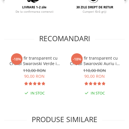
LIVRARE 1-2 zile
30 ZILE DREPT DE RETUR
De la confirmarea comenzii
Cumperi fără griji
RECOMANDARI
Colier fir transparent cu
Colier fir transparent cu
-18%
-18%
Cristal Swarovski Verde in
Cristal Swarovski Auriu in
Caseta din Argint 925
Caseta din Argint 925
110,00 RON
110,00 RON
90,00 RON
90,00 RON
IN STOC
IN STOC
PRODUSE SIMILARE