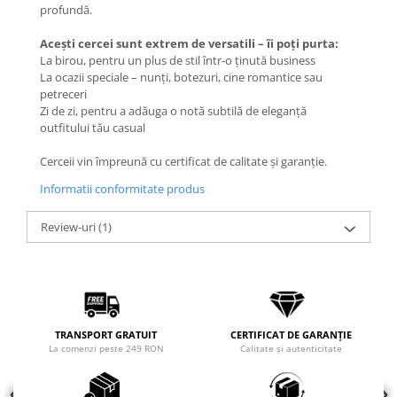
profundă.
Coliere cu mărgele colorate și
Argint
Acești cercei sunt extrem de versatili – îi poți purta:
La birou, pentru un plus de stil într-o ținută business
Coliere cu pietre semiprețioase
La ocazii speciale – nunți, botezuri, cine romantice sau
petreceri
Zi de zi, pentru a adăuga o notă subtilă de eleganță
outfitului tău casual
Cerceii vin împreună cu certificat de calitate și garanție.
Informatii conformitate produs
Review-uri
(1)
TRANSPORT GRATUIT
CERTIFICAT DE GARANȚIE
La comenzi peste 249 RON
Calitate și autenticitate