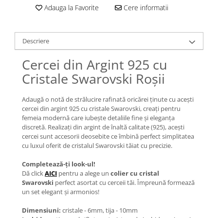
Lănțișoare cu Semilună
Adauga la Favorite
Cere informatii
Lănțișoare cu Zodii
Lănțișoare cu Animale
Lănțișoare cu Molecule
Descriere
Lănțișoare cu Pietre Naturale
Cercei din Argint 925 cu
Lănțișoare Argint Diverse
Cristale Swarovski Roșii
COLIERE CU PERLE
Coliere cu Perle Naturale
Adaugă o notă de strălucire rafinată oricărei ținute cu acești
Coliere cu Perle Preciosa
cercei din argint 925 cu cristale Swarovski, creați pentru
femeia modernă care iubește detaliile fine și eleganța
COLIERE ȘNUR REGLABIL
discretă. Realizați din argint de înaltă calitate (925), acești
Coliere cu Inimioare
cercei sunt accesorii deosebite ce îmbină perfect simplitatea
cu luxul oferit de cristalul Swarovski tăiat cu precizie.
Coliere cu Cruce
Coliere cu Stea
Completează-ți look-ul!
Coliere cu Soare
Dă click
AICI
pentru a alege un
colier cu cristal
Swarovski
perfect asortat cu cerceii tăi. Împreună formează
Coliere cu Semilună
un set elegant și armonios!
Coliere cu Zodii
Coliere cu Flori
Dimensiuni:
cristale - 6mm, tija - 10mm