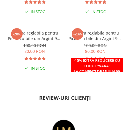
IN STOC
IN STOC
Bratara reglabila pentru
Bratara reglabila pentru
-20%
-20%
Picior cu bile din Argint 925
Picior cu bile din Argint 925
si margele Miyuki rosii
si margele Miyuki verzi
100,00 RON
100,00 RON
80,00 RON
80,00 RON
-15% EXTRA REDUCERE CU
CODUL ”VARA”
IN STOC
IN STOC
LA COMENZI DE MINIM 99
RON
REVIEW-URI CLIENȚI