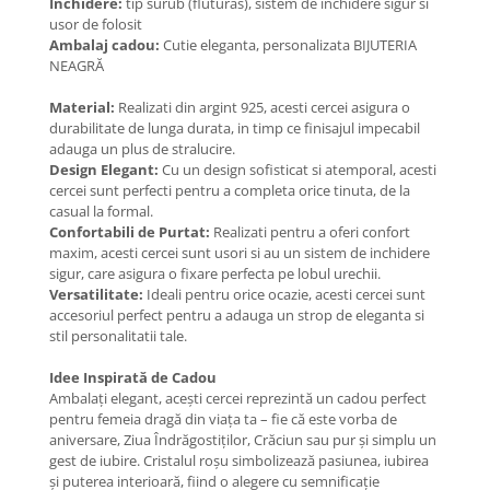
Inchidere:
tip surub (fluturas), sistem de inchidere sigur si
Coliere cu Animale
usor de folosit
Coliere cu Molecule
Ambalaj cadou:
Cutie eleganta, personalizata BIJUTERIA
NEAGRĂ
Coliere Diverse
BRĂȚĂRI
Material:
Realizati din argint 925, acesti cercei asigura o
durabilitate de lunga durata, in timp ce finisajul impecabil
BRĂȚĂRI CU ȘNUR REGLABIL
adauga un plus de stralucire.
Brățări din Aur cu șnur reglabil
Design Elegant:
Cu un design sofisticat si atemporal, acesti
Brățări din Argint cu șnur reglabil
cercei sunt perfecti pentru a completa orice tinuta, de la
casual la formal.
BRĂȚĂRI CU PIETRE SEMIPREȚIOASE
Confortabili de Purtat:
Realizati pentru a oferi confort
Brățări din Aur cu pietre
maxim, acesti cercei sunt usori si au un sistem de inchidere
semiprețioase
sigur, care asigura o fixare perfecta pe lobul urechii.
Brățări din Argint cu pietre
Versatilitate:
Ideali pentru orice ocazie, acesti cercei sunt
semiprețioase
accesoriul perfect pentru a adauga un strop de eleganta si
stil personalitatii tale.
Brățări elastice cu pietre
semiprețioase
Idee Inspirată de Cadou
BRĂȚĂRI DE PICIOR
Ambalați elegant, acești cercei reprezintă un cadou perfect
pentru femeia dragă din viața ta – fie că este vorba de
Brățări de picior din Aur
aniversare, Ziua Îndrăgostiților, Crăciun sau pur și simplu un
Brățări de picior din Argint
gest de iubire. Cristalul roșu simbolizează pasiunea, iubirea
și puterea interioară, fiind o alegere cu semnificație
COLIERE