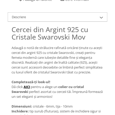
Lănțișoare cu Soare
Lănțișoare cu Semilună
Lănțișoare cu Zodii
Descriere
Lănțișoare cu Animale
Cercei din Argint 925 cu
Lănțișoare cu Molecule
Cristale Swarovski Mov
Lănțișoare cu Pietre Naturale
Lănțișoare Argint Diverse
Adaugă o notă de strălucire rafinată oricărei ținute cu acești
COLIERE CU PERLE
cercei din argint 925 cu cristale Swarovski, creați pentru
Coliere cu Perle Naturale
femeia modernă care iubește detaliile fine și eleganța
discretă. Realizați din argint de înaltă calitate (925), acești
Coliere cu Perle Preciosa
cercei sunt accesorii deosebite ce îmbină perfect simplitatea
COLIERE ȘNUR REGLABIL
cu luxul oferit de cristalul Swarovski tăiat cu precizie.
Coliere cu Inimioare
Completează-ți look-ul!
Coliere cu Cruce
Dă click
AICI
pentru a alege un
colier cu cristal
Coliere cu Stea
Swarovski
perfect asortat cu cerceii tăi. Împreună formează
un set elegant și armonios!
Coliere cu Soare
Coliere cu Semilună
Dimensiuni:
cristale - 6mm, tija - 10mm
Coliere cu Zodii
Inchidere:
tip surub (fluturas), sistem de inchidere sigur si