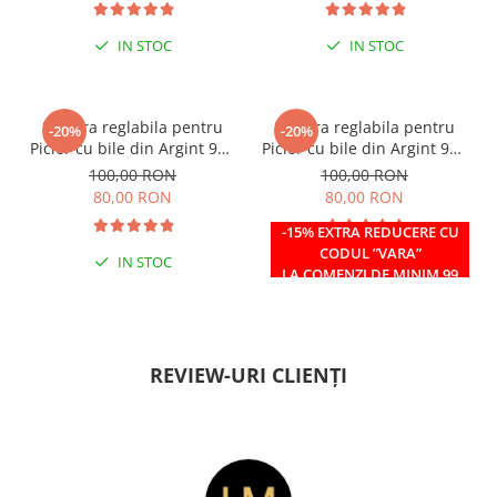
IN STOC
IN STOC
Bratara reglabila pentru
Bratara reglabila pentru
-20%
-20%
Picior cu bile din Argint 925
Picior cu bile din Argint 925
si margele Miyuki rosii
si margele Miyuki verzi
100,00 RON
100,00 RON
80,00 RON
80,00 RON
-15% EXTRA REDUCERE CU
CODUL ”VARA”
IN STOC
IN STOC
LA COMENZI DE MINIM 99
RON
REVIEW-URI CLIENȚI