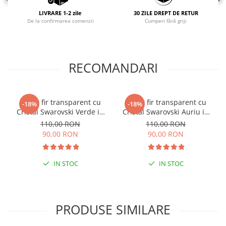
LIVRARE 1-2 zile
30 ZILE DREPT DE RETUR
De la confirmarea comenzii
Cumperi fără griji
RECOMANDARI
Colier fir transparent cu
Colier fir transparent cu
-18%
-18%
Cristal Swarovski Verde in
Cristal Swarovski Auriu in
Caseta din Argint 925
Caseta din Argint 925
110,00 RON
110,00 RON
90,00 RON
90,00 RON
IN STOC
IN STOC
PRODUSE SIMILARE