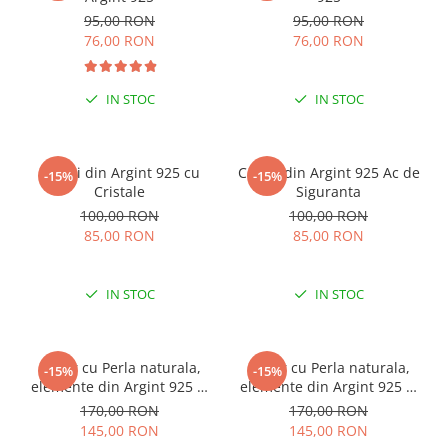
95,00 RON
95,00 RON
76,00 RON
76,00 RON
IN STOC
IN STOC
Cercei din Argint 925 cu
Cercei din Argint 925 Ac de
-15%
-15%
Cristale
Siguranta
100,00 RON
100,00 RON
85,00 RON
85,00 RON
IN STOC
IN STOC
Colier cu Perla naturala,
Colier cu Perla naturala,
-15%
-15%
elemente din Argint 925 si
elemente din Argint 925 si
margele Miyuki, multicolor
margele Miyuki, verde/kiwi
170,00 RON
170,00 RON
145,00 RON
145,00 RON