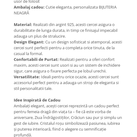
usor de folosit
Coliere cu Flori
Ambalaj cadou:
Cutie eleganta, personalizata BIJUTERIA
Coliere cu Animale
NEAGRĂ
Coliere cu Molecule
Material:
Realizati din argint 925, acesti cercei asigura o
Coliere Diverse
durabilitate de lunga durata, in timp ce finisajul impecabil
BRĂȚĂRI
adauga un plus de stralucire.
Design Elegant:
Cu un design sofisticat si atemporal, acesti
BRĂȚĂRI CU ȘNUR REGLABIL
cercei sunt perfecti pentru a completa orice tinuta, de la
Brățări din Aur cu șnur reglabil
casual la formal.
Confortabili de Purtat:
Realizati pentru a oferi confort
Brățări din Argint cu șnur reglabil
maxim, acesti cercei sunt usori si au un sistem de inchidere
BRĂȚĂRI CU PIETRE SEMIPREȚIOASE
sigur, care asigura o fixare perfecta pe lobul urechii.
Brățări din Aur cu pietre
Versatilitate:
Ideali pentru orice ocazie, acesti cercei sunt
semiprețioase
accesoriul perfect pentru a adauga un strop de eleganta si
stil personalitatii tale.
Brățări din Argint cu pietre
semiprețioase
Idee Inspirată de Cadou
Brățări elastice cu pietre
Ambalați elegant, acești cercei reprezintă un cadou perfect
semiprețioase
pentru femeia dragă din viața ta – fie că este vorba de
aniversare, Ziua Îndrăgostiților, Crăciun sau pur și simplu un
BRĂȚĂRI DE PICIOR
gest de iubire. Cristalul roșu simbolizează pasiunea, iubirea
Brățări de picior din Aur
și puterea interioară, fiind o alegere cu semnificație
profundă.
Brățări de picior din Argint