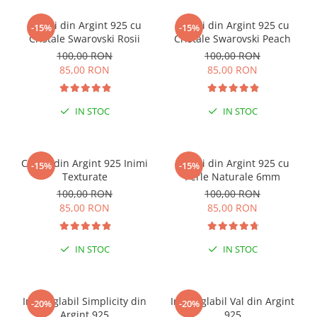
Cercei din Argint 925 cu
Cercei din Argint 925 cu
-15%
-15%
Cristale Swarovski Rosii
Cristale Swarovski Peach
100,00 RON
100,00 RON
85,00 RON
85,00 RON
IN STOC
IN STOC
Cercei din Argint 925 Inimi
Cercei din Argint 925 cu
-15%
-15%
Texturate
Perle Naturale 6mm
100,00 RON
100,00 RON
85,00 RON
85,00 RON
IN STOC
IN STOC
Inel reglabil Simplicity din
Inel reglabil Val din Argint
-20%
-20%
Argint 925
925