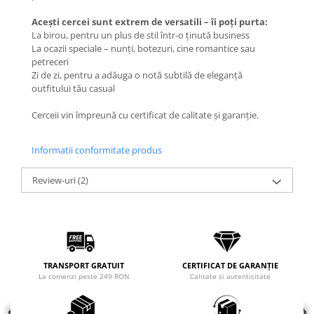
COLIERE
Acești cercei sunt extrem de versatili – îi poți purta:
La birou, pentru un plus de stil într-o ținută business
Coliere cu mărgele colorate și
La ocazii speciale – nunți, botezuri, cine romantice sau
Argint
petreceri
Coliere cu pietre semiprețioase
Zi de zi, pentru a adăuga o notă subtilă de eleganță
outfitului tău casual
Cerceii vin împreună cu certificat de calitate și garanție.
Informatii conformitate produs
Review-uri
(2)
TRANSPORT GRATUIT
CERTIFICAT DE GARANȚIE
La comenzi peste 249 RON
Calitate și autenticitate